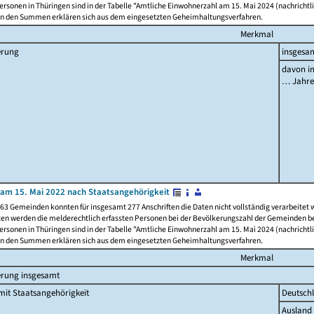
rsonen in Thüringen sind in der Tabelle "Amtliche Einwohnerzahl am 15. Mai 2024 (nachrichtli
n den Summen erklären sich aus dem eingesetzten Geheimhaltungsverfahren.
Merkmal
erung
insgesa
davon im
… Jahr
am 15. Mai 2022 nach Staatsangehörigkeit
63 Gemeinden konnten für insgesamt 277 Anschriften die Daten nicht vollständig verarbeitet
ten werden die melderechtlich erfassten Personen bei der Bevölkerungszahl der Gemeinden be
rsonen in Thüringen sind in der Tabelle "Amtliche Einwohnerzahl am 15. Mai 2024 (nachrichtli
n den Summen erklären sich aus dem eingesetzten Geheimhaltungsverfahren.
Merkmal
erung insgesamt
it Staatsangehörigkeit
Deutsch
Ausland