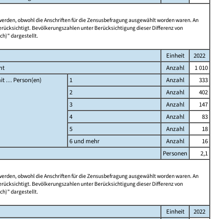
 werden, obwohl die Anschriften für die Zensusbefragung ausgewählt worden waren. An
rücksichtigt. Bevölkerungszahlen unter Berücksichtigung dieser Differenz von
ch)" dargestellt.
Einheit
2022
mt
Anzahl
1 010
it … Person(en)
1
Anzahl
333
2
Anzahl
402
3
Anzahl
147
4
Anzahl
83
5
Anzahl
18
6 und mehr
Anzahl
16
Personen
2,1
 werden, obwohl die Anschriften für die Zensusbefragung ausgewählt worden waren. An
rücksichtigt. Bevölkerungszahlen unter Berücksichtigung dieser Differenz von
ch)" dargestellt.
Einheit
2022