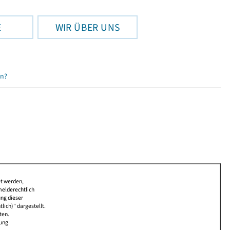
E
WIR ÜBER UNS
en?
et werden,
melderechtlich
ung dieser
lich)" dargestellt.
ten.
bung