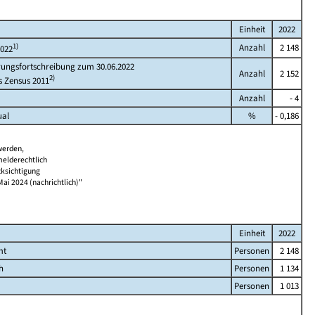
Einheit
2022
1)
Anzahl
2 148
2022
rungsfortschreibung zum 30.06.2022
Anzahl
2 152
2)
s Zensus 2011
Anzahl
- 4
ual
%
- 0,186
werden,
melderechtlich
cksichtigung
Mai 2024 (nachrichtlich)"
Einheit
2022
mt
Personen
2 148
h
Personen
1 134
Personen
1 013