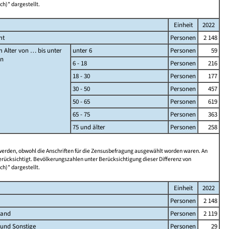
ch)" dargestellt.
Einheit
2022
mt
Personen
2 148
 Alter von … bis unter
unter 6
Personen
59
en
6 - 18
Personen
216
18 - 30
Personen
177
30 - 50
Personen
457
50 - 65
Personen
619
65 - 75
Personen
363
75 und älter
Personen
258
 werden, obwohl die Anschriften für die Zensusbefragung ausgewählt worden waren. An
rücksichtigt. Bevölkerungszahlen unter Berücksichtigung dieser Differenz von
ch)" dargestellt.
Einheit
2022
Personen
2 148
land
Personen
2 119
 und Sonstige
Personen
29