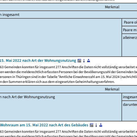
Merkmal
n insgesamt
Paare o
Paare mi
alleinerz
15. Mai 2022 nach Art der Wohnungsnutzung
63 Gemeinden konnten für insgesamt 277 Anschriften die Daten nicht vollständig verarbeitet
ten werden die melderechtlich erfassten Personen bei der Bevölkerungszahl der Gemeinden be
rsonen in Thüringen sind in der Tabelle "Amtliche Einwohnerzahl am 15. Mai 2024 (nachrichtli
n den Summen erklären sich aus dem eingesetzten Geheimhaltungsverfahren.
Merkmal
en nach Art der Wohnungsnutzung
insgesa
darunte
 Wohnraum am 15. Mai 2022 nach Art des Gebäudes
63 Gemeinden konnten für insgesamt 277 Anschriften die Daten nicht vollständig verarbeitet
ten werden die melderechtlich erfassten Personen bei der Bevölkerungszahl der Gemeinden be