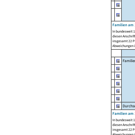
Familien am 
In bundesweit 1
diesen Anschrif
insgesamt 22 Pe
Abweichungen i
Familie
Durchsc
Familien am 
In bundesweit 1
diesen Anschrif
insgesamt 22 Pe
Abweichungen i