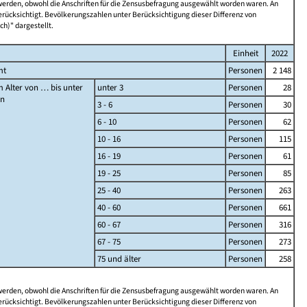
 werden, obwohl die Anschriften für die Zensusbefragung ausgewählt worden waren. An
rücksichtigt. Bevölkerungszahlen unter Berücksichtigung dieser Differenz von
ch)" dargestellt.
Einheit
2022
mt
Personen
2 148
 Alter von … bis unter
unter 3
Personen
28
en
3 - 6
Personen
30
6 - 10
Personen
62
10 - 16
Personen
115
16 - 19
Personen
61
19 - 25
Personen
85
25 - 40
Personen
263
40 - 60
Personen
661
60 - 67
Personen
316
67 - 75
Personen
273
75 und älter
Personen
258
 werden, obwohl die Anschriften für die Zensusbefragung ausgewählt worden waren. An
rücksichtigt. Bevölkerungszahlen unter Berücksichtigung dieser Differenz von