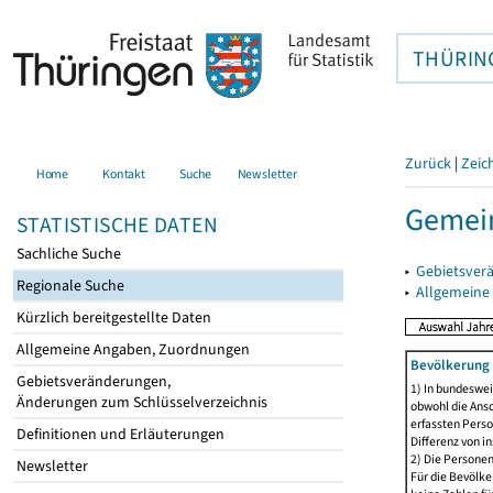
THÜRIN
Zurück
|
Zeic
Home
Kontakt
Suche
Newsletter
Gemei
STATISTISCHE DATEN
Sachliche Suche
▸
Gebietsver
Regionale Suche
▸
Allgemeine
Kürzlich bereitgestellte Daten
Allgemeine Angaben, Zuordnungen
Bevölkerung 
Gebietsveränderungen,
1) In bundeswei
Änderungen zum Schlüsselverzeichnis
obwohl die Ansc
erfassten Perso
Definitionen und Erläuterungen
Differenz von i
2) Die Persone
Newsletter
Für die Bevölke