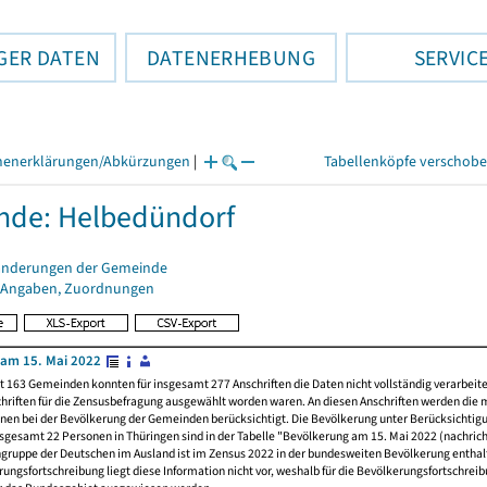
GER DATEN
DATENERHEBUNG
SERVIC
henerklärungen/Abkürzungen
|
Tabellenköpfe verschob
nde: Helbedündorf
änderungen der Gemeinde
 Angaben, Zuordnungen
am 15. Mai 2022
t 163 Gemeinden konnten für insgesamt 277 Anschriften die Daten nicht vollständig verarbeit
hriften für die Zensusbefragung ausgewählt worden waren. An diesen Anschriften werden die 
nen bei der Bevölkerung der Gemeinden berücksichtigt. Die Bevölkerung unter Berücksichtig
nsgesamt 22 Personen in Thüringen sind in der Tabelle "Bevölkerung am 15. Mai 2022 (nachricht
ngruppe der Deutschen im Ausland ist im Zensus 2022 in der bundesweiten Bevölkerung enthal
rungsfortschreibung liegt diese Information nicht vor, weshalb für die Bevölkerungsfortschrei