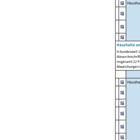
Hausha
Haushalte am
In bundesweit 1
diesen Anschrif
insgesamt 22 Pe
Abweichungen i
Hausha