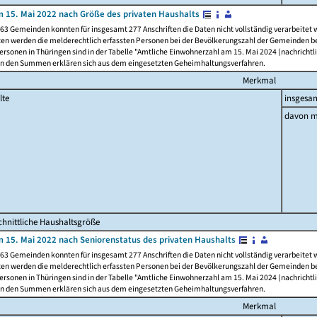
 15. Mai 2022 nach Größe des privaten Haushalts
63 Gemeinden konnten für insgesamt 277 Anschriften die Daten nicht vollständig verarbeitet
ten werden die melderechtlich erfassten Personen bei der Bevölkerungszahl der Gemeinden be
rsonen in Thüringen sind in der Tabelle "Amtliche Einwohnerzahl am 15. Mai 2024 (nachrichtli
n den Summen erklären sich aus dem eingesetzten Geheimhaltungsverfahren.
Merkmal
lte
insgesa
davon m
hnittliche Haushaltsgröße
 15. Mai 2022 nach Seniorenstatus des privaten Haushalts
63 Gemeinden konnten für insgesamt 277 Anschriften die Daten nicht vollständig verarbeitet
ten werden die melderechtlich erfassten Personen bei der Bevölkerungszahl der Gemeinden be
rsonen in Thüringen sind in der Tabelle "Amtliche Einwohnerzahl am 15. Mai 2024 (nachrichtli
n den Summen erklären sich aus dem eingesetzten Geheimhaltungsverfahren.
Merkmal