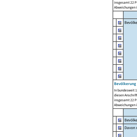
insgesamt 22 Pe
Abweichungen i
Bevölk
Bevölkerung 
In bundesweit 1
diesen Anschrif
insgesamt 22 Pe
Abweichungen i
Bevölk
Davon m