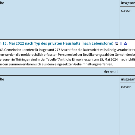
lte
insgesa
davon
 15. Mai 2022 nach Typ des privaten Haushalts (nach Lebensform)
63 Gemeinden konnten für insgesamt 277 Anschriften die Daten nicht vollständig verarbeitet
ten werden die melderechtlich erfassten Personen bei der Bevölkerungszahl der Gemeinden be
rsonen in Thüringen sind in der Tabelle "Amtliche Einwohnerzahl am 15. Mai 2024 (nachrichtli
n den Summen erklären sich aus dem eingesetzten Geheimhaltungsverfahren.
Merkmal
lte
insgesa
davon