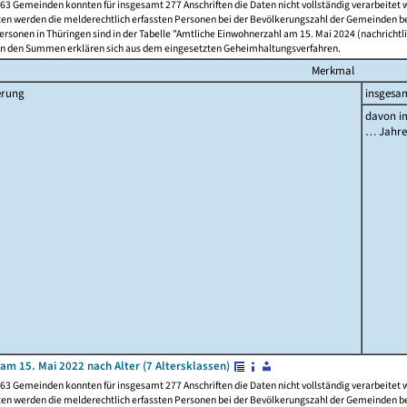
63 Gemeinden konnten für insgesamt 277 Anschriften die Daten nicht vollständig verarbeitet
ten werden die melderechtlich erfassten Personen bei der Bevölkerungszahl der Gemeinden be
rsonen in Thüringen sind in der Tabelle "Amtliche Einwohnerzahl am 15. Mai 2024 (nachrichtli
n den Summen erklären sich aus dem eingesetzten Geheimhaltungsverfahren.
Merkmal
erung
insgesa
davon im
… Jahr
am 15. Mai 2022 nach Alter (7 Altersklassen)
63 Gemeinden konnten für insgesamt 277 Anschriften die Daten nicht vollständig verarbeitet
ten werden die melderechtlich erfassten Personen bei der Bevölkerungszahl der Gemeinden be