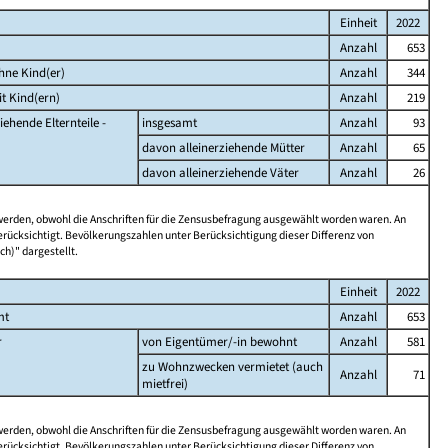
Einheit
2022
Anzahl
653
hne Kind(er)
Anzahl
344
t Kind(ern)
Anzahl
219
iehende Elternteile -
insgesamt
Anzahl
93
davon alleinerziehende Mütter
Anzahl
65
davon alleinerziehende Väter
Anzahl
26
 werden, obwohl die Anschriften für die Zensusbefragung ausgewählt worden waren. An
rücksichtigt. Bevölkerungszahlen unter Berücksichtigung dieser Differenz von
ch)" dargestellt.
Einheit
2022
mt
Anzahl
653
r
von Eigentümer/-in bewohnt
Anzahl
581
zu Wohnzwecken vermietet (auch
Anzahl
71
mietfrei)
 werden, obwohl die Anschriften für die Zensusbefragung ausgewählt worden waren. An
rücksichtigt. Bevölkerungszahlen unter Berücksichtigung dieser Differenz von