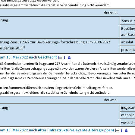
ür das Bundesgebiet ausgewiesen werden.
szahl insgesamt wird durch die statistische Geheimhaltung nicht verändert.
Merkmal
erung
Zensus 
Bevölke
auf Basi
rung Zensus 2022 zur Bevölkerungs- fortschreibung zum 30.06.2022
absolut
2)
is Zensus 2011
prozent
am 15. Mai 2022 nach Geschlecht
63 Gemeinden konnten für insgesamt 277 Anschriften die Daten nicht vollständig verarbeitet 
hriften für die Zensusbefragung ausgewählt worden waren. An diesen Anschriften werden die 
onen bei der Bevölkerungszahl der Gemeinden berücksichtigt. Bevölkerungszahlen unter Berü
z von insgesamt 22 Personen in Thüringen sind in der Tabelle "Amtliche Einwohnerzahl am 15. 
n den Summen erklären sich aus dem eingesetzten Geheimhaltungsverfahren.
szahl insgesamt wird durch die statistische Geheimhaltung nicht verändert.
Merkmal
erung
insgesa
männlic
weiblich
am 15. Mai 2022 nach Alter (Infrastrukturrelevante Altersgruppen)