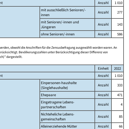
mt
Anzahl
1 010
mit ausschließlich Senioren/-
Anzahl
277
innen
mit Senioren/-innen und
Anzahl
143
Jüngeren
ohne Senioren/-innen
Anzahl
586
 werden, obwohl die Anschriften für die Zensusbefragung ausgewählt worden waren. An
rücksichtigt. Bevölkerungszahlen unter Berücksichtigung dieser Differenz von
ch)" dargestellt.
Einheit
2022
mt
Anzahl
1 010
Einpersonen-haushalte
Anzahl
333
(Singlehaushalte)
Ehepaare
Anzahl
471
Eingetragene Lebens-
Anzahl
4
partnerschaften
Nichteheliche Lebens-
Anzahl
85
gemeinschaften
Alleinerziehende Mütter
Anzahl
66