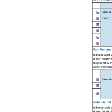
Familie
davon
Familien am 
In bundesweit 1
diesen Anschrif
insgesamt 22 Pe
Abweichungen i
Famili
Gebäude mit
In bundesweit 1
diesen Anschrif