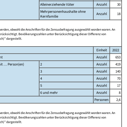
Alleinerziehende Väter
Anzahl
30
Mehrpersonenhaushalte ohne
Anzahl
18
Kernfamilie
 werden, obwohl die Anschriften für die Zensusbefragung ausgewählt worden waren. An
rücksichtigt. Bevölkerungszahlen unter Berücksichtigung dieser Differenz von
ch)" dargestellt.
Einheit
2022
mt
Anzahl
653
it … Person(en)
2
Anzahl
419
3
Anzahl
140
4
Anzahl
70
5
Anzahl
17
6 und mehr
Anzahl
8
Personen
2,6
 werden, obwohl die Anschriften für die Zensusbefragung ausgewählt worden waren. An
rücksichtigt. Bevölkerungszahlen unter Berücksichtigung dieser Differenz von
ch)" dargestellt.