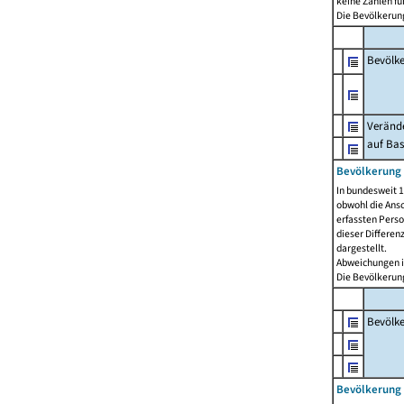
keine Zahlen f
Die Bevölkerung
Bevölk
Verände
auf Bas
Bevölkerung 
In bundesweit 1
obwohl die Ansc
erfassten Pers
dieser Differen
dargestellt.
Abweichungen i
Die Bevölkerung
Bevölk
Bevölkerung 