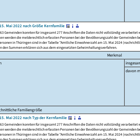
15. Mai 2022 nach Größe Kernfamilie
63 Gemeinden konnten für insgesamt 277 Anschriften die Daten nicht vollständig verarbeitet
ten werden die melderechtlich erfassten Personen bei der Bevölkerungszahl der Gemeinden be
rsonen in Thüringen sind in der Tabelle "Amtliche Einwohnerzahl am 15. Mai 2024 (nachrichtli
n den Summen erklären sich aus dem eingesetzten Geheimhaltungsverfahren.
Merkmal
n
insgesa
davon m
hnittliche Familiengröße
15. Mai 2022 nach Typ der Kernfamilie
63 Gemeinden konnten für insgesamt 277 Anschriften die Daten nicht vollständig verarbeitet
ten werden die melderechtlich erfassten Personen bei der Bevölkerungszahl der Gemeinden be
rsonen in Thüringen sind in der Tabelle "Amtliche Einwohnerzahl am 15. Mai 2024 (nachrichtli
n den Summen erklären sich aus dem eingesetzten Geheimhaltungsverfahren.