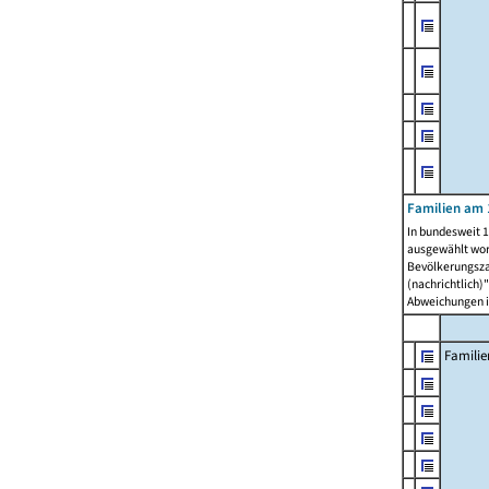
Familien am 
In bundesweit 1
ausgewählt wor
Bevölkerungszah
(nachrichtlich)"
Abweichungen i
Familie