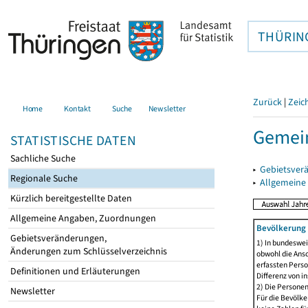
THÜRIN
Zurück
|
Zeic
Home
Kontakt
Suche
Newsletter
Gemein
STATISTISCHE DATEN
Sachliche Suche
▸
Gebietsver
Regionale Suche
▸
Allgemeine
Kürzlich bereitgestellte Daten
Allgemeine Angaben, Zuordnungen
Bevölkerung 
Gebietsveränderungen,
1) In bundeswei
Änderungen zum Schlüsselverzeichnis
obwohl die Ansc
erfassten Perso
Definitionen und Erläuterungen
Differenz von i
2) Die Persone
Newsletter
Für die Bevölke