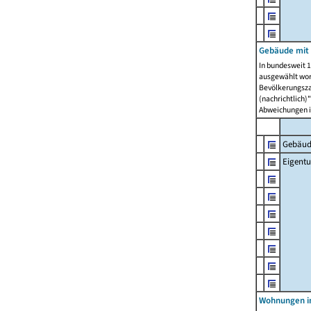
Gebäude mit
In bundesweit 1
ausgewählt wor
Bevölkerungszah
(nachrichtlich)"
Abweichungen i
Gebäud
Eigent
Wohnungen in