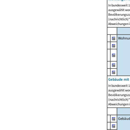
In bundesweit 1
ausgewählt wor
Bevölkerungszah
(nachrichtlich)"
Abweichungen i
Wohnun
Gebäude mit 
In bundesweit 1
ausgewählt wor
Bevölkerungszah
(nachrichtlich)"
Abweichungen i
Gebäud