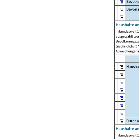
Bevölk
Davon m
Haushalte am
In bundesweit 1
ausgewählt wor
Bevölkerungszah
(nachrichtlich)"
Abweichungen i
Hausha
Durchsc
Haushalte am
In bundesweit 1