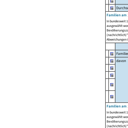
Durchsc
Familien am 
In bundesweit 1
ausgewählt wor
Bevölkerungszah
(nachrichtlich)"
Abweichungen i
Familie
davon
Familien am 
In bundesweit 1
ausgewählt wor
Bevölkerungszah
(nachrichtlich)"