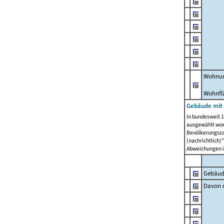
Wohnun
Wohnfl
Gebäude mit
In bundesweit 1
ausgewählt wor
Bevölkerungszah
(nachrichtlich)"
Abweichungen i
Gebäud
Davon m