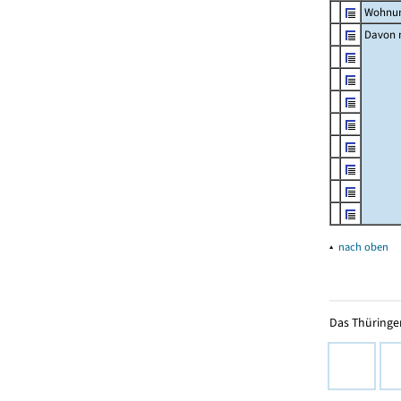
Wohnun
Davon m
▴
nach oben
Das Thüringer