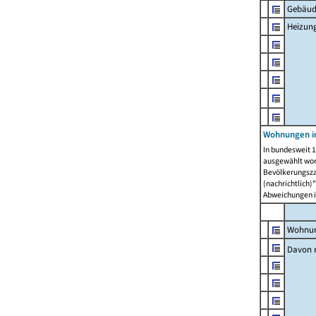
Gebäud
Heizun
Wohnungen i
In bundesweit 1
ausgewählt wor
Bevölkerungszah
(nachrichtlich)"
Abweichungen i
Wohnun
Davon 