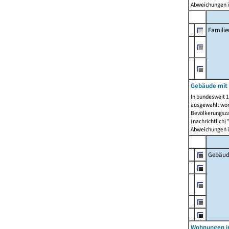
Abweichungen i
Famili
Gebäude mit
In bundesweit 1
ausgewählt wor
Bevölkerungszah
(nachrichtlich)"
Abweichungen i
Gebäud
Wohnungen i