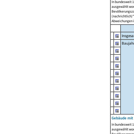
In bundesweit 1
ausgewählt wor
Bevölkerungszah
(nachrichtlich)"
Abweichungen i
Insges
Baujahr
Gebäude mit
In bundesweit 1
ausgewählt wor