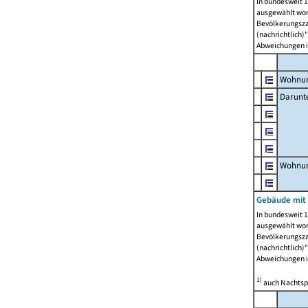
In bundesweit 1
ausgewählt wor
Bevölkerungszah
(nachrichtlich)"
Abweichungen i
Wohnun
Darunt
Wohnun
Gebäude mit
In bundesweit 1
ausgewählt wor
Bevölkerungszah
(nachrichtlich)"
Abweichungen i
1)
auch Nachtsp