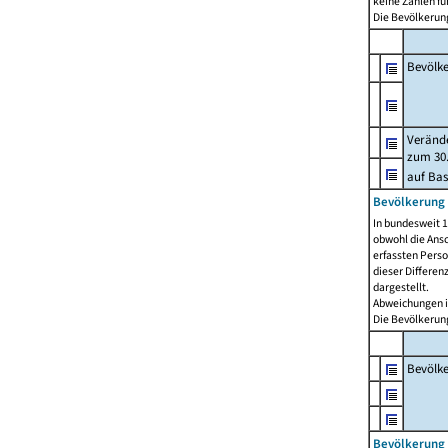
keine Zahlen f
Die Bevölkerung
Bevölk
Verände
zum 30.
auf Bas
Bevölkerung 
In bundesweit 1
obwohl die Ansc
erfassten Pers
dieser Differen
dargestellt.
Abweichungen i
Die Bevölkerung
Bevölk
Bevölkerung 