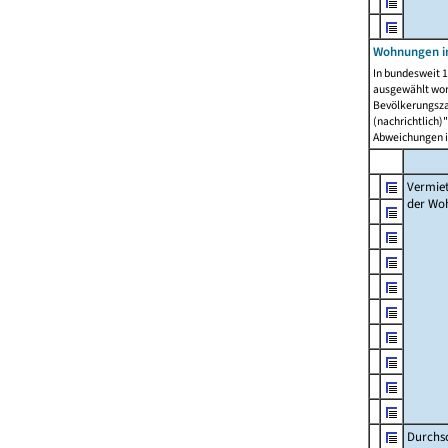
Wohnungen in
In bundesweit 1
ausgewählt wor
Bevölkerungszah
(nachrichtlich)"
Abweichungen i
Vermie
der Wo
Durchs