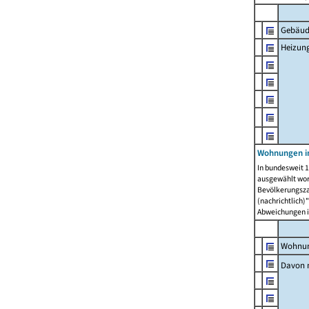
Gebäud
Heizun
Wohnungen i
In bundesweit 1
ausgewählt wor
Bevölkerungszah
(nachrichtlich)"
Abweichungen i
Wohnun
Davon 