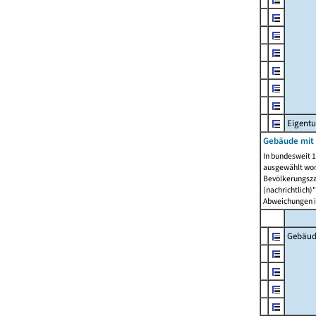
Eigent
Gebäude mit
In bundesweit 1
ausgewählt wor
Bevölkerungszah
(nachrichtlich)"
Abweichungen i
Gebäud