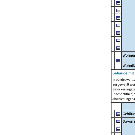
Wohnun
Wohnfl
Gebäude mit
In bundesweit 1
ausgewählt wor
Bevölkerungszah
(nachrichtlich)"
Abweichungen i
Gebäud
Davon m