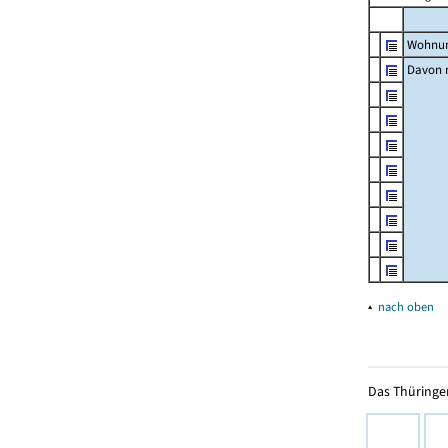
Wohnun
Davon m
▴
nach oben
Das Thüringer