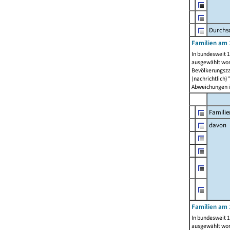
Durchsc
Familien am 
In bundesweit 1
ausgewählt wor
Bevölkerungszah
(nachrichtlich)"
Abweichungen i
Familie
davon
Familien am 
In bundesweit 1
ausgewählt wor