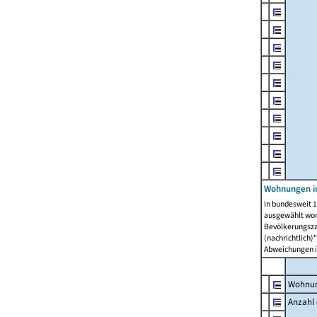
Wohnungen i
In bundesweit 1
ausgewählt wor
Bevölkerungszah
(nachrichtlich)"
Abweichungen i
Wohnun
Anzahl