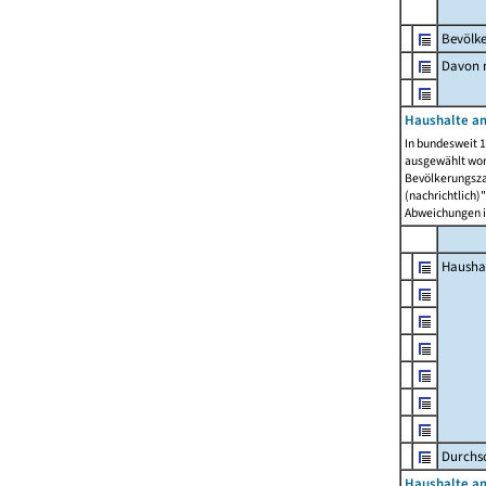
Bevölk
Davon m
Haushalte am
In bundesweit 1
ausgewählt wor
Bevölkerungszah
(nachrichtlich)"
Abweichungen i
Hausha
Durchsc
Haushalte am