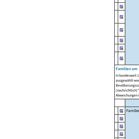
Familien am 
In bundesweit 1
ausgewählt wor
Bevölkerungszah
(nachrichtlich)"
Abweichungen i
Familie