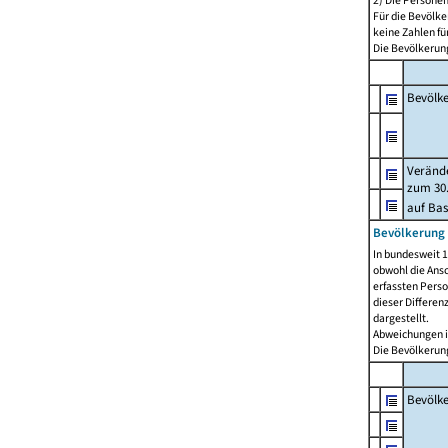
2) Die Persone
Für die Bevölke
keine Zahlen f
Die Bevölkerung
Bevölk
Verände
zum 30.
auf Bas
Bevölkerung 
In bundesweit 1
obwohl die Ansc
erfassten Pers
dieser Differen
dargestellt.
Abweichungen i
Die Bevölkerung
Bevölk