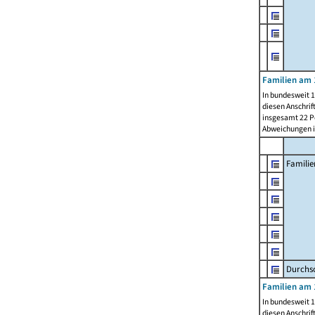
Familien am 
In bundesweit 1
diesen Anschrif
insgesamt 22 Pe
Abweichungen i
Familie
Durchsc
Familien am 
In bundesweit 1
diesen Anschrif