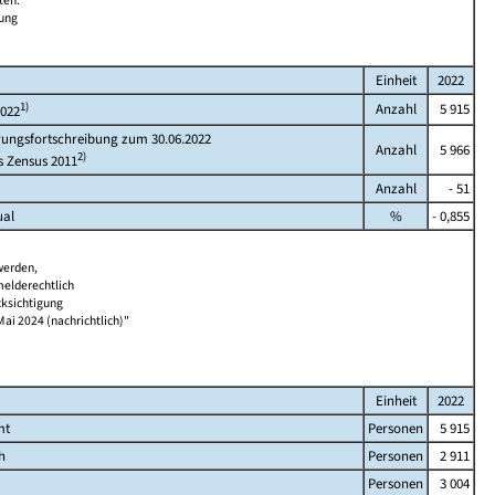
ten.
bung
Einheit
2022
1)
Anzahl
5 915
2022
rungsfortschreibung zum 30.06.2022
Anzahl
5 966
2)
s Zensus 2011
Anzahl
- 51
ual
%
- 0,855
werden,
melderechtlich
cksichtigung
Mai 2024 (nachrichtlich)"
Einheit
2022
mt
Personen
5 915
h
Personen
2 911
Personen
3 004