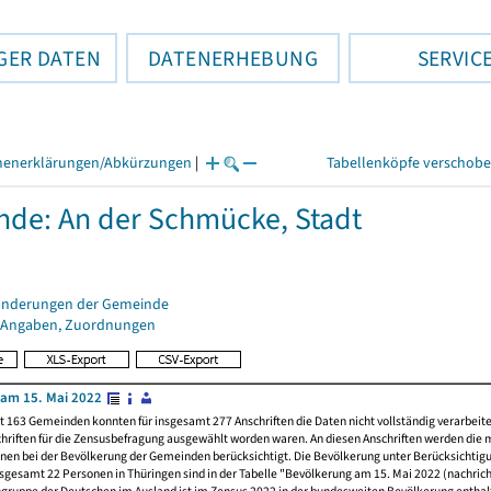
GER DATEN
DATENERHEBUNG
SERVIC
henerklärungen/Abkürzungen
|
Tabellenköpfe verschob
de: An der Schmücke, Stadt
änderungen der Gemeinde
 Angaben, Zuordnungen
am 15. Mai 2022
t 163 Gemeinden konnten für insgesamt 277 Anschriften die Daten nicht vollständig verarbeit
hriften für die Zensusbefragung ausgewählt worden waren. An diesen Anschriften werden die 
nen bei der Bevölkerung der Gemeinden berücksichtigt. Die Bevölkerung unter Berücksichtig
nsgesamt 22 Personen in Thüringen sind in der Tabelle "Bevölkerung am 15. Mai 2022 (nachricht