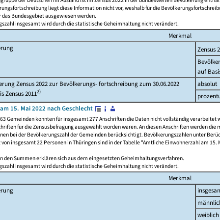
ngruppe der Deutschen im Ausland ist im Zensus 2022 in der bundesweiten Bevölkerung enthal
rungsfortschreibung liegt diese Information nicht vor, weshalb für die Bevölkerungsfortschrei
ür das Bundesgebiet ausgewiesen werden.
szahl insgesamt wird durch die statistische Geheimhaltung nicht verändert.
Merkmal
erung
Zensus 
Bevölke
auf Basi
rung Zensus 2022 zur Bevölkerungs- fortschreibung zum 30.06.2022
absolut
2)
is Zensus 2011
prozent
am 15. Mai 2022 nach Geschlecht
63 Gemeinden konnten für insgesamt 277 Anschriften die Daten nicht vollständig verarbeitet 
hriften für die Zensusbefragung ausgewählt worden waren. An diesen Anschriften werden die 
onen bei der Bevölkerungszahl der Gemeinden berücksichtigt. Bevölkerungszahlen unter Berü
z von insgesamt 22 Personen in Thüringen sind in der Tabelle "Amtliche Einwohnerzahl am 15. 
n den Summen erklären sich aus dem eingesetzten Geheimhaltungsverfahren.
szahl insgesamt wird durch die statistische Geheimhaltung nicht verändert.
Merkmal
erung
insgesa
männlic
weiblich