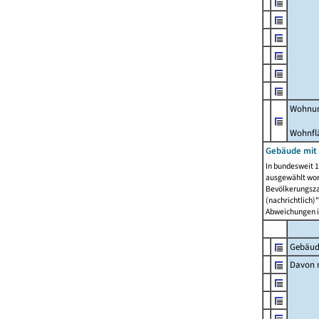
Wohnun
Wohnfl
Gebäude mit
In bundesweit 1
ausgewählt wor
Bevölkerungszah
(nachrichtlich)"
Abweichungen i
Gebäud
Davon m