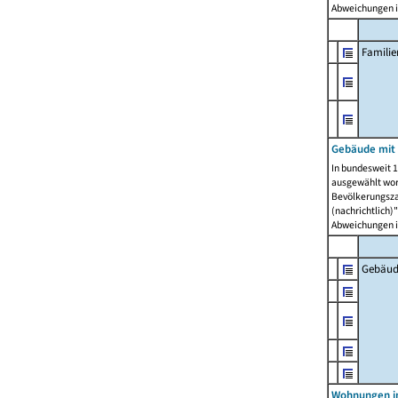
Abweichungen i
Famili
Gebäude mit
In bundesweit 1
ausgewählt wor
Bevölkerungszah
(nachrichtlich)"
Abweichungen i
Gebäud
Wohnungen i