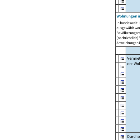
Wohnungen in
In bundesweit 1
ausgewählt wor
Bevölkerungszah
(nachrichtlich)"
Abweichungen i
Vermie
der Wo
Durchs