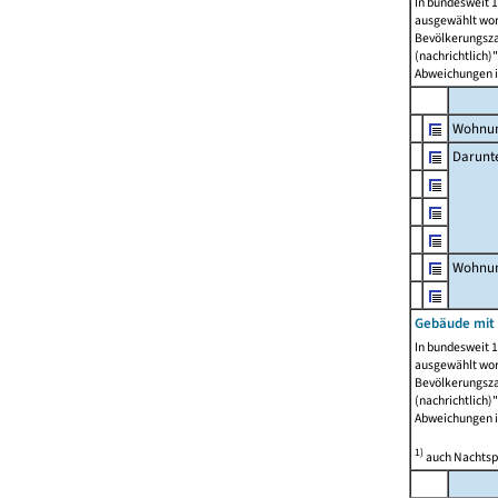
In bundesweit 1
ausgewählt wor
Bevölkerungszah
(nachrichtlich)"
Abweichungen i
Wohnun
Darunt
Wohnun
Gebäude mit
In bundesweit 1
ausgewählt wor
Bevölkerungszah
(nachrichtlich)"
Abweichungen i
1)
auch Nachtsp