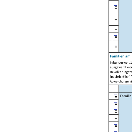
Familien am 
In bundesweit 1
ausgewählt wor
Bevölkerungszah
(nachrichtlich)"
Abweichungen i
Familie