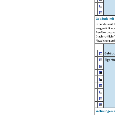
Gebäude mit
In bundesweit 1
ausgewählt wor
Bevölkerungszah
(nachrichtlich)"
Abweichungen i
Gebäud
Eigent
Wohnungen in