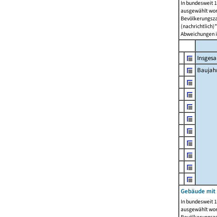
In bundesweit 1
ausgewählt wor
Bevölkerungszah
(nachrichtlich)"
Abweichungen i
Insges
Baujahr
Gebäude mit
In bundesweit 1
ausgewählt wor