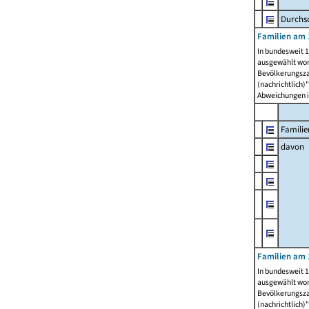
Durchsc
Familien am 
In bundesweit 1
ausgewählt wor
Bevölkerungszah
(nachrichtlich)"
Abweichungen i
Familie
davon
Familien am 
In bundesweit 1
ausgewählt wor
Bevölkerungszah
(nachrichtlich)"