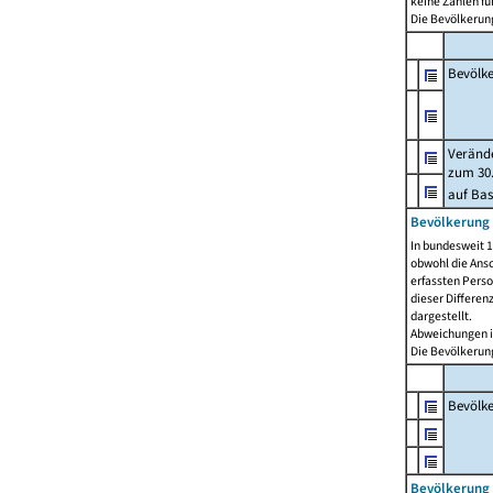
keine Zahlen f
Die Bevölkerung
Bevölk
Verände
zum 30.
auf Bas
Bevölkerung 
In bundesweit 1
obwohl die Ansc
erfassten Pers
dieser Differen
dargestellt.
Abweichungen i
Die Bevölkerung
Bevölk
Bevölkerung 