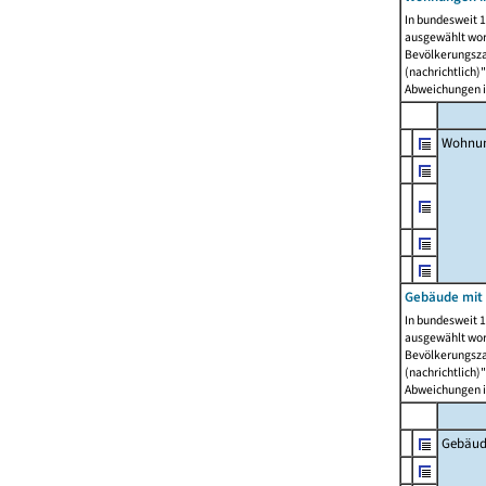
In bundesweit 1
ausgewählt wor
Bevölkerungszah
(nachrichtlich)"
Abweichungen i
Wohnun
Gebäude mit 
In bundesweit 1
ausgewählt wor
Bevölkerungszah
(nachrichtlich)"
Abweichungen i
Gebäud