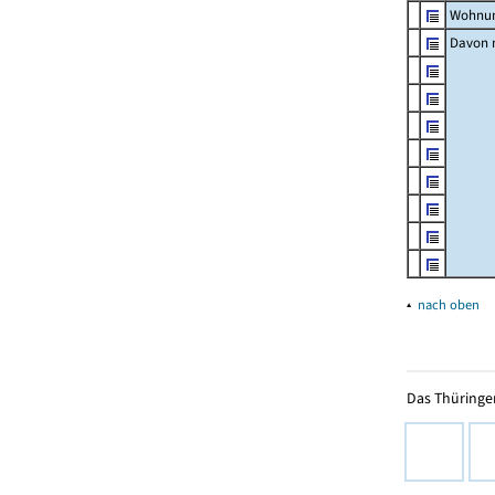
Wohnun
Davon m
▴
nach oben
Das Thüringer