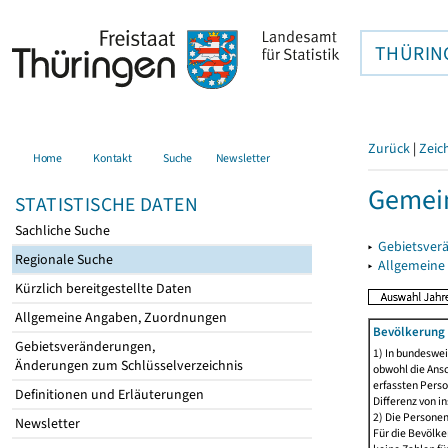
THÜRIN
Zurück
|
Zeic
Home
Kontakt
Suche
Newsletter
Gemei
STATISTISCHE DATEN
Sachliche Suche
▸
Gebietsver
Regionale Suche
▸
Allgemeine
Kürzlich bereitgestellte Daten
Allgemeine Angaben, Zuordnungen
Bevölkerung 
Gebietsveränderungen,
1) In bundeswei
Änderungen zum Schlüsselverzeichnis
obwohl die Ansc
erfassten Perso
Definitionen und Erläuterungen
Differenz von i
2) Die Persone
Newsletter
Für die Bevölke