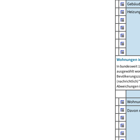
Gebäud
Heizun
Wohnungen i
In bundesweit 1
ausgewählt wor
Bevölkerungszah
(nachrichtlich)"
Abweichungen i
Wohnun
Davon 