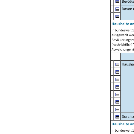
Bevölk
Davon m
Haushalte am
In bundesweit 1
ausgewählt wor
Bevölkerungszah
(nachrichtlich)"
Abweichungen i
Hausha
Durchsc
Haushalte am
In bundesweit 1