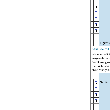
Eigent
Gebäude mit
In bundesweit 1
ausgewählt wor
Bevölkerungszah
(nachrichtlich)"
Abweichungen i
Gebäud