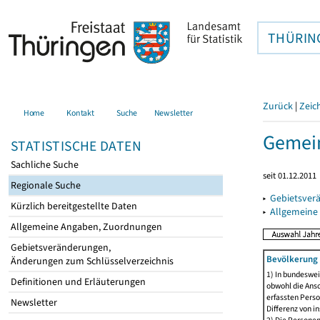
THÜRIN
Zurück
|
Zeic
Home
Kontakt
Suche
Newsletter
Gemein
STATISTISCHE DATEN
Sachliche Suche
seit 01.12.2011
Regionale Suche
▸
Gebietsver
Kürzlich bereitgestellte Daten
▸
Allgemeine
Allgemeine Angaben, Zuordnungen
Gebietsveränderungen,
Bevölkerung 
Änderungen zum Schlüsselverzeichnis
1) In bundeswei
Definitionen und Erläuterungen
obwohl die Ansc
erfassten Perso
Newsletter
Differenz von i