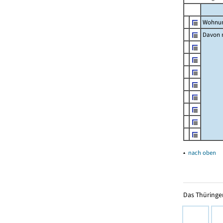
Wohnun
Davon m
▴
nach oben
Das Thüringer