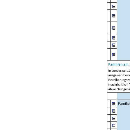
Familien am 
In bundesweit 1
ausgewählt wor
Bevölkerungszah
(nachrichtlich)"
Abweichungen i
Familie