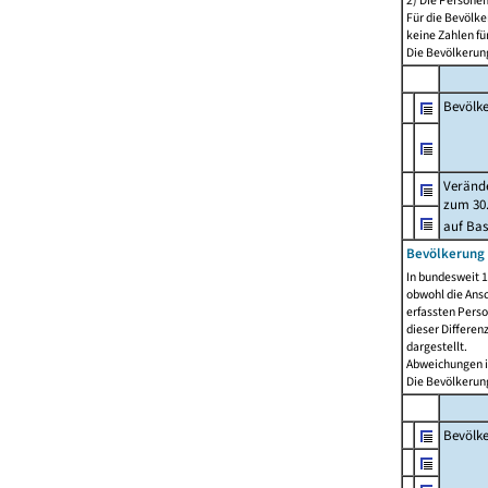
2) Die Persone
Für die Bevölke
keine Zahlen f
Die Bevölkerung
Bevölk
Verände
zum 30.
auf Bas
Bevölkerung 
In bundesweit 1
obwohl die Ansc
erfassten Pers
dieser Differen
dargestellt.
Abweichungen i
Die Bevölkerung
Bevölk