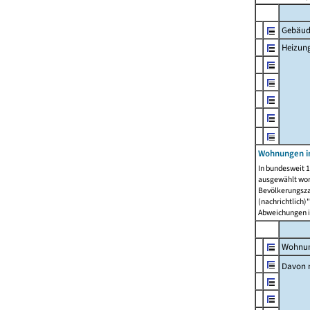
Gebäud
Heizun
Wohnungen i
In bundesweit 1
ausgewählt wor
Bevölkerungszah
(nachrichtlich)"
Abweichungen i
Wohnun
Davon 