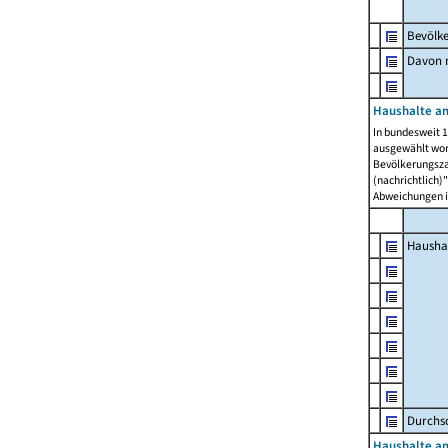
Bevölk
Davon m
Haushalte am
In bundesweit 1
ausgewählt wor
Bevölkerungszah
(nachrichtlich)"
Abweichungen i
Hausha
Durchsc
Haushalte am