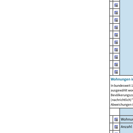
Wohnungen i
In bundesweit 1
ausgewählt wor
Bevölkerungszah
(nachrichtlich)"
Abweichungen i
Wohnun
Anzahl