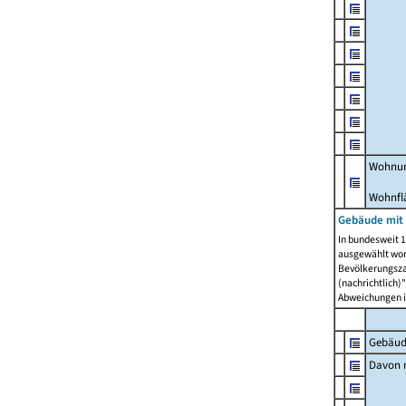
Wohnun
Wohnfl
Gebäude mit
In bundesweit 1
ausgewählt wor
Bevölkerungszah
(nachrichtlich)"
Abweichungen i
Gebäud
Davon m