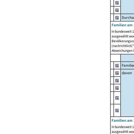
Durchsc
Familien am 
In bundesweit 1
ausgewählt wor
Bevölkerungszah
(nachrichtlich)"
Abweichungen i
Familie
davon
Familien am 
In bundesweit 1
ausgewählt wor