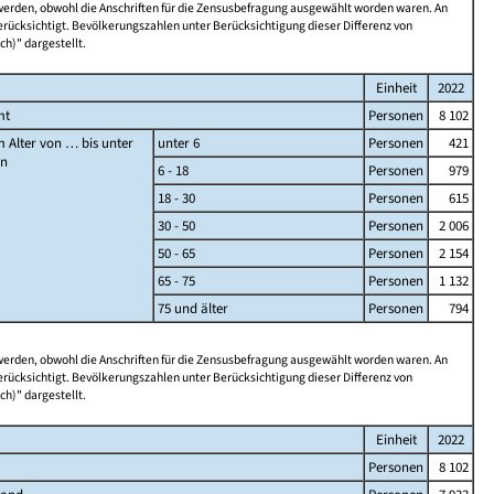
 werden, obwohl die Anschriften für die Zensusbefragung ausgewählt worden waren. An
rücksichtigt. Bevölkerungszahlen unter Berücksichtigung dieser Differenz von
ch)" dargestellt.
Einheit
2022
mt
Personen
8 102
 Alter von … bis unter
unter 6
Personen
421
en
6 - 18
Personen
979
18 - 30
Personen
615
30 - 50
Personen
2 006
50 - 65
Personen
2 154
65 - 75
Personen
1 132
75 und älter
Personen
794
 werden, obwohl die Anschriften für die Zensusbefragung ausgewählt worden waren. An
rücksichtigt. Bevölkerungszahlen unter Berücksichtigung dieser Differenz von
ch)" dargestellt.
Einheit
2022
Personen
8 102