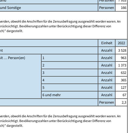
land
Personen
7 933
 und Sonstige
Personen
166
 werden, obwohl die Anschriften für die Zensusbefragung ausgewählt worden waren. An
rücksichtigt. Bevölkerungszahlen unter Berücksichtigung dieser Differenz von
ch)" dargestellt.
Einheit
2022
mt
Anzahl
3 528
it … Person(en)
1
Anzahl
963
2
Anzahl
1 373
3
Anzahl
632
4
Anzahl
365
5
Anzahl
127
6 und mehr
Anzahl
67
Personen
2,3
 werden, obwohl die Anschriften für die Zensusbefragung ausgewählt worden waren. An
rücksichtigt. Bevölkerungszahlen unter Berücksichtigung dieser Differenz von
ch)" dargestellt.