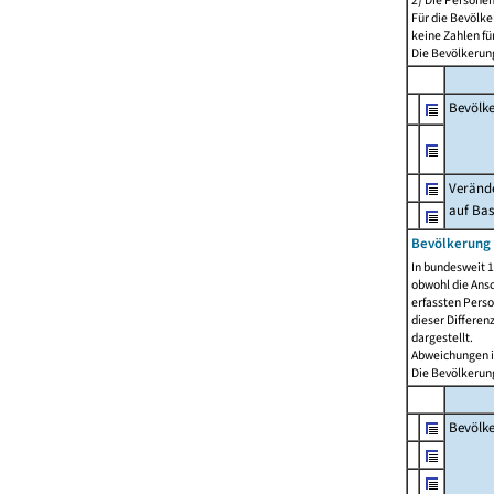
2) Die Persone
Für die Bevölke
keine Zahlen f
Die Bevölkerung
Bevölk
Verände
auf Bas
Bevölkerung 
In bundesweit 1
obwohl die Ansc
erfassten Pers
dieser Differen
dargestellt.
Abweichungen i
Die Bevölkerung
Bevölk