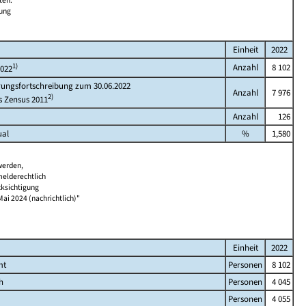
ten.
bung
Einheit
2022
1)
Anzahl
8 102
2022
rungsfortschreibung zum 30.06.2022
Anzahl
7 976
2)
s Zensus 2011
Anzahl
126
ual
%
1,580
werden,
melderechtlich
cksichtigung
Mai 2024 (nachrichtlich)"
Einheit
2022
mt
Personen
8 102
h
Personen
4 045
Personen
4 055