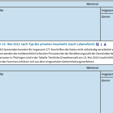
Merkmal
lte
insgesa
davon
 15. Mai 2022 nach Typ des privaten Haushalts (nach Lebensform)
63 Gemeinden konnten für insgesamt 277 Anschriften die Daten nicht vollständig verarbeitet
ten werden die melderechtlich erfassten Personen bei der Bevölkerungszahl der Gemeinden be
rsonen in Thüringen sind in der Tabelle "Amtliche Einwohnerzahl am 15. Mai 2024 (nachrichtli
n den Summen erklären sich aus dem eingesetzten Geheimhaltungsverfahren.
Merkmal
lte
insgesa
davon