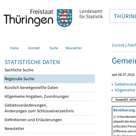
THÜRIN
Zurück
|
Zeic
Home
Kontakt
Suche
Newsletter
Gemein
STATISTISCHE DATEN
Sachliche Suche
seit 06.07.2018
Regionale Suche
▸
Gebietsver
Kürzlich bereitgestellte Daten
▸
Allgemeine
Allgemeine Angaben, Zuordnungen
Gebietsveränderungen,
Bevölkerung 
Änderungen zum Schlüsselverzeichnis
1) In bundeswei
Definitionen und Erläuterungen
obwohl die Ansc
erfassten Perso
Newsletter
Differenz von i