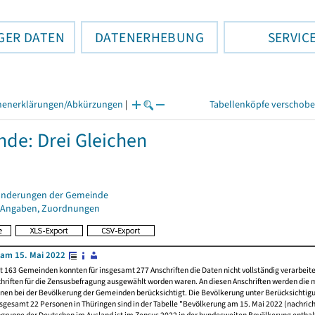
GER DATEN
DATENERHEBUNG
SERVIC
henerklärungen/Abkürzungen
|
Tabellenköpfe verschob
de: Drei Gleichen
änderungen der Gemeinde
 Angaben, Zuordnungen
am 15. Mai 2022
t 163 Gemeinden konnten für insgesamt 277 Anschriften die Daten nicht vollständig verarbeit
hriften für die Zensusbefragung ausgewählt worden waren. An diesen Anschriften werden die 
nen bei der Bevölkerung der Gemeinden berücksichtigt. Die Bevölkerung unter Berücksichtig
nsgesamt 22 Personen in Thüringen sind in der Tabelle "Bevölkerung am 15. Mai 2022 (nachricht