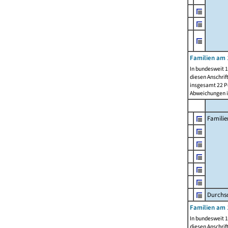
Familien am 
In bundesweit 1
diesen Anschrif
insgesamt 22 Pe
Abweichungen i
Familie
Durchsc
Familien am 
In bundesweit 1
diesen Anschrif