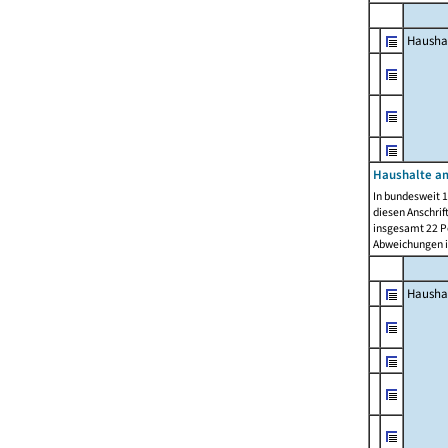
Hausha
Haushalte am
In bundesweit 1
diesen Anschrif
insgesamt 22 Pe
Abweichungen i
Hausha