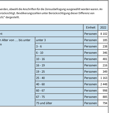
 werden, obwohl die Anschriften für die Zensusbefragung ausgewählt worden waren. An
rücksichtigt. Bevölkerungszahlen unter Berücksichtigung dieser Differenz von
ch)" dargestellt.
Einheit
2022
mt
Personen
8 102
 Alter von … bis unter
unter 3
Personen
185
en
3 - 6
Personen
238
6 - 10
Personen
346
10 - 16
Personen
481
16 - 19
Personen
216
19 - 25
Personen
349
25 - 40
Personen
1 163
40 - 60
Personen
2 448
60 - 67
Personen
998
67 - 75
Personen
885
75 und älter
Personen
794