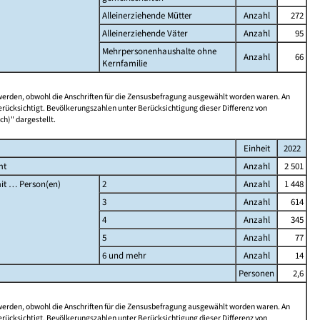
Alleinerziehende Mütter
Anzahl
272
Alleinerziehende Väter
Anzahl
95
Mehrpersonenhaushalte ohne
Anzahl
66
Kernfamilie
 werden, obwohl die Anschriften für die Zensusbefragung ausgewählt worden waren. An
rücksichtigt. Bevölkerungszahlen unter Berücksichtigung dieser Differenz von
ch)" dargestellt.
Einheit
2022
mt
Anzahl
2 501
it … Person(en)
2
Anzahl
1 448
3
Anzahl
614
4
Anzahl
345
5
Anzahl
77
6 und mehr
Anzahl
14
Personen
2,6
 werden, obwohl die Anschriften für die Zensusbefragung ausgewählt worden waren. An
rücksichtigt. Bevölkerungszahlen unter Berücksichtigung dieser Differenz von