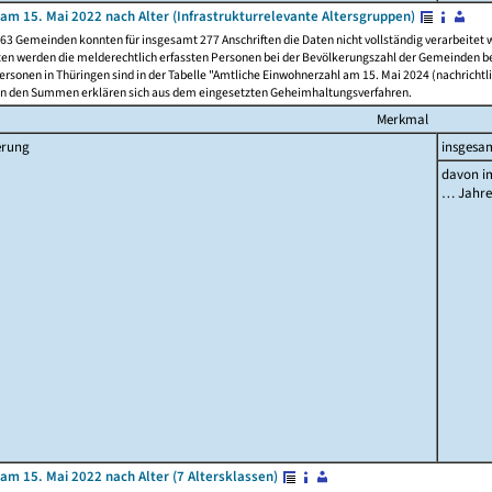
am 15. Mai 2022 nach Alter (Infrastrukturrelevante Altersgruppen)
63 Gemeinden konnten für insgesamt 277 Anschriften die Daten nicht vollständig verarbeitet
ten werden die melderechtlich erfassten Personen bei der Bevölkerungszahl der Gemeinden be
rsonen in Thüringen sind in der Tabelle "Amtliche Einwohnerzahl am 15. Mai 2024 (nachrichtli
n den Summen erklären sich aus dem eingesetzten Geheimhaltungsverfahren.
Merkmal
erung
insgesa
davon im
… Jahr
am 15. Mai 2022 nach Alter (7 Altersklassen)