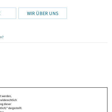
E
WIR ÜBER UNS
en?
et werden,
melderechtlich
ung dieser
lich)" dargestellt.