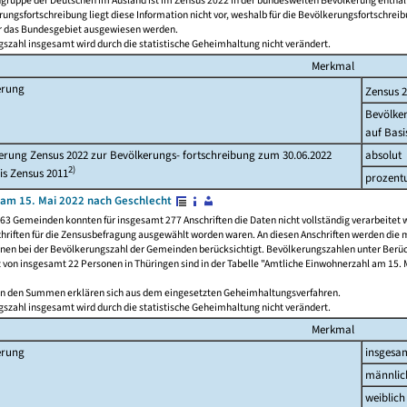
ngruppe der Deutschen im Ausland ist im Zensus 2022 in der bundesweiten Bevölkerung enthal
rungsfortschreibung liegt diese Information nicht vor, weshalb für die Bevölkerungsfortschrei
ür das Bundesgebiet ausgewiesen werden.
szahl insgesamt wird durch die statistische Geheimhaltung nicht verändert.
Merkmal
erung
Zensus 
Bevölke
auf Basi
rung Zensus 2022 zur Bevölkerungs- fortschreibung zum 30.06.2022
absolut
2)
is Zensus 2011
prozent
am 15. Mai 2022 nach Geschlecht
63 Gemeinden konnten für insgesamt 277 Anschriften die Daten nicht vollständig verarbeitet 
hriften für die Zensusbefragung ausgewählt worden waren. An diesen Anschriften werden die 
onen bei der Bevölkerungszahl der Gemeinden berücksichtigt. Bevölkerungszahlen unter Berü
z von insgesamt 22 Personen in Thüringen sind in der Tabelle "Amtliche Einwohnerzahl am 15. 
n den Summen erklären sich aus dem eingesetzten Geheimhaltungsverfahren.
szahl insgesamt wird durch die statistische Geheimhaltung nicht verändert.
Merkmal
erung
insgesa
männlic
weiblich