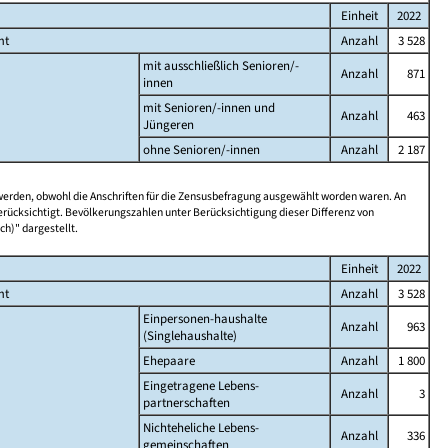
Einheit
2022
mt
Anzahl
3 528
mit ausschließlich Senioren/-
Anzahl
871
innen
mit Senioren/-innen und
Anzahl
463
Jüngeren
ohne Senioren/-innen
Anzahl
2 187
 werden, obwohl die Anschriften für die Zensusbefragung ausgewählt worden waren. An
rücksichtigt. Bevölkerungszahlen unter Berücksichtigung dieser Differenz von
ch)" dargestellt.
Einheit
2022
mt
Anzahl
3 528
Einpersonen-haushalte
Anzahl
963
(Singlehaushalte)
Ehepaare
Anzahl
1 800
Eingetragene Lebens-
Anzahl
3
partnerschaften
Nichteheliche Lebens-
Anzahl
336
gemeinschaften