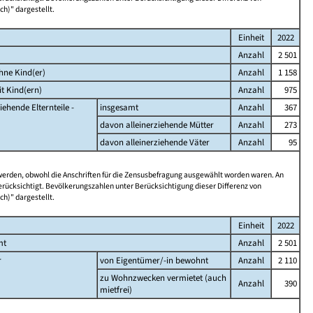
ch)" dargestellt.
Einheit
2022
Anzahl
2 501
hne Kind(er)
Anzahl
1 158
t Kind(ern)
Anzahl
975
iehende Elternteile -
insgesamt
Anzahl
367
davon alleinerziehende Mütter
Anzahl
273
davon alleinerziehende Väter
Anzahl
95
 werden, obwohl die Anschriften für die Zensusbefragung ausgewählt worden waren. An
rücksichtigt. Bevölkerungszahlen unter Berücksichtigung dieser Differenz von
ch)" dargestellt.
Einheit
2022
mt
Anzahl
2 501
r
von Eigentümer/-in bewohnt
Anzahl
2 110
zu Wohnzwecken vermietet (auch
Anzahl
390
mietfrei)