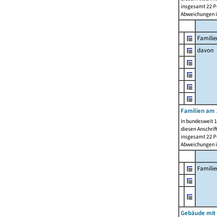
insgesamt 22 Pe
Abweichungen i
Familie
davon
Familien am 
In bundesweit 1
diesen Anschrif
insgesamt 22 Pe
Abweichungen i
Famili
Gebäude mit