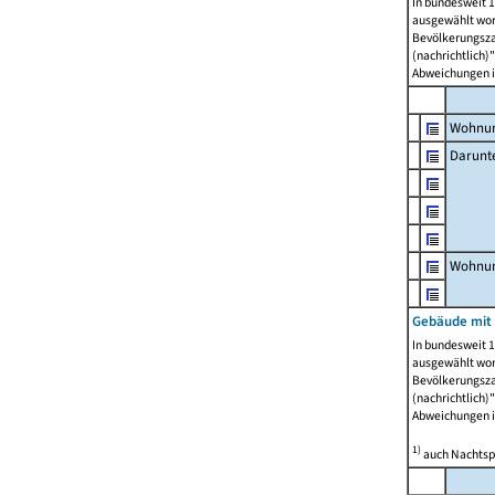
In bundesweit 1
ausgewählt wor
Bevölkerungszah
(nachrichtlich)"
Abweichungen i
Wohnun
Darunt
Wohnun
Gebäude mit
In bundesweit 1
ausgewählt wor
Bevölkerungszah
(nachrichtlich)"
Abweichungen i
1)
auch Nachtsp