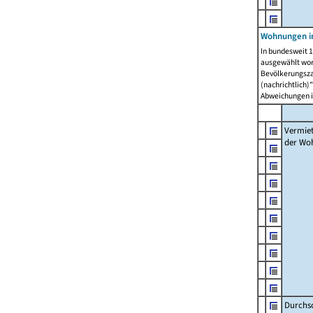
Wohnungen in
In bundesweit 1
ausgewählt wor
Bevölkerungszah
(nachrichtlich)"
Abweichungen i
Vermie
der Wo
Durchs