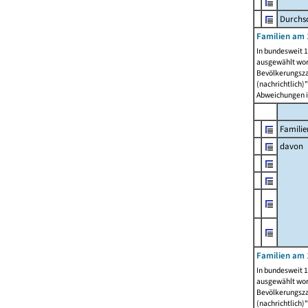
Durchsc
Familien am 
In bundesweit 1
ausgewählt wor
Bevölkerungszah
(nachrichtlich)"
Abweichungen i
Familie
davon
Familien am 
In bundesweit 1
ausgewählt wor
Bevölkerungszah
(nachrichtlich)"