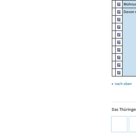
Wohnun
Davon m
▴
nach oben
Das Thüringer