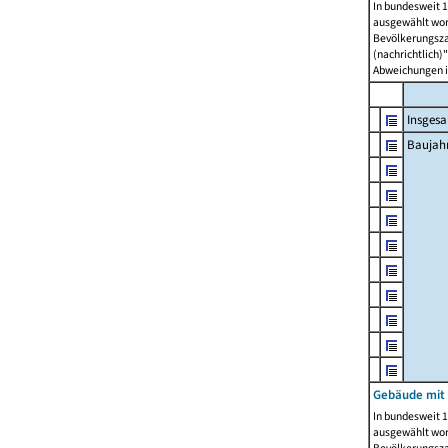
In bundesweit 1
ausgewählt wor
Bevölkerungszah
(nachrichtlich)"
Abweichungen i
Insges
Baujahr
Gebäude mit
In bundesweit 1
ausgewählt wor