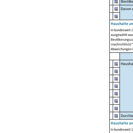
Bevölk
Davon m
Haushalte am
In bundesweit 1
ausgewählt wor
Bevölkerungszah
(nachrichtlich)"
Abweichungen i
Hausha
Durchsc
Haushalte am
In bundesweit 1