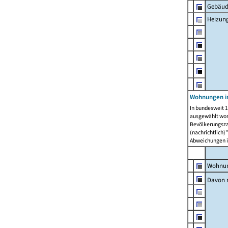
Gebäud
Heizun
Wohnungen i
In bundesweit 1
ausgewählt wor
Bevölkerungszah
(nachrichtlich)"
Abweichungen i
Wohnun
Davon 