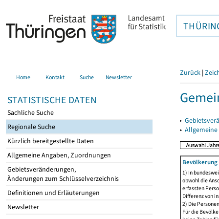
THÜRIN
Zurück
|
Zeic
Home
Kontakt
Suche
Newsletter
Gemei
STATISTISCHE DATEN
Sachliche Suche
▸
Gebietsver
Regionale Suche
▸
Allgemeine
Kürzlich bereitgestellte Daten
Allgemeine Angaben, Zuordnungen
Bevölkerung 
Gebietsveränderungen,
1) In bundeswei
Änderungen zum Schlüsselverzeichnis
obwohl die Ansc
erfassten Perso
Definitionen und Erläuterungen
Differenz von i
2) Die Persone
Newsletter
Für die Bevölke