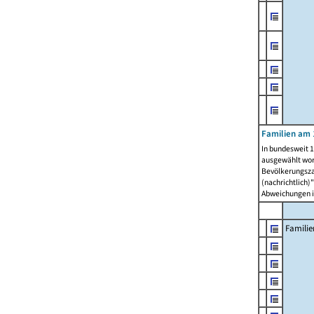
Familien am 
In bundesweit 1
ausgewählt wor
Bevölkerungszah
(nachrichtlich)"
Abweichungen i
Familie