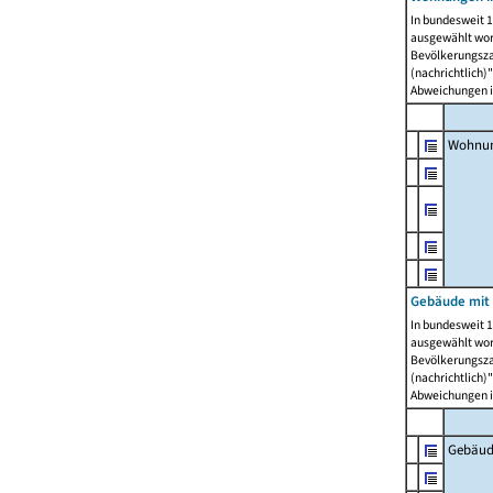
In bundesweit 1
ausgewählt wor
Bevölkerungszah
(nachrichtlich)"
Abweichungen i
Wohnun
Gebäude mit 
In bundesweit 1
ausgewählt wor
Bevölkerungszah
(nachrichtlich)"
Abweichungen i
Gebäud