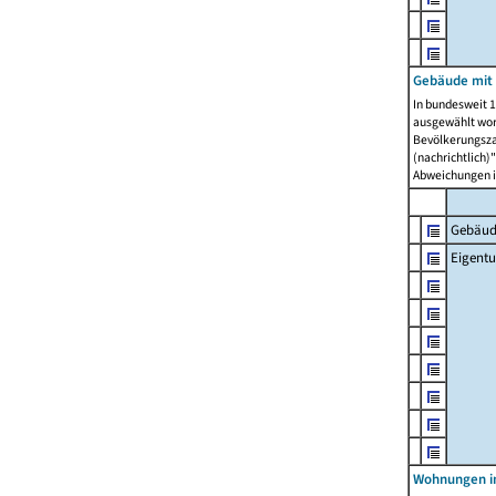
Gebäude mit
In bundesweit 1
ausgewählt wor
Bevölkerungszah
(nachrichtlich)"
Abweichungen i
Gebäud
Eigent
Wohnungen in