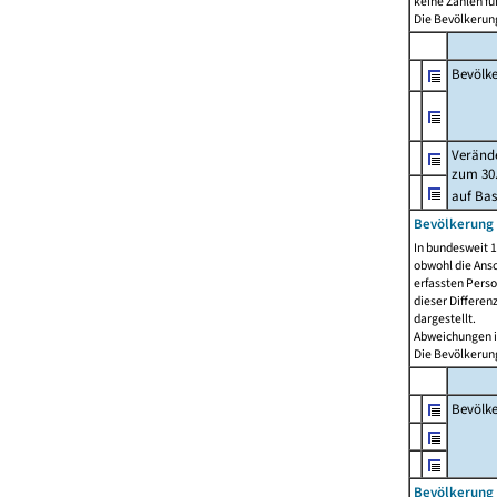
keine Zahlen f
Die Bevölkerung
Bevölk
Verände
zum 30.
auf Bas
Bevölkerung 
In bundesweit 1
obwohl die Ansc
erfassten Pers
dieser Differen
dargestellt.
Abweichungen i
Die Bevölkerung
Bevölk
Bevölkerung 