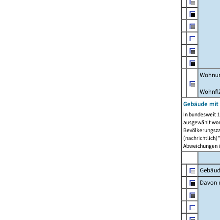
Wohnun
Wohnfl
Gebäude mit
In bundesweit 1
ausgewählt wor
Bevölkerungszah
(nachrichtlich)"
Abweichungen i
Gebäud
Davon m