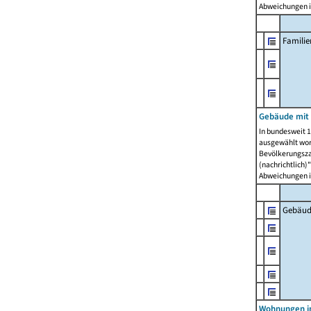
Abweichungen i
Famili
Gebäude mit
In bundesweit 1
ausgewählt wor
Bevölkerungszah
(nachrichtlich)"
Abweichungen i
Gebäud
Wohnungen i