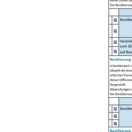
keine Zahlen f
Die Bevölkerung
Bevölk
Verände
zum 30.
auf Bas
Bevölkerung 
In bundesweit 1
obwohl die Ansc
erfassten Pers
dieser Differen
dargestellt.
Abweichungen i
Die Bevölkerung
Bevölk
Bevölkerung 