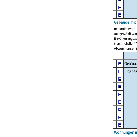
Gebäude mit
In bundesweit 1
ausgewählt wor
Bevölkerungszah
(nachrichtlich)"
Abweichungen i
Gebäud
Eigent
Wohnungen in