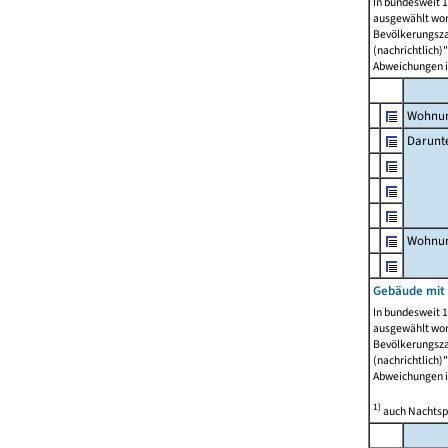
In bundesweit 1
ausgewählt wor
Bevölkerungszah
(nachrichtlich)"
Abweichungen i
Wohnun
Darunt
Wohnun
Gebäude mit
In bundesweit 1
ausgewählt wor
Bevölkerungszah
(nachrichtlich)"
Abweichungen i
1)
auch Nachtsp