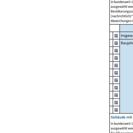
In bundesweit 1
ausgewählt wor
Bevölkerungszah
(nachrichtlich)"
Abweichungen i
Insges
Baujahr
Gebäude mit
In bundesweit 1
ausgewählt wor