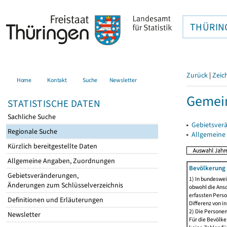
THÜRIN
Zurück
|
Zeic
Home
Kontakt
Suche
Newsletter
Gemei
STATISTISCHE DATEN
Sachliche Suche
▸
Gebietsver
Regionale Suche
▸
Allgemeine
Kürzlich bereitgestellte Daten
Allgemeine Angaben, Zuordnungen
Bevölkerung 
Gebietsveränderungen,
1) In bundeswei
Änderungen zum Schlüsselverzeichnis
obwohl die Ansc
erfassten Perso
Definitionen und Erläuterungen
Differenz von i
2) Die Persone
Newsletter
Für die Bevölke