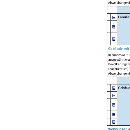
Abweichungen i
Famili
Gebäude mit
In bundesweit 1
ausgewählt wor
Bevölkerungszah
(nachrichtlich)"
Abweichungen i
Gebäud
Wohnungen i