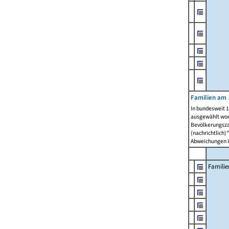
Familien am 
In bundesweit 1
ausgewählt wor
Bevölkerungszah
(nachrichtlich)"
Abweichungen i
Familie