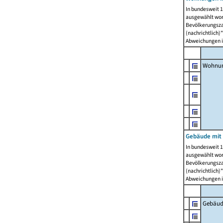
In bundesweit 1
ausgewählt wor
Bevölkerungszah
(nachrichtlich)"
Abweichungen i
Wohnun
Gebäude mit 
In bundesweit 1
ausgewählt wor
Bevölkerungszah
(nachrichtlich)"
Abweichungen i
Gebäud