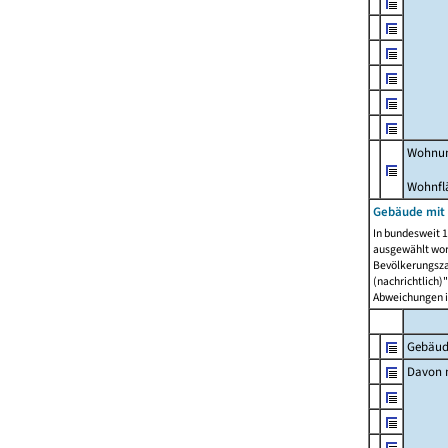
Wohnun
Wohnfl
Gebäude mit
In bundesweit 1
ausgewählt wor
Bevölkerungszah
(nachrichtlich)"
Abweichungen i
Gebäud
Davon m