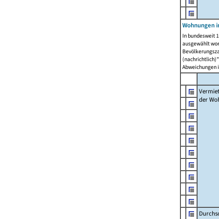
Wohnungen in
In bundesweit 1
ausgewählt wor
Bevölkerungszah
(nachrichtlich)"
Abweichungen i
Vermie
der Wo
Durchs