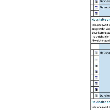
Bevölk
Davon m
Haushalte am
In bundesweit 1
ausgewählt wor
Bevölkerungszah
(nachrichtlich)"
Abweichungen i
Hausha
Durchsc
Haushalte am
In bundesweit 1