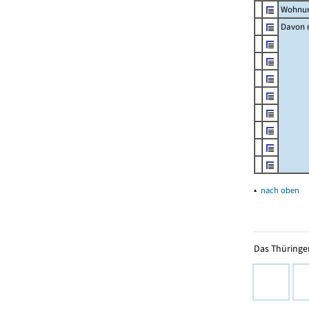
Wohnun
Davon m
▴
nach oben
Das Thüringer