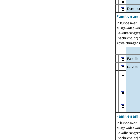
Durchsc
Familien am 
In bundesweit 1
ausgewählt wor
Bevölkerungszah
(nachrichtlich)"
Abweichungen i
Familie
davon
Familien am 
In bundesweit 1
ausgewählt wor
Bevölkerungszah
(nachrichtlich)"