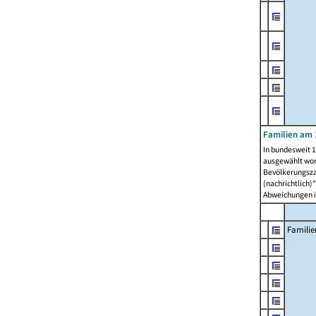
Familien am 
In bundesweit 1
ausgewählt wor
Bevölkerungszah
(nachrichtlich)"
Abweichungen i
Familie