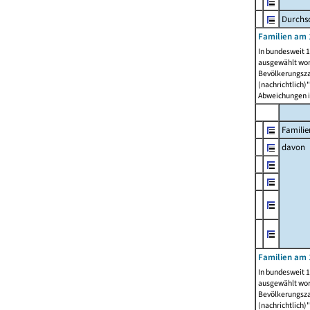
Durchsc
Familien am 
In bundesweit 1
ausgewählt wor
Bevölkerungszah
(nachrichtlich)"
Abweichungen i
Familie
davon
Familien am 
In bundesweit 1
ausgewählt wor
Bevölkerungszah
(nachrichtlich)"