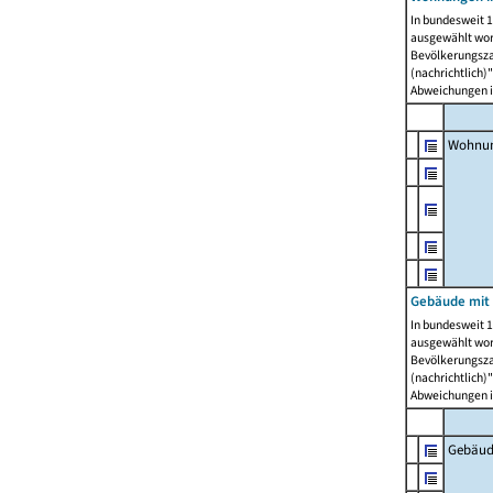
In bundesweit 1
ausgewählt wor
Bevölkerungszah
(nachrichtlich)"
Abweichungen i
Wohnun
Gebäude mit 
In bundesweit 1
ausgewählt wor
Bevölkerungszah
(nachrichtlich)"
Abweichungen i
Gebäud