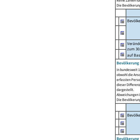
keine Zahlen f
Die Bevölkerung
Bevölk
Verände
zum 30.
auf Bas
Bevölkerung 
In bundesweit 1
obwohl die Ansc
erfassten Pers
dieser Differen
dargestellt.
Abweichungen i
Die Bevölkerung
Bevölk
Bevölkerung 