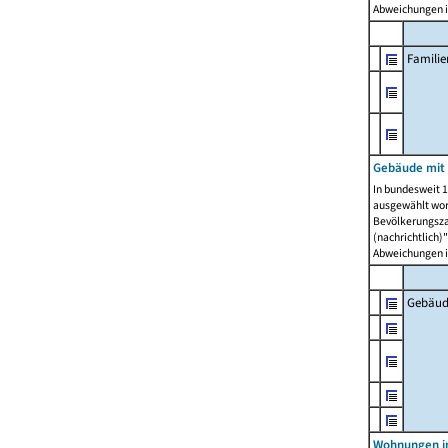
Abweichungen i
Famili
Gebäude mit
In bundesweit 1
ausgewählt wor
Bevölkerungszah
(nachrichtlich)"
Abweichungen i
Gebäud
Wohnungen i