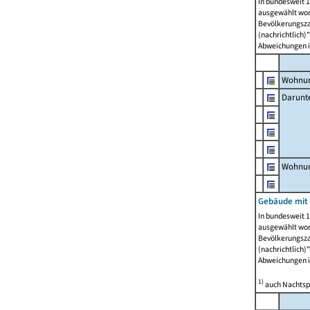
In bundesweit 1
ausgewählt wor
Bevölkerungszah
(nachrichtlich)"
Abweichungen i
Wohnun
Darunt
Wohnun
Gebäude mit
In bundesweit 1
ausgewählt wor
Bevölkerungszah
(nachrichtlich)"
Abweichungen i
1)
auch Nachtsp