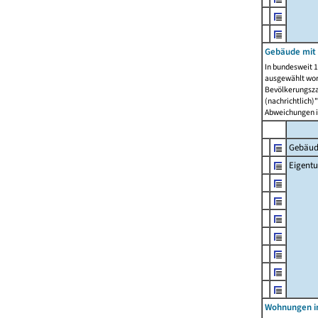
Gebäude mit
In bundesweit 1
ausgewählt wor
Bevölkerungszah
(nachrichtlich)"
Abweichungen i
Gebäud
Eigent
Wohnungen in