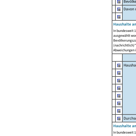
Bevölk
Davon m
Haushalte am
In bundesweit 1
ausgewählt wor
Bevölkerungszah
(nachrichtlich)"
Abweichungen i
Hausha
Durchsc
Haushalte am
In bundesweit 1