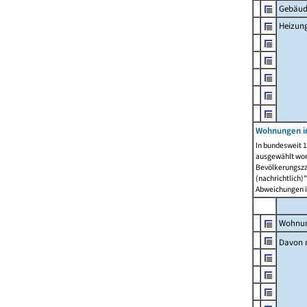
Gebäud
Heizun
Wohnungen i
In bundesweit 1
ausgewählt wor
Bevölkerungszah
(nachrichtlich)"
Abweichungen i
Wohnun
Davon 