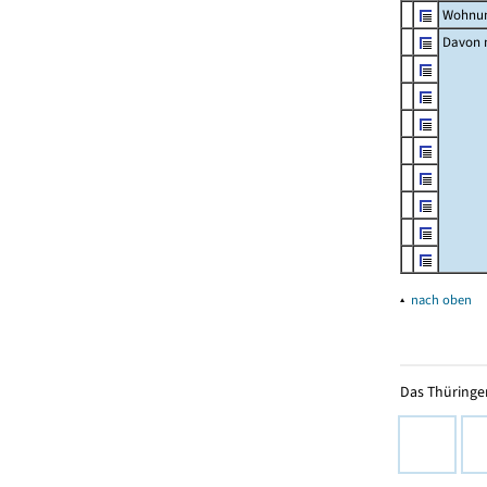
Wohnun
Davon m
▴
nach oben
Das Thüringer