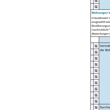
Wohnungen in
In bundesweit 1
ausgewählt wor
Bevölkerungszah
(nachrichtlich)"
Abweichungen i
Vermie
der Wo
Durchs