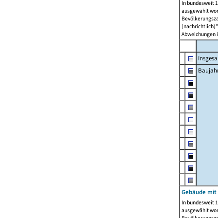
In bundesweit 1
ausgewählt wor
Bevölkerungszah
(nachrichtlich)"
Abweichungen i
Insges
Baujahr
Gebäude mit
In bundesweit 1
ausgewählt wor