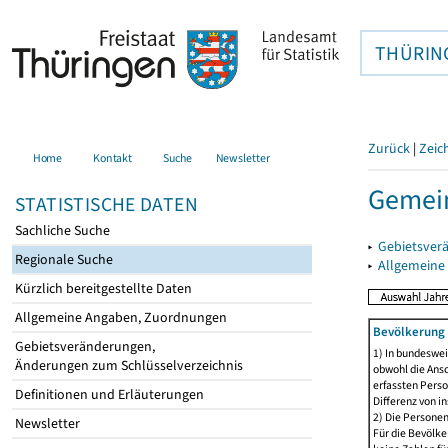
THÜRIN
Zurück
|
Zeic
Home
Kontakt
Suche
Newsletter
Gemei
STATISTISCHE DATEN
Sachliche Suche
▸
Gebietsver
Regionale Suche
▸
Allgemeine
Kürzlich bereitgestellte Daten
Allgemeine Angaben, Zuordnungen
Bevölkerung 
Gebietsveränderungen,
1) In bundeswei
Änderungen zum Schlüsselverzeichnis
obwohl die Ansc
erfassten Perso
Definitionen und Erläuterungen
Differenz von i
2) Die Persone
Newsletter
Für die Bevölke