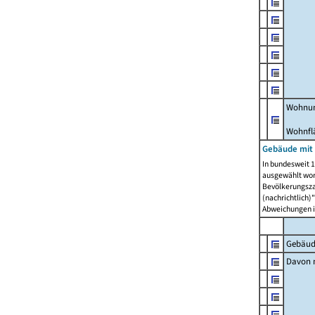
Wohnun
Wohnfl
Gebäude mit
In bundesweit 1
ausgewählt wor
Bevölkerungszah
(nachrichtlich)"
Abweichungen i
Gebäud
Davon m