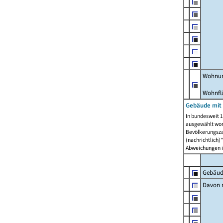
Wohnun
Wohnfl
Gebäude mit
In bundesweit 1
ausgewählt wor
Bevölkerungszah
(nachrichtlich)"
Abweichungen i
Gebäud
Davon m