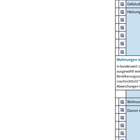
Gebäud
Heizun
Wohnungen i
In bundesweit 1
ausgewählt wor
Bevölkerungszah
(nachrichtlich)"
Abweichungen i
Wohnun
Davon 