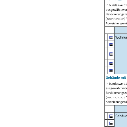
In bundesweit 1
ausgewählt wor
Bevölkerungszah
(nachrichtlich)"
Abweichungen i
Wohnun
Gebäude mit 
In bundesweit 1
ausgewählt wor
Bevölkerungszah
(nachrichtlich)"
Abweichungen i
Gebäud