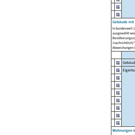
Gebäude mit
In bundesweit 1
ausgewählt wor
Bevölkerungszah
(nachrichtlich)"
Abweichungen i
Gebäud
Eigent
Wohnungen in