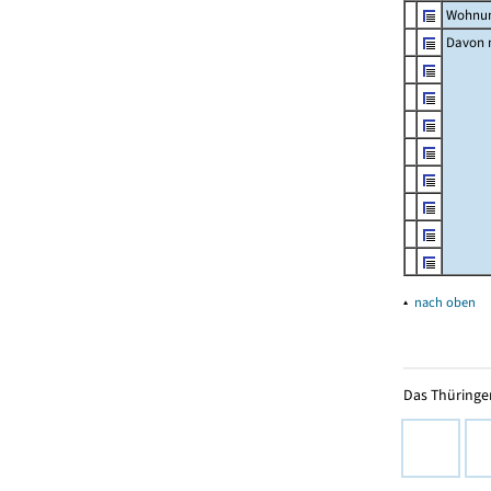
Wohnun
Davon m
▴
nach oben
Das Thüringer