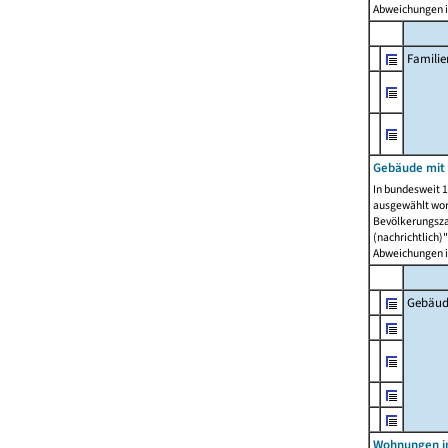
Abweichungen i
Famili
Gebäude mit
In bundesweit 1
ausgewählt wor
Bevölkerungszah
(nachrichtlich)"
Abweichungen i
Gebäud
Wohnungen i