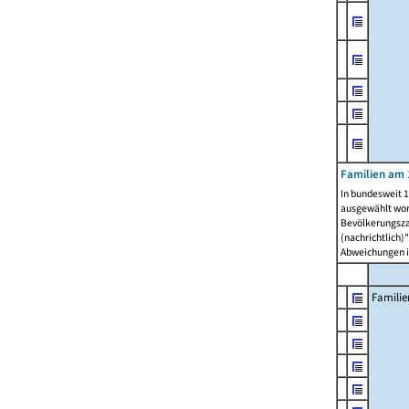
Familien am 
In bundesweit 1
ausgewählt wor
Bevölkerungszah
(nachrichtlich)"
Abweichungen i
Familie