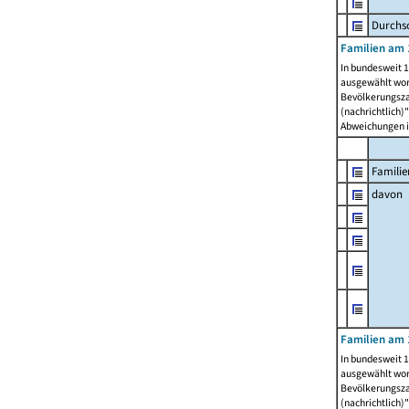
Durchsc
Familien am 
In bundesweit 1
ausgewählt wor
Bevölkerungszah
(nachrichtlich)"
Abweichungen i
Familie
davon
Familien am 
In bundesweit 1
ausgewählt wor
Bevölkerungszah
(nachrichtlich)"