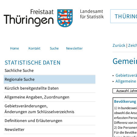
THÜRIN
Zurück
|
Zeic
Home
Kontakt
Suche
Newsletter
Gemein
STATISTISCHE DATEN
Sachliche Suche
▸
Gebietsver
Regionale Suche
▸
Allgemeine
Kürzlich bereitgestellte Daten
Allgemeine Angaben, Zuordnungen
Bevölkerung 
Gebietsveränderungen,
1) In bundeswei
Änderungen zum Schlüsselverzeichnis
obwohl die Ansc
erfassten Perso
Definitionen und Erläuterungen
Differenz von i
2) Die Persone
Newsletter
Für die Bevölke