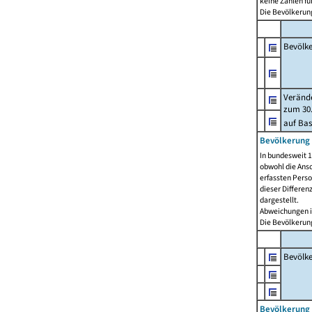
keine Zahlen f
Die Bevölkerung
Bevölk
Verände
zum 30.
auf Bas
Bevölkerung 
In bundesweit 1
obwohl die Ansc
erfassten Pers
dieser Differen
dargestellt.
Abweichungen i
Die Bevölkerung
Bevölk
Bevölkerung 