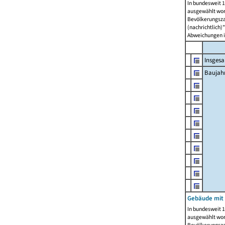
In bundesweit 1
ausgewählt wor
Bevölkerungszah
(nachrichtlich)"
Abweichungen i
Insges
Baujahr
Gebäude mit
In bundesweit 1
ausgewählt wor