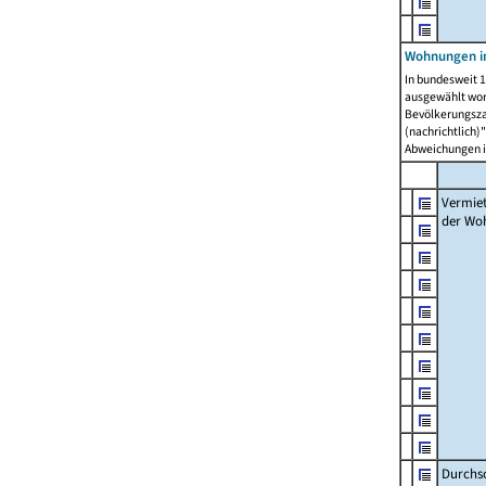
Wohnungen in
In bundesweit 1
ausgewählt wor
Bevölkerungszah
(nachrichtlich)"
Abweichungen i
Vermie
der Wo
Durchs