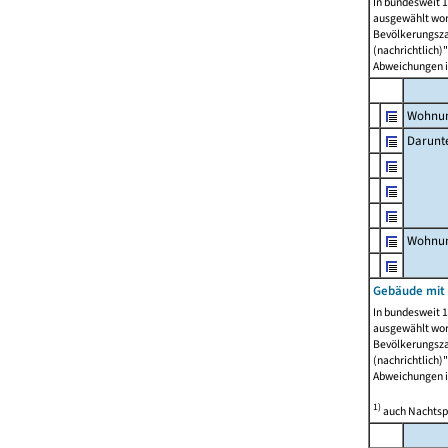
In bundesweit 1
ausgewählt wor
Bevölkerungszah
(nachrichtlich)"
Abweichungen i
Wohnun
Darunt
Wohnun
Gebäude mit
In bundesweit 1
ausgewählt wor
Bevölkerungszah
(nachrichtlich)"
Abweichungen i
1)
auch Nachtsp