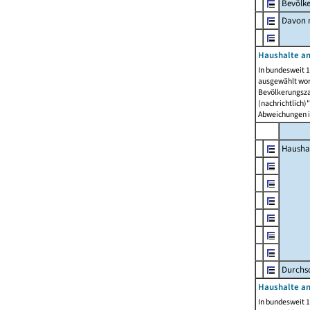
Bevölk
Davon m
Haushalte am
In bundesweit 1
ausgewählt wor
Bevölkerungszah
(nachrichtlich)"
Abweichungen i
Hausha
Durchsc
Haushalte am
In bundesweit 1