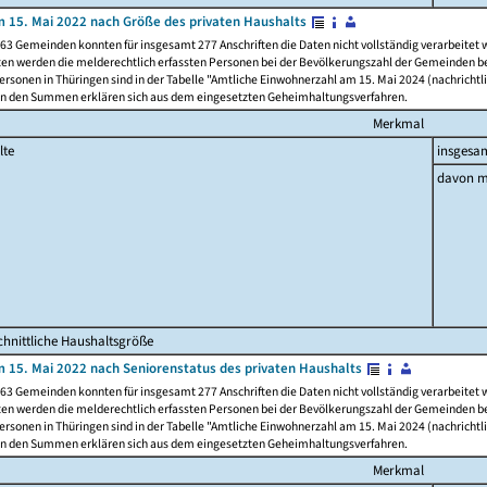
 15. Mai 2022 nach Größe des privaten Haushalts
63 Gemeinden konnten für insgesamt 277 Anschriften die Daten nicht vollständig verarbeitet
ten werden die melderechtlich erfassten Personen bei der Bevölkerungszahl der Gemeinden be
rsonen in Thüringen sind in der Tabelle "Amtliche Einwohnerzahl am 15. Mai 2024 (nachrichtli
n den Summen erklären sich aus dem eingesetzten Geheimhaltungsverfahren.
Merkmal
lte
insgesa
davon m
hnittliche Haushaltsgröße
 15. Mai 2022 nach Seniorenstatus des privaten Haushalts
63 Gemeinden konnten für insgesamt 277 Anschriften die Daten nicht vollständig verarbeitet
ten werden die melderechtlich erfassten Personen bei der Bevölkerungszahl der Gemeinden be
rsonen in Thüringen sind in der Tabelle "Amtliche Einwohnerzahl am 15. Mai 2024 (nachrichtli
n den Summen erklären sich aus dem eingesetzten Geheimhaltungsverfahren.
Merkmal