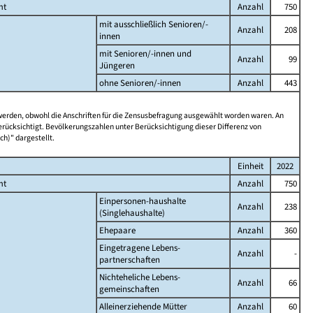
mt
Anzahl
750
mit ausschließlich Senioren/-
Anzahl
208
innen
mit Senioren/-innen und
Anzahl
99
Jüngeren
ohne Senioren/-innen
Anzahl
443
 werden, obwohl die Anschriften für die Zensusbefragung ausgewählt worden waren. An
rücksichtigt. Bevölkerungszahlen unter Berücksichtigung dieser Differenz von
ch)" dargestellt.
Einheit
2022
mt
Anzahl
750
Einpersonen-haushalte
Anzahl
238
(Singlehaushalte)
Ehepaare
Anzahl
360
Eingetragene Lebens-
Anzahl
-
partnerschaften
Nichteheliche Lebens-
Anzahl
66
gemeinschaften
Alleinerziehende Mütter
Anzahl
60