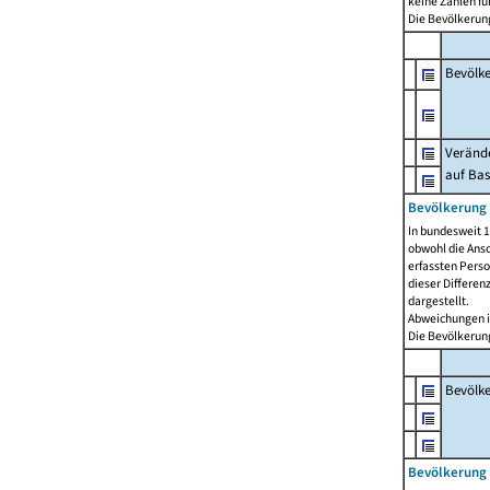
keine Zahlen f
Die Bevölkerung
Bevölk
Verände
auf Bas
Bevölkerung 
In bundesweit 1
obwohl die Ansc
erfassten Pers
dieser Differen
dargestellt.
Abweichungen i
Die Bevölkerung
Bevölk
Bevölkerung 