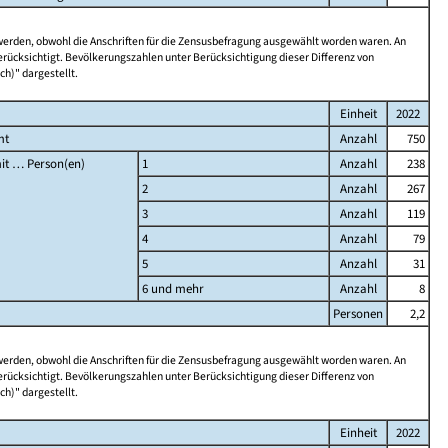
 werden, obwohl die Anschriften für die Zensusbefragung ausgewählt worden waren. An
rücksichtigt. Bevölkerungszahlen unter Berücksichtigung dieser Differenz von
ch)" dargestellt.
Einheit
2022
mt
Anzahl
750
it … Person(en)
1
Anzahl
238
2
Anzahl
267
3
Anzahl
119
4
Anzahl
79
5
Anzahl
31
6 und mehr
Anzahl
8
Personen
2,2
 werden, obwohl die Anschriften für die Zensusbefragung ausgewählt worden waren. An
rücksichtigt. Bevölkerungszahlen unter Berücksichtigung dieser Differenz von
ch)" dargestellt.
Einheit
2022