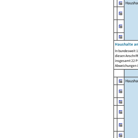
Hausha
Haushalte am
In bundesweit 1
diesen Anschrif
insgesamt 22 Pe
Abweichungen i
Hausha