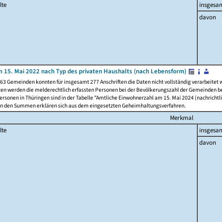
lte
insgesa
davon
 15. Mai 2022 nach Typ des privaten Haushalts (nach Lebensform)
63 Gemeinden konnten für insgesamt 277 Anschriften die Daten nicht vollständig verarbeitet
ten werden die melderechtlich erfassten Personen bei der Bevölkerungszahl der Gemeinden be
rsonen in Thüringen sind in der Tabelle "Amtliche Einwohnerzahl am 15. Mai 2024 (nachrichtli
n den Summen erklären sich aus dem eingesetzten Geheimhaltungsverfahren.
Merkmal
lte
insgesa
davon