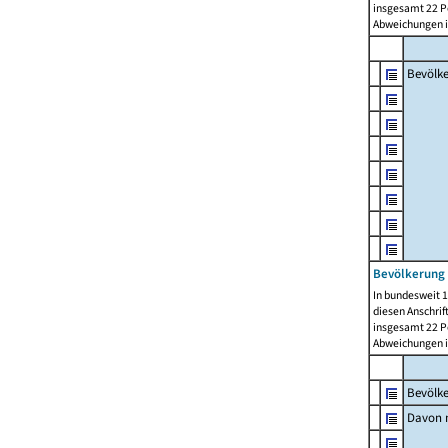
insgesamt 22 Pe
Abweichungen i
Bevölk
Bevölkerung 
In bundesweit 1
diesen Anschrif
insgesamt 22 Pe
Abweichungen i
Bevölk
Davon m