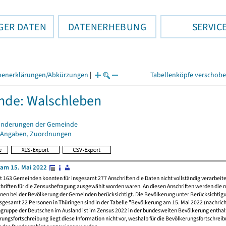
GER DATEN
DATENERHEBUNG
SERVIC
henerklärungen/Abkürzungen
|
Tabellenköpfe verschob
nde: Walschleben
änderungen der Gemeinde
 Angaben, Zuordnungen
am 15. Mai 2022
t 163 Gemeinden konnten für insgesamt 277 Anschriften die Daten nicht vollständig verarbeit
hriften für die Zensusbefragung ausgewählt worden waren. An diesen Anschriften werden die 
nen bei der Bevölkerung der Gemeinden berücksichtigt. Die Bevölkerung unter Berücksichtig
nsgesamt 22 Personen in Thüringen sind in der Tabelle "Bevölkerung am 15. Mai 2022 (nachricht
ngruppe der Deutschen im Ausland ist im Zensus 2022 in der bundesweiten Bevölkerung enthal
rungsfortschreibung liegt diese Information nicht vor, weshalb für die Bevölkerungsfortschrei