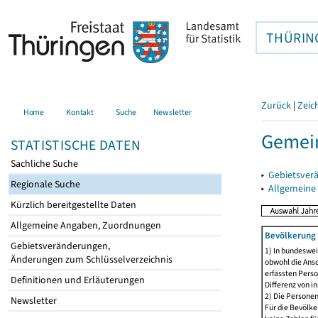
THÜRIN
Zurück
|
Zeic
Home
Kontakt
Suche
Newsletter
Gemei
STATISTISCHE DATEN
Sachliche Suche
▸
Gebietsver
Regionale Suche
▸
Allgemeine
Kürzlich bereitgestellte Daten
Allgemeine Angaben, Zuordnungen
Bevölkerung 
Gebietsveränderungen,
1) In bundeswei
Änderungen zum Schlüsselverzeichnis
obwohl die Ansc
erfassten Perso
Definitionen und Erläuterungen
Differenz von i
2) Die Persone
Newsletter
Für die Bevölke