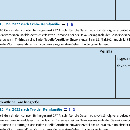
15. Mai 2022 nach Größe Kernfamilie
63 Gemeinden konnten für insgesamt 277 Anschriften die Daten nicht vollständig verarbeitet
ten werden die melderechtlich erfassten Personen bei der Bevölkerungszahl der Gemeinden be
rsonen in Thüringen sind in der Tabelle "Amtliche Einwohnerzahl am 15. Mai 2024 (nachrichtli
n den Summen erklären sich aus dem eingesetzten Geheimhaltungsverfahren.
Merkmal
n
insgesa
davon m
hnittliche Familiengröße
15. Mai 2022 nach Typ der Kernfamilie
63 Gemeinden konnten für insgesamt 277 Anschriften die Daten nicht vollständig verarbeitet
ten werden die melderechtlich erfassten Personen bei der Bevölkerungszahl der Gemeinden be
rsonen in Thüringen sind in der Tabelle "Amtliche Einwohnerzahl am 15. Mai 2024 (nachrichtli
n den Summen erklären sich aus dem eingesetzten Geheimhaltungsverfahren.