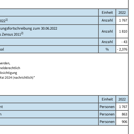
Einheit
2022
1)
Anzahl
1 767
2022
rungsfortschreibung zum 30.06.2022
Anzahl
1 810
2)
s Zensus 2011
Anzahl
- 43
ual
%
- 2,376
werden,
melderechtlich
cksichtigung
Mai 2024 (nachrichtlich)"
Einheit
2022
mt
Personen
1 767
h
Personen
863
Personen
906