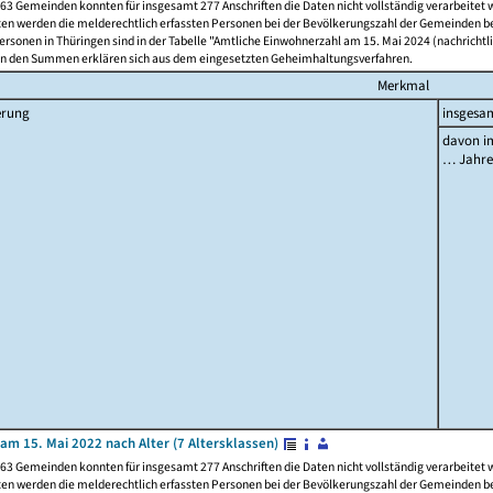
63 Gemeinden konnten für insgesamt 277 Anschriften die Daten nicht vollständig verarbeitet
ten werden die melderechtlich erfassten Personen bei der Bevölkerungszahl der Gemeinden be
rsonen in Thüringen sind in der Tabelle "Amtliche Einwohnerzahl am 15. Mai 2024 (nachrichtli
n den Summen erklären sich aus dem eingesetzten Geheimhaltungsverfahren.
Merkmal
erung
insgesa
davon im
… Jahr
am 15. Mai 2022 nach Alter (7 Altersklassen)
63 Gemeinden konnten für insgesamt 277 Anschriften die Daten nicht vollständig verarbeitet
ten werden die melderechtlich erfassten Personen bei der Bevölkerungszahl der Gemeinden be