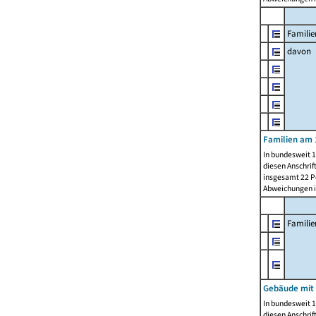
Familie
davon
Familien am 
In bundesweit 1
diesen Anschrif
insgesamt 22 Pe
Abweichungen i
Famili
Gebäude mit
In bundesweit 1
diesen Anschrif