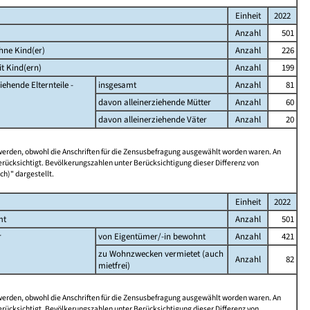
Einheit
2022
Anzahl
501
hne Kind(er)
Anzahl
226
t Kind(ern)
Anzahl
199
iehende Elternteile -
insgesamt
Anzahl
81
davon alleinerziehende Mütter
Anzahl
60
davon alleinerziehende Väter
Anzahl
20
 werden, obwohl die Anschriften für die Zensusbefragung ausgewählt worden waren. An
rücksichtigt. Bevölkerungszahlen unter Berücksichtigung dieser Differenz von
ch)" dargestellt.
Einheit
2022
mt
Anzahl
501
r
von Eigentümer/-in bewohnt
Anzahl
421
zu Wohnzwecken vermietet (auch
Anzahl
82
mietfrei)
 werden, obwohl die Anschriften für die Zensusbefragung ausgewählt worden waren. An
rücksichtigt. Bevölkerungszahlen unter Berücksichtigung dieser Differenz von