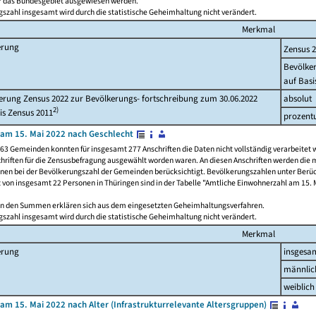
ür das Bundesgebiet ausgewiesen werden.
szahl insgesamt wird durch die statistische Geheimhaltung nicht verändert.
Merkmal
erung
Zensus 
Bevölke
auf Basi
rung Zensus 2022 zur Bevölkerungs- fortschreibung zum 30.06.2022
absolut
2)
is Zensus 2011
prozent
am 15. Mai 2022 nach Geschlecht
63 Gemeinden konnten für insgesamt 277 Anschriften die Daten nicht vollständig verarbeitet 
hriften für die Zensusbefragung ausgewählt worden waren. An diesen Anschriften werden die 
onen bei der Bevölkerungszahl der Gemeinden berücksichtigt. Bevölkerungszahlen unter Berü
z von insgesamt 22 Personen in Thüringen sind in der Tabelle "Amtliche Einwohnerzahl am 15. 
n den Summen erklären sich aus dem eingesetzten Geheimhaltungsverfahren.
szahl insgesamt wird durch die statistische Geheimhaltung nicht verändert.
Merkmal
erung
insgesa
männlic
weiblich
am 15. Mai 2022 nach Alter (Infrastrukturrelevante Altersgruppen)