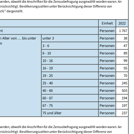
 werden, obwohl die Anschriften für die Zensusbefragung ausgewählt worden waren. An
rücksichtigt. Bevölkerungszahlen unter Berücksichtigung dieser Differenz von
ch)" dargestellt.
Einheit
2022
mt
Personen
1 767
 Alter von … bis unter
unter 3
Personen
38
en
3 - 6
Personen
47
6 - 10
Personen
89
10 - 16
Personen
99
16 - 19
Personen
55
19 - 25
Personen
70
25 - 40
Personen
245
40 - 60
Personen
503
60 - 67
Personen
194
67 - 75
Personen
197
75 und älter
Personen
237
 werden, obwohl die Anschriften für die Zensusbefragung ausgewählt worden waren. An
rücksichtigt. Bevölkerungszahlen unter Berücksichtigung dieser Differenz von