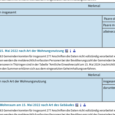
Merkmal
n insgesamt
Paare o
Paare mi
alleinerz
15. Mai 2022 nach Art der Wohnungsnutzung
63 Gemeinden konnten für insgesamt 277 Anschriften die Daten nicht vollständig verarbeitet
ten werden die melderechtlich erfassten Personen bei der Bevölkerungszahl der Gemeinden be
rsonen in Thüringen sind in der Tabelle "Amtliche Einwohnerzahl am 15. Mai 2024 (nachrichtli
n den Summen erklären sich aus dem eingesetzten Geheimhaltungsverfahren.
Merkmal
en nach Art der Wohnungsnutzung
insgesa
darunte
 Wohnraum am 15. Mai 2022 nach Art des Gebäudes
63 Gemeinden konnten für insgesamt 277 Anschriften die Daten nicht vollständig verarbeitet
ten werden die melderechtlich erfassten Personen bei der Bevölkerungszahl der Gemeinden be