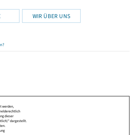
E
WIR ÜBER UNS
en?
et werden,
melderechtlich
ung dieser
lich)" dargestellt.
ten.
bung