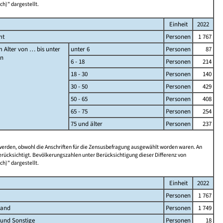
ch)" dargestellt.
Einheit
2022
mt
Personen
1 767
 Alter von … bis unter
unter 6
Personen
87
en
6 - 18
Personen
214
18 - 30
Personen
140
30 - 50
Personen
429
50 - 65
Personen
408
65 - 75
Personen
254
75 und älter
Personen
237
 werden, obwohl die Anschriften für die Zensusbefragung ausgewählt worden waren. An
rücksichtigt. Bevölkerungszahlen unter Berücksichtigung dieser Differenz von
ch)" dargestellt.
Einheit
2022
Personen
1 767
land
Personen
1 749
 und Sonstige
Personen
18