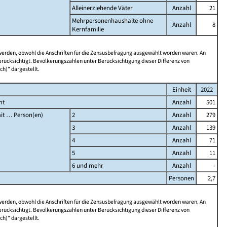
Alleinerziehende Väter
Anzahl
21
Mehrpersonenhaushalte ohne
Anzahl
8
Kernfamilie
 werden, obwohl die Anschriften für die Zensusbefragung ausgewählt worden waren. An
rücksichtigt. Bevölkerungszahlen unter Berücksichtigung dieser Differenz von
ch)" dargestellt.
Einheit
2022
mt
Anzahl
501
it … Person(en)
2
Anzahl
279
3
Anzahl
139
4
Anzahl
71
5
Anzahl
11
6 und mehr
Anzahl
-
Personen
2,7
 werden, obwohl die Anschriften für die Zensusbefragung ausgewählt worden waren. An
rücksichtigt. Bevölkerungszahlen unter Berücksichtigung dieser Differenz von
ch)" dargestellt.