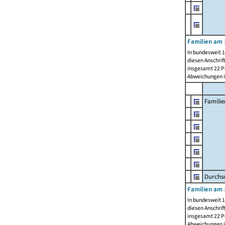
Familien am 
In bundesweit 1
diesen Anschrif
insgesamt 22 Pe
Abweichungen i
Familie
Durchsc
Familien am 
In bundesweit 1
diesen Anschrif
insgesamt 22 Pe
Abweichungen i