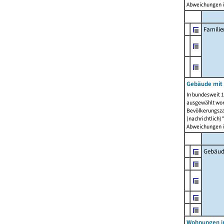
Abweichungen i
Famili
Gebäude mit
In bundesweit 1
ausgewählt wor
Bevölkerungszah
(nachrichtlich)"
Abweichungen i
Gebäud
Wohnungen i