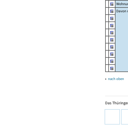
Wohnun
Davon m
▴
nach oben
Das Thüringer