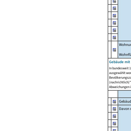
Wohnun
Wohnfl
Gebäude mit
In bundesweit 1
ausgewählt wor
Bevölkerungszah
(nachrichtlich)"
Abweichungen i
Gebäud
Davon m