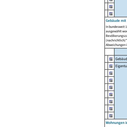
Gebäude mit
In bundesweit 1
ausgewählt wor
Bevölkerungszah
(nachrichtlich)"
Abweichungen i
Gebäud
Eigent
Wohnungen in