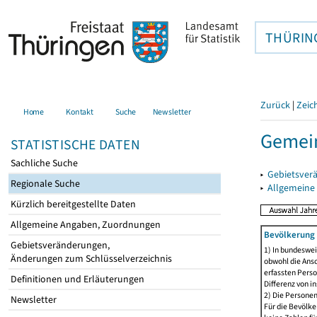
THÜRIN
Zurück
|
Zeic
Home
Kontakt
Suche
Newsletter
Gemein
STATISTISCHE DATEN
Sachliche Suche
▸
Gebietsver
Regionale Suche
▸
Allgemeine
Kürzlich bereitgestellte Daten
Allgemeine Angaben, Zuordnungen
Bevölkerung 
Gebietsveränderungen,
1) In bundeswei
Änderungen zum Schlüsselverzeichnis
obwohl die Ansc
erfassten Perso
Definitionen und Erläuterungen
Differenz von i
2) Die Persone
Newsletter
Für die Bevölke