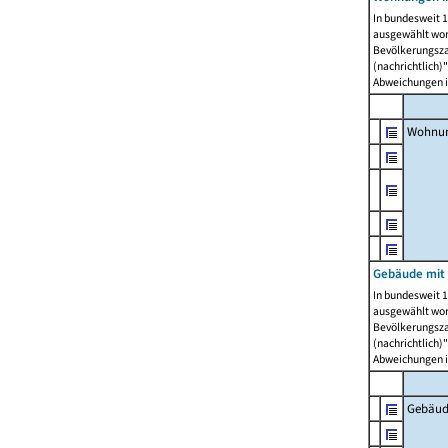
In bundesweit 1
ausgewählt wor
Bevölkerungszah
(nachrichtlich)"
Abweichungen i
Wohnun
Gebäude mit 
In bundesweit 1
ausgewählt wor
Bevölkerungszah
(nachrichtlich)"
Abweichungen i
Gebäud