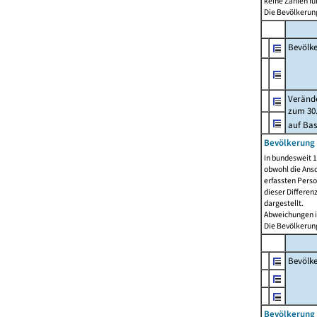
keine Zahlen f
Die Bevölkerung
Bevölk
Verände
zum 30.
auf Bas
Bevölkerung 
In bundesweit 1
obwohl die Ansc
erfassten Pers
dieser Differen
dargestellt.
Abweichungen i
Die Bevölkerung
Bevölk
Bevölkerung 