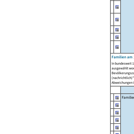
Familien am 
In bundesweit 1
ausgewählt wor
Bevölkerungszah
(nachrichtlich)"
Abweichungen i
Familie