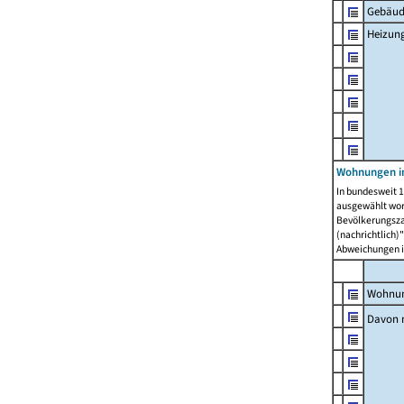
Gebäud
Heizun
Wohnungen i
In bundesweit 1
ausgewählt wor
Bevölkerungszah
(nachrichtlich)"
Abweichungen i
Wohnun
Davon 