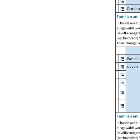
Durchsc
Familien am 
In bundesweit 1
ausgewählt wor
Bevölkerungszah
(nachrichtlich)"
Abweichungen i
Familie
davon
Familien am 
In bundesweit 1
ausgewählt wor
Bevölkerungszah
(nachrichtlich)"