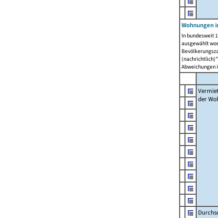
Wohnungen in
In bundesweit 1
ausgewählt wor
Bevölkerungszah
(nachrichtlich)"
Abweichungen i
Vermie
der Wo
Durchs