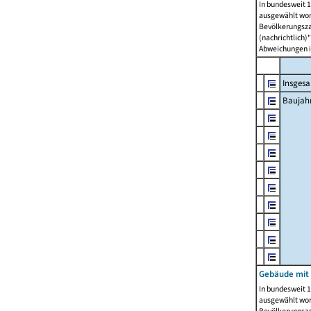
In bundesweit 1
ausgewählt wor
Bevölkerungszah
(nachrichtlich)"
Abweichungen i
Insges
Baujahr
Gebäude mit
In bundesweit 1
ausgewählt wor