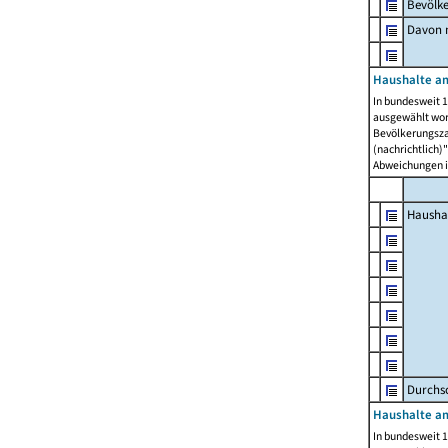
Bevölk
Davon m
Haushalte am
In bundesweit 1
ausgewählt wor
Bevölkerungszah
(nachrichtlich)"
Abweichungen i
Hausha
Durchsc
Haushalte am
In bundesweit 1