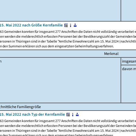
15. Mai 2022 nach Größe Kernfamilie
63 Gemeinden konnten für insgesamt 277 Anschriften die Daten nicht vollständig verarbeitet
ten werden die melderechtlich erfassten Personen bei der Bevölkerungszahl der Gemeinden be
rsonen in Thüringen sind in der Tabelle "Amtliche Einwohnerzahl am 15. Mai 2024 (nachrichtli
n den Summen erklären sich aus dem eingesetzten Geheimhaltungsverfahren.
Merkmal
n
insgesa
davon m
hnittliche Familiengröße
15. Mai 2022 nach Typ der Kernfamilie
63 Gemeinden konnten für insgesamt 277 Anschriften die Daten nicht vollständig verarbeitet
ten werden die melderechtlich erfassten Personen bei der Bevölkerungszahl der Gemeinden be
rsonen in Thüringen sind in der Tabelle "Amtliche Einwohnerzahl am 15. Mai 2024 (nachrichtli
n den Summen erklären sich aus dem eingesetzten Geheimhaltungsverfahren.