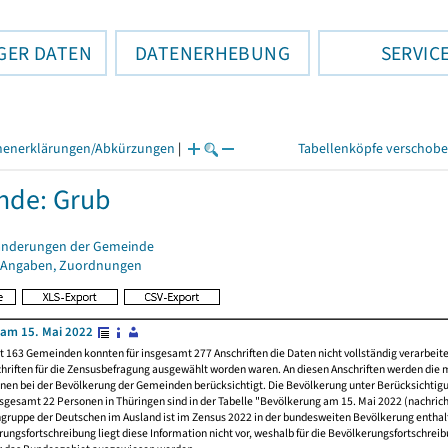
GER DATEN
DATENERHEBUNG
SERVIC
henerklärungen/Abkürzungen
|
Tabellenköpfe verschob
nde: Grub
änderungen der Gemeinde
 Angaben, Zuordnungen
am 15. Mai 2022
t 163 Gemeinden konnten für insgesamt 277 Anschriften die Daten nicht vollständig verarbeit
hriften für die Zensusbefragung ausgewählt worden waren. An diesen Anschriften werden die 
nen bei der Bevölkerung der Gemeinden berücksichtigt. Die Bevölkerung unter Berücksichtig
nsgesamt 22 Personen in Thüringen sind in der Tabelle "Bevölkerung am 15. Mai 2022 (nachricht
ngruppe der Deutschen im Ausland ist im Zensus 2022 in der bundesweiten Bevölkerung enthal
rungsfortschreibung liegt diese Information nicht vor, weshalb für die Bevölkerungsfortschrei