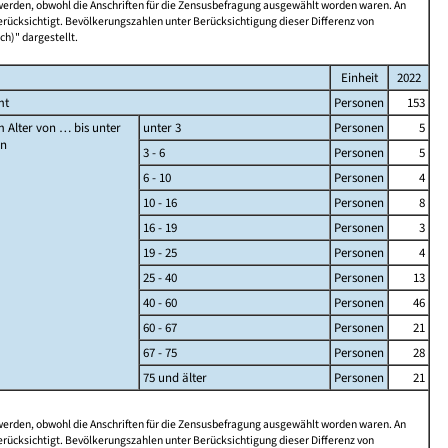
 werden, obwohl die Anschriften für die Zensusbefragung ausgewählt worden waren. An
rücksichtigt. Bevölkerungszahlen unter Berücksichtigung dieser Differenz von
ch)" dargestellt.
Einheit
2022
mt
Personen
153
 Alter von … bis unter
unter 3
Personen
5
en
3 - 6
Personen
5
6 - 10
Personen
4
10 - 16
Personen
8
16 - 19
Personen
3
19 - 25
Personen
4
25 - 40
Personen
13
40 - 60
Personen
46
60 - 67
Personen
21
67 - 75
Personen
28
75 und älter
Personen
21
 werden, obwohl die Anschriften für die Zensusbefragung ausgewählt worden waren. An
rücksichtigt. Bevölkerungszahlen unter Berücksichtigung dieser Differenz von