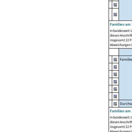
Familien am 
In bundesweit 1
diesen Anschrif
insgesamt 22 Pe
Abweichungen i
Familie
Durchsc
Familien am 
In bundesweit 1
diesen Anschrif
insgesamt 22 Pe
Abweichungen i