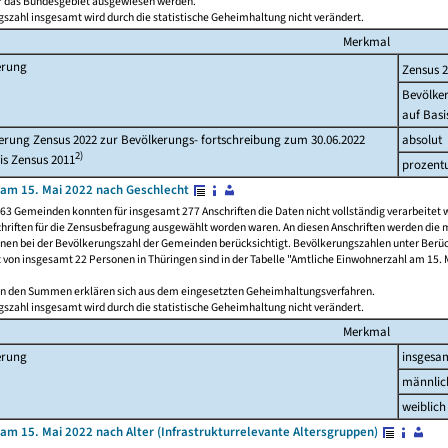
ür das Bundesgebiet ausgewiesen werden.
szahl insgesamt wird durch die statistische Geheimhaltung nicht verändert.
Merkmal
erung
Zensus 
Bevölke
auf Basi
rung Zensus 2022 zur Bevölkerungs- fortschreibung zum 30.06.2022
absolut
2)
is Zensus 2011
prozent
am 15. Mai 2022 nach Geschlecht
63 Gemeinden konnten für insgesamt 277 Anschriften die Daten nicht vollständig verarbeitet 
hriften für die Zensusbefragung ausgewählt worden waren. An diesen Anschriften werden die 
onen bei der Bevölkerungszahl der Gemeinden berücksichtigt. Bevölkerungszahlen unter Berü
z von insgesamt 22 Personen in Thüringen sind in der Tabelle "Amtliche Einwohnerzahl am 15. 
n den Summen erklären sich aus dem eingesetzten Geheimhaltungsverfahren.
szahl insgesamt wird durch die statistische Geheimhaltung nicht verändert.
Merkmal
erung
insgesa
männlic
weiblich
am 15. Mai 2022 nach Alter (Infrastrukturrelevante Altersgruppen)