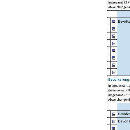
insgesamt 22 Pe
Abweichungen i
Bevölk
Bevölkerung 
In bundesweit 1
diesen Anschrif
insgesamt 22 Pe
Abweichungen i
Bevölk
Davon m