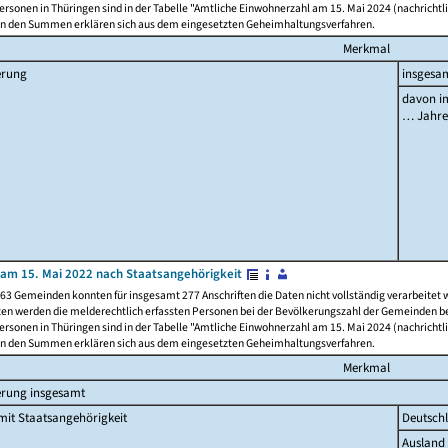
rsonen in Thüringen sind in der Tabelle "Amtliche Einwohnerzahl am 15. Mai 2024 (nachrichtli
n den Summen erklären sich aus dem eingesetzten Geheimhaltungsverfahren.
Merkmal
erung
insgesa
davon im
… Jahr
am 15. Mai 2022 nach Staatsangehörigkeit
63 Gemeinden konnten für insgesamt 277 Anschriften die Daten nicht vollständig verarbeitet
ten werden die melderechtlich erfassten Personen bei der Bevölkerungszahl der Gemeinden be
rsonen in Thüringen sind in der Tabelle "Amtliche Einwohnerzahl am 15. Mai 2024 (nachrichtli
n den Summen erklären sich aus dem eingesetzten Geheimhaltungsverfahren.
Merkmal
erung insgesamt
it Staatsangehörigkeit
Deutsch
Ausland