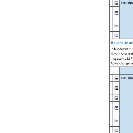
Hausha
Haushalte am
In bundesweit 1
diesen Anschrif
insgesamt 22 Pe
Abweichungen i
Hausha