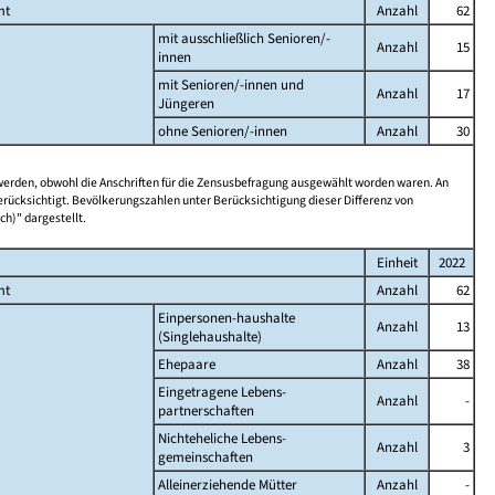
mt
Anzahl
62
mit ausschließlich Senioren/-
Anzahl
15
innen
mit Senioren/-innen und
Anzahl
17
Jüngeren
ohne Senioren/-innen
Anzahl
30
 werden, obwohl die Anschriften für die Zensusbefragung ausgewählt worden waren. An
rücksichtigt. Bevölkerungszahlen unter Berücksichtigung dieser Differenz von
ch)" dargestellt.
Einheit
2022
mt
Anzahl
62
Einpersonen-haushalte
Anzahl
13
(Singlehaushalte)
Ehepaare
Anzahl
38
Eingetragene Lebens-
Anzahl
-
partnerschaften
Nichteheliche Lebens-
Anzahl
3
gemeinschaften
Alleinerziehende Mütter
Anzahl
-