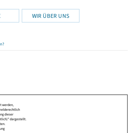
E
WIR ÜBER UNS
en?
et werden,
melderechtlich
ung dieser
lich)" dargestellt.
ten.
bung