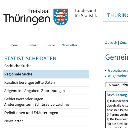
THÜRIN
Zurück
|
Zeic
Home
Kontakt
Suche
Newsletter
Gemei
STATISTISCHE DATEN
Sachliche Suche
▸
Gebietsver
Regionale Suche
▸
Allgemeine
Kürzlich bereitgestellte Daten
Allgemeine Angaben, Zuordnungen
Bevölkerung 
Gebietsveränderungen,
1) In bundeswei
Änderungen zum Schlüsselverzeichnis
obwohl die Ansc
erfassten Perso
Definitionen und Erläuterungen
Differenz von i
2) Die Persone
Newsletter
Für die Bevölke