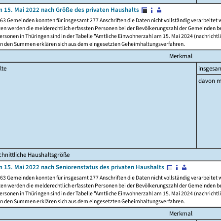
 15. Mai 2022 nach Größe des privaten Haushalts
63 Gemeinden konnten für insgesamt 277 Anschriften die Daten nicht vollständig verarbeitet
ten werden die melderechtlich erfassten Personen bei der Bevölkerungszahl der Gemeinden be
rsonen in Thüringen sind in der Tabelle "Amtliche Einwohnerzahl am 15. Mai 2024 (nachrichtli
n den Summen erklären sich aus dem eingesetzten Geheimhaltungsverfahren.
Merkmal
lte
insgesa
davon m
hnittliche Haushaltsgröße
 15. Mai 2022 nach Seniorenstatus des privaten Haushalts
63 Gemeinden konnten für insgesamt 277 Anschriften die Daten nicht vollständig verarbeitet
ten werden die melderechtlich erfassten Personen bei der Bevölkerungszahl der Gemeinden be
rsonen in Thüringen sind in der Tabelle "Amtliche Einwohnerzahl am 15. Mai 2024 (nachrichtli
n den Summen erklären sich aus dem eingesetzten Geheimhaltungsverfahren.
Merkmal