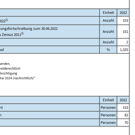
Einheit
2022
1)
Anzahl
153
2022
rungsfortschreibung zum 30.06.2022
Anzahl
151
2)
s Zensus 2011
Anzahl
2
ual
%
1,325
werden,
melderechtlich
cksichtigung
Mai 2024 (nachrichtlich)"
Einheit
2022
mt
Personen
153
h
Personen
82
Personen
70