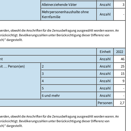
Alleinerziehende Väter
Anzahl
3
Mehrpersonenhaushalte ohne
Anzahl
-
Kernfamilie
 werden, obwohl die Anschriften für die Zensusbefragung ausgewählt worden waren. An
rücksichtigt. Bevölkerungszahlen unter Berücksichtigung dieser Differenz von
ch)" dargestellt.
Einheit
2022
mt
Anzahl
46
it … Person(en)
2
Anzahl
25
3
Anzahl
15
4
Anzahl
9
5
Anzahl
-
6 und mehr
Anzahl
-
Personen
2,7
 werden, obwohl die Anschriften für die Zensusbefragung ausgewählt worden waren. An
rücksichtigt. Bevölkerungszahlen unter Berücksichtigung dieser Differenz von
ch)" dargestellt.