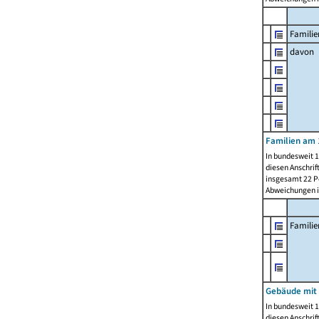
Familie
davon
Familien am 
In bundesweit 1
diesen Anschrif
insgesamt 22 Pe
Abweichungen i
Famili
Gebäude mit
In bundesweit 1
diesen Anschrif