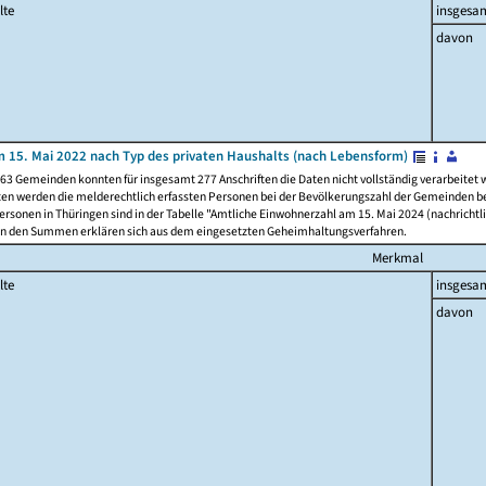
lte
insgesa
davon
 15. Mai 2022 nach Typ des privaten Haushalts (nach Lebensform)
63 Gemeinden konnten für insgesamt 277 Anschriften die Daten nicht vollständig verarbeitet
ten werden die melderechtlich erfassten Personen bei der Bevölkerungszahl der Gemeinden be
rsonen in Thüringen sind in der Tabelle "Amtliche Einwohnerzahl am 15. Mai 2024 (nachrichtli
n den Summen erklären sich aus dem eingesetzten Geheimhaltungsverfahren.
Merkmal
lte
insgesa
davon