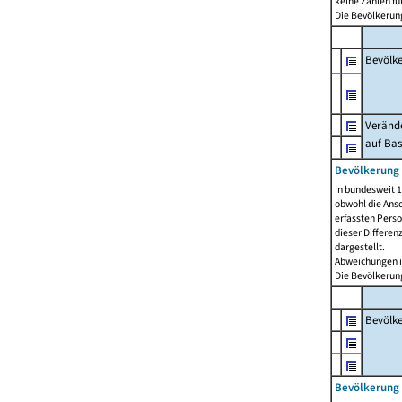
keine Zahlen f
Die Bevölkerung
Bevölk
Verände
auf Bas
Bevölkerung 
In bundesweit 1
obwohl die Ansc
erfassten Pers
dieser Differen
dargestellt.
Abweichungen i
Die Bevölkerung
Bevölk
Bevölkerung 