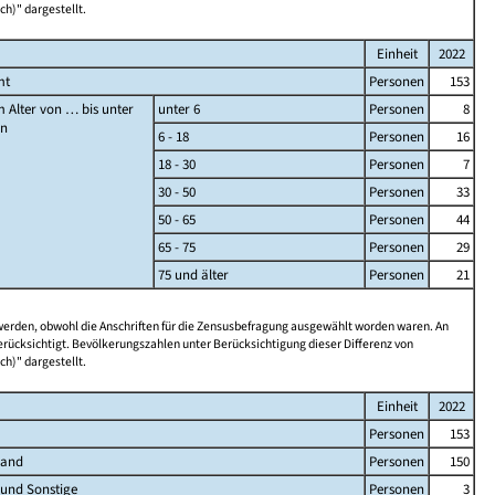
ch)" dargestellt.
Einheit
2022
mt
Personen
153
 Alter von … bis unter
unter 6
Personen
8
en
6 - 18
Personen
16
18 - 30
Personen
7
30 - 50
Personen
33
50 - 65
Personen
44
65 - 75
Personen
29
75 und älter
Personen
21
 werden, obwohl die Anschriften für die Zensusbefragung ausgewählt worden waren. An
rücksichtigt. Bevölkerungszahlen unter Berücksichtigung dieser Differenz von
ch)" dargestellt.
Einheit
2022
Personen
153
land
Personen
150
 und Sonstige
Personen
3