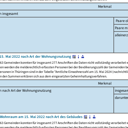
Merkmal
n insgesamt
Paare o
Paare mi
alleinerz
15. Mai 2022 nach Art der Wohnungsnutzung
63 Gemeinden konnten für insgesamt 277 Anschriften die Daten nicht vollständig verarbeitet
ten werden die melderechtlich erfassten Personen bei der Bevölkerungszahl der Gemeinden be
rsonen in Thüringen sind in der Tabelle "Amtliche Einwohnerzahl am 15. Mai 2024 (nachrichtli
n den Summen erklären sich aus dem eingesetzten Geheimhaltungsverfahren.
Merkmal
en nach Art der Wohnungsnutzung
insgesa
darunte
 Wohnraum am 15. Mai 2022 nach Art des Gebäudes
63 Gemeinden konnten für insgesamt 277 Anschriften die Daten nicht vollständig verarbeitet
ten werden die melderechtlich erfassten Personen bei der Bevölkerungszahl der Gemeinden be