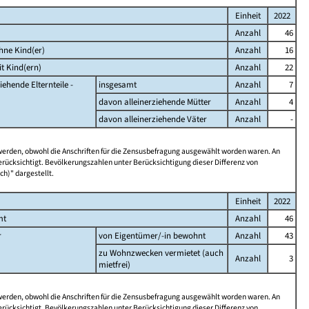
Einheit
2022
Anzahl
46
hne Kind(er)
Anzahl
16
t Kind(ern)
Anzahl
22
iehende Elternteile -
insgesamt
Anzahl
7
davon alleinerziehende Mütter
Anzahl
4
davon alleinerziehende Väter
Anzahl
-
 werden, obwohl die Anschriften für die Zensusbefragung ausgewählt worden waren. An
rücksichtigt. Bevölkerungszahlen unter Berücksichtigung dieser Differenz von
ch)" dargestellt.
Einheit
2022
mt
Anzahl
46
r
von Eigentümer/-in bewohnt
Anzahl
43
zu Wohnzwecken vermietet (auch
Anzahl
3
mietfrei)
 werden, obwohl die Anschriften für die Zensusbefragung ausgewählt worden waren. An
rücksichtigt. Bevölkerungszahlen unter Berücksichtigung dieser Differenz von