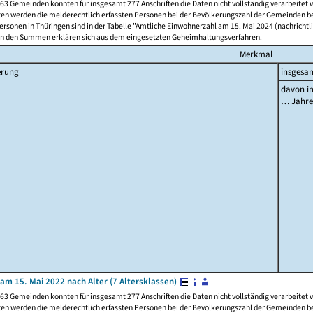
63 Gemeinden konnten für insgesamt 277 Anschriften die Daten nicht vollständig verarbeitet
ten werden die melderechtlich erfassten Personen bei der Bevölkerungszahl der Gemeinden be
rsonen in Thüringen sind in der Tabelle "Amtliche Einwohnerzahl am 15. Mai 2024 (nachrichtli
n den Summen erklären sich aus dem eingesetzten Geheimhaltungsverfahren.
Merkmal
erung
insgesa
davon im
… Jahr
am 15. Mai 2022 nach Alter (7 Altersklassen)
63 Gemeinden konnten für insgesamt 277 Anschriften die Daten nicht vollständig verarbeitet
ten werden die melderechtlich erfassten Personen bei der Bevölkerungszahl der Gemeinden be