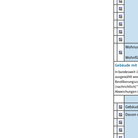
Wohnun
Wohnfl
Gebäude mit
In bundesweit 1
ausgewählt wor
Bevölkerungszah
(nachrichtlich)"
Abweichungen i
Gebäud
Davon m