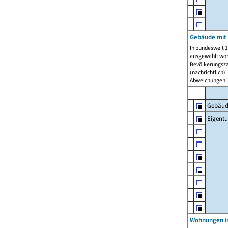
Gebäude mit
In bundesweit 1
ausgewählt wor
Bevölkerungszah
(nachrichtlich)"
Abweichungen i
Gebäud
Eigent
Wohnungen in