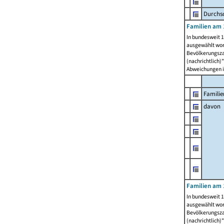
Durchsc
Familien am 
In bundesweit 1
ausgewählt wor
Bevölkerungszah
(nachrichtlich)"
Abweichungen i
Familie
davon
Familien am 
In bundesweit 1
ausgewählt wor
Bevölkerungszah
(nachrichtlich)"