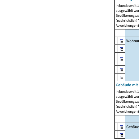
In bundesweit 1
ausgewählt wor
Bevölkerungszah
(nachrichtlich)"
Abweichungen i
Wohnun
Gebäude mit 
In bundesweit 1
ausgewählt wor
Bevölkerungszah
(nachrichtlich)"
Abweichungen i
Gebäud