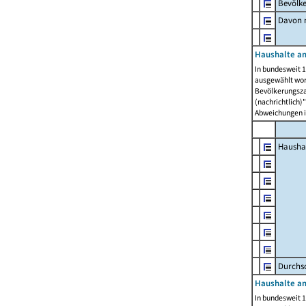
Bevölk
Davon m
Haushalte am
In bundesweit 1
ausgewählt wor
Bevölkerungszah
(nachrichtlich)"
Abweichungen i
Hausha
Durchsc
Haushalte am
In bundesweit 1