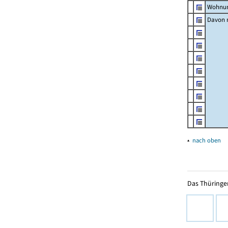
Wohnun
Davon m
▴
nach oben
Das Thüringer