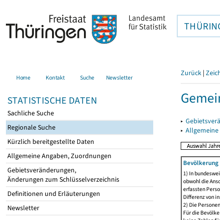
THÜRIN
Zurück
|
Zeic
Home
Kontakt
Suche
Newsletter
Gemein
STATISTISCHE DATEN
Sachliche Suche
▸
Gebietsver
Regionale Suche
▸
Allgemeine
Kürzlich bereitgestellte Daten
Allgemeine Angaben, Zuordnungen
Bevölkerung 
Gebietsveränderungen,
1) In bundeswei
Änderungen zum Schlüsselverzeichnis
obwohl die Ansc
erfassten Perso
Definitionen und Erläuterungen
Differenz von i
2) Die Persone
Newsletter
Für die Bevölke