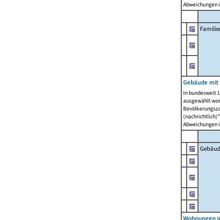
Abweichungen i
Famili
Gebäude mit
In bundesweit 1
ausgewählt wor
Bevölkerungszah
(nachrichtlich)"
Abweichungen i
Gebäud
Wohnungen i