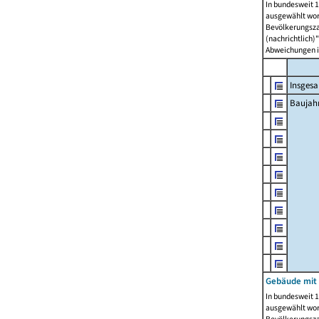
In bundesweit 1
ausgewählt wor
Bevölkerungszah
(nachrichtlich)"
Abweichungen i
Insges
Baujahr
Gebäude mit
In bundesweit 1
ausgewählt wor