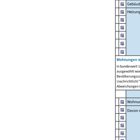
Gebäud
Heizun
Wohnungen i
In bundesweit 1
ausgewählt wor
Bevölkerungszah
(nachrichtlich)"
Abweichungen i
Wohnun
Davon 