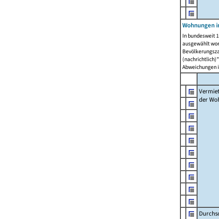
Wohnungen in
In bundesweit 1
ausgewählt wor
Bevölkerungszah
(nachrichtlich)"
Abweichungen i
Vermie
der Wo
Durchs