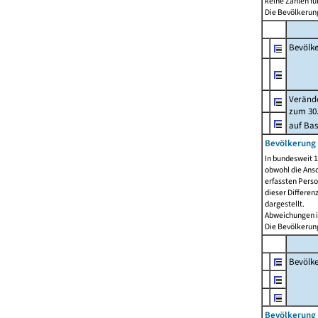
keine Zahlen f
Die Bevölkerung
Bevölk
Verände
zum 30.
auf Bas
Bevölkerung 
In bundesweit 1
obwohl die Ansc
erfassten Pers
dieser Differen
dargestellt.
Abweichungen i
Die Bevölkerung
Bevölk
Bevölkerung 