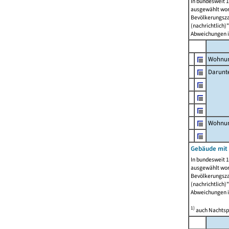
In bundesweit 1
ausgewählt wor
Bevölkerungszah
(nachrichtlich)"
Abweichungen i
Wohnun
Darunt
Wohnun
Gebäude mit
In bundesweit 1
ausgewählt wor
Bevölkerungszah
(nachrichtlich)"
Abweichungen i
1)
auch Nachtsp