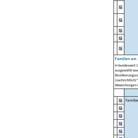
Familien am 
In bundesweit 1
ausgewählt wor
Bevölkerungszah
(nachrichtlich)"
Abweichungen i
Familie