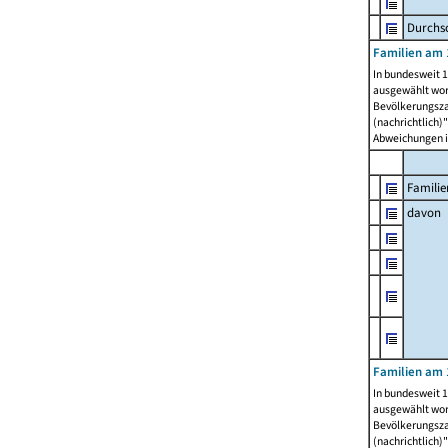
Durchsc
Familien am 
In bundesweit 1
ausgewählt wor
Bevölkerungszah
(nachrichtlich)"
Abweichungen i
Familie
davon
Familien am 
In bundesweit 1
ausgewählt wor
Bevölkerungszah
(nachrichtlich)"