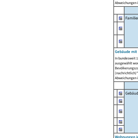
Abweichungen i
Famili
Gebäude mit
In bundesweit 1
ausgewählt wor
Bevölkerungszah
(nachrichtlich)"
Abweichungen i
Gebäud
Wohnungen i