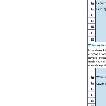
Gebäud
Heizun
Wohnungen i
In bundesweit 1
ausgewählt wor
Bevölkerungszah
(nachrichtlich)"
Abweichungen i
Wohnun
Davon 