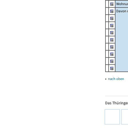
Wohnun
Davon m
▴
nach oben
Das Thüringer