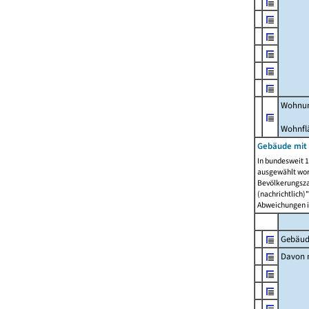
Wohnun
Wohnfl
Gebäude mit
In bundesweit 1
ausgewählt wor
Bevölkerungszah
(nachrichtlich)"
Abweichungen i
Gebäud
Davon m