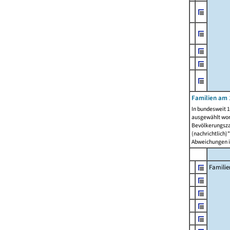
Familien am 
In bundesweit 1
ausgewählt wor
Bevölkerungszah
(nachrichtlich)"
Abweichungen i
Familie