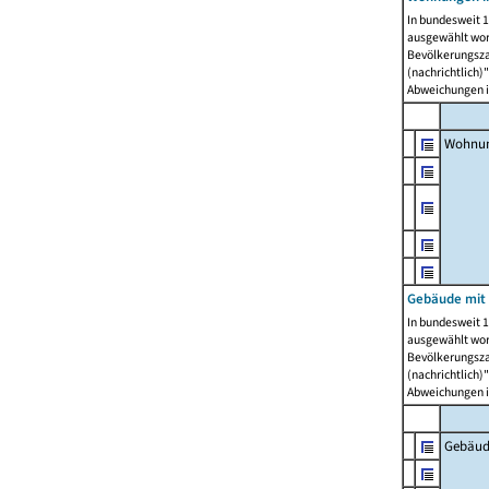
In bundesweit 1
ausgewählt wor
Bevölkerungszah
(nachrichtlich)"
Abweichungen i
Wohnun
Gebäude mit 
In bundesweit 1
ausgewählt wor
Bevölkerungszah
(nachrichtlich)"
Abweichungen i
Gebäud