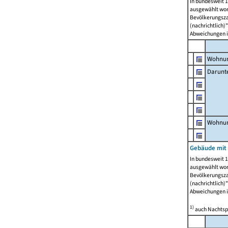
In bundesweit 1
ausgewählt wor
Bevölkerungszah
(nachrichtlich)"
Abweichungen i
Wohnun
Darunt
Wohnun
Gebäude mit
In bundesweit 1
ausgewählt wor
Bevölkerungszah
(nachrichtlich)"
Abweichungen i
1)
auch Nachtsp