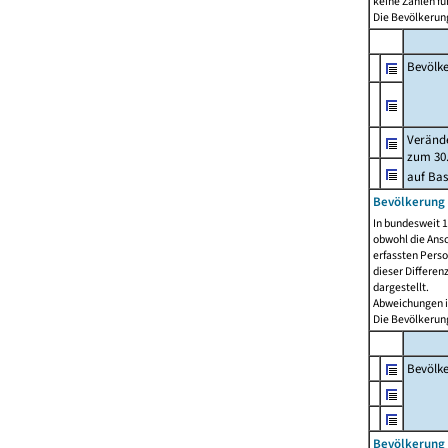
keine Zahlen f
Die Bevölkerung
Bevölk
Verände
zum 30.
auf Bas
Bevölkerung 
In bundesweit 1
obwohl die Ansc
erfassten Pers
dieser Differen
dargestellt.
Abweichungen i
Die Bevölkerung
Bevölk
Bevölkerung 