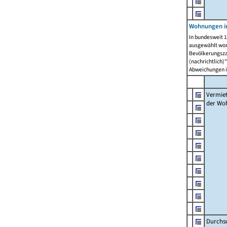
Wohnungen in
In bundesweit 1
ausgewählt wor
Bevölkerungszah
(nachrichtlich)"
Abweichungen i
Vermie
der Wo
Durchs