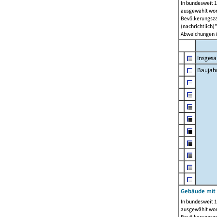
In bundesweit 1
ausgewählt wor
Bevölkerungszah
(nachrichtlich)"
Abweichungen i
Insges
Baujahr
Gebäude mit
In bundesweit 1
ausgewählt wor