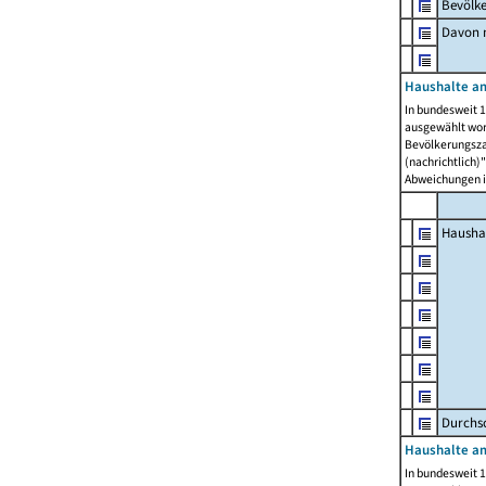
Bevölk
Davon m
Haushalte am
In bundesweit 1
ausgewählt wor
Bevölkerungszah
(nachrichtlich)"
Abweichungen i
Hausha
Durchsc
Haushalte am
In bundesweit 1