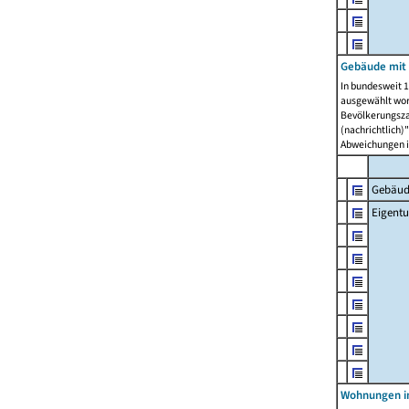
Gebäude mit
In bundesweit 1
ausgewählt wor
Bevölkerungszah
(nachrichtlich)"
Abweichungen i
Gebäud
Eigent
Wohnungen in