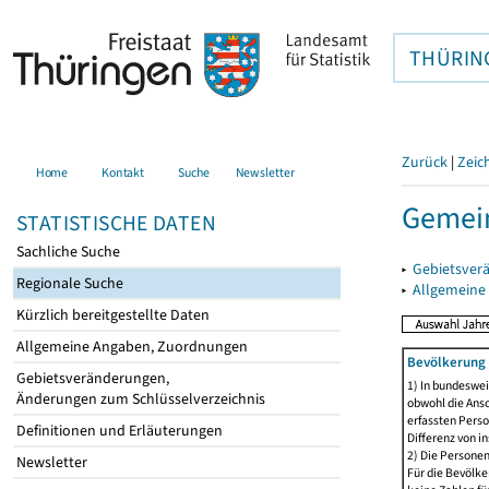
THÜRIN
Zurück
|
Zeic
Home
Kontakt
Suche
Newsletter
Gemein
STATISTISCHE DATEN
Sachliche Suche
▸
Gebietsver
Regionale Suche
▸
Allgemeine
Kürzlich bereitgestellte Daten
Allgemeine Angaben, Zuordnungen
Bevölkerung 
Gebietsveränderungen,
1) In bundeswei
Änderungen zum Schlüsselverzeichnis
obwohl die Ansc
erfassten Perso
Definitionen und Erläuterungen
Differenz von i
2) Die Persone
Newsletter
Für die Bevölke