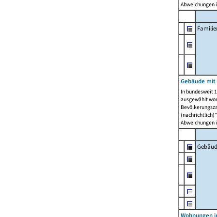
Abweichungen i
Famili
Gebäude mit
In bundesweit 1
ausgewählt wor
Bevölkerungszah
(nachrichtlich)"
Abweichungen i
Gebäud
Wohnungen i