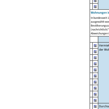
Wohnungen in
In bundesweit 1
ausgewählt wor
Bevölkerungszah
(nachrichtlich)"
Abweichungen i
Vermie
der Wo
Durchs