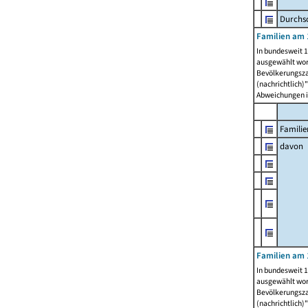
Durchsc
Familien am 
In bundesweit 1
ausgewählt wor
Bevölkerungszah
(nachrichtlich)"
Abweichungen i
Familie
davon
Familien am 
In bundesweit 1
ausgewählt wor
Bevölkerungszah
(nachrichtlich)"