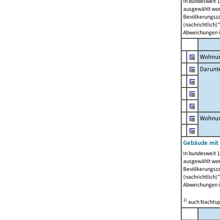
In bundesweit 1
ausgewählt wor
Bevölkerungszah
(nachrichtlich)"
Abweichungen i
Wohnun
Darunt
Wohnun
Gebäude mit
In bundesweit 1
ausgewählt wor
Bevölkerungszah
(nachrichtlich)"
Abweichungen i
1)
auch Nachtsp