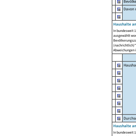
Bevölk
Davon m
Haushalte am
In bundesweit 1
ausgewählt wor
Bevölkerungszah
(nachrichtlich)"
Abweichungen i
Hausha
Durchsc
Haushalte am
In bundesweit 1