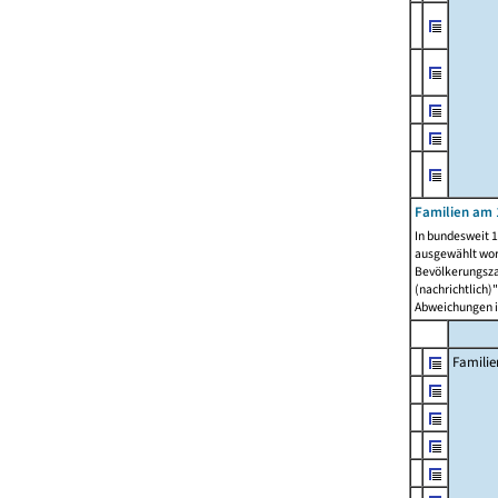
Familien am 
In bundesweit 1
ausgewählt wor
Bevölkerungszah
(nachrichtlich)"
Abweichungen i
Familie