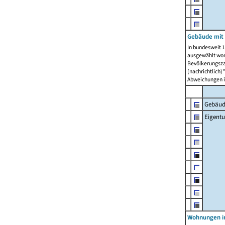
Gebäude mit
In bundesweit 1
ausgewählt wor
Bevölkerungszah
(nachrichtlich)"
Abweichungen i
Gebäud
Eigent
Wohnungen in