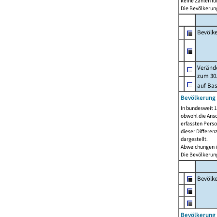
keine Zahlen f
Die Bevölkerung
Bevölk
Verände
zum 30.
auf Bas
Bevölkerung 
In bundesweit 1
obwohl die Ansc
erfassten Pers
dieser Differen
dargestellt.
Abweichungen i
Die Bevölkerung
Bevölk
Bevölkerung 