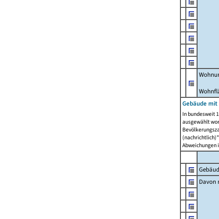
Wohnun
Wohnfl
Gebäude mit
In bundesweit 1
ausgewählt wor
Bevölkerungszah
(nachrichtlich)"
Abweichungen i
Gebäud
Davon m