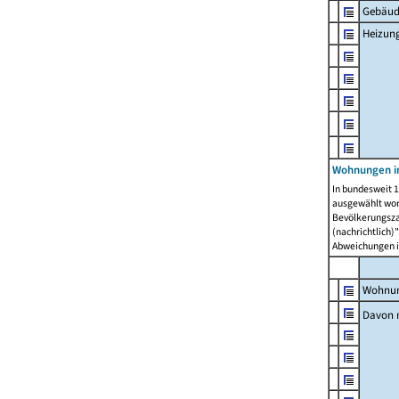
Gebäud
Heizun
Wohnungen i
In bundesweit 1
ausgewählt wor
Bevölkerungszah
(nachrichtlich)"
Abweichungen i
Wohnun
Davon 