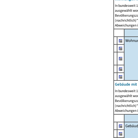
In bundesweit 1
ausgewählt wor
Bevölkerungszah
(nachrichtlich)"
Abweichungen i
Wohnun
Gebäude mit 
In bundesweit 1
ausgewählt wor
Bevölkerungszah
(nachrichtlich)"
Abweichungen i
Gebäud