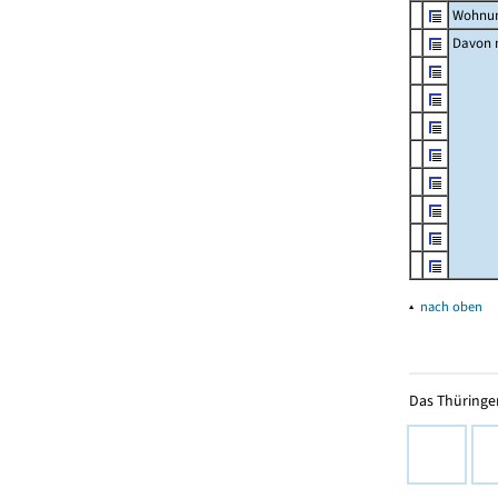
Wohnun
Davon m
▴
nach oben
Das Thüringer