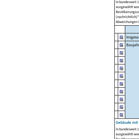
In bundesweit 1
ausgewählt wor
Bevölkerungszah
(nachrichtlich)"
Abweichungen i
Insges
Baujahr
Gebäude mit
In bundesweit 1
ausgewählt wor