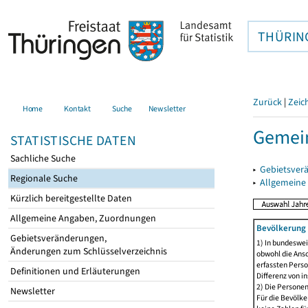
THÜRIN
Zurück
|
Zeic
Home
Kontakt
Suche
Newsletter
Gemei
STATISTISCHE DATEN
Sachliche Suche
▸
Gebietsver
Regionale Suche
▸
Allgemeine
Kürzlich bereitgestellte Daten
Allgemeine Angaben, Zuordnungen
Bevölkerung 
Gebietsveränderungen,
1) In bundeswei
Änderungen zum Schlüsselverzeichnis
obwohl die Ansc
erfassten Perso
Definitionen und Erläuterungen
Differenz von i
2) Die Persone
Newsletter
Für die Bevölke