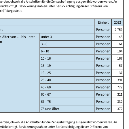
 werden, obwohl die Anschriften für die Zensusbefragung ausgewählt worden waren. An
rücksichtigt. Bevölkerungszahlen unter Berücksichtigung dieser Differenz von
ch)" dargestellt.
Einheit
2022
mt
Personen
2 759
 Alter von … bis unter
unter 3
Personen
45
en
3 - 6
Personen
61
6 - 10
Personen
104
10 - 16
Personen
167
16 - 19
Personen
57
19 - 25
Personen
137
25 - 40
Personen
391
40 - 60
Personen
772
60 - 67
Personen
321
67 - 75
Personen
332
75 und älter
Personen
372
 werden, obwohl die Anschriften für die Zensusbefragung ausgewählt worden waren. An
rücksichtigt. Bevölkerungszahlen unter Berücksichtigung dieser Differenz von