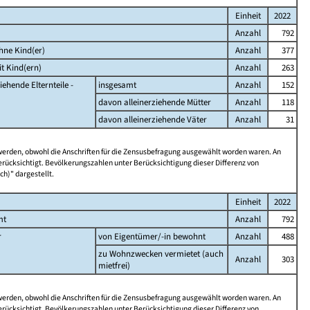
Einheit
2022
Anzahl
792
hne Kind(er)
Anzahl
377
t Kind(ern)
Anzahl
263
iehende Elternteile -
insgesamt
Anzahl
152
davon alleinerziehende Mütter
Anzahl
118
davon alleinerziehende Väter
Anzahl
31
 werden, obwohl die Anschriften für die Zensusbefragung ausgewählt worden waren. An
rücksichtigt. Bevölkerungszahlen unter Berücksichtigung dieser Differenz von
ch)" dargestellt.
Einheit
2022
mt
Anzahl
792
r
von Eigentümer/-in bewohnt
Anzahl
488
zu Wohnzwecken vermietet (auch
Anzahl
303
mietfrei)
 werden, obwohl die Anschriften für die Zensusbefragung ausgewählt worden waren. An
rücksichtigt. Bevölkerungszahlen unter Berücksichtigung dieser Differenz von