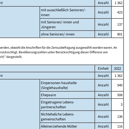
mt
Anzahl
1 362
mit ausschließlich Senioren/-
Anzahl
423
innen
mit Senioren/-innen und
Anzahl
137
Jüngeren
ohne Senioren/-innen
Anzahl
801
 werden, obwohl die Anschriften für die Zensusbefragung ausgewählt worden waren. An
rücksichtigt. Bevölkerungszahlen unter Berücksichtigung dieser Differenz von
ch)" dargestellt.
Einheit
2022
mt
Anzahl
1 362
Einpersonen-haushalte
Anzahl
540
(Singlehaushalte)
Ehepaare
Anzahl
508
Eingetragene Lebens-
Anzahl
3
partnerschaften
Nichteheliche Lebens-
Anzahl
136
gemeinschaften
Alleinerziehende Mütter
Anzahl
116