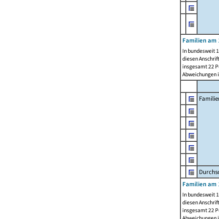
Familien am 
In bundesweit 1
diesen Anschrif
insgesamt 22 Pe
Abweichungen i
Familie
Durchsc
Familien am 
In bundesweit 1
diesen Anschrif
insgesamt 22 Pe
Abweichungen i