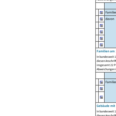
Familie
davon
Familien am 
In bundesweit 1
diesen Anschrif
insgesamt 22 Pe
Abweichungen i
Famili
Gebäude mit
In bundesweit 1
diesen Anschrif