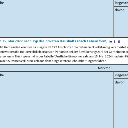
lte
insgesa
davon
 15. Mai 2022 nach Typ des privaten Haushalts (nach Lebensform)
63 Gemeinden konnten für insgesamt 277 Anschriften die Daten nicht vollständig verarbeitet
ten werden die melderechtlich erfassten Personen bei der Bevölkerungszahl der Gemeinden be
rsonen in Thüringen sind in der Tabelle "Amtliche Einwohnerzahl am 15. Mai 2024 (nachrichtli
n den Summen erklären sich aus dem eingesetzten Geheimhaltungsverfahren.
Merkmal
lte
insgesa
davon