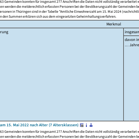
63 Gemeinden konnten für insgesamt 277 Anschriften die Daten nicht vollständig verarbeitet
ten werden die melderechtlich erfassten Personen bei der Bevölkerungszahl der Gemeinden be
rsonen in Thüringen sind in der Tabelle "Amtliche Einwohnerzahl am 15. Mai 2024 (nachrichtli
n den Summen erklären sich aus dem eingesetzten Geheimhaltungsverfahren.
Merkmal
erung
insgesa
davon im
… Jahr
am 15. Mai 2022 nach Alter (7 Altersklassen)
63 Gemeinden konnten für insgesamt 277 Anschriften die Daten nicht vollständig verarbeitet
ten werden die melderechtlich erfassten Personen bei der Bevölkerungszahl der Gemeinden be