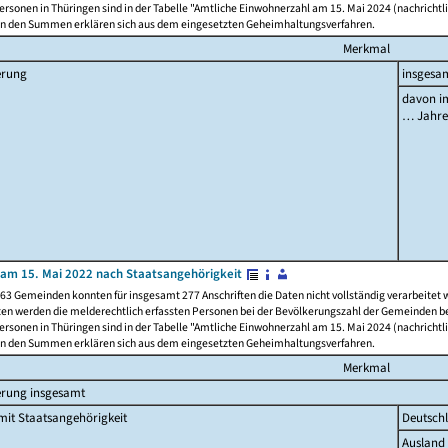
rsonen in Thüringen sind in der Tabelle "Amtliche Einwohnerzahl am 15. Mai 2024 (nachrichtli
n den Summen erklären sich aus dem eingesetzten Geheimhaltungsverfahren.
Merkmal
erung
insgesa
davon im
… Jahr
am 15. Mai 2022 nach Staatsangehörigkeit
63 Gemeinden konnten für insgesamt 277 Anschriften die Daten nicht vollständig verarbeitet
ten werden die melderechtlich erfassten Personen bei der Bevölkerungszahl der Gemeinden be
rsonen in Thüringen sind in der Tabelle "Amtliche Einwohnerzahl am 15. Mai 2024 (nachrichtli
n den Summen erklären sich aus dem eingesetzten Geheimhaltungsverfahren.
Merkmal
erung insgesamt
it Staatsangehörigkeit
Deutsch
Ausland