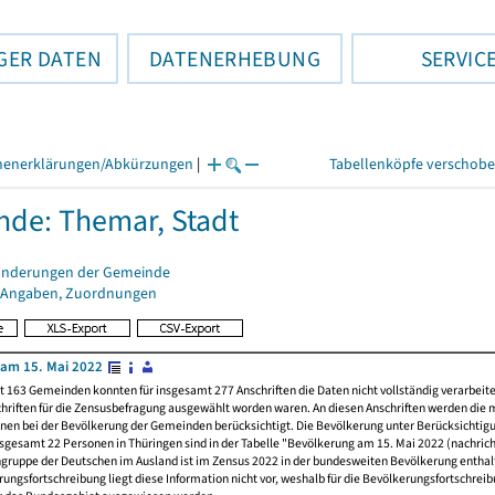
GER DATEN
DATENERHEBUNG
SERVIC
henerklärungen/Abkürzungen
|
Tabellenköpfe verschob
de: Themar, Stadt
änderungen der Gemeinde
 Angaben, Zuordnungen
am 15. Mai 2022
t 163 Gemeinden konnten für insgesamt 277 Anschriften die Daten nicht vollständig verarbeit
hriften für die Zensusbefragung ausgewählt worden waren. An diesen Anschriften werden die 
nen bei der Bevölkerung der Gemeinden berücksichtigt. Die Bevölkerung unter Berücksichtig
nsgesamt 22 Personen in Thüringen sind in der Tabelle "Bevölkerung am 15. Mai 2022 (nachricht
ngruppe der Deutschen im Ausland ist im Zensus 2022 in der bundesweiten Bevölkerung enthal
rungsfortschreibung liegt diese Information nicht vor, weshalb für die Bevölkerungsfortschrei