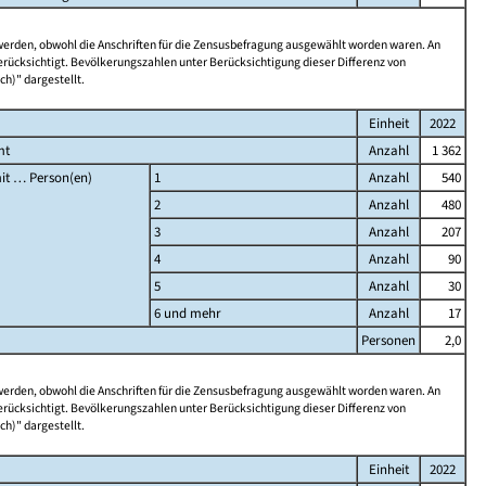
 werden, obwohl die Anschriften für die Zensusbefragung ausgewählt worden waren. An
rücksichtigt. Bevölkerungszahlen unter Berücksichtigung dieser Differenz von
ch)" dargestellt.
Einheit
2022
mt
Anzahl
1 362
it … Person(en)
1
Anzahl
540
2
Anzahl
480
3
Anzahl
207
4
Anzahl
90
5
Anzahl
30
6 und mehr
Anzahl
17
Personen
2,0
 werden, obwohl die Anschriften für die Zensusbefragung ausgewählt worden waren. An
rücksichtigt. Bevölkerungszahlen unter Berücksichtigung dieser Differenz von
ch)" dargestellt.
Einheit
2022