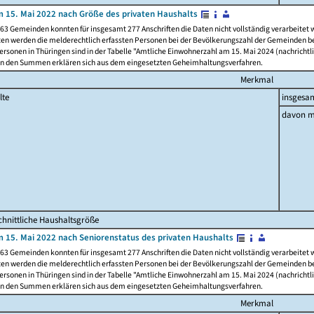
 15. Mai 2022 nach Größe des privaten Haushalts
63 Gemeinden konnten für insgesamt 277 Anschriften die Daten nicht vollständig verarbeitet
ten werden die melderechtlich erfassten Personen bei der Bevölkerungszahl der Gemeinden be
rsonen in Thüringen sind in der Tabelle "Amtliche Einwohnerzahl am 15. Mai 2024 (nachrichtli
n den Summen erklären sich aus dem eingesetzten Geheimhaltungsverfahren.
Merkmal
lte
insgesa
davon m
hnittliche Haushaltsgröße
 15. Mai 2022 nach Seniorenstatus des privaten Haushalts
63 Gemeinden konnten für insgesamt 277 Anschriften die Daten nicht vollständig verarbeitet
ten werden die melderechtlich erfassten Personen bei der Bevölkerungszahl der Gemeinden be
rsonen in Thüringen sind in der Tabelle "Amtliche Einwohnerzahl am 15. Mai 2024 (nachrichtli
n den Summen erklären sich aus dem eingesetzten Geheimhaltungsverfahren.
Merkmal