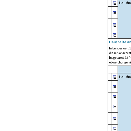
Hausha
Haushalte am
In bundesweit 1
diesen Anschrif
insgesamt 22 Pe
Abweichungen i
Hausha