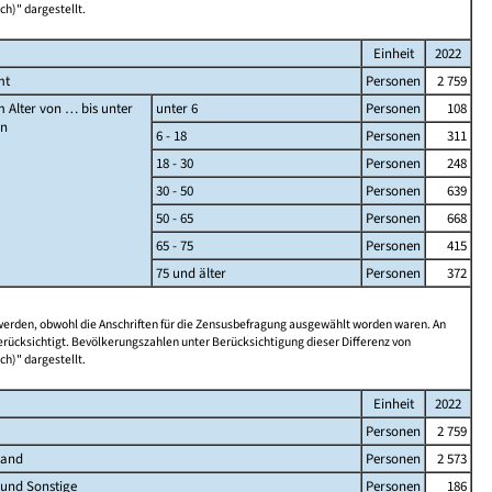
ch)" dargestellt.
Einheit
2022
mt
Personen
2 759
 Alter von … bis unter
unter 6
Personen
108
en
6 - 18
Personen
311
18 - 30
Personen
248
30 - 50
Personen
639
50 - 65
Personen
668
65 - 75
Personen
415
75 und älter
Personen
372
 werden, obwohl die Anschriften für die Zensusbefragung ausgewählt worden waren. An
rücksichtigt. Bevölkerungszahlen unter Berücksichtigung dieser Differenz von
ch)" dargestellt.
Einheit
2022
Personen
2 759
land
Personen
2 573
 und Sonstige
Personen
186