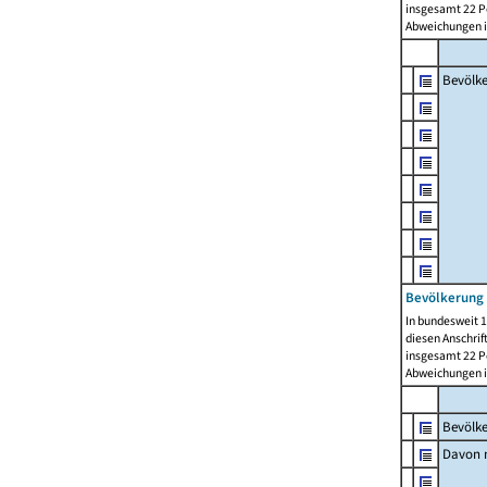
insgesamt 22 Pe
Abweichungen i
Bevölk
Bevölkerung 
In bundesweit 1
diesen Anschrif
insgesamt 22 Pe
Abweichungen i
Bevölk
Davon m