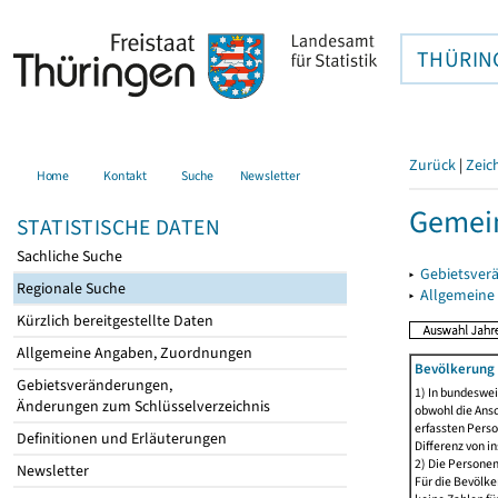
THÜRIN
Zurück
|
Zeic
Home
Kontakt
Suche
Newsletter
Gemein
STATISTISCHE DATEN
Sachliche Suche
▸
Gebietsver
Regionale Suche
▸
Allgemeine
Kürzlich bereitgestellte Daten
Allgemeine Angaben, Zuordnungen
Bevölkerung 
Gebietsveränderungen,
1) In bundeswei
Änderungen zum Schlüsselverzeichnis
obwohl die Ansc
erfassten Perso
Definitionen und Erläuterungen
Differenz von i
2) Die Persone
Newsletter
Für die Bevölke