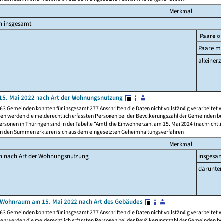
Merkmal
n insgesamt
Paare o
Paare mi
alleinerz
15. Mai 2022 nach Art der Wohnungsnutzung
63 Gemeinden konnten für insgesamt 277 Anschriften die Daten nicht vollständig verarbeitet
ten werden die melderechtlich erfassten Personen bei der Bevölkerungszahl der Gemeinden be
rsonen in Thüringen sind in der Tabelle "Amtliche Einwohnerzahl am 15. Mai 2024 (nachrichtli
n den Summen erklären sich aus dem eingesetzten Geheimhaltungsverfahren.
Merkmal
en nach Art der Wohnungsnutzung
insgesa
darunte
 Wohnraum am 15. Mai 2022 nach Art des Gebäudes
63 Gemeinden konnten für insgesamt 277 Anschriften die Daten nicht vollständig verarbeitet
ten werden die melderechtlich erfassten Personen bei der Bevölkerungszahl der Gemeinden be