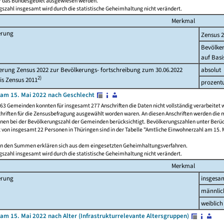
ür das Bundesgebiet ausgewiesen werden.
szahl insgesamt wird durch die statistische Geheimhaltung nicht verändert.
Merkmal
erung
Zensus 
Bevölke
auf Basi
rung Zensus 2022 zur Bevölkerungs- fortschreibung zum 30.06.2022
absolut
2)
is Zensus 2011
prozent
am 15. Mai 2022 nach Geschlecht
63 Gemeinden konnten für insgesamt 277 Anschriften die Daten nicht vollständig verarbeitet 
hriften für die Zensusbefragung ausgewählt worden waren. An diesen Anschriften werden die 
onen bei der Bevölkerungszahl der Gemeinden berücksichtigt. Bevölkerungszahlen unter Berü
z von insgesamt 22 Personen in Thüringen sind in der Tabelle "Amtliche Einwohnerzahl am 15. 
n den Summen erklären sich aus dem eingesetzten Geheimhaltungsverfahren.
szahl insgesamt wird durch die statistische Geheimhaltung nicht verändert.
Merkmal
erung
insgesa
männlic
weiblich
am 15. Mai 2022 nach Alter (Infrastrukturrelevante Altersgruppen)