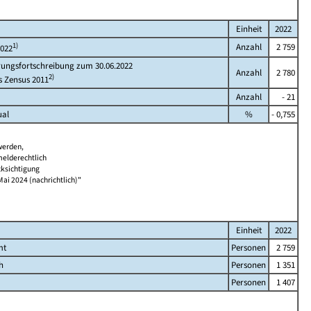
Einheit
2022
1)
Anzahl
2 759
2022
rungsfortschreibung zum 30.06.2022
Anzahl
2 780
2)
s Zensus 2011
Anzahl
- 21
ual
%
- 0,755
werden,
melderechtlich
cksichtigung
Mai 2024 (nachrichtlich)"
Einheit
2022
mt
Personen
2 759
h
Personen
1 351
Personen
1 407