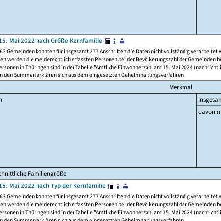
15. Mai 2022 nach Größe Kernfamilie
63 Gemeinden konnten für insgesamt 277 Anschriften die Daten nicht vollständig verarbeitet
ten werden die melderechtlich erfassten Personen bei der Bevölkerungszahl der Gemeinden be
rsonen in Thüringen sind in der Tabelle "Amtliche Einwohnerzahl am 15. Mai 2024 (nachrichtli
n den Summen erklären sich aus dem eingesetzten Geheimhaltungsverfahren.
Merkmal
n
insgesa
davon m
hnittliche Familiengröße
15. Mai 2022 nach Typ der Kernfamilie
63 Gemeinden konnten für insgesamt 277 Anschriften die Daten nicht vollständig verarbeitet
ten werden die melderechtlich erfassten Personen bei der Bevölkerungszahl der Gemeinden be
rsonen in Thüringen sind in der Tabelle "Amtliche Einwohnerzahl am 15. Mai 2024 (nachrichtli
n den Summen erklären sich aus dem eingesetzten Geheimhaltungsverfahren.