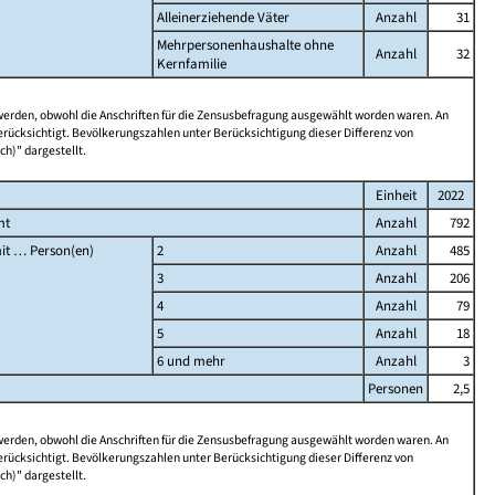
Alleinerziehende Väter
Anzahl
31
Mehrpersonenhaushalte ohne
Anzahl
32
Kernfamilie
 werden, obwohl die Anschriften für die Zensusbefragung ausgewählt worden waren. An
rücksichtigt. Bevölkerungszahlen unter Berücksichtigung dieser Differenz von
ch)" dargestellt.
Einheit
2022
mt
Anzahl
792
it … Person(en)
2
Anzahl
485
3
Anzahl
206
4
Anzahl
79
5
Anzahl
18
6 und mehr
Anzahl
3
Personen
2,5
 werden, obwohl die Anschriften für die Zensusbefragung ausgewählt worden waren. An
rücksichtigt. Bevölkerungszahlen unter Berücksichtigung dieser Differenz von
ch)" dargestellt.