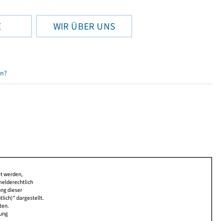
E
WIR ÜBER UNS
en?
et werden,
melderechtlich
ung dieser
lich)" dargestellt.
ten.
bung