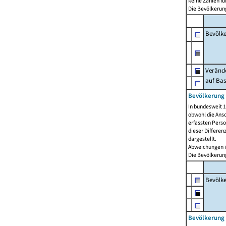
keine Zahlen f
Die Bevölkerung
Bevölk
Verände
auf Bas
Bevölkerung 
In bundesweit 1
obwohl die Ansc
erfassten Pers
dieser Differen
dargestellt.
Abweichungen i
Die Bevölkerung
Bevölk
Bevölkerung 