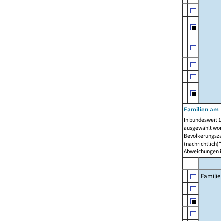
Familien am 
In bundesweit 1
ausgewählt wor
Bevölkerungszah
(nachrichtlich)"
Abweichungen i
Familie