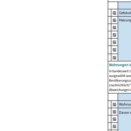
Gebäud
Heizun
Wohnungen i
In bundesweit 1
ausgewählt wor
Bevölkerungszah
(nachrichtlich)"
Abweichungen i
Wohnun
Davon 