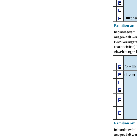
Durchsc
Familien am 
In bundesweit 1
ausgewählt wor
Bevölkerungszah
(nachrichtlich)"
Abweichungen i
Familie
davon
Familien am 
In bundesweit 1
ausgewählt wor