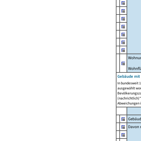
Wohnun
Wohnfl
Gebäude mit
In bundesweit 1
ausgewählt wor
Bevölkerungszah
(nachrichtlich)"
Abweichungen i
Gebäud
Davon m