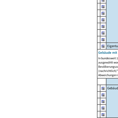
Eigent
Gebäude mit
In bundesweit 1
ausgewählt wor
Bevölkerungszah
(nachrichtlich)"
Abweichungen i
Gebäud