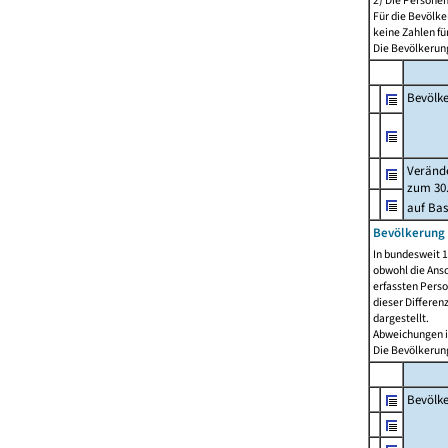
2) Die Persone
Für die Bevölke
keine Zahlen f
Die Bevölkerung
Bevölk
Verände
zum 30.
auf Bas
Bevölkerung 
In bundesweit 1
obwohl die Ansc
erfassten Pers
dieser Differen
dargestellt.
Abweichungen i
Die Bevölkerung
Bevölk