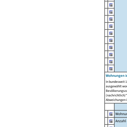
Wohnungen i
In bundesweit 1
ausgewählt wor
Bevölkerungszah
(nachrichtlich)"
Abweichungen i
Wohnun
Anzahl