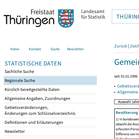
THÜRIN
Zurück
|
Zeic
Home
Kontakt
Suche
Newsletter
Gemei
STATISTISCHE DATEN
Sachliche Suche
seit 01.01.1996
Regionale Suche
▸
Gebietsver
Kürzlich bereitgestellte Daten
▸
Allgemeine
Allgemeine Angaben, Zuordnungen
Gebietsveränderungen,
Bevölkerung 
Änderungen zum Schlüsselverzeichnis
1) In bundeswei
Definitionen und Erläuterungen
obwohl die Ansc
erfassten Perso
Newsletter
Differenz von i