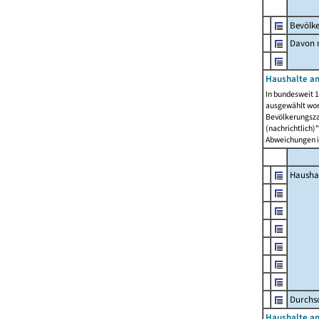
Bevölk
Davon m
Haushalte am
In bundesweit 1
ausgewählt wor
Bevölkerungszah
(nachrichtlich)"
Abweichungen i
Hausha
Durchsc
Haushalte am