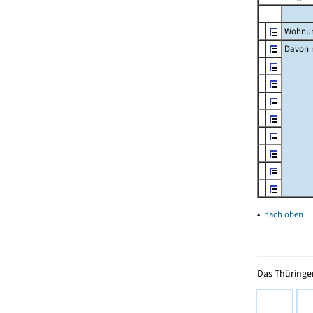
Wohnun
Davon m
▴
nach oben
Das Thüringer