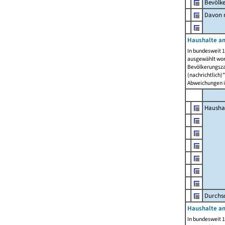
Bevölk
Davon m
Haushalte am
In bundesweit 1
ausgewählt wor
Bevölkerungszah
(nachrichtlich)"
Abweichungen i
Hausha
Durchsc
Haushalte am
In bundesweit 1