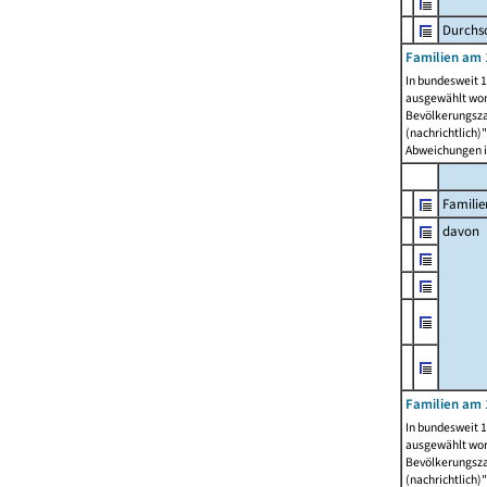
Durchsc
Familien am 
In bundesweit 1
ausgewählt wor
Bevölkerungszah
(nachrichtlich)"
Abweichungen i
Familie
davon
Familien am 
In bundesweit 1
ausgewählt wor
Bevölkerungszah
(nachrichtlich)"