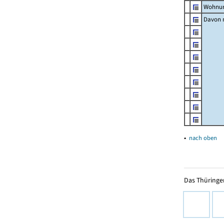
Wohnun
Davon m
▴
nach oben
Das Thüringer