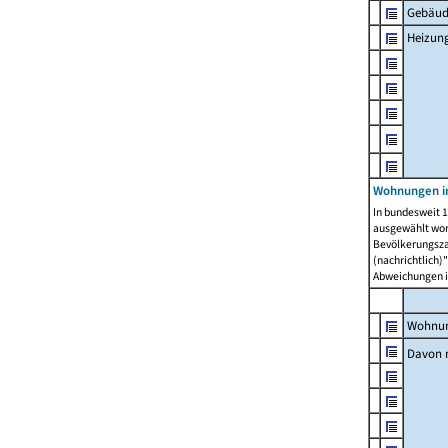
Gebäud
Heizun
Wohnungen i
In bundesweit 1
ausgewählt wor
Bevölkerungszah
(nachrichtlich)"
Abweichungen i
Wohnun
Davon 