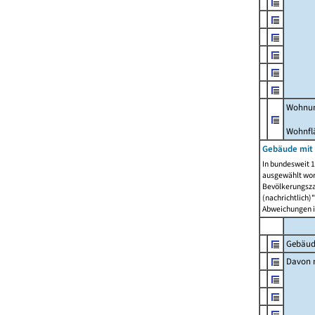
Wohnun
Wohnfl
Gebäude mit
In bundesweit 1
ausgewählt wor
Bevölkerungszah
(nachrichtlich)"
Abweichungen i
Gebäud
Davon m