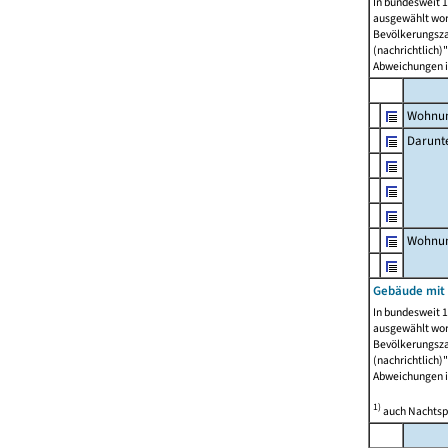
In bundesweit 1
ausgewählt wor
Bevölkerungszah
(nachrichtlich)"
Abweichungen i
Wohnun
Darunt
Wohnun
Gebäude mit
In bundesweit 1
ausgewählt wor
Bevölkerungszah
(nachrichtlich)"
Abweichungen i
1)
auch Nachtsp