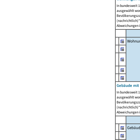
In bundesweit 1
ausgewählt wor
Bevölkerungszah
(nachrichtlich)"
Abweichungen i
Wohnun
Gebäude mit 
In bundesweit 1
ausgewählt wor
Bevölkerungszah
(nachrichtlich)"
Abweichungen i
Gebäud