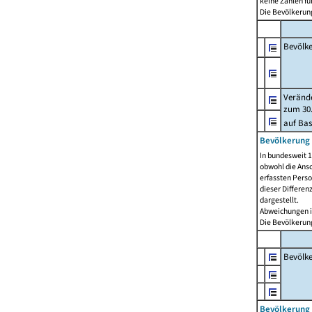
keine Zahlen f
Die Bevölkerung
Bevölk
Verände
zum 30.
auf Bas
Bevölkerung 
In bundesweit 1
obwohl die Ansc
erfassten Pers
dieser Differen
dargestellt.
Abweichungen i
Die Bevölkerung
Bevölk
Bevölkerung 