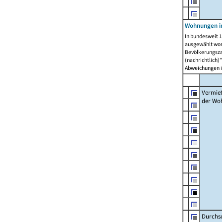
Wohnungen in
In bundesweit 1
ausgewählt wor
Bevölkerungszah
(nachrichtlich)"
Abweichungen i
Vermie
der Wo
Durchs