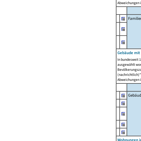
Abweichungen i
Famili
Gebäude mit
In bundesweit 1
ausgewählt wor
Bevölkerungszah
(nachrichtlich)"
Abweichungen i
Gebäud
Wohnungen i