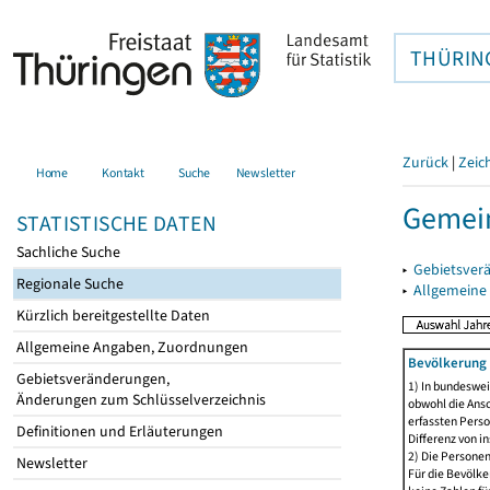
THÜRIN
Zurück
|
Zeic
Home
Kontakt
Suche
Newsletter
Gemein
STATISTISCHE DATEN
Sachliche Suche
▸
Gebietsver
Regionale Suche
▸
Allgemeine
Kürzlich bereitgestellte Daten
Allgemeine Angaben, Zuordnungen
Bevölkerung 
Gebietsveränderungen,
1) In bundeswei
Änderungen zum Schlüsselverzeichnis
obwohl die Ansc
erfassten Perso
Definitionen und Erläuterungen
Differenz von i
2) Die Persone
Newsletter
Für die Bevölke