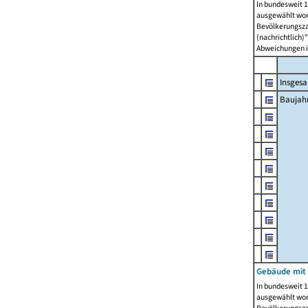
In bundesweit 1
ausgewählt wor
Bevölkerungszah
(nachrichtlich)"
Abweichungen i
Insges
Baujahr
Gebäude mit
In bundesweit 1
ausgewählt wor