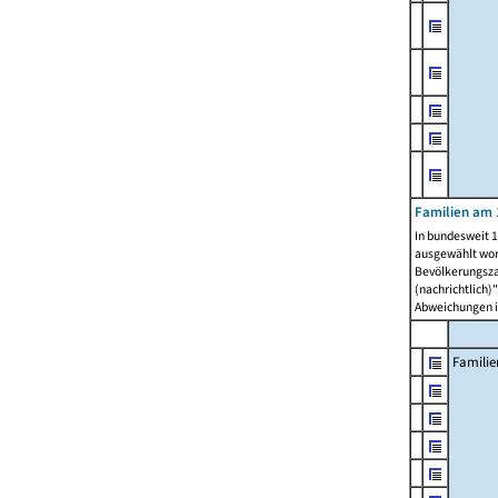
Familien am 
In bundesweit 1
ausgewählt wor
Bevölkerungszah
(nachrichtlich)"
Abweichungen i
Familie