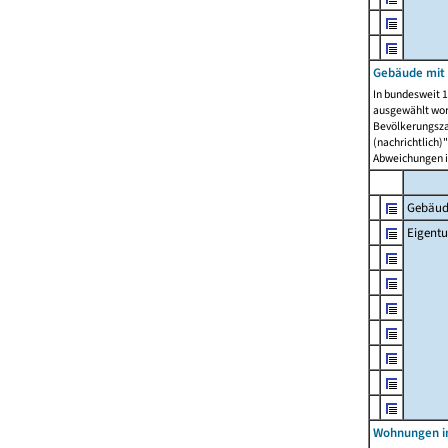
Gebäude mit
In bundesweit 1
ausgewählt wor
Bevölkerungszah
(nachrichtlich)"
Abweichungen i
Gebäud
Eigent
Wohnungen in