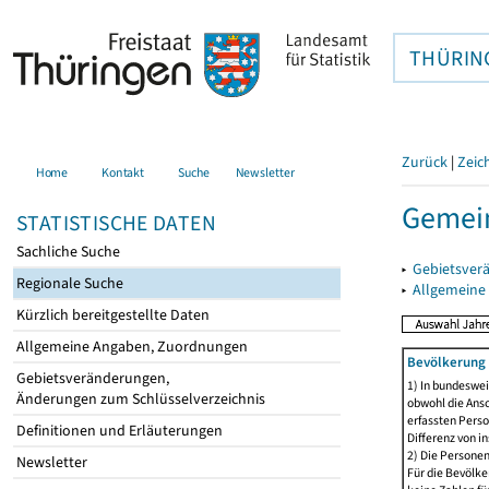
THÜRIN
Zurück
|
Zeic
Home
Kontakt
Suche
Newsletter
Gemein
STATISTISCHE DATEN
Sachliche Suche
▸
Gebietsver
Regionale Suche
▸
Allgemeine
Kürzlich bereitgestellte Daten
Allgemeine Angaben, Zuordnungen
Bevölkerung 
Gebietsveränderungen,
1) In bundeswei
Änderungen zum Schlüsselverzeichnis
obwohl die Ansc
erfassten Perso
Definitionen und Erläuterungen
Differenz von i
2) Die Persone
Newsletter
Für die Bevölke