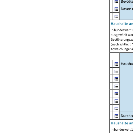
Bevölk
Davon m
Haushalte am
In bundesweit 1
ausgewählt wor
Bevölkerungszah
(nachrichtlich)"
Abweichungen i
Hausha
Durchsc
Haushalte am
In bundesweit 1