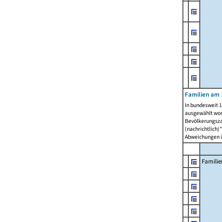
Familien am 
In bundesweit 1
ausgewählt wor
Bevölkerungszah
(nachrichtlich)"
Abweichungen i
Familie