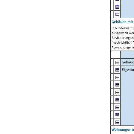
Gebäude mit
In bundesweit 1
ausgewählt wor
Bevölkerungszah
(nachrichtlich)"
Abweichungen i
Gebäud
Eigent
Wohnungen in