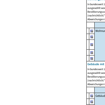
In bundesweit 1
ausgewählt wor
Bevölkerungszah
(nachrichtlich)"
Abweichungen i
Wohnun
Gebäude mit 
In bundesweit 1
ausgewählt wor
Bevölkerungszah
(nachrichtlich)"
Abweichungen i
Gebäud