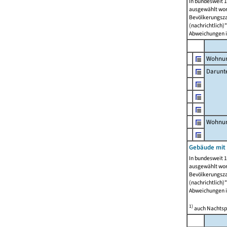
In bundesweit 1
ausgewählt wor
Bevölkerungszah
(nachrichtlich)"
Abweichungen i
Wohnun
Darunt
Wohnun
Gebäude mit
In bundesweit 1
ausgewählt wor
Bevölkerungszah
(nachrichtlich)"
Abweichungen i
1)
auch Nachtsp