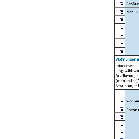
Gebäud
Heizun
Wohnungen i
In bundesweit 1
ausgewählt wor
Bevölkerungszah
(nachrichtlich)"
Abweichungen i
Wohnun
Davon 