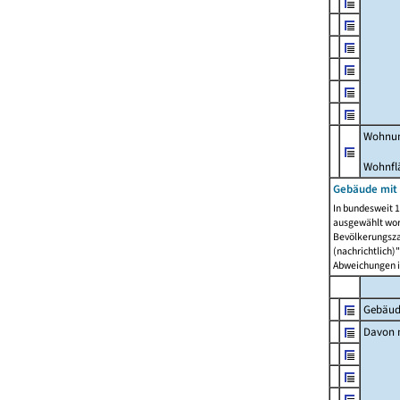
Wohnun
Wohnfl
Gebäude mit
In bundesweit 1
ausgewählt wor
Bevölkerungszah
(nachrichtlich)"
Abweichungen i
Gebäud
Davon m