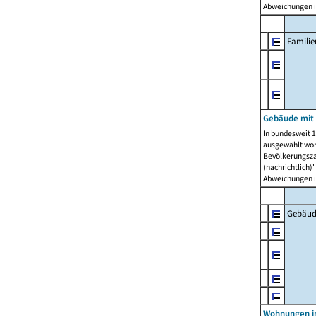
Abweichungen i
Famili
Gebäude mit
In bundesweit 1
ausgewählt wor
Bevölkerungszah
(nachrichtlich)"
Abweichungen i
Gebäud
Wohnungen i