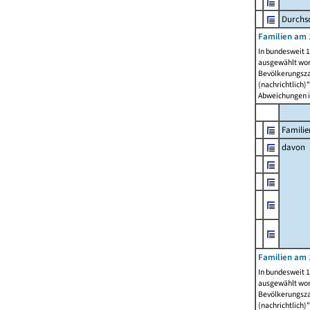
Durchsc
Familien am 
In bundesweit 1
ausgewählt wor
Bevölkerungszah
(nachrichtlich)"
Abweichungen i
Familie
davon
Familien am 
In bundesweit 1
ausgewählt wor
Bevölkerungszah
(nachrichtlich)"