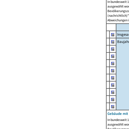
In bundesweit 1
ausgewählt wor
Bevölkerungszah
(nachrichtlich)"
Abweichungen i
Insges
Baujahr
Gebäude mit
In bundesweit 1
ausgewählt wor