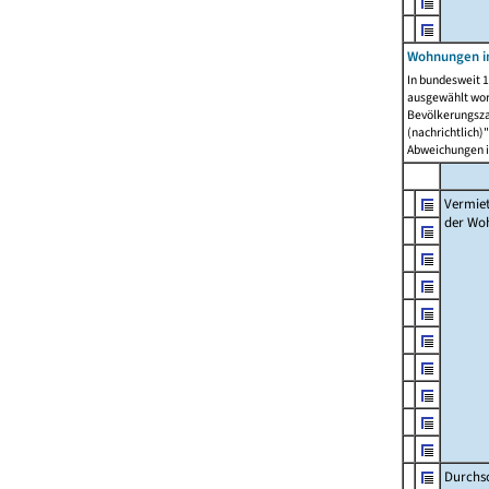
Wohnungen in
In bundesweit 1
ausgewählt wor
Bevölkerungszah
(nachrichtlich)"
Abweichungen i
Vermie
der Wo
Durchs