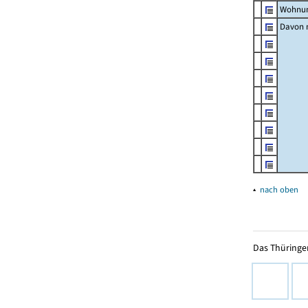
Wohnun
Davon m
▴
nach oben
Das Thüringer