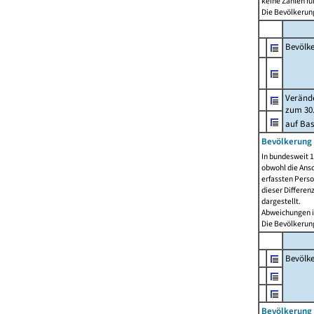
keine Zahlen f
Die Bevölkerung
Bevölk
Verände
zum 30.
auf Bas
Bevölkerung 
In bundesweit 1
obwohl die Ansc
erfassten Pers
dieser Differen
dargestellt.
Abweichungen i
Die Bevölkerung
Bevölk
Bevölkerung 