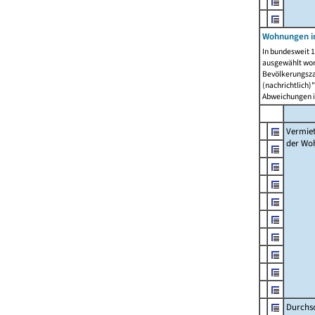
Wohnungen in
In bundesweit 1
ausgewählt wor
Bevölkerungszah
(nachrichtlich)"
Abweichungen i
Vermie
der Wo
Durchs