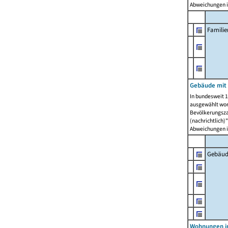
Abweichungen i
Famili
Gebäude mit
In bundesweit 1
ausgewählt wor
Bevölkerungszah
(nachrichtlich)"
Abweichungen i
Gebäud
Wohnungen i