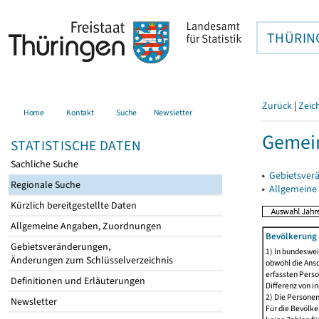
THÜRIN
Zurück
|
Zeic
Home
Kontakt
Suche
Newsletter
Gemein
STATISTISCHE DATEN
Sachliche Suche
▸
Gebietsver
Regionale Suche
▸
Allgemeine
Kürzlich bereitgestellte Daten
Allgemeine Angaben, Zuordnungen
Bevölkerung 
Gebietsveränderungen,
1) In bundeswei
Änderungen zum Schlüsselverzeichnis
obwohl die Ansc
erfassten Perso
Definitionen und Erläuterungen
Differenz von i
2) Die Persone
Newsletter
Für die Bevölke