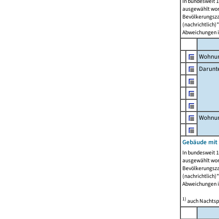
In bundesweit 1
ausgewählt wor
Bevölkerungszah
(nachrichtlich)"
Abweichungen i
Wohnun
Darunt
Wohnun
Gebäude mit
In bundesweit 1
ausgewählt wor
Bevölkerungszah
(nachrichtlich)"
Abweichungen i
1)
auch Nachtsp