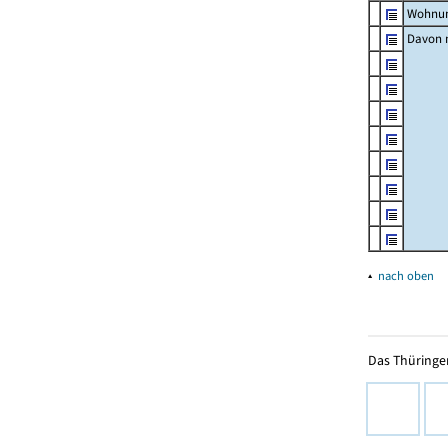
Wohnun
Davon m
▴
nach oben
Das Thüringer