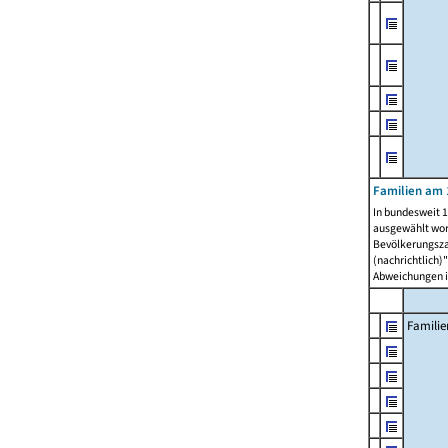
Familien am 
In bundesweit 1
ausgewählt wor
Bevölkerungszah
(nachrichtlich)"
Abweichungen i
Familie