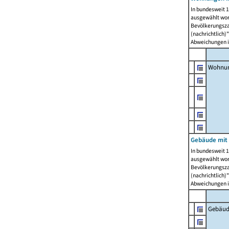
In bundesweit 1
ausgewählt wor
Bevölkerungszah
(nachrichtlich)"
Abweichungen i
Wohnun
Gebäude mit 
In bundesweit 1
ausgewählt wor
Bevölkerungszah
(nachrichtlich)"
Abweichungen i
Gebäud