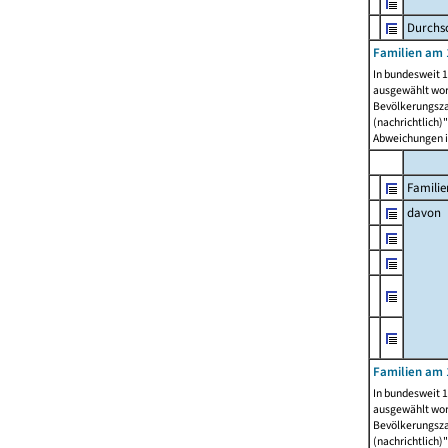
Durchsc
Familien am 
In bundesweit 1
ausgewählt wor
Bevölkerungszah
(nachrichtlich)"
Abweichungen i
Familie
davon
Familien am 
In bundesweit 1
ausgewählt wor
Bevölkerungszah
(nachrichtlich)"