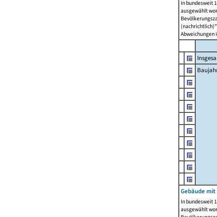
In bundesweit 1
ausgewählt wor
Bevölkerungszah
(nachrichtlich)"
Abweichungen i
Insges
Baujahr
Gebäude mit
In bundesweit 1
ausgewählt wor