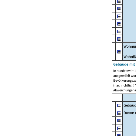
Wohnun
Wohnfl
Gebäude mit
In bundesweit 1
ausgewählt wor
Bevölkerungszah
(nachrichtlich)"
Abweichungen i
Gebäud
Davon m