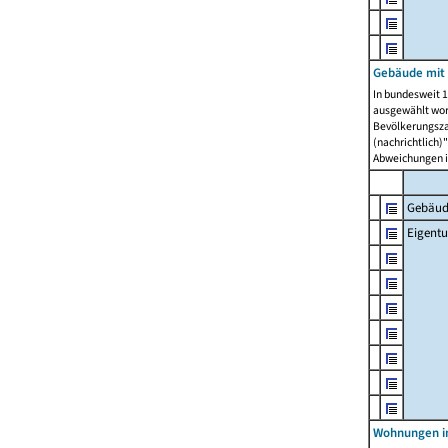
Gebäude mit
In bundesweit 1
ausgewählt wor
Bevölkerungszah
(nachrichtlich)"
Abweichungen i
Gebäud
Eigent
Wohnungen in