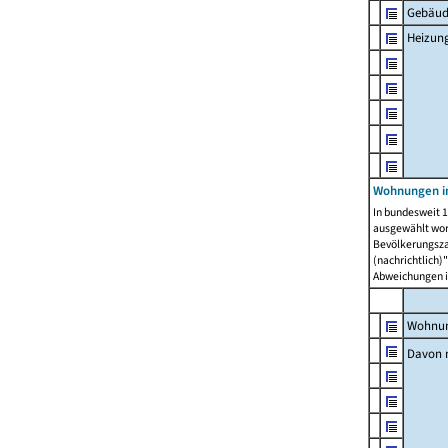
Gebäud
Heizun
Wohnungen i
In bundesweit 1
ausgewählt wor
Bevölkerungszah
(nachrichtlich)"
Abweichungen i
Wohnun
Davon 