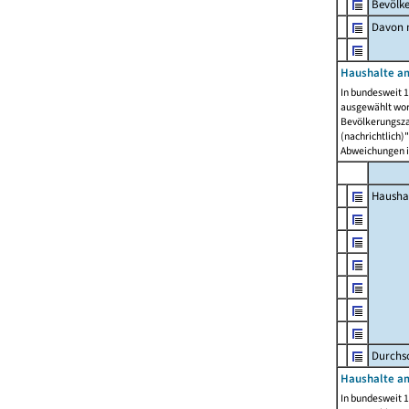
Bevölk
Davon m
Haushalte am
In bundesweit 1
ausgewählt wor
Bevölkerungszah
(nachrichtlich)"
Abweichungen i
Hausha
Durchsc
Haushalte am
In bundesweit 1