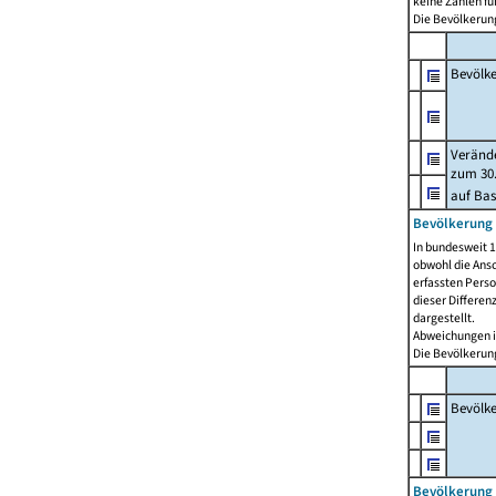
keine Zahlen f
Die Bevölkerung
Bevölk
Verände
zum 30.
auf Bas
Bevölkerung 
In bundesweit 1
obwohl die Ansc
erfassten Pers
dieser Differen
dargestellt.
Abweichungen i
Die Bevölkerung
Bevölk
Bevölkerung 