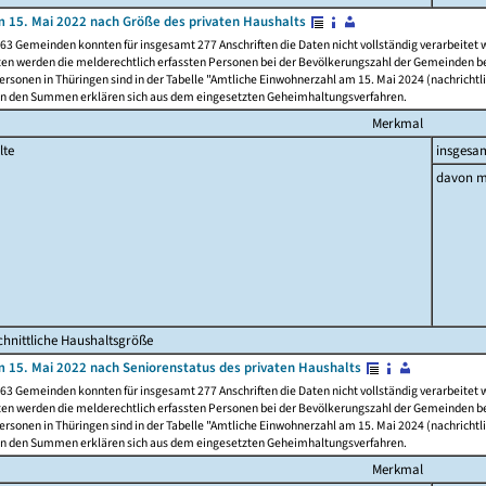
 15. Mai 2022 nach Größe des privaten Haushalts
63 Gemeinden konnten für insgesamt 277 Anschriften die Daten nicht vollständig verarbeitet
ten werden die melderechtlich erfassten Personen bei der Bevölkerungszahl der Gemeinden be
rsonen in Thüringen sind in der Tabelle "Amtliche Einwohnerzahl am 15. Mai 2024 (nachrichtli
n den Summen erklären sich aus dem eingesetzten Geheimhaltungsverfahren.
Merkmal
lte
insgesa
davon m
hnittliche Haushaltsgröße
 15. Mai 2022 nach Seniorenstatus des privaten Haushalts
63 Gemeinden konnten für insgesamt 277 Anschriften die Daten nicht vollständig verarbeitet
ten werden die melderechtlich erfassten Personen bei der Bevölkerungszahl der Gemeinden be
rsonen in Thüringen sind in der Tabelle "Amtliche Einwohnerzahl am 15. Mai 2024 (nachrichtli
n den Summen erklären sich aus dem eingesetzten Geheimhaltungsverfahren.
Merkmal