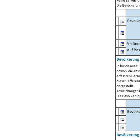
keine Zahlen f
Die Bevölkerung
Bevölk
Verände
auf Bas
Bevölkerung 
In bundesweit 1
obwohl die Ansc
erfassten Pers
dieser Differen
dargestellt.
Abweichungen i
Die Bevölkerung
Bevölk
Bevölkerung 