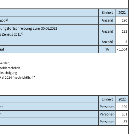
Einheit
2022
1)
Anzahl
190
2022
rungsfortschreibung zum 30.06.2022
Anzahl
193
2)
s Zensus 2011
Anzahl
- 3
ual
%
- 1,554
werden,
melderechtlich
cksichtigung
Mai 2024 (nachrichtlich)"
Einheit
2022
mt
Personen
190
h
Personen
101
Personen
87