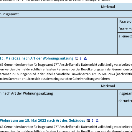
Merkmal
n insgesamt
Paare o
Paare mi
alleinerz
15. Mai 2022 nach Art der Wohnungsnutzung
63 Gemeinden konnten für insgesamt 277 Anschriften die Daten nicht vollständig verarbeitet
ten werden die melderechtlich erfassten Personen bei der Bevölkerungszahl der Gemeinden be
rsonen in Thüringen sind in der Tabelle "Amtliche Einwohnerzahl am 15. Mai 2024 (nachrichtli
n den Summen erklären sich aus dem eingesetzten Geheimhaltungsverfahren.
Merkmal
en nach Art der Wohnungsnutzung
insgesa
darunte
 Wohnraum am 15. Mai 2022 nach Art des Gebäudes
63 Gemeinden konnten für insgesamt 277 Anschriften die Daten nicht vollständig verarbeitet
ten werden die melderechtlich erfassten Personen bei der Bevölkerungszahl der Gemeinden be