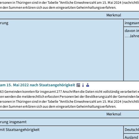
rsonen in Thüringen sind in der Tabelle "Amtliche Einwohnerzahl am 15. Mai 2024 (nachrichtli
n den Summen erklären sich aus dem eingesetzten Geheimhaltungsverfahren.
Merkmal
erung
insgesa
davon im
… Jahr
am 15. Mai 2022 nach Staatsangehörigkeit
63 Gemeinden konnten für insgesamt 277 Anschriften die Daten nicht vollständig verarbeitet
ten werden die melderechtlich erfassten Personen bei der Bevölkerungszahl der Gemeinden be
rsonen in Thüringen sind in der Tabelle "Amtliche Einwohnerzahl am 15. Mai 2024 (nachrichtli
n den Summen erklären sich aus dem eingesetzten Geheimhaltungsverfahren.
Merkmal
erung insgesamt
it Staatsangehörigkeit
Deutsch
Ausland