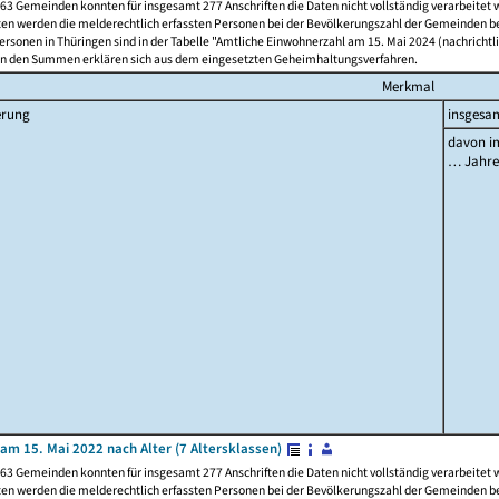
63 Gemeinden konnten für insgesamt 277 Anschriften die Daten nicht vollständig verarbeitet
ten werden die melderechtlich erfassten Personen bei der Bevölkerungszahl der Gemeinden be
rsonen in Thüringen sind in der Tabelle "Amtliche Einwohnerzahl am 15. Mai 2024 (nachrichtli
n den Summen erklären sich aus dem eingesetzten Geheimhaltungsverfahren.
Merkmal
erung
insgesa
davon im
… Jahr
am 15. Mai 2022 nach Alter (7 Altersklassen)
63 Gemeinden konnten für insgesamt 277 Anschriften die Daten nicht vollständig verarbeitet
ten werden die melderechtlich erfassten Personen bei der Bevölkerungszahl der Gemeinden be