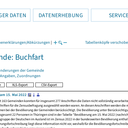
GER DATEN
DATENERHEBUNG
SERVIC
henerklärungen/Abkürzungen
|
Tabellenköpfe verschob
de: Buchfart
änderungen der Gemeinde
 Angaben, Zuordnungen
am 15. Mai 2022
t 163 Gemeinden konnten für insgesamt 277 Anschriften die Daten nicht vollständig verarbeit
hriften für die Zensusbefragung ausgewählt worden waren. An diesen Anschriften werden die 
nen bei der Bevölkerung der Gemeinden berücksichtigt. Die Bevölkerung unter Berücksichtig
nsgesamt 22 Personen in Thüringen sind in der Tabelle "Bevölkerung am 15. Mai 2022 (nachricht
ngruppe der Deutschen im Ausland ist im Zensus 2022 in der bundesweiten Bevölkerung enthal
rungsfortschreibung liegt diese Information nicht vor, weshalb für die Bevölkerungsfortschrei