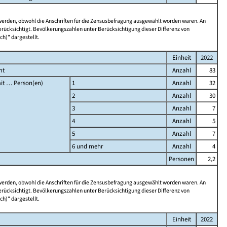
 werden, obwohl die Anschriften für die Zensusbefragung ausgewählt worden waren. An
rücksichtigt. Bevölkerungszahlen unter Berücksichtigung dieser Differenz von
ch)" dargestellt.
Einheit
2022
mt
Anzahl
83
it … Person(en)
1
Anzahl
32
2
Anzahl
30
3
Anzahl
7
4
Anzahl
5
5
Anzahl
7
6 und mehr
Anzahl
4
Personen
2,2
 werden, obwohl die Anschriften für die Zensusbefragung ausgewählt worden waren. An
rücksichtigt. Bevölkerungszahlen unter Berücksichtigung dieser Differenz von
ch)" dargestellt.
Einheit
2022