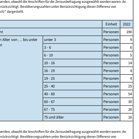
 werden, obwohl die Anschriften für die Zensusbefragung ausgewählt worden waren. An
rücksichtigt. Bevölkerungszahlen unter Berücksichtigung dieser Differenz von
ch)" dargestellt.
Einheit
2022
mt
Personen
190
 Alter von … bis unter
unter 3
Personen
9
en
3 - 6
Personen
6
6 - 10
Personen
5
10 - 16
Personen
14
16 - 19
Personen
4
19 - 25
Personen
4
25 - 40
Personen
25
40 - 60
Personen
54
60 - 67
Personen
30
67 - 75
Personen
20
75 und älter
Personen
16
 werden, obwohl die Anschriften für die Zensusbefragung ausgewählt worden waren. An
rücksichtigt. Bevölkerungszahlen unter Berücksichtigung dieser Differenz von