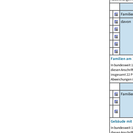
Familie
davon
Familien am 
In bundesweit 1
diesen Anschrif
insgesamt 22 Pe
Abweichungen i
Famili
Gebäude mit
In bundesweit 1
diesen Anschrif