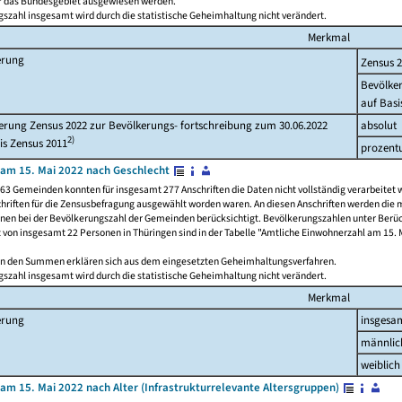
ür das Bundesgebiet ausgewiesen werden.
szahl insgesamt wird durch die statistische Geheimhaltung nicht verändert.
Merkmal
erung
Zensus 
Bevölke
auf Basi
rung Zensus 2022 zur Bevölkerungs- fortschreibung zum 30.06.2022
absolut
2)
is Zensus 2011
prozent
am 15. Mai 2022 nach Geschlecht
63 Gemeinden konnten für insgesamt 277 Anschriften die Daten nicht vollständig verarbeitet 
hriften für die Zensusbefragung ausgewählt worden waren. An diesen Anschriften werden die 
onen bei der Bevölkerungszahl der Gemeinden berücksichtigt. Bevölkerungszahlen unter Berü
z von insgesamt 22 Personen in Thüringen sind in der Tabelle "Amtliche Einwohnerzahl am 15. 
n den Summen erklären sich aus dem eingesetzten Geheimhaltungsverfahren.
szahl insgesamt wird durch die statistische Geheimhaltung nicht verändert.
Merkmal
erung
insgesa
männlic
weiblich
am 15. Mai 2022 nach Alter (Infrastrukturrelevante Altersgruppen)