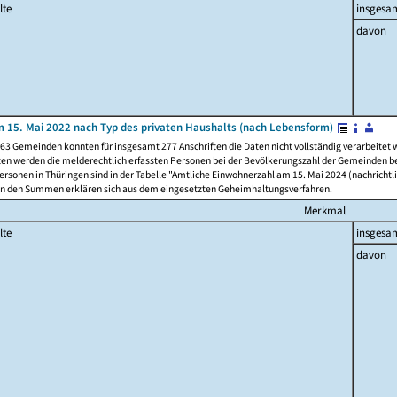
lte
insgesa
davon
 15. Mai 2022 nach Typ des privaten Haushalts (nach Lebensform)
63 Gemeinden konnten für insgesamt 277 Anschriften die Daten nicht vollständig verarbeitet
ten werden die melderechtlich erfassten Personen bei der Bevölkerungszahl der Gemeinden be
rsonen in Thüringen sind in der Tabelle "Amtliche Einwohnerzahl am 15. Mai 2024 (nachrichtli
n den Summen erklären sich aus dem eingesetzten Geheimhaltungsverfahren.
Merkmal
lte
insgesa
davon