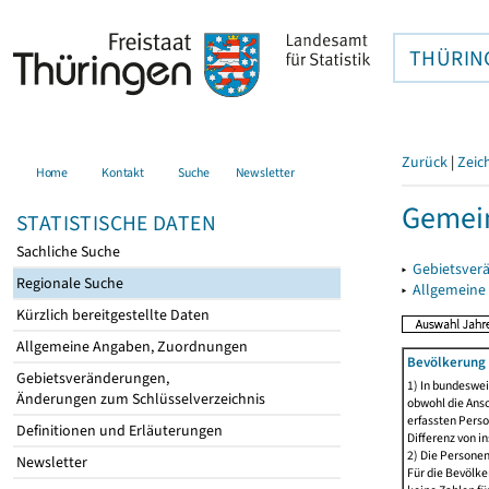
THÜRIN
Zurück
|
Zeic
Home
Kontakt
Suche
Newsletter
Gemein
STATISTISCHE DATEN
Sachliche Suche
▸
Gebietsver
Regionale Suche
▸
Allgemeine
Kürzlich bereitgestellte Daten
Allgemeine Angaben, Zuordnungen
Bevölkerung 
Gebietsveränderungen,
1) In bundeswei
Änderungen zum Schlüsselverzeichnis
obwohl die Ansc
erfassten Perso
Definitionen und Erläuterungen
Differenz von i
2) Die Persone
Newsletter
Für die Bevölke