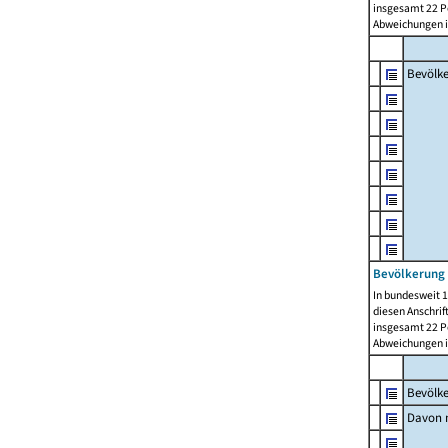
insgesamt 22 Pe
Abweichungen i
Bevölk
Bevölkerung 
In bundesweit 1
diesen Anschrif
insgesamt 22 Pe
Abweichungen i
Bevölk
Davon m