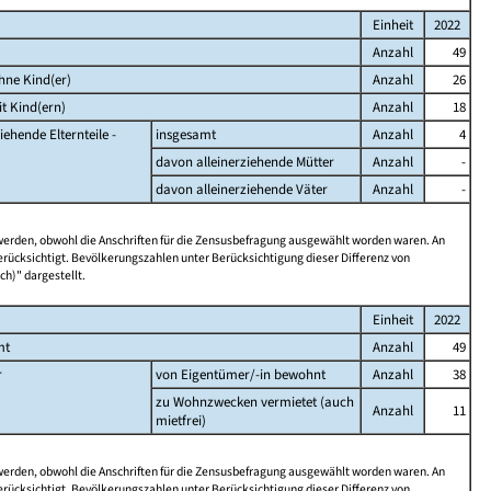
Einheit
2022
Anzahl
49
hne Kind(er)
Anzahl
26
t Kind(ern)
Anzahl
18
iehende Elternteile -
insgesamt
Anzahl
4
davon alleinerziehende Mütter
Anzahl
-
davon alleinerziehende Väter
Anzahl
-
 werden, obwohl die Anschriften für die Zensusbefragung ausgewählt worden waren. An
rücksichtigt. Bevölkerungszahlen unter Berücksichtigung dieser Differenz von
ch)" dargestellt.
Einheit
2022
mt
Anzahl
49
r
von Eigentümer/-in bewohnt
Anzahl
38
zu Wohnzwecken vermietet (auch
Anzahl
11
mietfrei)
 werden, obwohl die Anschriften für die Zensusbefragung ausgewählt worden waren. An
rücksichtigt. Bevölkerungszahlen unter Berücksichtigung dieser Differenz von