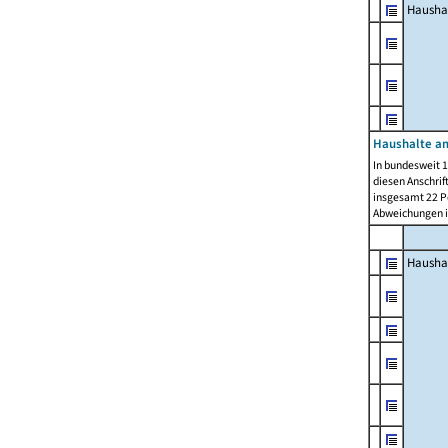
Hausha
Haushalte am
In bundesweit 1
diesen Anschrif
insgesamt 22 Pe
Abweichungen i
Hausha