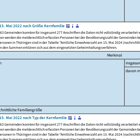
15. Mai 2022 nach Größe Kernfamilie
63 Gemeinden konnten für insgesamt 277 Anschriften die Daten nicht vollständig verarbeitet
ten werden die melderechtlich erfassten Personen bei der Bevölkerungszahl der Gemeinden be
rsonen in Thüringen sind in der Tabelle "Amtliche Einwohnerzahl am 15. Mai 2024 (nachrichtli
n den Summen erklären sich aus dem eingesetzten Geheimhaltungsverfahren.
Merkmal
n
insgesa
davon m
hnittliche Familiengröße
15. Mai 2022 nach Typ der Kernfamilie
63 Gemeinden konnten für insgesamt 277 Anschriften die Daten nicht vollständig verarbeitet
ten werden die melderechtlich erfassten Personen bei der Bevölkerungszahl der Gemeinden be
rsonen in Thüringen sind in der Tabelle "Amtliche Einwohnerzahl am 15. Mai 2024 (nachrichtli
n den Summen erklären sich aus dem eingesetzten Geheimhaltungsverfahren.