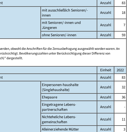
mt
Anzahl
83
mit ausschließlich Senioren/-
Anzahl
18
innen
mit Senioren/-innen und
Anzahl
7
Jüngeren
ohne Senioren/-innen
Anzahl
59
 werden, obwohl die Anschriften für die Zensusbefragung ausgewählt worden waren. An
rücksichtigt. Bevölkerungszahlen unter Berücksichtigung dieser Differenz von
ch)" dargestellt.
Einheit
2022
mt
Anzahl
83
Einpersonen-haushalte
Anzahl
32
(Singlehaushalte)
Ehepaare
Anzahl
36
Eingetragene Lebens-
Anzahl
-
partnerschaften
Nichteheliche Lebens-
Anzahl
11
gemeinschaften
Alleinerziehende Mütter
Anzahl
3