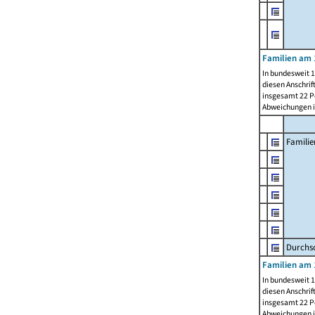
Familien am 
In bundesweit 1
diesen Anschrif
insgesamt 22 Pe
Abweichungen i
Familie
Durchsc
Familien am 
In bundesweit 1
diesen Anschrif
insgesamt 22 Pe
Abweichungen i