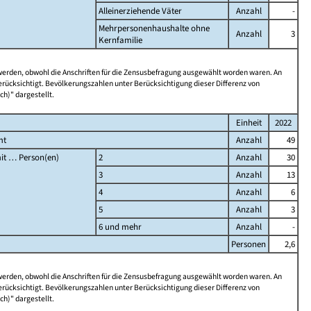
Alleinerziehende Väter
Anzahl
-
Mehrpersonenhaushalte ohne
Anzahl
3
Kernfamilie
 werden, obwohl die Anschriften für die Zensusbefragung ausgewählt worden waren. An
rücksichtigt. Bevölkerungszahlen unter Berücksichtigung dieser Differenz von
ch)" dargestellt.
Einheit
2022
mt
Anzahl
49
it … Person(en)
2
Anzahl
30
3
Anzahl
13
4
Anzahl
6
5
Anzahl
3
6 und mehr
Anzahl
-
Personen
2,6
 werden, obwohl die Anschriften für die Zensusbefragung ausgewählt worden waren. An
rücksichtigt. Bevölkerungszahlen unter Berücksichtigung dieser Differenz von
ch)" dargestellt.