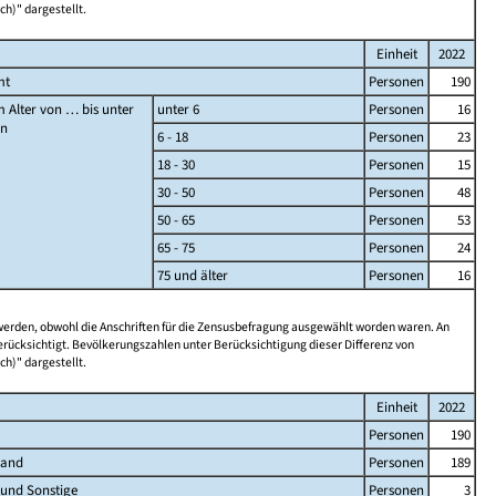
ch)" dargestellt.
Einheit
2022
mt
Personen
190
 Alter von … bis unter
unter 6
Personen
16
en
6 - 18
Personen
23
18 - 30
Personen
15
30 - 50
Personen
48
50 - 65
Personen
53
65 - 75
Personen
24
75 und älter
Personen
16
 werden, obwohl die Anschriften für die Zensusbefragung ausgewählt worden waren. An
rücksichtigt. Bevölkerungszahlen unter Berücksichtigung dieser Differenz von
ch)" dargestellt.
Einheit
2022
Personen
190
land
Personen
189
 und Sonstige
Personen
3