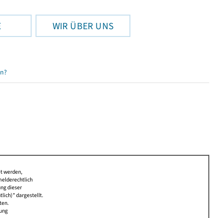
E
WIR ÜBER UNS
en?
et werden,
melderechtlich
ung dieser
lich)" dargestellt.
ten.
bung