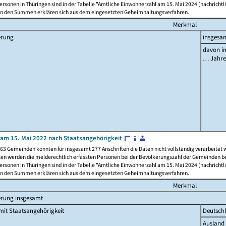
rsonen in Thüringen sind in der Tabelle "Amtliche Einwohnerzahl am 15. Mai 2024 (nachrichtli
n den Summen erklären sich aus dem eingesetzten Geheimhaltungsverfahren.
Merkmal
erung
insgesa
davon im
… Jahr
am 15. Mai 2022 nach Staatsangehörigkeit
63 Gemeinden konnten für insgesamt 277 Anschriften die Daten nicht vollständig verarbeitet
ten werden die melderechtlich erfassten Personen bei der Bevölkerungszahl der Gemeinden be
rsonen in Thüringen sind in der Tabelle "Amtliche Einwohnerzahl am 15. Mai 2024 (nachrichtli
n den Summen erklären sich aus dem eingesetzten Geheimhaltungsverfahren.
Merkmal
erung insgesamt
it Staatsangehörigkeit
Deutsch
Ausland