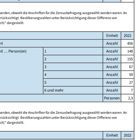
 werden, obwohl die Anschriften für die Zensusbefragung ausgewählt worden waren. An
rücksichtigt. Bevölkerungszahlen unter Berücksichtigung dieser Differenz von
ch)" dargestellt.
Einheit
2022
mt
Anzahl
456
it … Person(en)
1
Anzahl
148
2
Anzahl
155
3
Anzahl
67
4
Anzahl
59
5
Anzahl
27
6 und mehr
Anzahl
7
Personen
2,3
 werden, obwohl die Anschriften für die Zensusbefragung ausgewählt worden waren. An
rücksichtigt. Bevölkerungszahlen unter Berücksichtigung dieser Differenz von
ch)" dargestellt.
Einheit
2022