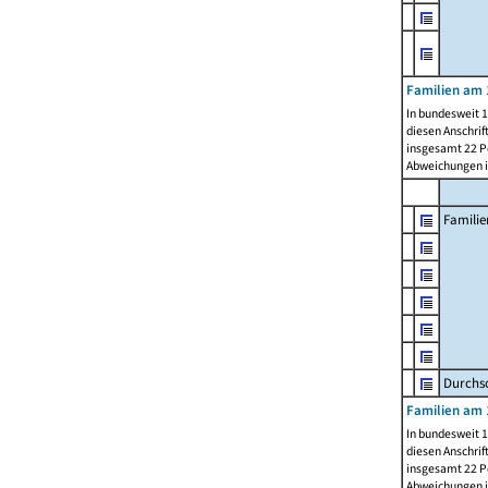
Familien am 
In bundesweit 1
diesen Anschrif
insgesamt 22 Pe
Abweichungen i
Familie
Durchsc
Familien am 
In bundesweit 1
diesen Anschrif
insgesamt 22 Pe
Abweichungen i