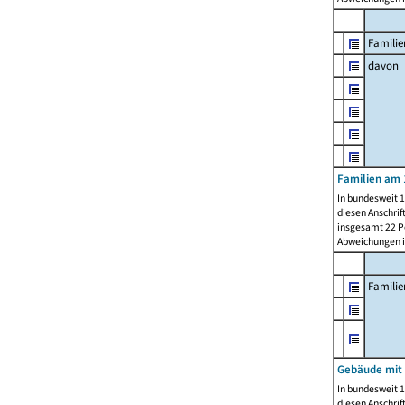
Familie
davon
Familien am 
In bundesweit 1
diesen Anschrif
insgesamt 22 Pe
Abweichungen i
Famili
Gebäude mit
In bundesweit 1
diesen Anschrif