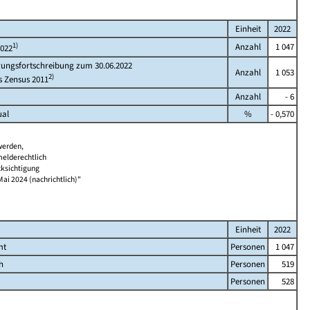
Einheit
2022
1)
Anzahl
1 047
2022
rungsfortschreibung zum 30.06.2022
Anzahl
1 053
2)
s Zensus 2011
Anzahl
- 6
ual
%
- 0,570
werden,
melderechtlich
cksichtigung
Mai 2024 (nachrichtlich)"
Einheit
2022
mt
Personen
1 047
h
Personen
519
Personen
528