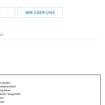
E
WIR ÜBER UNS
en?
et werden,
melderechtlich
ung dieser
lich)" dargestellt.
ten.
bung