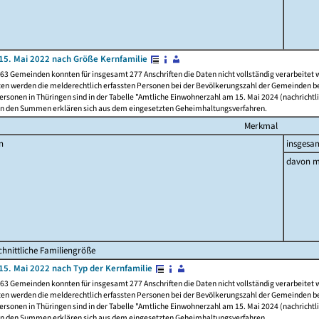
15. Mai 2022 nach Größe Kernfamilie
63 Gemeinden konnten für insgesamt 277 Anschriften die Daten nicht vollständig verarbeitet
ten werden die melderechtlich erfassten Personen bei der Bevölkerungszahl der Gemeinden be
rsonen in Thüringen sind in der Tabelle "Amtliche Einwohnerzahl am 15. Mai 2024 (nachrichtli
n den Summen erklären sich aus dem eingesetzten Geheimhaltungsverfahren.
Merkmal
n
insgesa
davon m
hnittliche Familiengröße
15. Mai 2022 nach Typ der Kernfamilie
63 Gemeinden konnten für insgesamt 277 Anschriften die Daten nicht vollständig verarbeitet
ten werden die melderechtlich erfassten Personen bei der Bevölkerungszahl der Gemeinden be
rsonen in Thüringen sind in der Tabelle "Amtliche Einwohnerzahl am 15. Mai 2024 (nachrichtli
n den Summen erklären sich aus dem eingesetzten Geheimhaltungsverfahren.