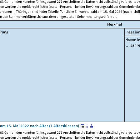
63 Gemeinden konnten für insgesamt 277 Anschriften die Daten nicht vollständig verarbeitet
ten werden die melderechtlich erfassten Personen bei der Bevölkerungszahl der Gemeinden be
rsonen in Thüringen sind in der Tabelle "Amtliche Einwohnerzahl am 15. Mai 2024 (nachrichtli
n den Summen erklären sich aus dem eingesetzten Geheimhaltungsverfahren.
Merkmal
erung
insgesa
davon im
… Jahr
am 15. Mai 2022 nach Alter (7 Altersklassen)
63 Gemeinden konnten für insgesamt 277 Anschriften die Daten nicht vollständig verarbeitet
ten werden die melderechtlich erfassten Personen bei der Bevölkerungszahl der Gemeinden be