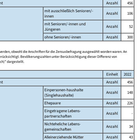
mt
Anzahl
456
mit ausschließlich Senioren/-
Anzahl
106
innen
mit Senioren/-innen und
Anzahl
52
Jüngeren
ohne Senioren/-innen
Anzahl
300
 werden, obwohl die Anschriften für die Zensusbefragung ausgewählt worden waren. An
rücksichtigt. Bevölkerungszahlen unter Berücksichtigung dieser Differenz von
ch)" dargestellt.
Einheit
2022
mt
Anzahl
456
Einpersonen-haushalte
Anzahl
148
(Singlehaushalte)
Ehepaare
Anzahl
226
Eingetragene Lebens-
Anzahl
-
partnerschaften
Nichteheliche Lebens-
Anzahl
34
gemeinschaften
Alleinerziehende Mütter
Anzahl
43