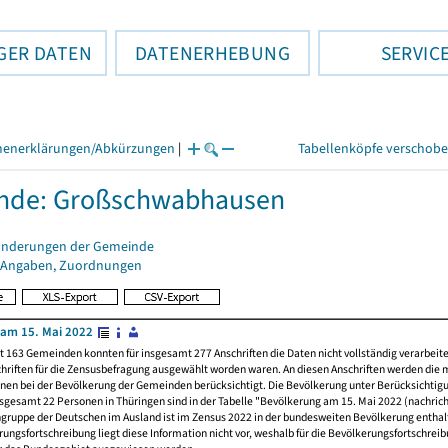
GER DATEN
DATENERHEBUNG
SERVIC
henerklärungen/Abkürzungen
|
Tabellenköpfe verschob
nde: Großschwabhausen
änderungen der Gemeinde
 Angaben, Zuordnungen
am 15. Mai 2022
t 163 Gemeinden konnten für insgesamt 277 Anschriften die Daten nicht vollständig verarbeit
hriften für die Zensusbefragung ausgewählt worden waren. An diesen Anschriften werden die 
nen bei der Bevölkerung der Gemeinden berücksichtigt. Die Bevölkerung unter Berücksichtig
nsgesamt 22 Personen in Thüringen sind in der Tabelle "Bevölkerung am 15. Mai 2022 (nachricht
ngruppe der Deutschen im Ausland ist im Zensus 2022 in der bundesweiten Bevölkerung enthal
rungsfortschreibung liegt diese Information nicht vor, weshalb für die Bevölkerungsfortschrei