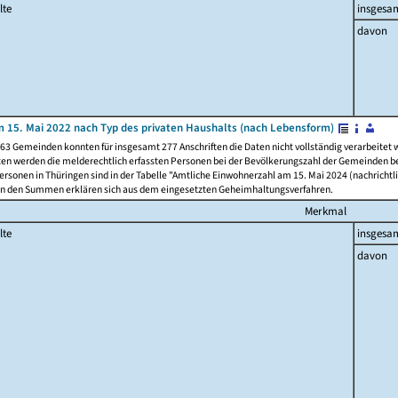
lte
insgesa
davon
 15. Mai 2022 nach Typ des privaten Haushalts (nach Lebensform)
63 Gemeinden konnten für insgesamt 277 Anschriften die Daten nicht vollständig verarbeitet
ten werden die melderechtlich erfassten Personen bei der Bevölkerungszahl der Gemeinden be
rsonen in Thüringen sind in der Tabelle "Amtliche Einwohnerzahl am 15. Mai 2024 (nachrichtli
n den Summen erklären sich aus dem eingesetzten Geheimhaltungsverfahren.
Merkmal
lte
insgesa
davon