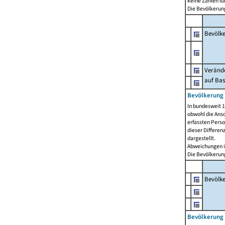
keine Zahlen f
Die Bevölkerung
Bevölk
Verände
auf Bas
Bevölkerung 
In bundesweit 1
obwohl die Ansc
erfassten Pers
dieser Differen
dargestellt.
Abweichungen i
Die Bevölkerung
Bevölk
Bevölkerung 