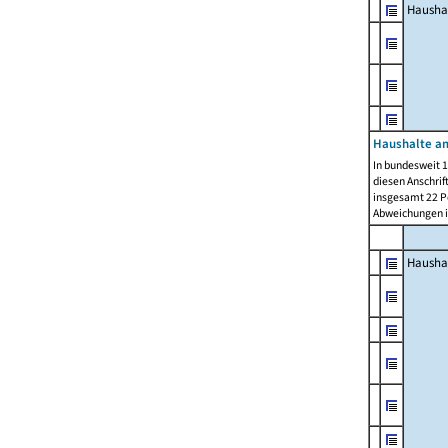
Hausha
Haushalte am
In bundesweit 1
diesen Anschrif
insgesamt 22 Pe
Abweichungen i
Hausha