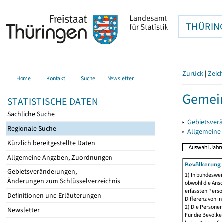
THÜRIN
Zurück
|
Zeic
Home
Kontakt
Suche
Newsletter
Gemei
STATISTISCHE DATEN
Sachliche Suche
▸
Gebietsver
Regionale Suche
▸
Allgemeine
Kürzlich bereitgestellte Daten
Allgemeine Angaben, Zuordnungen
Bevölkerung 
Gebietsveränderungen,
1) In bundeswei
Änderungen zum Schlüsselverzeichnis
obwohl die Ansc
erfassten Perso
Definitionen und Erläuterungen
Differenz von i
2) Die Persone
Newsletter
Für die Bevölke