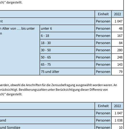
ch)" dargestellt.
Einheit
2022
mt
Personen
1 047
 Alter von … bis unter
unter 6
Personen
48
en
6 - 18
Personen
167
18 - 30
Personen
84
30 - 50
Personen
280
50 - 65
Personen
248
65 - 75
Personen
143
75 und älter
Personen
79
 werden, obwohl die Anschriften für die Zensusbefragung ausgewählt worden waren. An
rücksichtigt. Bevölkerungszahlen unter Berücksichtigung dieser Differenz von
ch)" dargestellt.
Einheit
2022
Personen
1 047
land
Personen
1 038
 und Sonstige
Personen
10