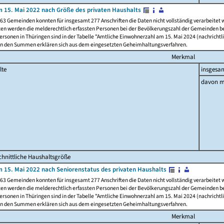
 15. Mai 2022 nach Größe des privaten Haushalts
63 Gemeinden konnten für insgesamt 277 Anschriften die Daten nicht vollständig verarbeitet
ten werden die melderechtlich erfassten Personen bei der Bevölkerungszahl der Gemeinden be
rsonen in Thüringen sind in der Tabelle "Amtliche Einwohnerzahl am 15. Mai 2024 (nachrichtli
n den Summen erklären sich aus dem eingesetzten Geheimhaltungsverfahren.
Merkmal
lte
insgesa
davon m
hnittliche Haushaltsgröße
 15. Mai 2022 nach Seniorenstatus des privaten Haushalts
63 Gemeinden konnten für insgesamt 277 Anschriften die Daten nicht vollständig verarbeitet
ten werden die melderechtlich erfassten Personen bei der Bevölkerungszahl der Gemeinden be
rsonen in Thüringen sind in der Tabelle "Amtliche Einwohnerzahl am 15. Mai 2024 (nachrichtli
n den Summen erklären sich aus dem eingesetzten Geheimhaltungsverfahren.
Merkmal