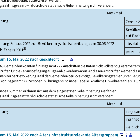
ür das Bundesgebiet ausgewiesen werden.
szahl insgesamt wird durch die statistische Geheimhaltung nicht verändert.
Merkmal
erung
Zensus 
Bevölke
auf Basi
rung Zensus 2022 zur Bevölkerungs- fortschreibung zum 30.06.2022
absolut
2)
is Zensus 2011
prozent
am 15. Mai 2022 nach Geschlecht
63 Gemeinden konnten für insgesamt 277 Anschriften die Daten nicht vollständig verarbeitet 
hriften für die Zensusbefragung ausgewählt worden waren. An diesen Anschriften werden die 
onen bei der Bevölkerungszahl der Gemeinden berücksichtigt. Bevölkerungszahlen unter Berü
z von insgesamt 22 Personen in Thüringen sind in der Tabelle "Amtliche Einwohnerzahl am 15. 
n den Summen erklären sich aus dem eingesetzten Geheimhaltungsverfahren.
szahl insgesamt wird durch die statistische Geheimhaltung nicht verändert.
Merkmal
erung
insgesa
männlic
weiblich
am 15. Mai 2022 nach Alter (Infrastrukturrelevante Altersgruppen)