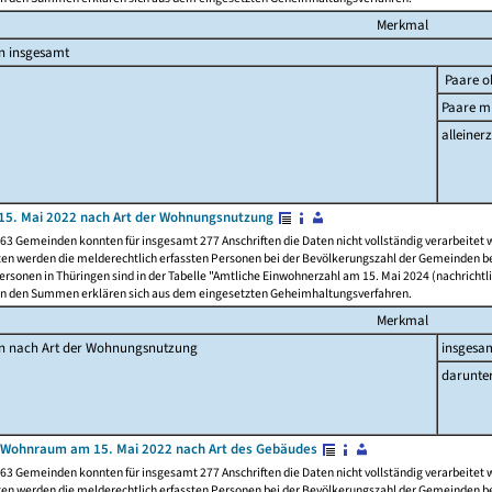
Merkmal
n insgesamt
Paare o
Paare mi
alleinerz
15. Mai 2022 nach Art der Wohnungsnutzung
63 Gemeinden konnten für insgesamt 277 Anschriften die Daten nicht vollständig verarbeitet
ten werden die melderechtlich erfassten Personen bei der Bevölkerungszahl der Gemeinden be
rsonen in Thüringen sind in der Tabelle "Amtliche Einwohnerzahl am 15. Mai 2024 (nachrichtli
n den Summen erklären sich aus dem eingesetzten Geheimhaltungsverfahren.
Merkmal
en nach Art der Wohnungsnutzung
insgesa
darunte
 Wohnraum am 15. Mai 2022 nach Art des Gebäudes
63 Gemeinden konnten für insgesamt 277 Anschriften die Daten nicht vollständig verarbeitet
ten werden die melderechtlich erfassten Personen bei der Bevölkerungszahl der Gemeinden be