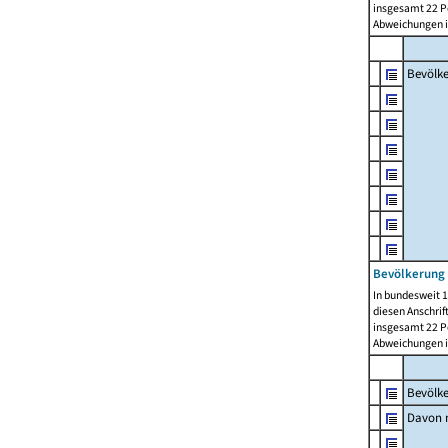
insgesamt 22 Pe
Abweichungen i
Bevölk
Bevölkerung 
In bundesweit 1
diesen Anschrif
insgesamt 22 Pe
Abweichungen i
Bevölk
Davon m