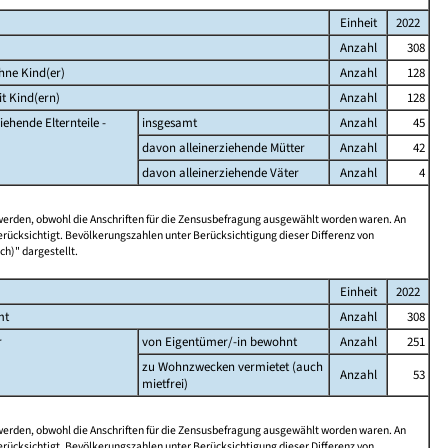
Einheit
2022
Anzahl
308
hne Kind(er)
Anzahl
128
t Kind(ern)
Anzahl
128
iehende Elternteile -
insgesamt
Anzahl
45
davon alleinerziehende Mütter
Anzahl
42
davon alleinerziehende Väter
Anzahl
4
 werden, obwohl die Anschriften für die Zensusbefragung ausgewählt worden waren. An
rücksichtigt. Bevölkerungszahlen unter Berücksichtigung dieser Differenz von
ch)" dargestellt.
Einheit
2022
mt
Anzahl
308
r
von Eigentümer/-in bewohnt
Anzahl
251
zu Wohnzwecken vermietet (auch
Anzahl
53
mietfrei)
 werden, obwohl die Anschriften für die Zensusbefragung ausgewählt worden waren. An
rücksichtigt. Bevölkerungszahlen unter Berücksichtigung dieser Differenz von