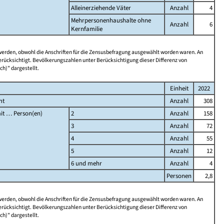
Alleinerziehende Väter
Anzahl
4
Mehrpersonenhaushalte ohne
Anzahl
6
Kernfamilie
 werden, obwohl die Anschriften für die Zensusbefragung ausgewählt worden waren. An
rücksichtigt. Bevölkerungszahlen unter Berücksichtigung dieser Differenz von
ch)" dargestellt.
Einheit
2022
mt
Anzahl
308
it … Person(en)
2
Anzahl
158
3
Anzahl
72
4
Anzahl
55
5
Anzahl
12
6 und mehr
Anzahl
4
Personen
2,8
 werden, obwohl die Anschriften für die Zensusbefragung ausgewählt worden waren. An
rücksichtigt. Bevölkerungszahlen unter Berücksichtigung dieser Differenz von
ch)" dargestellt.