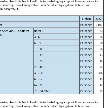
 werden, obwohl die Anschriften für die Zensusbefragung ausgewählt worden waren. An
rücksichtigt. Bevölkerungszahlen unter Berücksichtigung dieser Differenz von
ch)" dargestellt.
Einheit
2022
mt
Personen
1 047
 Alter von … bis unter
unter 3
Personen
23
en
3 - 6
Personen
26
6 - 10
Personen
58
10 - 16
Personen
86
16 - 19
Personen
43
19 - 25
Personen
44
25 - 40
Personen
132
40 - 60
Personen
326
60 - 67
Personen
115
67 - 75
Personen
112
75 und älter
Personen
79
 werden, obwohl die Anschriften für die Zensusbefragung ausgewählt worden waren. An
rücksichtigt. Bevölkerungszahlen unter Berücksichtigung dieser Differenz von