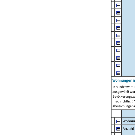
Wohnungen i
In bundesweit 1
ausgewählt wor
Bevölkerungszah
(nachrichtlich)"
Abweichungen i
Wohnun
Anzahl