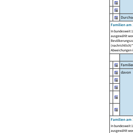
Durchsc
Familien am 
In bundesweit 1
ausgewählt wor
Bevölkerungszah
(nachrichtlich)"
Abweichungen i
Familie
davon
Familien am 
In bundesweit 1
ausgewählt wor