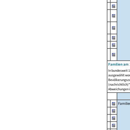
Familien am 
In bundesweit 1
ausgewählt wor
Bevölkerungszah
(nachrichtlich)"
Abweichungen i
Familie