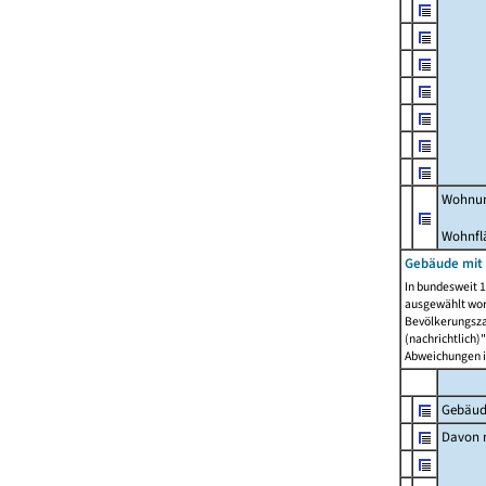
Wohnun
Wohnfl
Gebäude mit
In bundesweit 1
ausgewählt wor
Bevölkerungszah
(nachrichtlich)"
Abweichungen i
Gebäud
Davon m