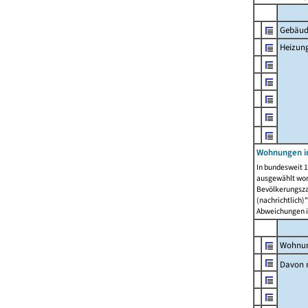
Gebäud
Heizun
Wohnungen i
In bundesweit 1
ausgewählt wor
Bevölkerungszah
(nachrichtlich)"
Abweichungen i
Wohnun
Davon 