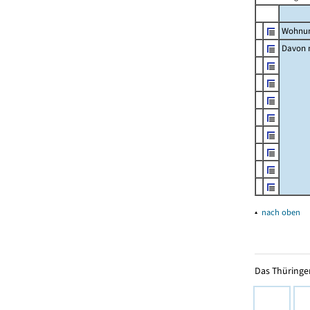
Wohnun
Davon m
▴
nach oben
Das Thüringer