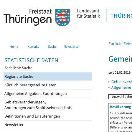
THÜRIN
Zurück
|
Zeic
Home
Kontakt
Suche
Newsletter
Gemein
STATISTISCHE DATEN
Sachliche Suche
seit 01.01.2019
Regionale Suche
▸
Gebietsver
Kürzlich bereitgestellte Daten
▸
Allgemeine
Allgemeine Angaben, Zuordnungen
Gebietsveränderungen,
Bevölkerung 
Änderungen zum Schlüsselverzeichnis
1) In bundeswei
Definitionen und Erläuterungen
obwohl die Ansc
erfassten Perso
Newsletter
Differenz von i