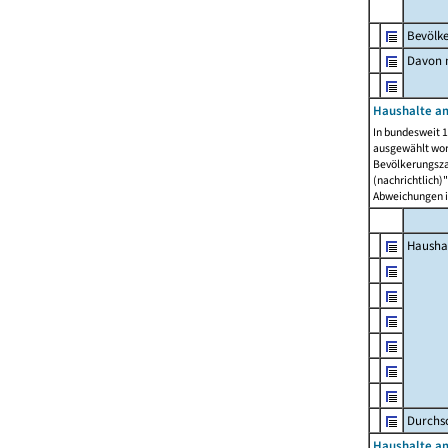
Bevölk
Davon m
Haushalte am
In bundesweit 1
ausgewählt wor
Bevölkerungszah
(nachrichtlich)"
Abweichungen i
Hausha
Durchsc
Haushalte am