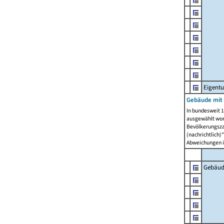
Eigent
Gebäude mit
In bundesweit 1
ausgewählt wor
Bevölkerungszah
(nachrichtlich)"
Abweichungen i
Gebäud