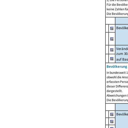
2) Die Persone
Für die Bevölke
keine Zahlen f
Die Bevölkerung
Bevölk
Verände
zum 30.
auf Bas
Bevölkerung 
In bundesweit 1
obwohl die Ansc
erfassten Pers
dieser Differen
dargestellt.
Abweichungen i
Die Bevölkerung
Bevölk