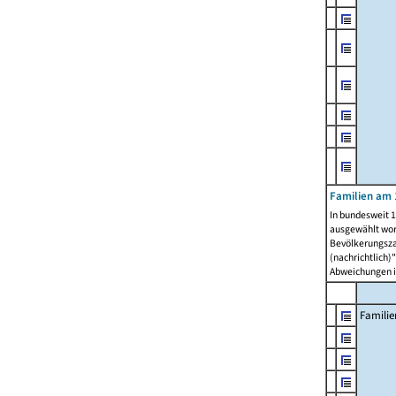
Familien am 
In bundesweit 1
ausgewählt wor
Bevölkerungszah
(nachrichtlich)"
Abweichungen i
Familie