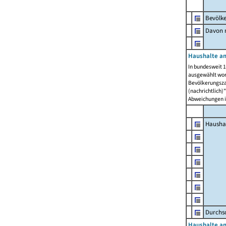
Bevölk
Davon m
Haushalte am
In bundesweit 1
ausgewählt wor
Bevölkerungszah
(nachrichtlich)"
Abweichungen i
Hausha
Durchsc
Haushalte am