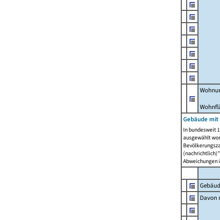
Wohnun
Wohnfl
Gebäude mit
In bundesweit 1
ausgewählt wor
Bevölkerungszah
(nachrichtlich)"
Abweichungen i
Gebäud
Davon m