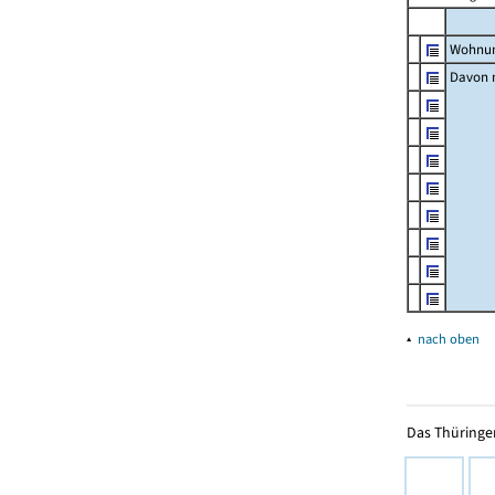
Wohnun
Davon m
▴
nach oben
Das Thüringer