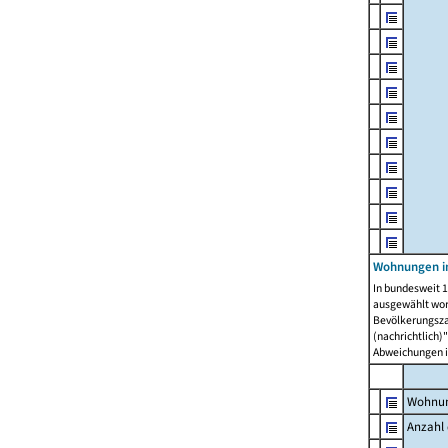
Wohnungen i
In bundesweit 1
ausgewählt wor
Bevölkerungszah
(nachrichtlich)"
Abweichungen i
Wohnun
Anzahl