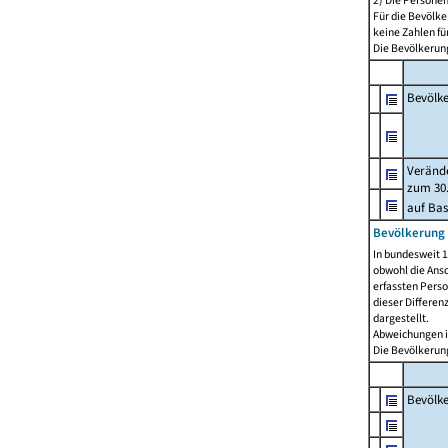
2) Die Persone
Für die Bevölke
keine Zahlen f
Die Bevölkerung
Bevölk
Verände
zum 30.
auf Bas
Bevölkerung 
In bundesweit 1
obwohl die Ansc
erfassten Pers
dieser Differen
dargestellt.
Abweichungen i
Die Bevölkerung
Bevölk