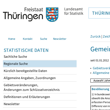
THÜRIN
Zurück
|
Zeic
Home
Kontakt
Suche
Newsletter
Gemein
STATISTISCHE DATEN
Sachliche Suche
seit 01.01.2012
Regionale Suche
▸
Gebietsver
Kürzlich bereitgestellte Daten
▸
Allgemeine
Allgemeine Angaben, Zuordnungen
Gebietsveränderungen,
Bevölkerung 
Änderungen zum Schlüsselverzeichnis
1) In bundeswei
Definitionen und Erläuterungen
obwohl die Ansc
erfassten Perso
Newsletter
Differenz von i