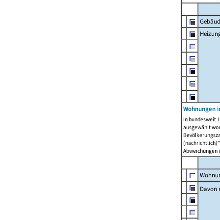
Gebäud
Heizun
Wohnungen i
In bundesweit 1
ausgewählt wor
Bevölkerungszah
(nachrichtlich)"
Abweichungen i
Wohnun
Davon 