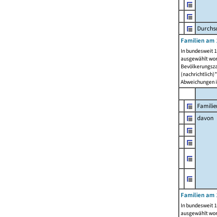
Durchsc
Familien am 
In bundesweit 1
ausgewählt wor
Bevölkerungszah
(nachrichtlich)"
Abweichungen i
Familie
davon
Familien am 
In bundesweit 1
ausgewählt wor