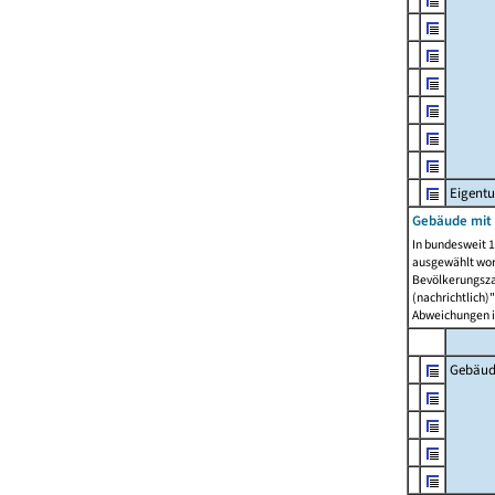
Eigent
Gebäude mit
In bundesweit 1
ausgewählt wor
Bevölkerungszah
(nachrichtlich)"
Abweichungen i
Gebäud