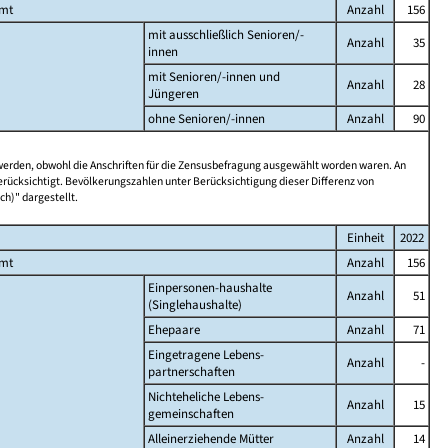
amt
Anzahl
156
mit ausschließlich Senioren/-
Anzahl
35
innen
mit Senioren/-innen und
Anzahl
28
Jüngeren
ohne Senioren/-innen
Anzahl
90
 werden, obwohl die Anschriften für die Zensusbefragung ausgewählt worden waren. An
rücksichtigt. Bevölkerungszahlen unter Berücksichtigung dieser Differenz von
ch)" dargestellt.
Einheit
2022
amt
Anzahl
156
Einpersonen-haushalte
Anzahl
51
(Singlehaushalte)
Ehepaare
Anzahl
71
Eingetragene Lebens-
Anzahl
-
partnerschaften
Nichteheliche Lebens-
Anzahl
15
gemeinschaften
Alleinerziehende Mütter
Anzahl
14