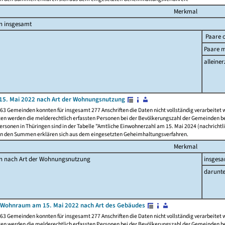
Merkmal
n insgesamt
Paare o
Paare m
alleiner
15. Mai 2022 nach Art der Wohnungsnutzung
63 Gemeinden konnten für insgesamt 277 Anschriften die Daten nicht vollständig verarbeitet
ten werden die melderechtlich erfassten Personen bei der Bevölkerungszahl der Gemeinden be
rsonen in Thüringen sind in der Tabelle "Amtliche Einwohnerzahl am 15. Mai 2024 (nachrichtli
n den Summen erklären sich aus dem eingesetzten Geheimhaltungsverfahren.
Merkmal
en nach Art der Wohnungsnutzung
insges
darunte
 Wohnraum am 15. Mai 2022 nach Art des Gebäudes
63 Gemeinden konnten für insgesamt 277 Anschriften die Daten nicht vollständig verarbeitet
ten werden die melderechtlich erfassten Personen bei der Bevölkerungszahl der Gemeinden be