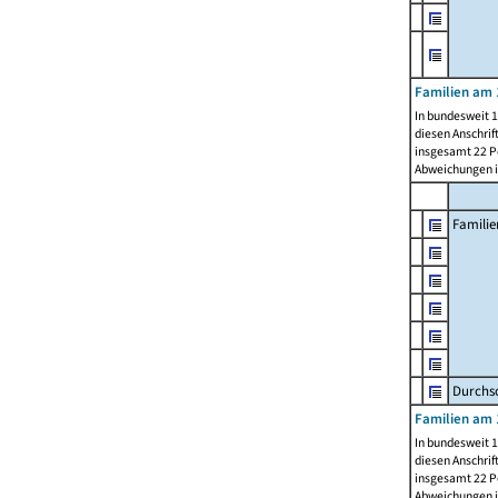
Familien am 
In bundesweit 1
diesen Anschrif
insgesamt 22 Pe
Abweichungen i
Familie
Durchsc
Familien am 
In bundesweit 1
diesen Anschrif
insgesamt 22 Pe
Abweichungen i