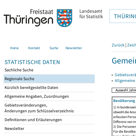
THÜRIN
Zurück
|
Zeic
Home
Kontakt
Suche
Newsletter
Gemei
STATISTISCHE DATEN
Sachliche Suche
▸
Gebietsver
Regionale Suche
▸
Allgemeine
Kürzlich bereitgestellte Daten
Allgemeine Angaben, Zuordnungen
Bevölkerung 
Gebietsveränderungen,
1) In bundeswei
Änderungen zum Schlüsselverzeichnis
obwohl die Ansc
erfassten Perso
Definitionen und Erläuterungen
Differenz von i
2) Die Persone
Newsletter
Für die Bevölke