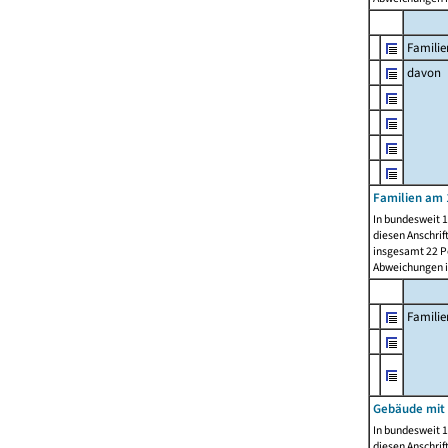
Familie
davon
Familien am 
In bundesweit 1
diesen Anschrif
insgesamt 22 Pe
Abweichungen i
Famili
Gebäude mit
In bundesweit 1
diesen Anschrif