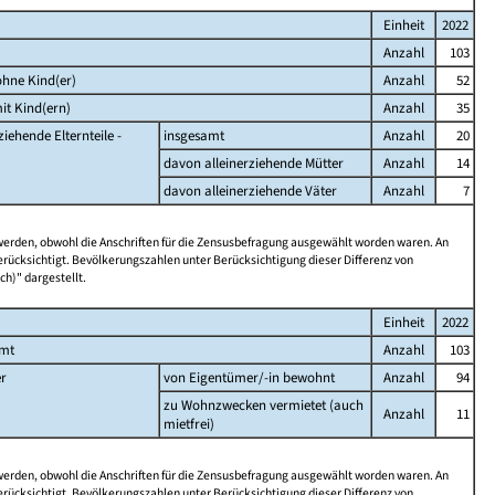
Einheit
2022
Anzahl
103
hne Kind(er)
Anzahl
52
it Kind(ern)
Anzahl
35
ziehende Elternteile -
insgesamt
Anzahl
20
davon alleinerziehende Mütter
Anzahl
14
davon alleinerziehende Väter
Anzahl
7
 werden, obwohl die Anschriften für die Zensusbefragung ausgewählt worden waren. An
rücksichtigt. Bevölkerungszahlen unter Berücksichtigung dieser Differenz von
ch)" dargestellt.
Einheit
2022
amt
Anzahl
103
r
von Eigentümer/-in bewohnt
Anzahl
94
zu Wohnzwecken vermietet (auch
Anzahl
11
mietfrei)
 werden, obwohl die Anschriften für die Zensusbefragung ausgewählt worden waren. An
rücksichtigt. Bevölkerungszahlen unter Berücksichtigung dieser Differenz von