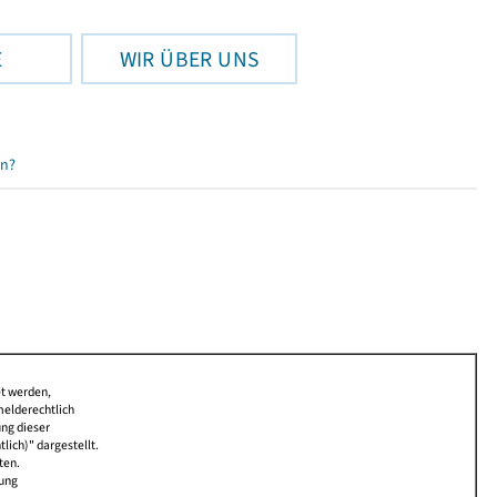
E
WIR ÜBER UNS
en?
et werden,
melderechtlich
ung dieser
lich)" dargestellt.
ten.
bung