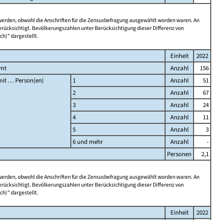
 werden, obwohl die Anschriften für die Zensusbefragung ausgewählt worden waren. An
rücksichtigt. Bevölkerungszahlen unter Berücksichtigung dieser Differenz von
ch)" dargestellt.
Einheit
2022
amt
Anzahl
156
it … Person(en)
1
Anzahl
51
2
Anzahl
67
3
Anzahl
24
4
Anzahl
11
5
Anzahl
3
6 und mehr
Anzahl
-
Personen
2,1
 werden, obwohl die Anschriften für die Zensusbefragung ausgewählt worden waren. An
rücksichtigt. Bevölkerungszahlen unter Berücksichtigung dieser Differenz von
ch)" dargestellt.
Einheit
2022