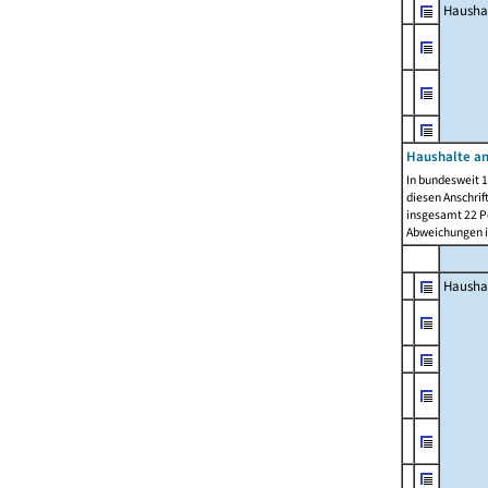
Hausha
Haushalte am
In bundesweit 1
diesen Anschrif
insgesamt 22 Pe
Abweichungen i
Hausha