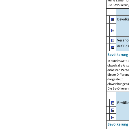
keine Zahlen f
Die Bevölkerung
Bevölk
Verände
auf Bas
Bevölkerung 
In bundesweit 1
obwohl die Ansc
erfassten Pers
dieser Differen
dargestellt.
Abweichungen i
Die Bevölkerung
Bevölk
Bevölkerung 