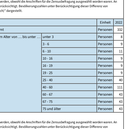
 werden, obwohl die Anschriften für die Zensusbefragung ausgewählt worden waren. An
rücksichtigt. Bevölkerungszahlen unter Berücksichtigung dieser Differenz von
ch)" dargestellt.
Einheit
2022
amt
Personen
332
m Alter von … bis unter …
unter 3
Personen
8
3 - 6
Personen
9
6 - 10
Personen
11
10 - 16
Personen
9
16 - 19
Personen
9
19 - 25
Personen
9
25 - 40
Personen
40
40 - 60
Personen
111
60 - 67
Personen
43
67 - 75
Personen
43
75 und älter
Personen
43
 werden, obwohl die Anschriften für die Zensusbefragung ausgewählt worden waren. An
rücksichtigt. Bevölkerungszahlen unter Berücksichtigung dieser Differenz von