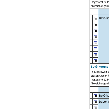
insgesamt 22 Pe
Abweichungen i
Bevölk
Bevölkerung 
In bundesweit 1
diesen Anschrif
insgesamt 22 Pe
Abweichungen i
Bevölk
Davon m