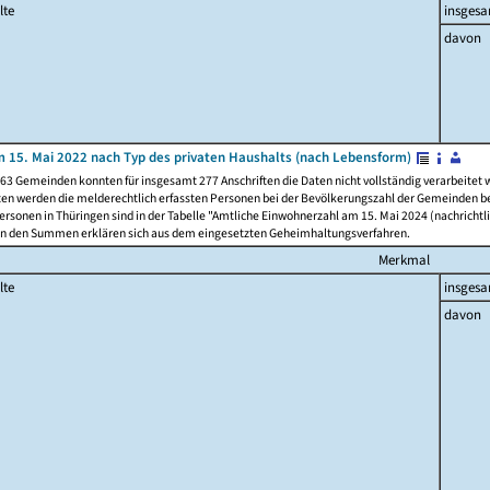
lte
insges
davon
 15. Mai 2022 nach Typ des privaten Haushalts (nach Lebensform)
63 Gemeinden konnten für insgesamt 277 Anschriften die Daten nicht vollständig verarbeitet
ten werden die melderechtlich erfassten Personen bei der Bevölkerungszahl der Gemeinden be
rsonen in Thüringen sind in der Tabelle "Amtliche Einwohnerzahl am 15. Mai 2024 (nachrichtli
n den Summen erklären sich aus dem eingesetzten Geheimhaltungsverfahren.
Merkmal
lte
insges
davon