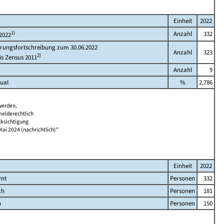
Einheit
2022
1)
Anzahl
332
2022
rungsfortschreibung zum 30.06.2022
Anzahl
323
2)
is Zensus 2011
Anzahl
9
ual
%
2,786
werden,
melderechtlich
cksichtigung
Mai 2024 (nachrichtlich)"
Einheit
2022
amt
Personen
332
ch
Personen
181
h
Personen
150