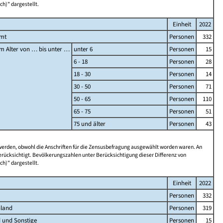
ch)" dargestellt.
Einheit
2022
amt
Personen
332
m Alter von … bis unter …
unter 6
Personen
15
6 - 18
Personen
28
18 - 30
Personen
14
30 - 50
Personen
71
50 - 65
Personen
110
65 - 75
Personen
51
75 und älter
Personen
43
 werden, obwohl die Anschriften für die Zensusbefragung ausgewählt worden waren. An
rücksichtigt. Bevölkerungszahlen unter Berücksichtigung dieser Differenz von
ch)" dargestellt.
Einheit
2022
Personen
332
hland
Personen
319
 und Sonstige
Personen
15