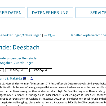
GER DATEN
DATENERHEBUNG
SERVIC
henerklärungen/Abkürzungen
|
Tabellenköpfe verschob
nde: Deesbach
änderungen der Gemeinde
 Angaben, Zuordnungen
am 15. Mai 2022
t 163 Gemeinden konnten für insgesamt 277 Anschriften die Daten nicht vollständig verarbeit
hriften für die Zensusbefragung ausgewählt worden waren. An diesen Anschriften werden die 
nen bei der Bevölkerung der Gemeinden berücksichtigt. Die Bevölkerung unter Berücksichtig
nsgesamt 22 Personen in Thüringen sind in der Tabelle "Bevölkerung am 15. Mai 2022 (nachricht
ngruppe der Deutschen im Ausland ist im Zensus 2022 in der bundesweiten Bevölkerung enthal
rungsfortschreibung liegt diese Information nicht vor, weshalb für die Bevölkerungsfortschrei