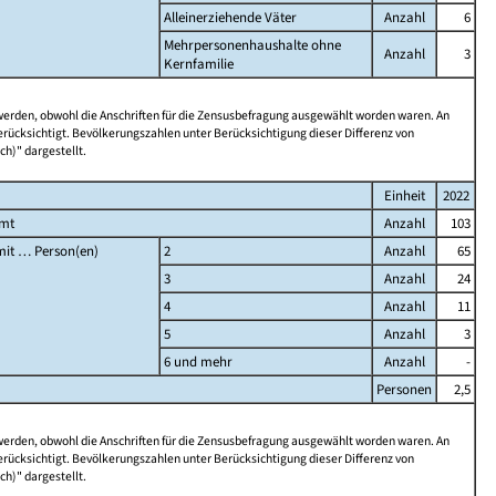
Alleinerziehende Väter
Anzahl
6
Mehrpersonenhaushalte ohne
Anzahl
3
Kernfamilie
 werden, obwohl die Anschriften für die Zensusbefragung ausgewählt worden waren. An
rücksichtigt. Bevölkerungszahlen unter Berücksichtigung dieser Differenz von
ch)" dargestellt.
Einheit
2022
amt
Anzahl
103
it … Person(en)
2
Anzahl
65
3
Anzahl
24
4
Anzahl
11
5
Anzahl
3
6 und mehr
Anzahl
-
Personen
2,5
 werden, obwohl die Anschriften für die Zensusbefragung ausgewählt worden waren. An
rücksichtigt. Bevölkerungszahlen unter Berücksichtigung dieser Differenz von
ch)" dargestellt.