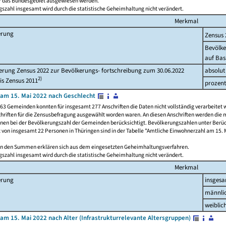
ür das Bundesgebiet ausgewiesen werden.
szahl insgesamt wird durch die statistische Geheimhaltung nicht verändert.
Merkmal
erung
Zensus 
Bevölke
auf Bas
rung Zensus 2022 zur Bevölkerungs- fortschreibung zum 30.06.2022
absolut
2)
is Zensus 2011
prozent
am 15. Mai 2022 nach Geschlecht
63 Gemeinden konnten für insgesamt 277 Anschriften die Daten nicht vollständig verarbeitet 
hriften für die Zensusbefragung ausgewählt worden waren. An diesen Anschriften werden die 
onen bei der Bevölkerungszahl der Gemeinden berücksichtigt. Bevölkerungszahlen unter Berü
z von insgesamt 22 Personen in Thüringen sind in der Tabelle "Amtliche Einwohnerzahl am 15. 
n den Summen erklären sich aus dem eingesetzten Geheimhaltungsverfahren.
szahl insgesamt wird durch die statistische Geheimhaltung nicht verändert.
Merkmal
erung
insges
männli
weiblic
am 15. Mai 2022 nach Alter (Infrastrukturrelevante Altersgruppen)