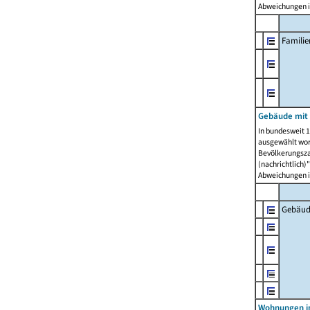
Abweichungen i
Famili
Gebäude mit
In bundesweit 1
ausgewählt wor
Bevölkerungszah
(nachrichtlich)"
Abweichungen i
Gebäud
Wohnungen i