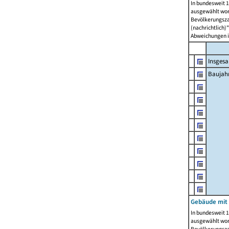
In bundesweit 1
ausgewählt wor
Bevölkerungszah
(nachrichtlich)"
Abweichungen i
Insges
Baujahr
Gebäude mit
In bundesweit 1
ausgewählt wor