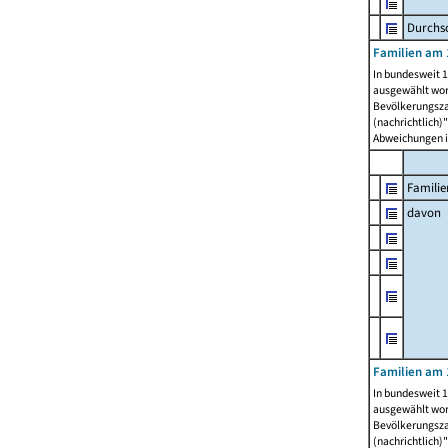
Durchsc
Familien am 
In bundesweit 1
ausgewählt wor
Bevölkerungszah
(nachrichtlich)"
Abweichungen i
Familie
davon
Familien am 
In bundesweit 1
ausgewählt wor
Bevölkerungszah
(nachrichtlich)"