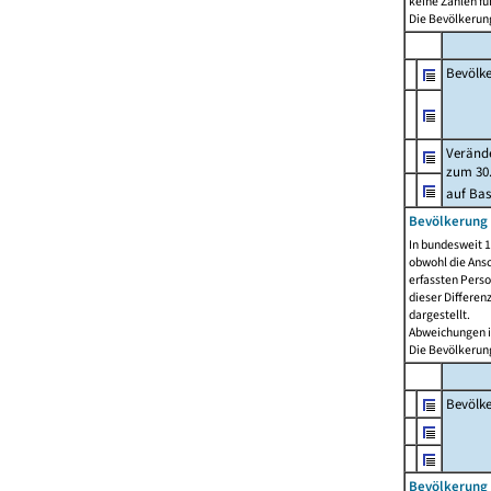
keine Zahlen f
Die Bevölkerung
Bevölk
Verände
zum 30.
auf Bas
Bevölkerung 
In bundesweit 1
obwohl die Ansc
erfassten Pers
dieser Differen
dargestellt.
Abweichungen i
Die Bevölkerung
Bevölk
Bevölkerung 