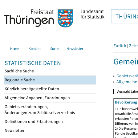
THÜRIN
Zurück
|
Zeic
Home
Kontakt
Suche
Newsletter
Gemei
STATISTISCHE DATEN
Sachliche Suche
▸
Gebietsver
Regionale Suche
▸
Allgemeine
Kürzlich bereitgestellte Daten
Allgemeine Angaben, Zuordnungen
Bevölkerung 
Gebietsveränderungen,
1) In bundeswei
Änderungen zum Schlüsselverzeichnis
obwohl die Ansc
erfassten Perso
Definitionen und Erläuterungen
Differenz von i
2) Die Persone
Newsletter
Für die Bevölke