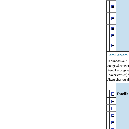
Familien am 
In bundesweit 1
ausgewählt wor
Bevölkerungszah
(nachrichtlich)"
Abweichungen i
Familie