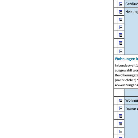
Gebäud
Heizun
Wohnungen i
In bundesweit 1
ausgewählt wor
Bevölkerungszah
(nachrichtlich)"
Abweichungen i
Wohnun
Davon 