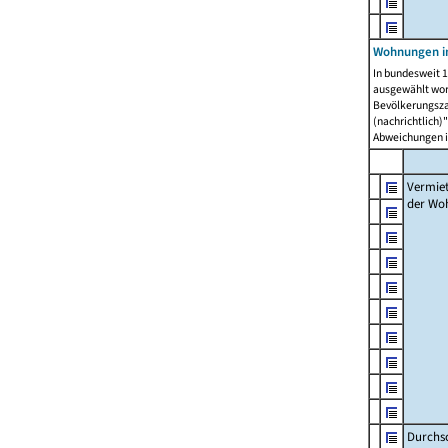
Wohnungen in
In bundesweit 1
ausgewählt wor
Bevölkerungszah
(nachrichtlich)"
Abweichungen i
Vermie
der Wo
Durchs