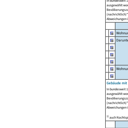
In bundesweit 1
ausgewählt wor
Bevölkerungszah
(nachrichtlich)"
Abweichungen i
Wohnun
Darunt
Wohnun
Gebäude mit
In bundesweit 1
ausgewählt wor
Bevölkerungszah
(nachrichtlich)"
Abweichungen i
1)
auch Nachtsp