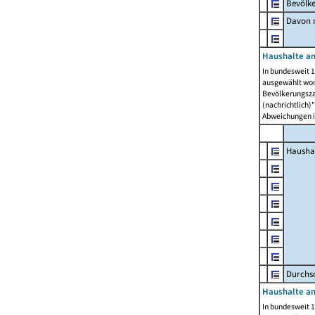
Bevölk
Davon m
Haushalte am
In bundesweit 1
ausgewählt wor
Bevölkerungszah
(nachrichtlich)"
Abweichungen i
Hausha
Durchsc
Haushalte am
In bundesweit 1