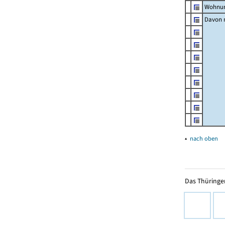
Wohnun
Davon m
▴
nach oben
Das Thüringer