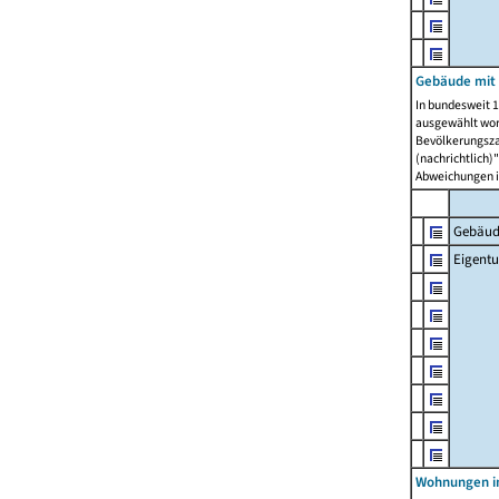
Gebäude mit
In bundesweit 1
ausgewählt wor
Bevölkerungszah
(nachrichtlich)"
Abweichungen i
Gebäud
Eigent
Wohnungen in