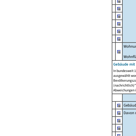
Wohnun
Wohnfl
Gebäude mit
In bundesweit 1
ausgewählt wor
Bevölkerungszah
(nachrichtlich)"
Abweichungen i
Gebäud
Davon m