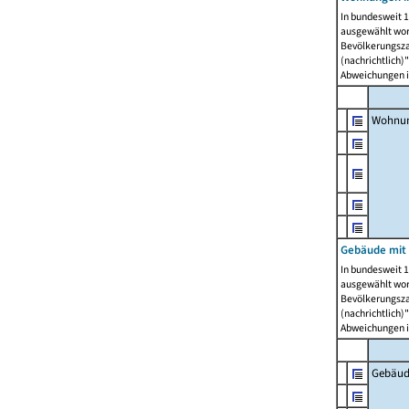
In bundesweit 1
ausgewählt wor
Bevölkerungszah
(nachrichtlich)"
Abweichungen i
Wohnun
Gebäude mit 
In bundesweit 1
ausgewählt wor
Bevölkerungszah
(nachrichtlich)"
Abweichungen i
Gebäud