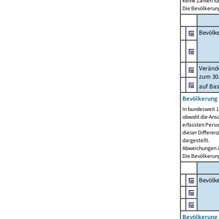
keine Zahlen f
Die Bevölkerung
Bevölk
Verände
zum 30.
auf Bas
Bevölkerung 
In bundesweit 1
obwohl die Ansc
erfassten Pers
dieser Differen
dargestellt.
Abweichungen i
Die Bevölkerung
Bevölk
Bevölkerung 