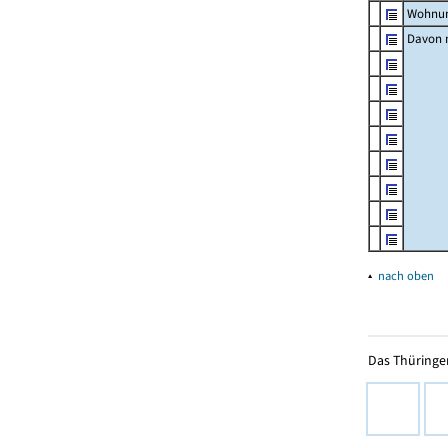
Wohnun
Davon m
▴
nach oben
Das Thüringer