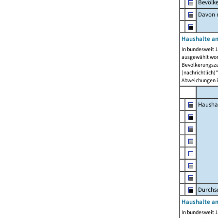
Bevölk
Davon m
Haushalte am
In bundesweit 1
ausgewählt wor
Bevölkerungszah
(nachrichtlich)"
Abweichungen i
Hausha
Durchsc
Haushalte am
In bundesweit 1