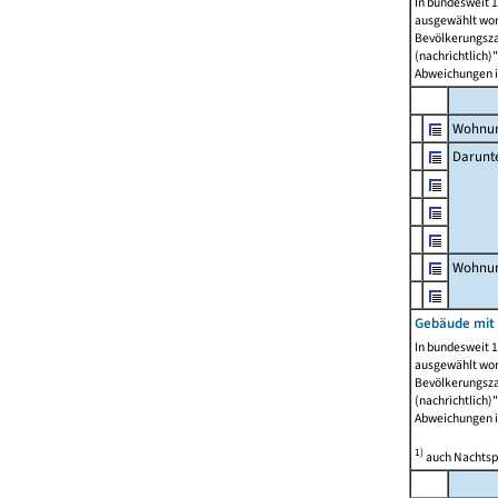
In bundesweit 1
ausgewählt wor
Bevölkerungszah
(nachrichtlich)"
Abweichungen i
Wohnun
Darunt
Wohnun
Gebäude mit
In bundesweit 1
ausgewählt wor
Bevölkerungszah
(nachrichtlich)"
Abweichungen i
1)
auch Nachtsp