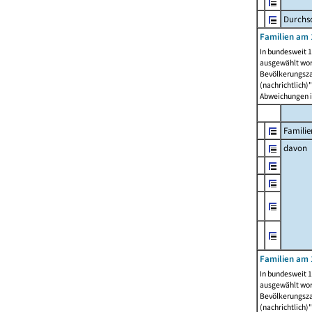
Durchsc
Familien am 
In bundesweit 1
ausgewählt wor
Bevölkerungszah
(nachrichtlich)"
Abweichungen i
Familie
davon
Familien am 
In bundesweit 1
ausgewählt wor
Bevölkerungszah
(nachrichtlich)"