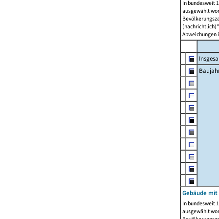
In bundesweit 1
ausgewählt wor
Bevölkerungszah
(nachrichtlich)"
Abweichungen i
Insges
Baujahr
Gebäude mit
In bundesweit 1
ausgewählt wor