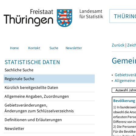
THÜRIN
Zurück
|
Zeic
Home
Kontakt
Suche
Newsletter
Gemei
STATISTISCHE DATEN
Sachliche Suche
▸
Gebietsver
Regionale Suche
▸
Allgemeine
Kürzlich bereitgestellte Daten
Allgemeine Angaben, Zuordnungen
Bevölkerung 
Gebietsveränderungen,
1) In bundeswei
Änderungen zum Schlüsselverzeichnis
obwohl die Ansc
erfassten Perso
Definitionen und Erläuterungen
Differenz von i
2) Die Persone
Newsletter
Für die Bevölke