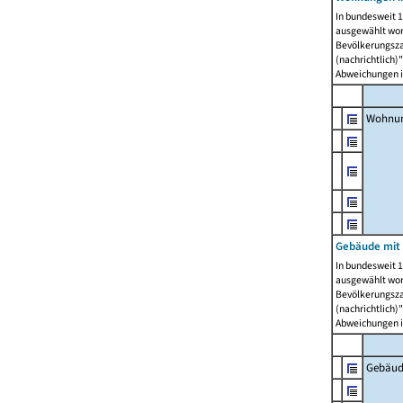
In bundesweit 1
ausgewählt wor
Bevölkerungszah
(nachrichtlich)"
Abweichungen i
Wohnun
Gebäude mit 
In bundesweit 1
ausgewählt wor
Bevölkerungszah
(nachrichtlich)"
Abweichungen i
Gebäud