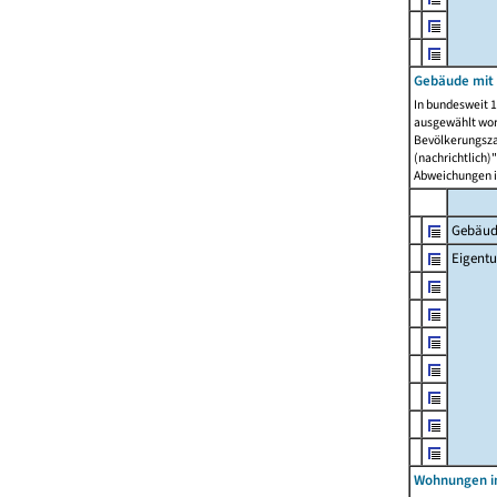
Gebäude mit
In bundesweit 1
ausgewählt wor
Bevölkerungszah
(nachrichtlich)"
Abweichungen i
Gebäud
Eigent
Wohnungen in