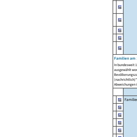
Familien am 
In bundesweit 1
ausgewählt wor
Bevölkerungszah
(nachrichtlich)"
Abweichungen i
Familie