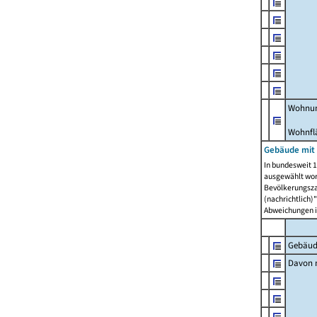
Wohnun
Wohnfl
Gebäude mit
In bundesweit 1
ausgewählt wor
Bevölkerungszah
(nachrichtlich)"
Abweichungen i
Gebäud
Davon m