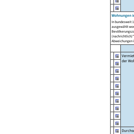
Wohnungen in
In bundesweit 1
ausgewählt wor
Bevölkerungszah
(nachrichtlich)"
Abweichungen i
Vermie
der Wo
Durchs