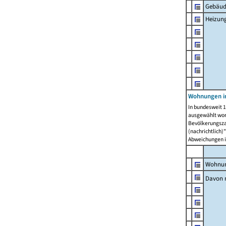
Gebäud
Heizun
Wohnungen i
In bundesweit 1
ausgewählt wor
Bevölkerungszah
(nachrichtlich)"
Abweichungen i
Wohnun
Davon 