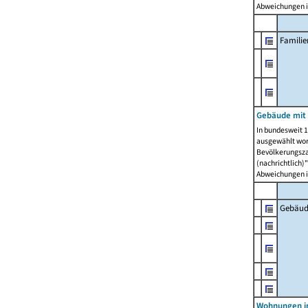
Abweichungen i
Famili
Gebäude mit
In bundesweit 1
ausgewählt wor
Bevölkerungszah
(nachrichtlich)"
Abweichungen i
Gebäud
Wohnungen i