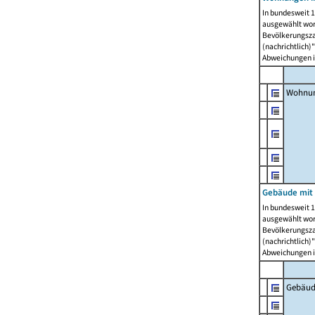
In bundesweit 1
ausgewählt wor
Bevölkerungszah
(nachrichtlich)"
Abweichungen i
Wohnun
Gebäude mit 
In bundesweit 1
ausgewählt wor
Bevölkerungszah
(nachrichtlich)"
Abweichungen i
Gebäud