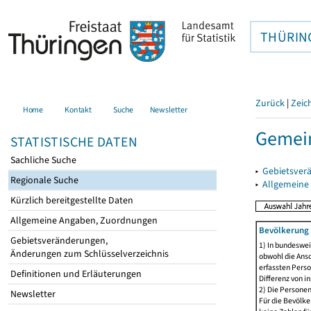
THÜRIN
Zurück
|
Zeic
Home
Kontakt
Suche
Newsletter
Gemein
STATISTISCHE DATEN
Sachliche Suche
▸
Gebietsver
Regionale Suche
▸
Allgemeine
Kürzlich bereitgestellte Daten
Allgemeine Angaben, Zuordnungen
Bevölkerung 
Gebietsveränderungen,
1) In bundeswei
Änderungen zum Schlüsselverzeichnis
obwohl die Ansc
erfassten Perso
Definitionen und Erläuterungen
Differenz von i
2) Die Persone
Newsletter
Für die Bevölke