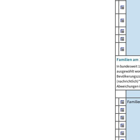
Familien am 
In bundesweit 1
ausgewählt wor
Bevölkerungszah
(nachrichtlich)"
Abweichungen i
Familie