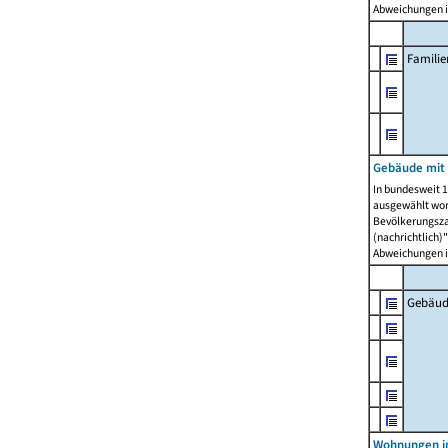
Abweichungen i
Famili
Gebäude mit
In bundesweit 1
ausgewählt wor
Bevölkerungszah
(nachrichtlich)"
Abweichungen i
Gebäud
Wohnungen i