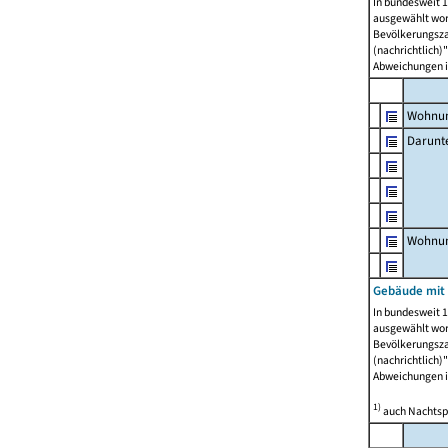
In bundesweit 1
ausgewählt wor
Bevölkerungszah
(nachrichtlich)"
Abweichungen i
Wohnun
Darunt
Wohnun
Gebäude mit
In bundesweit 1
ausgewählt wor
Bevölkerungszah
(nachrichtlich)"
Abweichungen i
1)
auch Nachtsp