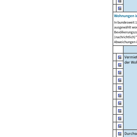
Wohnungen in
In bundesweit 1
ausgewählt wor
Bevölkerungszah
(nachrichtlich)"
Abweichungen i
Vermie
der Wo
Durchs