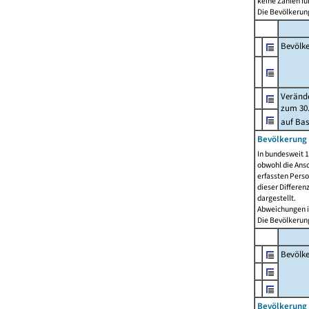
keine Zahlen f
Die Bevölkerung
Bevölk
Verände
zum 30.
auf Bas
Bevölkerung 
In bundesweit 1
obwohl die Ansc
erfassten Pers
dieser Differen
dargestellt.
Abweichungen i
Die Bevölkerung
Bevölk
Bevölkerung 