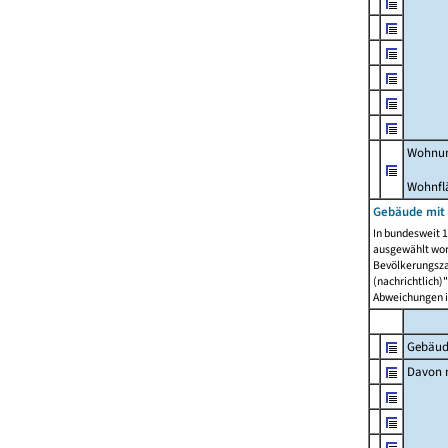
Wohnun
Wohnfl
Gebäude mit
In bundesweit 1
ausgewählt wor
Bevölkerungszah
(nachrichtlich)"
Abweichungen i
Gebäud
Davon m