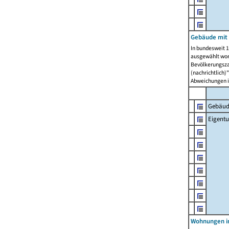
Gebäude mit
In bundesweit 1
ausgewählt wor
Bevölkerungszah
(nachrichtlich)"
Abweichungen i
Gebäud
Eigent
Wohnungen in