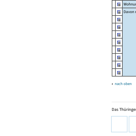
Wohnun
Davon m
▴
nach oben
Das Thüringer