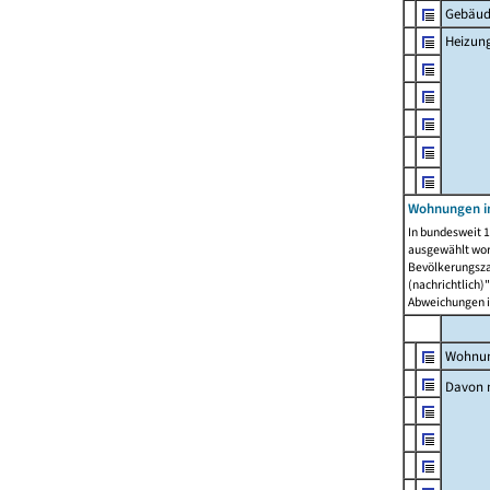
Gebäud
Heizun
Wohnungen i
In bundesweit 1
ausgewählt wor
Bevölkerungszah
(nachrichtlich)"
Abweichungen i
Wohnun
Davon 