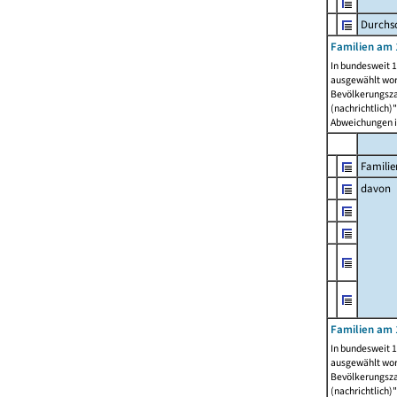
Durchsc
Familien am 
In bundesweit 1
ausgewählt wor
Bevölkerungszah
(nachrichtlich)"
Abweichungen i
Familie
davon
Familien am 
In bundesweit 1
ausgewählt wor
Bevölkerungszah
(nachrichtlich)"