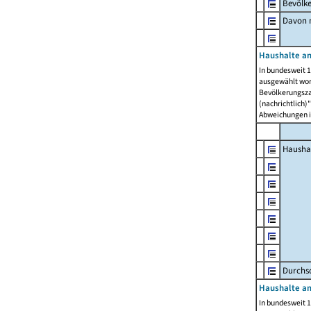
Bevölk
Davon m
Haushalte am
In bundesweit 1
ausgewählt wor
Bevölkerungszah
(nachrichtlich)"
Abweichungen i
Hausha
Durchsc
Haushalte am
In bundesweit 1