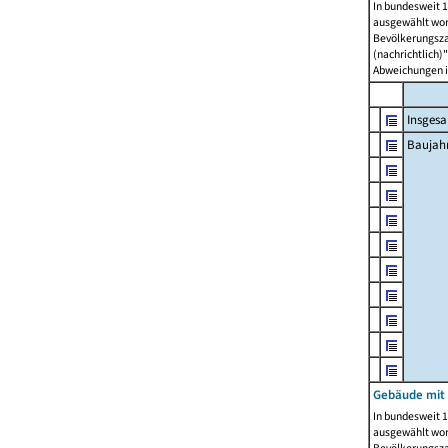
In bundesweit 1
ausgewählt wor
Bevölkerungszah
(nachrichtlich)"
Abweichungen i
Insges
Baujahr
Gebäude mit
In bundesweit 1
ausgewählt wor