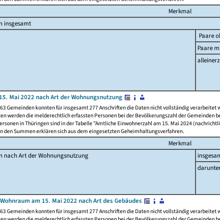
Merkmal
n insgesamt
Paare o
Paare mi
alleinerz
15. Mai 2022 nach Art der Wohnungsnutzung
63 Gemeinden konnten für insgesamt 277 Anschriften die Daten nicht vollständig verarbeitet
ten werden die melderechtlich erfassten Personen bei der Bevölkerungszahl der Gemeinden be
rsonen in Thüringen sind in der Tabelle "Amtliche Einwohnerzahl am 15. Mai 2024 (nachrichtli
n den Summen erklären sich aus dem eingesetzten Geheimhaltungsverfahren.
Merkmal
en nach Art der Wohnungsnutzung
insgesa
darunte
 Wohnraum am 15. Mai 2022 nach Art des Gebäudes
63 Gemeinden konnten für insgesamt 277 Anschriften die Daten nicht vollständig verarbeitet
ten werden die melderechtlich erfassten Personen bei der Bevölkerungszahl der Gemeinden be