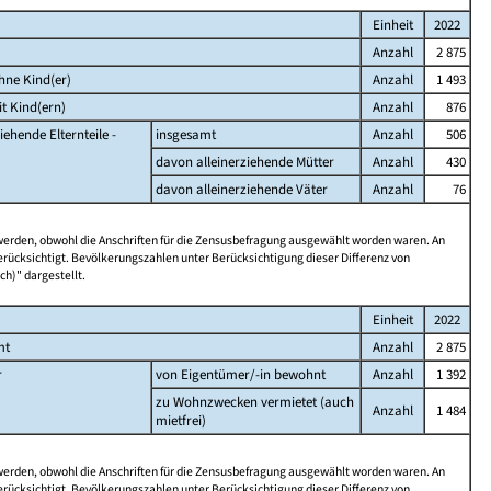
Einheit
2022
Anzahl
2 875
hne Kind(er)
Anzahl
1 493
t Kind(ern)
Anzahl
876
iehende Elternteile -
insgesamt
Anzahl
506
davon alleinerziehende Mütter
Anzahl
430
davon alleinerziehende Väter
Anzahl
76
 werden, obwohl die Anschriften für die Zensusbefragung ausgewählt worden waren. An
rücksichtigt. Bevölkerungszahlen unter Berücksichtigung dieser Differenz von
ch)" dargestellt.
Einheit
2022
mt
Anzahl
2 875
r
von Eigentümer/-in bewohnt
Anzahl
1 392
zu Wohnzwecken vermietet (auch
Anzahl
1 484
mietfrei)
 werden, obwohl die Anschriften für die Zensusbefragung ausgewählt worden waren. An
rücksichtigt. Bevölkerungszahlen unter Berücksichtigung dieser Differenz von