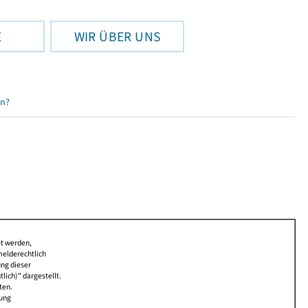
E
WIR ÜBER UNS
en?
et werden,
melderechtlich
ung dieser
lich)" dargestellt.
ten.
bung