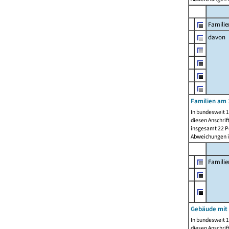
Familie
davon
Familien am 
In bundesweit 1
diesen Anschrif
insgesamt 22 Pe
Abweichungen i
Famili
Gebäude mit
In bundesweit 1
diesen Anschrif