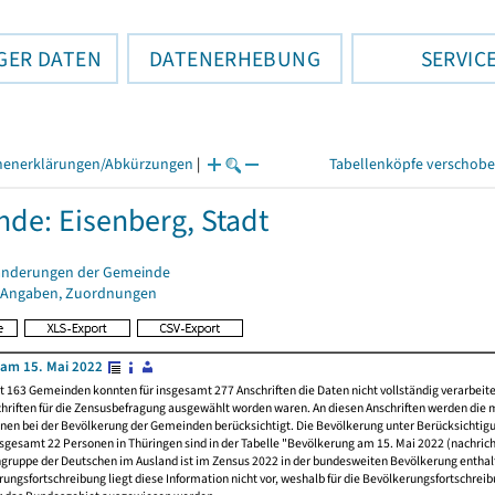
GER DATEN
DATENERHEBUNG
SERVIC
henerklärungen/Abkürzungen
|
Tabellenköpfe verschob
de: Eisenberg, Stadt
änderungen der Gemeinde
 Angaben, Zuordnungen
am 15. Mai 2022
t 163 Gemeinden konnten für insgesamt 277 Anschriften die Daten nicht vollständig verarbeit
hriften für die Zensusbefragung ausgewählt worden waren. An diesen Anschriften werden die 
nen bei der Bevölkerung der Gemeinden berücksichtigt. Die Bevölkerung unter Berücksichtig
nsgesamt 22 Personen in Thüringen sind in der Tabelle "Bevölkerung am 15. Mai 2022 (nachricht
ngruppe der Deutschen im Ausland ist im Zensus 2022 in der bundesweiten Bevölkerung enthal
rungsfortschreibung liegt diese Information nicht vor, weshalb für die Bevölkerungsfortschrei