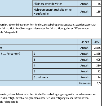
Alleinerziehende Väter
Anzahl
76
Mehrpersonenhaushalte ohne
Anzahl
115
Kernfamilie
 werden, obwohl die Anschriften für die Zensusbefragung ausgewählt worden waren. An
rücksichtigt. Bevölkerungszahlen unter Berücksichtigung dieser Differenz von
ch)" dargestellt.
Einheit
2022
mt
Anzahl
2 875
it … Person(en)
2
Anzahl
1 865
3
Anzahl
605
4
Anzahl
310
5
Anzahl
72
6 und mehr
Anzahl
24
Personen
2,5
 werden, obwohl die Anschriften für die Zensusbefragung ausgewählt worden waren. An
rücksichtigt. Bevölkerungszahlen unter Berücksichtigung dieser Differenz von
ch)" dargestellt.