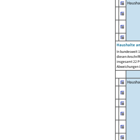
Hausha
Haushalte am
In bundesweit 1
diesen Anschrif
insgesamt 22 Pe
Abweichungen i
Hausha