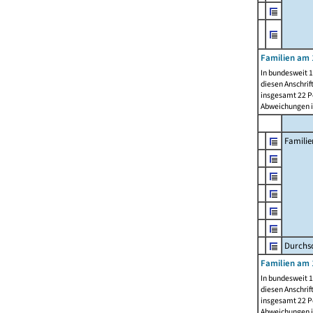
Familien am 
In bundesweit 1
diesen Anschrif
insgesamt 22 Pe
Abweichungen i
Familie
Durchsc
Familien am 
In bundesweit 1
diesen Anschrif
insgesamt 22 Pe
Abweichungen i