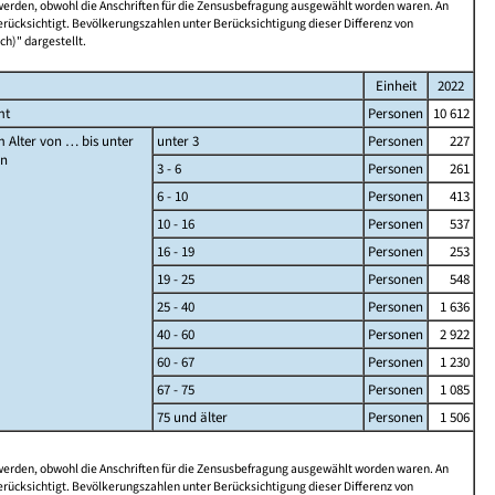
 werden, obwohl die Anschriften für die Zensusbefragung ausgewählt worden waren. An
rücksichtigt. Bevölkerungszahlen unter Berücksichtigung dieser Differenz von
ch)" dargestellt.
Einheit
2022
mt
Personen
10 612
 Alter von … bis unter
unter 3
Personen
227
en
3 - 6
Personen
261
6 - 10
Personen
413
10 - 16
Personen
537
16 - 19
Personen
253
19 - 25
Personen
548
25 - 40
Personen
1 636
40 - 60
Personen
2 922
60 - 67
Personen
1 230
67 - 75
Personen
1 085
75 und älter
Personen
1 506
 werden, obwohl die Anschriften für die Zensusbefragung ausgewählt worden waren. An
rücksichtigt. Bevölkerungszahlen unter Berücksichtigung dieser Differenz von