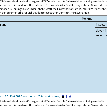
63 Gemeinden konnten für insgesamt 277 Anschriften die Daten nicht vollständig verarbeitet
ten werden die melderechtlich erfassten Personen bei der Bevölkerungszahl der Gemeinden be
rsonen in Thüringen sind in der Tabelle "Amtliche Einwohnerzahl am 15. Mai 2024 (nachrichtli
n den Summen erklären sich aus dem eingesetzten Geheimhaltungsverfahren.
Merkmal
erung
insgesa
davon im
… Jahr
am 15. Mai 2022 nach Alter (7 Altersklassen)
63 Gemeinden konnten für insgesamt 277 Anschriften die Daten nicht vollständig verarbeitet
ten werden die melderechtlich erfassten Personen bei der Bevölkerungszahl der Gemeinden be