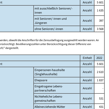
mt
Anzahl
5 601
mit ausschließlich Senioren/-
Anzahl
1 635
innen
mit Senioren/-innen und
Anzahl
397
Jüngeren
ohne Senioren/-innen
Anzahl
3 568
 werden, obwohl die Anschriften für die Zensusbefragung ausgewählt worden waren. An
rücksichtigt. Bevölkerungszahlen unter Berücksichtigung dieser Differenz von
ch)" dargestellt.
Einheit
2022
mt
Anzahl
5 601
Einpersonen-haushalte
Anzahl
2 610
(Singlehaushalte)
Ehepaare
Anzahl
1 837
Eingetragene Lebens-
Anzahl
-
partnerschaften
Nichteheliche Lebens-
Anzahl
531
gemeinschaften
Alleinerziehende Mütter
Anzahl
431