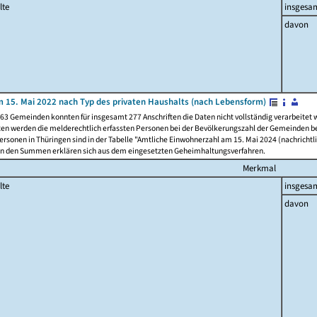
lte
insgesa
davon
 15. Mai 2022 nach Typ des privaten Haushalts (nach Lebensform)
63 Gemeinden konnten für insgesamt 277 Anschriften die Daten nicht vollständig verarbeitet
ten werden die melderechtlich erfassten Personen bei der Bevölkerungszahl der Gemeinden be
rsonen in Thüringen sind in der Tabelle "Amtliche Einwohnerzahl am 15. Mai 2024 (nachrichtli
n den Summen erklären sich aus dem eingesetzten Geheimhaltungsverfahren.
Merkmal
lte
insgesa
davon