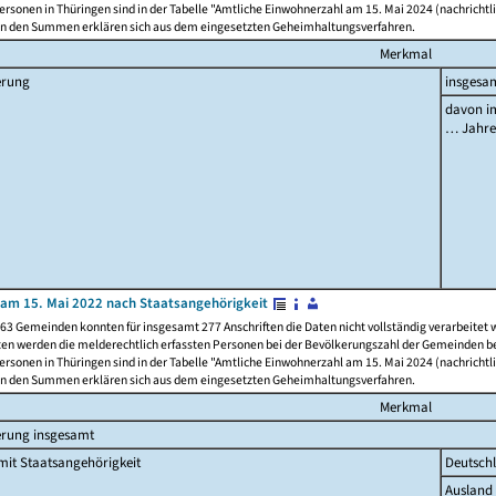
rsonen in Thüringen sind in der Tabelle "Amtliche Einwohnerzahl am 15. Mai 2024 (nachrichtli
n den Summen erklären sich aus dem eingesetzten Geheimhaltungsverfahren.
Merkmal
erung
insgesa
davon im
… Jahr
am 15. Mai 2022 nach Staatsangehörigkeit
63 Gemeinden konnten für insgesamt 277 Anschriften die Daten nicht vollständig verarbeitet
ten werden die melderechtlich erfassten Personen bei der Bevölkerungszahl der Gemeinden be
rsonen in Thüringen sind in der Tabelle "Amtliche Einwohnerzahl am 15. Mai 2024 (nachrichtli
n den Summen erklären sich aus dem eingesetzten Geheimhaltungsverfahren.
Merkmal
erung insgesamt
it Staatsangehörigkeit
Deutsch
Ausland