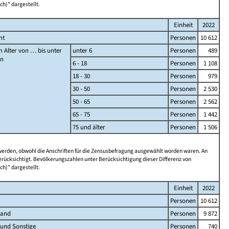
ch)" dargestellt.
Einheit
2022
mt
Personen
10 612
 Alter von … bis unter
unter 6
Personen
489
en
6 - 18
Personen
1 108
18 - 30
Personen
979
30 - 50
Personen
2 530
50 - 65
Personen
2 562
65 - 75
Personen
1 442
75 und älter
Personen
1 506
 werden, obwohl die Anschriften für die Zensusbefragung ausgewählt worden waren. An
rücksichtigt. Bevölkerungszahlen unter Berücksichtigung dieser Differenz von
ch)" dargestellt.
Einheit
2022
Personen
10 612
land
Personen
9 872
 und Sonstige
Personen
740