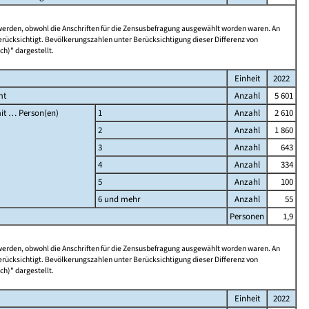
 werden, obwohl die Anschriften für die Zensusbefragung ausgewählt worden waren. An
rücksichtigt. Bevölkerungszahlen unter Berücksichtigung dieser Differenz von
ch)" dargestellt.
Einheit
2022
mt
Anzahl
5 601
it … Person(en)
1
Anzahl
2 610
2
Anzahl
1 860
3
Anzahl
643
4
Anzahl
334
5
Anzahl
100
6 und mehr
Anzahl
55
Personen
1,9
 werden, obwohl die Anschriften für die Zensusbefragung ausgewählt worden waren. An
rücksichtigt. Bevölkerungszahlen unter Berücksichtigung dieser Differenz von
ch)" dargestellt.
Einheit
2022