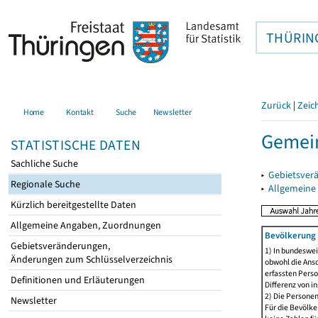
THÜRIN
Zurück
|
Zeic
Home
Kontakt
Suche
Newsletter
Gemein
STATISTISCHE DATEN
Sachliche Suche
▸
Gebietsver
Regionale Suche
▸
Allgemeine
Kürzlich bereitgestellte Daten
Allgemeine Angaben, Zuordnungen
Bevölkerung 
Gebietsveränderungen,
1) In bundeswei
Änderungen zum Schlüsselverzeichnis
obwohl die Ansc
erfassten Perso
Definitionen und Erläuterungen
Differenz von i
2) Die Persone
Newsletter
Für die Bevölke