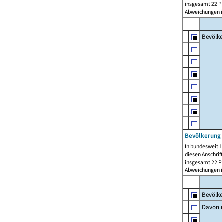
insgesamt 22 Pe
Abweichungen i
Bevölk
Bevölkerung 
In bundesweit 1
diesen Anschrif
insgesamt 22 Pe
Abweichungen i
Bevölk
Davon m