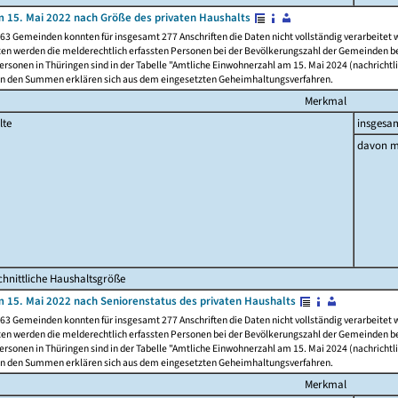
 15. Mai 2022 nach Größe des privaten Haushalts
63 Gemeinden konnten für insgesamt 277 Anschriften die Daten nicht vollständig verarbeitet
ten werden die melderechtlich erfassten Personen bei der Bevölkerungszahl der Gemeinden be
rsonen in Thüringen sind in der Tabelle "Amtliche Einwohnerzahl am 15. Mai 2024 (nachrichtli
n den Summen erklären sich aus dem eingesetzten Geheimhaltungsverfahren.
Merkmal
lte
insgesa
davon m
hnittliche Haushaltsgröße
 15. Mai 2022 nach Seniorenstatus des privaten Haushalts
63 Gemeinden konnten für insgesamt 277 Anschriften die Daten nicht vollständig verarbeitet
ten werden die melderechtlich erfassten Personen bei der Bevölkerungszahl der Gemeinden be
rsonen in Thüringen sind in der Tabelle "Amtliche Einwohnerzahl am 15. Mai 2024 (nachrichtli
n den Summen erklären sich aus dem eingesetzten Geheimhaltungsverfahren.
Merkmal