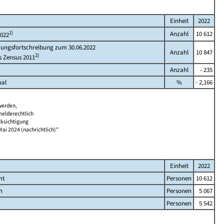
Einheit
2022
1)
Anzahl
10 612
2022
rungsfortschreibung zum 30.06.2022
Anzahl
10 847
2)
s Zensus 2011
Anzahl
- 235
ual
%
- 2,166
werden,
melderechtlich
cksichtigung
Mai 2024 (nachrichtlich)"
Einheit
2022
mt
Personen
10 612
h
Personen
5 067
Personen
5 542