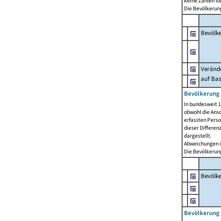
keine Zahlen f
Die Bevölkerung
Bevölk
Verände
auf Bas
Bevölkerung 
In bundesweit 1
obwohl die Ansc
erfassten Pers
dieser Differen
dargestellt.
Abweichungen i
Die Bevölkerung
Bevölk
Bevölkerung 