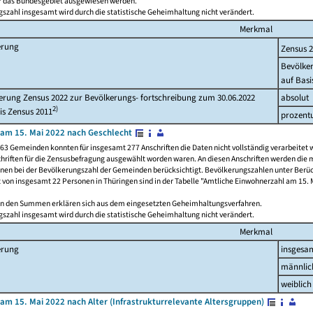
ür das Bundesgebiet ausgewiesen werden.
szahl insgesamt wird durch die statistische Geheimhaltung nicht verändert.
Merkmal
erung
Zensus 
Bevölke
auf Basi
rung Zensus 2022 zur Bevölkerungs- fortschreibung zum 30.06.2022
absolut
2)
is Zensus 2011
prozent
am 15. Mai 2022 nach Geschlecht
63 Gemeinden konnten für insgesamt 277 Anschriften die Daten nicht vollständig verarbeitet 
hriften für die Zensusbefragung ausgewählt worden waren. An diesen Anschriften werden die 
onen bei der Bevölkerungszahl der Gemeinden berücksichtigt. Bevölkerungszahlen unter Berü
z von insgesamt 22 Personen in Thüringen sind in der Tabelle "Amtliche Einwohnerzahl am 15. 
n den Summen erklären sich aus dem eingesetzten Geheimhaltungsverfahren.
szahl insgesamt wird durch die statistische Geheimhaltung nicht verändert.
Merkmal
erung
insgesa
männlic
weiblich
am 15. Mai 2022 nach Alter (Infrastrukturrelevante Altersgruppen)