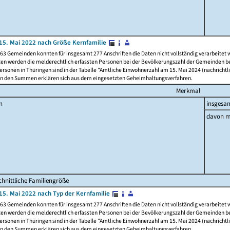
15. Mai 2022 nach Größe Kernfamilie
63 Gemeinden konnten für insgesamt 277 Anschriften die Daten nicht vollständig verarbeitet
ten werden die melderechtlich erfassten Personen bei der Bevölkerungszahl der Gemeinden be
rsonen in Thüringen sind in der Tabelle "Amtliche Einwohnerzahl am 15. Mai 2024 (nachrichtli
n den Summen erklären sich aus dem eingesetzten Geheimhaltungsverfahren.
Merkmal
n
insgesa
davon m
hnittliche Familiengröße
15. Mai 2022 nach Typ der Kernfamilie
63 Gemeinden konnten für insgesamt 277 Anschriften die Daten nicht vollständig verarbeitet
ten werden die melderechtlich erfassten Personen bei der Bevölkerungszahl der Gemeinden be
rsonen in Thüringen sind in der Tabelle "Amtliche Einwohnerzahl am 15. Mai 2024 (nachrichtli
n den Summen erklären sich aus dem eingesetzten Geheimhaltungsverfahren.