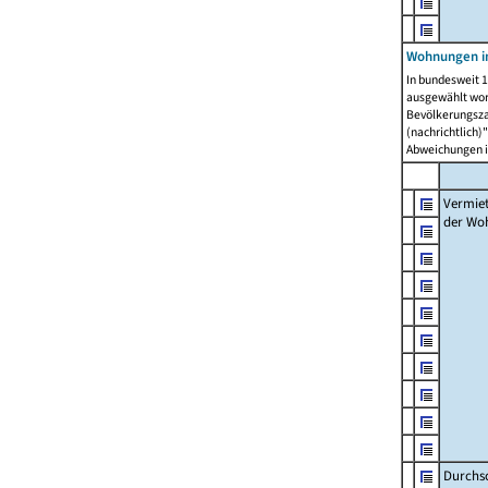
Wohnungen in
In bundesweit 1
ausgewählt wor
Bevölkerungszah
(nachrichtlich)"
Abweichungen i
Vermie
der Wo
Durchs