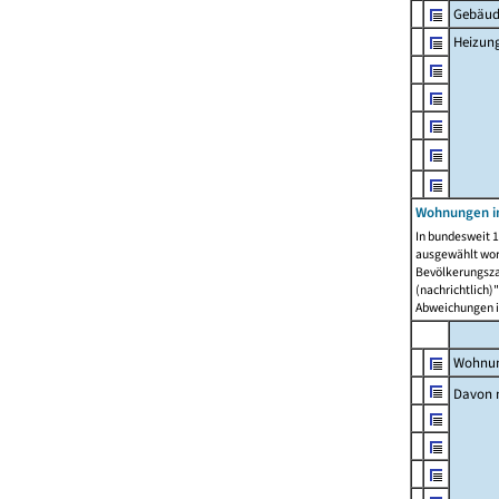
Gebäud
Heizun
Wohnungen i
In bundesweit 1
ausgewählt wor
Bevölkerungszah
(nachrichtlich)"
Abweichungen i
Wohnun
Davon 