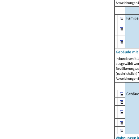
Abweichungen i
Famili
Gebäude mit
In bundesweit 1
ausgewählt wor
Bevölkerungszah
(nachrichtlich)"
Abweichungen i
Gebäud
Wohnungen i