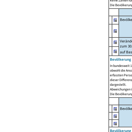
keine Zahlen f
Die Bevölkerung
Bevölk
Verände
zum 30.
auf Bas
Bevölkerung 
In bundesweit 1
obwohl die Ansc
erfassten Pers
dieser Differen
dargestellt.
Abweichungen i
Die Bevölkerung
Bevölk
Bevölkerung 