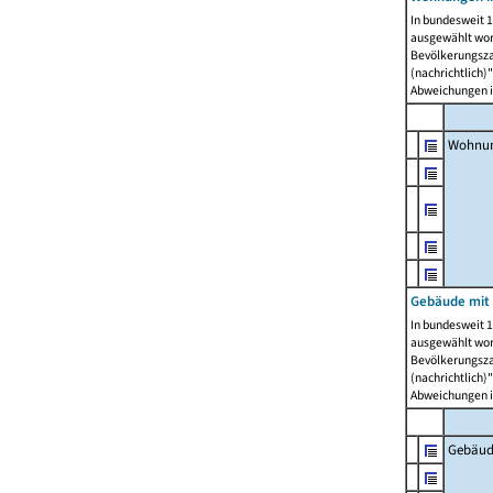
In bundesweit 1
ausgewählt wor
Bevölkerungszah
(nachrichtlich)"
Abweichungen i
Wohnun
Gebäude mit 
In bundesweit 1
ausgewählt wor
Bevölkerungszah
(nachrichtlich)"
Abweichungen i
Gebäud