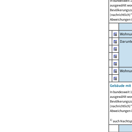
In bundesweit 1
ausgewählt wor
Bevölkerungszah
(nachrichtlich)"
Abweichungen i
Wohnun
Darunt
Wohnun
Gebäude mit
In bundesweit 1
ausgewählt wor
Bevölkerungszah
(nachrichtlich)"
Abweichungen i
1)
auch Nachtsp