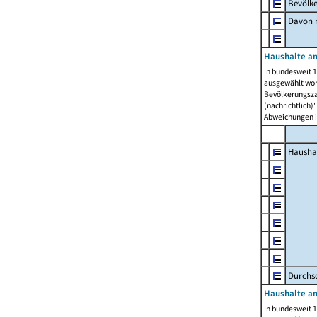
Bevölk
Davon m
Haushalte am
In bundesweit 1
ausgewählt wor
Bevölkerungszah
(nachrichtlich)"
Abweichungen i
Hausha
Durchsc
Haushalte am
In bundesweit 1