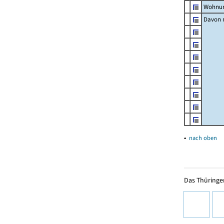
Wohnun
Davon m
▴
nach oben
Das Thüringer