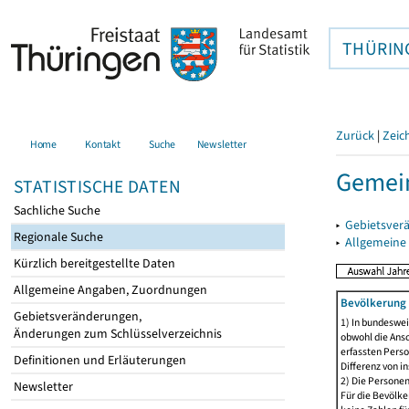
THÜRIN
Zurück
|
Zeic
Home
Kontakt
Suche
Newsletter
Gemei
STATISTISCHE DATEN
Sachliche Suche
▸
Gebietsver
Regionale Suche
▸
Allgemeine
Kürzlich bereitgestellte Daten
Allgemeine Angaben, Zuordnungen
Bevölkerung 
Gebietsveränderungen,
1) In bundeswei
Änderungen zum Schlüsselverzeichnis
obwohl die Ansc
erfassten Perso
Definitionen und Erläuterungen
Differenz von i
2) Die Persone
Newsletter
Für die Bevölke