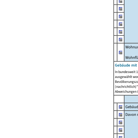
Wohnun
Wohnfl
Gebäude mit
In bundesweit 1
ausgewählt wor
Bevölkerungszah
(nachrichtlich)"
Abweichungen i
Gebäud
Davon m