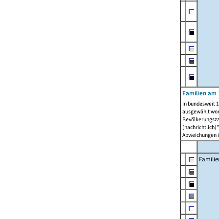
Familien am 
In bundesweit 1
ausgewählt wor
Bevölkerungszah
(nachrichtlich)"
Abweichungen i
Familie