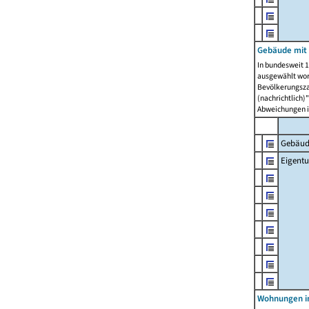
Gebäude mit
In bundesweit 1
ausgewählt wor
Bevölkerungszah
(nachrichtlich)"
Abweichungen i
Gebäud
Eigent
Wohnungen in