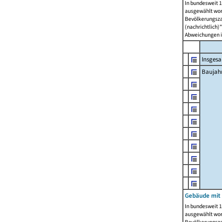
In bundesweit 1
ausgewählt wor
Bevölkerungszah
(nachrichtlich)"
Abweichungen i
Insges
Baujahr
Gebäude mit
In bundesweit 1
ausgewählt wor