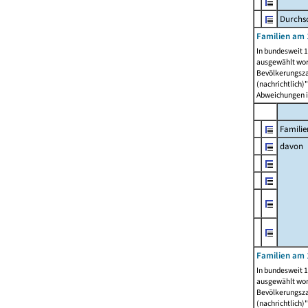
Durchsc
Familien am 
In bundesweit 1
ausgewählt wor
Bevölkerungszah
(nachrichtlich)"
Abweichungen i
Familie
davon
Familien am 
In bundesweit 1
ausgewählt wor
Bevölkerungszah
(nachrichtlich)"