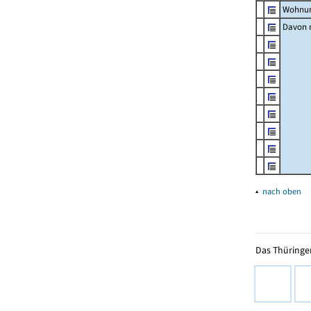
Wohnun
Davon m
▴
nach oben
Das Thüringer