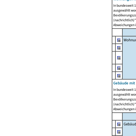
In bundesweit 1
ausgewählt wor
Bevölkerungszah
(nachrichtlich)"
Abweichungen i
Wohnun
Gebäude mit 
In bundesweit 1
ausgewählt wor
Bevölkerungszah
(nachrichtlich)"
Abweichungen i
Gebäud