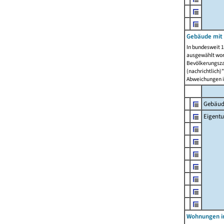
Gebäude mit
In bundesweit 1
ausgewählt wor
Bevölkerungszah
(nachrichtlich)"
Abweichungen i
Gebäud
Eigent
Wohnungen in