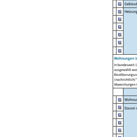
Gebäud
Heizun
Wohnungen i
In bundesweit 1
ausgewählt wor
Bevölkerungszah
(nachrichtlich)"
Abweichungen i
Wohnun
Davon 