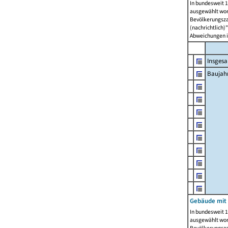
In bundesweit 1
ausgewählt wor
Bevölkerungszah
(nachrichtlich)"
Abweichungen i
Insges
Baujahr
Gebäude mit
In bundesweit 1
ausgewählt wor