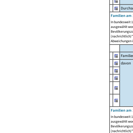
Durchsc
Familien am 
In bundesweit 1
ausgewählt wor
Bevölkerungszah
(nachrichtlich)"
Abweichungen i
Familie
davon
Familien am 
In bundesweit 1
ausgewählt wor
Bevölkerungszah
(nachrichtlich)"