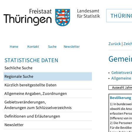
THÜRIN
Zurück
|
Zeic
Home
Kontakt
Suche
Newsletter
Gemein
STATISTISCHE DATEN
Sachliche Suche
▸
Gebietsver
Regionale Suche
▸
Allgemeine
Kürzlich bereitgestellte Daten
Allgemeine Angaben, Zuordnungen
Bevölkerung 
Gebietsveränderungen,
1) In bundeswei
Änderungen zum Schlüsselverzeichnis
obwohl die Ansc
erfassten Perso
Definitionen und Erläuterungen
Differenz von i
2) Die Persone
Newsletter
Für die Bevölke