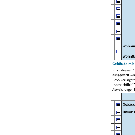
Wohnun
Wohnfl
Gebäude mit
In bundesweit 1
ausgewählt wor
Bevölkerungszah
(nachrichtlich)"
Abweichungen i
Gebäud
Davon m