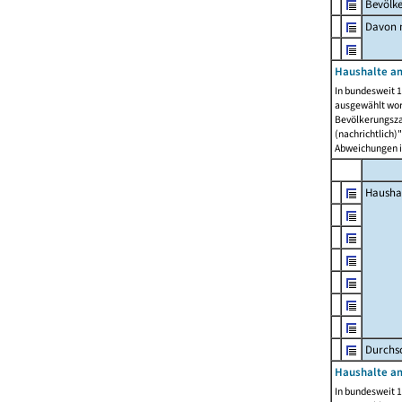
Bevölk
Davon m
Haushalte am
In bundesweit 1
ausgewählt wor
Bevölkerungszah
(nachrichtlich)"
Abweichungen i
Hausha
Durchsc
Haushalte am
In bundesweit 1