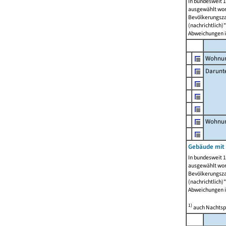
In bundesweit 1
ausgewählt wor
Bevölkerungszah
(nachrichtlich)"
Abweichungen i
Wohnun
Darunt
Wohnun
Gebäude mit
In bundesweit 1
ausgewählt wor
Bevölkerungszah
(nachrichtlich)"
Abweichungen i
1)
auch Nachtsp