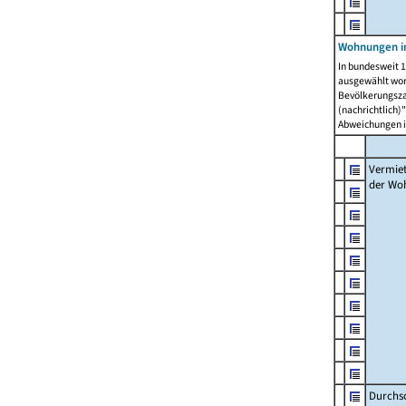
Wohnungen in
In bundesweit 1
ausgewählt wor
Bevölkerungszah
(nachrichtlich)"
Abweichungen i
Vermie
der Wo
Durchs