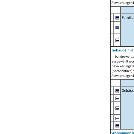
Abweichungen i
Famili
Gebäude mit
In bundesweit 1
ausgewählt wor
Bevölkerungszah
(nachrichtlich)"
Abweichungen i
Gebäud
Wohnungen i