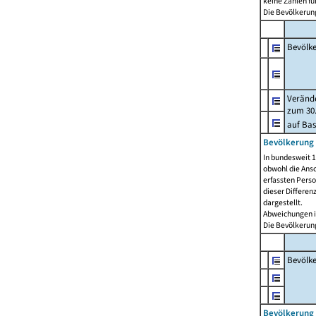
keine Zahlen f
Die Bevölkerung
Bevölk
Verände
zum 30.
auf Bas
Bevölkerung 
In bundesweit 1
obwohl die Ansc
erfassten Pers
dieser Differen
dargestellt.
Abweichungen i
Die Bevölkerung
Bevölk
Bevölkerung 