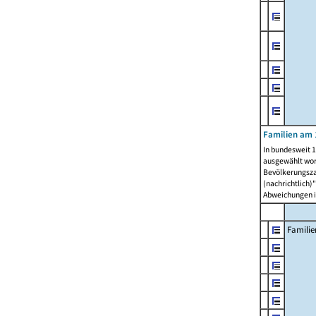
Familien am 
In bundesweit 1
ausgewählt wor
Bevölkerungszah
(nachrichtlich)"
Abweichungen i
Familie