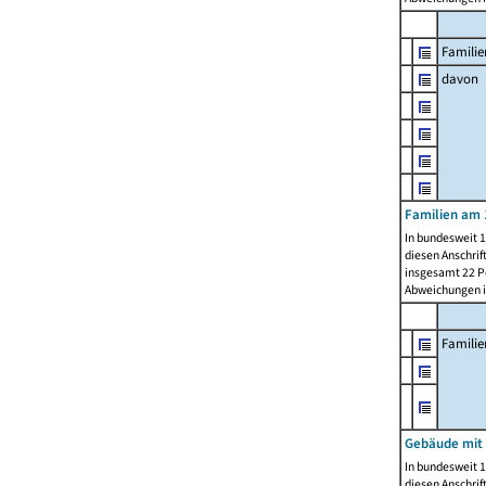
Familie
davon
Familien am 
In bundesweit 1
diesen Anschrif
insgesamt 22 Pe
Abweichungen i
Famili
Gebäude mit
In bundesweit 1
diesen Anschrif