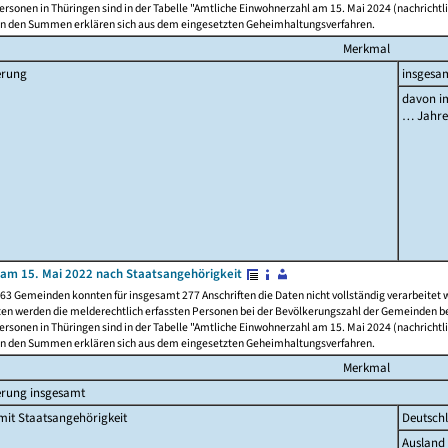
rsonen in Thüringen sind in der Tabelle "Amtliche Einwohnerzahl am 15. Mai 2024 (nachrichtli
n den Summen erklären sich aus dem eingesetzten Geheimhaltungsverfahren.
Merkmal
erung
insgesa
davon im
… Jahr
am 15. Mai 2022 nach Staatsangehörigkeit
63 Gemeinden konnten für insgesamt 277 Anschriften die Daten nicht vollständig verarbeitet
ten werden die melderechtlich erfassten Personen bei der Bevölkerungszahl der Gemeinden be
rsonen in Thüringen sind in der Tabelle "Amtliche Einwohnerzahl am 15. Mai 2024 (nachrichtli
n den Summen erklären sich aus dem eingesetzten Geheimhaltungsverfahren.
Merkmal
erung insgesamt
it Staatsangehörigkeit
Deutsch
Ausland