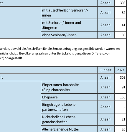
mt
Anzahl
303
mit ausschließlich Senioren/-
Anzahl
82
innen
mit Senioren/-innen und
Anzahl
41
Jüngeren
ohne Senioren/-innen
Anzahl
180
 werden, obwohl die Anschriften für die Zensusbefragung ausgewählt worden waren. An
rücksichtigt. Bevölkerungszahlen unter Berücksichtigung dieser Differenz von
ch)" dargestellt.
Einheit
2022
mt
Anzahl
303
Einpersonen-haushalte
Anzahl
91
(Singlehaushalte)
Ehepaare
Anzahl
155
Eingetragene Lebens-
Anzahl
-
partnerschaften
Nichteheliche Lebens-
Anzahl
21
gemeinschaften
Alleinerziehende Mütter
Anzahl
26