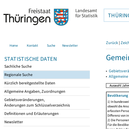
THÜRIN
Zurück
|
Zeic
Home
Kontakt
Suche
Newsletter
Gemein
STATISTISCHE DATEN
Sachliche Suche
▸
Gebietsver
Regionale Suche
▸
Allgemeine
Kürzlich bereitgestellte Daten
Allgemeine Angaben, Zuordnungen
Bevölkerung 
Gebietsveränderungen,
1) In bundeswei
Änderungen zum Schlüsselverzeichnis
obwohl die Ansc
erfassten Perso
Definitionen und Erläuterungen
Differenz von i
2) Die Persone
Newsletter
Für die Bevölke