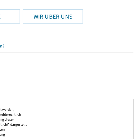
E
WIR ÜBER UNS
en?
et werden,
melderechtlich
ung dieser
lich)" dargestellt.
ten.
bung