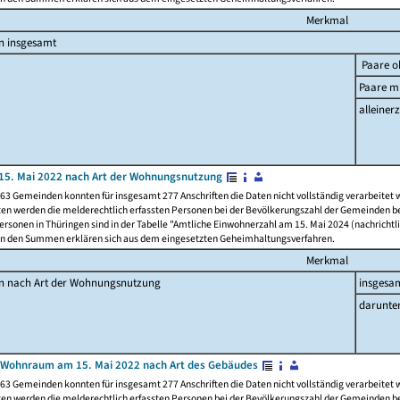
Merkmal
n insgesamt
Paare o
Paare mi
alleinerz
15. Mai 2022 nach Art der Wohnungsnutzung
63 Gemeinden konnten für insgesamt 277 Anschriften die Daten nicht vollständig verarbeitet
ten werden die melderechtlich erfassten Personen bei der Bevölkerungszahl der Gemeinden be
rsonen in Thüringen sind in der Tabelle "Amtliche Einwohnerzahl am 15. Mai 2024 (nachrichtli
n den Summen erklären sich aus dem eingesetzten Geheimhaltungsverfahren.
Merkmal
en nach Art der Wohnungsnutzung
insgesa
darunte
 Wohnraum am 15. Mai 2022 nach Art des Gebäudes
63 Gemeinden konnten für insgesamt 277 Anschriften die Daten nicht vollständig verarbeitet
ten werden die melderechtlich erfassten Personen bei der Bevölkerungszahl der Gemeinden be