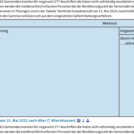
63 Gemeinden konnten für insgesamt 277 Anschriften die Daten nicht vollständig verarbeitet
ten werden die melderechtlich erfassten Personen bei der Bevölkerungszahl der Gemeinden be
rsonen in Thüringen sind in der Tabelle "Amtliche Einwohnerzahl am 15. Mai 2024 (nachrichtli
n den Summen erklären sich aus dem eingesetzten Geheimhaltungsverfahren.
Merkmal
erung
insgesa
davon im
… Jahr
am 15. Mai 2022 nach Alter (7 Altersklassen)
63 Gemeinden konnten für insgesamt 277 Anschriften die Daten nicht vollständig verarbeitet
ten werden die melderechtlich erfassten Personen bei der Bevölkerungszahl der Gemeinden be