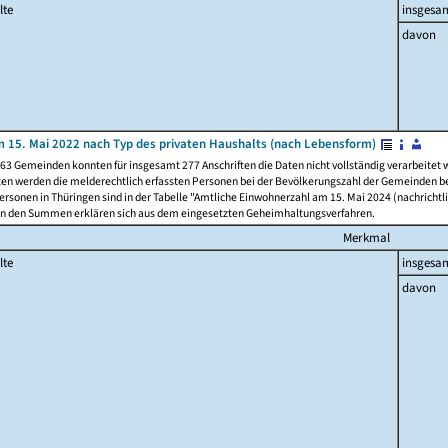
lte
insgesa
davon
 15. Mai 2022 nach Typ des privaten Haushalts (nach Lebensform)
63 Gemeinden konnten für insgesamt 277 Anschriften die Daten nicht vollständig verarbeitet
ten werden die melderechtlich erfassten Personen bei der Bevölkerungszahl der Gemeinden be
rsonen in Thüringen sind in der Tabelle "Amtliche Einwohnerzahl am 15. Mai 2024 (nachrichtli
n den Summen erklären sich aus dem eingesetzten Geheimhaltungsverfahren.
Merkmal
lte
insgesa
davon