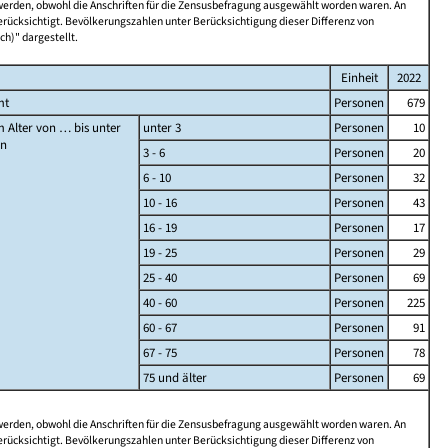
 werden, obwohl die Anschriften für die Zensusbefragung ausgewählt worden waren. An
rücksichtigt. Bevölkerungszahlen unter Berücksichtigung dieser Differenz von
ch)" dargestellt.
Einheit
2022
mt
Personen
679
 Alter von … bis unter
unter 3
Personen
10
en
3 - 6
Personen
20
6 - 10
Personen
32
10 - 16
Personen
43
16 - 19
Personen
17
19 - 25
Personen
29
25 - 40
Personen
69
40 - 60
Personen
225
60 - 67
Personen
91
67 - 75
Personen
78
75 und älter
Personen
69
 werden, obwohl die Anschriften für die Zensusbefragung ausgewählt worden waren. An
rücksichtigt. Bevölkerungszahlen unter Berücksichtigung dieser Differenz von