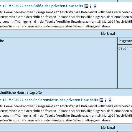
 15. Mai 2022 nach Größe des privaten Haushalts
63 Gemeinden konnten für insgesamt 277 Anschriften die Daten nicht vollständig verarbeitet
ten werden die melderechtlich erfassten Personen bei der Bevölkerungszahl der Gemeinden be
rsonen in Thüringen sind in der Tabelle "Amtliche Einwohnerzahl am 15. Mai 2024 (nachrichtli
n den Summen erklären sich aus dem eingesetzten Geheimhaltungsverfahren.
Merkmal
lte
insgesa
davon m
hnittliche Haushaltsgröße
 15. Mai 2022 nach Seniorenstatus des privaten Haushalts
63 Gemeinden konnten für insgesamt 277 Anschriften die Daten nicht vollständig verarbeitet
ten werden die melderechtlich erfassten Personen bei der Bevölkerungszahl der Gemeinden be
rsonen in Thüringen sind in der Tabelle "Amtliche Einwohnerzahl am 15. Mai 2024 (nachrichtli
n den Summen erklären sich aus dem eingesetzten Geheimhaltungsverfahren.
Merkmal