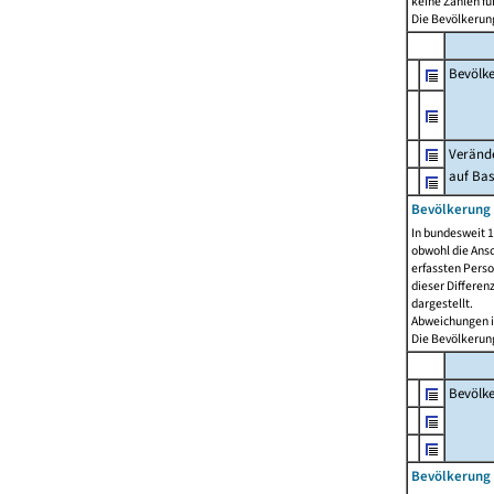
keine Zahlen f
Die Bevölkerung
Bevölk
Verände
auf Bas
Bevölkerung 
In bundesweit 1
obwohl die Ansc
erfassten Pers
dieser Differen
dargestellt.
Abweichungen i
Die Bevölkerung
Bevölk
Bevölkerung 