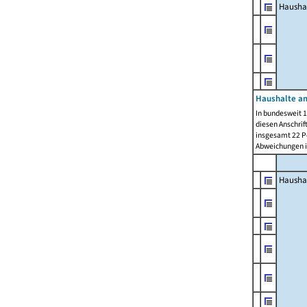
Hausha
Haushalte am
In bundesweit 1
diesen Anschrif
insgesamt 22 Pe
Abweichungen i
Hausha