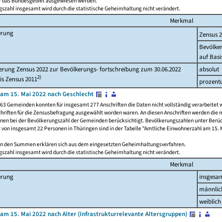
ür das Bundesgebiet ausgewiesen werden.
szahl insgesamt wird durch die statistische Geheimhaltung nicht verändert.
Merkmal
erung
Zensus 
Bevölke
auf Basi
rung Zensus 2022 zur Bevölkerungs- fortschreibung zum 30.06.2022
absolut
2)
is Zensus 2011
prozent
am 15. Mai 2022 nach Geschlecht
63 Gemeinden konnten für insgesamt 277 Anschriften die Daten nicht vollständig verarbeitet 
hriften für die Zensusbefragung ausgewählt worden waren. An diesen Anschriften werden die 
onen bei der Bevölkerungszahl der Gemeinden berücksichtigt. Bevölkerungszahlen unter Berü
z von insgesamt 22 Personen in Thüringen sind in der Tabelle "Amtliche Einwohnerzahl am 15. 
n den Summen erklären sich aus dem eingesetzten Geheimhaltungsverfahren.
szahl insgesamt wird durch die statistische Geheimhaltung nicht verändert.
Merkmal
erung
insgesa
männlic
weiblich
am 15. Mai 2022 nach Alter (Infrastrukturrelevante Altersgruppen)