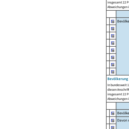
insgesamt 22 Pe
Abweichungen i
Bevölk
Bevölkerung 
In bundesweit 1
diesen Anschrif
insgesamt 22 Pe
Abweichungen i
Bevölk
Davon m