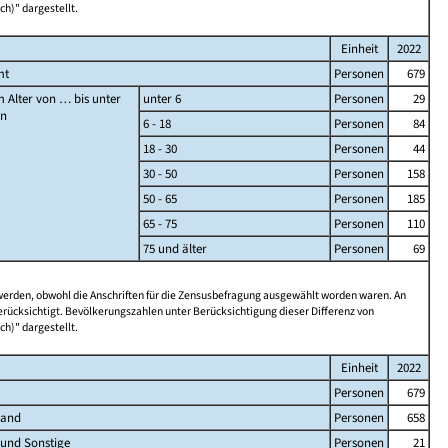
ch)" dargestellt.
Einheit
2022
mt
Personen
679
 Alter von … bis unter
unter 6
Personen
29
en
6 - 18
Personen
84
18 - 30
Personen
44
30 - 50
Personen
158
50 - 65
Personen
185
65 - 75
Personen
110
75 und älter
Personen
69
 werden, obwohl die Anschriften für die Zensusbefragung ausgewählt worden waren. An
rücksichtigt. Bevölkerungszahlen unter Berücksichtigung dieser Differenz von
ch)" dargestellt.
Einheit
2022
Personen
679
land
Personen
658
 und Sonstige
Personen
21