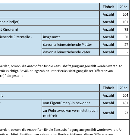
Einheit
2022
Anzahl
204
hne Kind(er)
Anzahl
101
t Kind(ern)
Anzahl
78
iehende Elternteile -
insgesamt
Anzahl
30
davon alleinerziehende Mütter
Anzahl
27
davon alleinerziehende Väter
Anzahl
-
 werden, obwohl die Anschriften für die Zensusbefragung ausgewählt worden waren. An
rücksichtigt. Bevölkerungszahlen unter Berücksichtigung dieser Differenz von
ch)" dargestellt.
Einheit
2022
mt
Anzahl
204
r
von Eigentümer/-in bewohnt
Anzahl
181
zu Wohnzwecken vermietet (auch
Anzahl
23
mietfrei)
 werden, obwohl die Anschriften für die Zensusbefragung ausgewählt worden waren. An
rücksichtigt. Bevölkerungszahlen unter Berücksichtigung dieser Differenz von