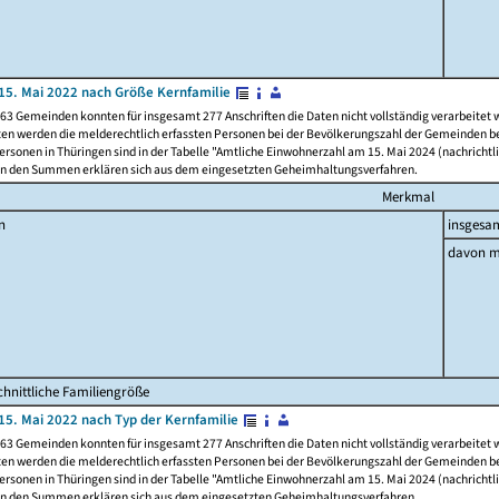
15. Mai 2022 nach Größe Kernfamilie
63 Gemeinden konnten für insgesamt 277 Anschriften die Daten nicht vollständig verarbeitet
ten werden die melderechtlich erfassten Personen bei der Bevölkerungszahl der Gemeinden be
rsonen in Thüringen sind in der Tabelle "Amtliche Einwohnerzahl am 15. Mai 2024 (nachrichtli
n den Summen erklären sich aus dem eingesetzten Geheimhaltungsverfahren.
Merkmal
n
insgesa
davon m
hnittliche Familiengröße
15. Mai 2022 nach Typ der Kernfamilie
63 Gemeinden konnten für insgesamt 277 Anschriften die Daten nicht vollständig verarbeitet
ten werden die melderechtlich erfassten Personen bei der Bevölkerungszahl der Gemeinden be
rsonen in Thüringen sind in der Tabelle "Amtliche Einwohnerzahl am 15. Mai 2024 (nachrichtli
n den Summen erklären sich aus dem eingesetzten Geheimhaltungsverfahren.