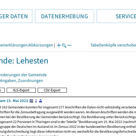
GER DATEN
DATENERHEBUNG
SERVIC
henerklärungen/Abkürzungen
|
Tabellenköpfe verschob
de: Lehesten
änderungen der Gemeinde
 Angaben, Zuordnungen
am 15. Mai 2022
t 163 Gemeinden konnten für insgesamt 277 Anschriften die Daten nicht vollständig verarbeit
hriften für die Zensusbefragung ausgewählt worden waren. An diesen Anschriften werden die 
nen bei der Bevölkerung der Gemeinden berücksichtigt. Die Bevölkerung unter Berücksichtig
nsgesamt 22 Personen in Thüringen sind in der Tabelle "Bevölkerung am 15. Mai 2022 (nachricht
ngruppe der Deutschen im Ausland ist im Zensus 2022 in der bundesweiten Bevölkerung enthal
rungsfortschreibung liegt diese Information nicht vor, weshalb für die Bevölkerungsfortschrei