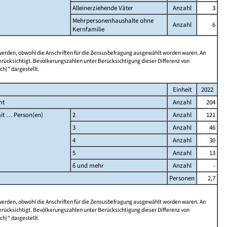
Alleinerziehende Väter
Anzahl
3
Mehrpersonenhaushalte ohne
Anzahl
6
Kernfamilie
 werden, obwohl die Anschriften für die Zensusbefragung ausgewählt worden waren. An
rücksichtigt. Bevölkerungszahlen unter Berücksichtigung dieser Differenz von
ch)" dargestellt.
Einheit
2022
mt
Anzahl
204
it … Person(en)
2
Anzahl
121
3
Anzahl
46
4
Anzahl
30
5
Anzahl
13
6 und mehr
Anzahl
-
Personen
2,7
 werden, obwohl die Anschriften für die Zensusbefragung ausgewählt worden waren. An
rücksichtigt. Bevölkerungszahlen unter Berücksichtigung dieser Differenz von
ch)" dargestellt.