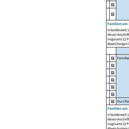
Familien am 
In bundesweit 1
diesen Anschrif
insgesamt 22 Pe
Abweichungen i
Familie
Durchsc
Familien am 
In bundesweit 1
diesen Anschrif
insgesamt 22 Pe
Abweichungen i