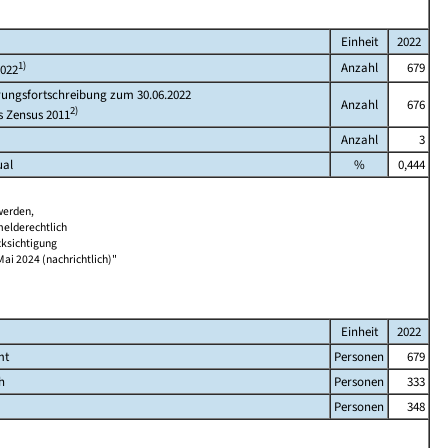
Einheit
2022
1)
Anzahl
679
2022
rungsfortschreibung zum 30.06.2022
Anzahl
676
2)
s Zensus 2011
Anzahl
3
ual
%
0,444
werden,
melderechtlich
cksichtigung
Mai 2024 (nachrichtlich)"
Einheit
2022
mt
Personen
679
h
Personen
333
Personen
348