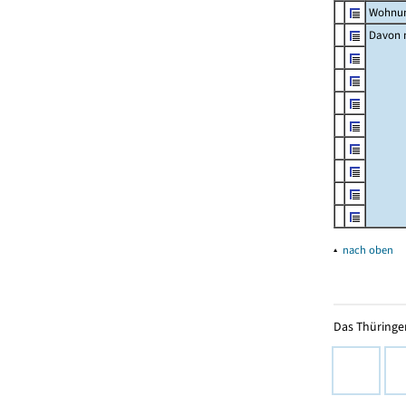
Wohnun
Davon m
▴
nach oben
Das Thüringer