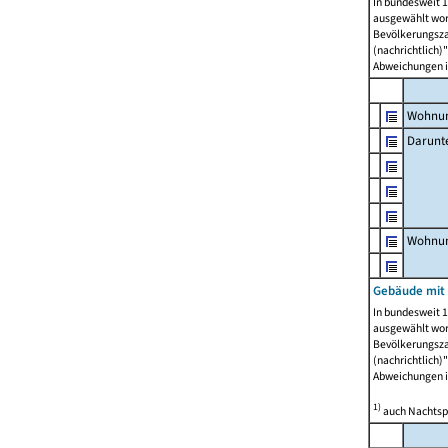
In bundesweit 1
ausgewählt wor
Bevölkerungszah
(nachrichtlich)"
Abweichungen i
Wohnun
Darunt
Wohnun
Gebäude mit
In bundesweit 1
ausgewählt wor
Bevölkerungszah
(nachrichtlich)"
Abweichungen i
1)
auch Nachtsp