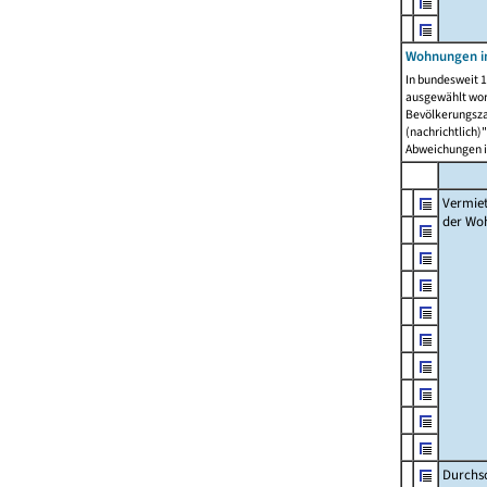
Wohnungen in
In bundesweit 1
ausgewählt wor
Bevölkerungszah
(nachrichtlich)"
Abweichungen i
Vermie
der Wo
Durchs