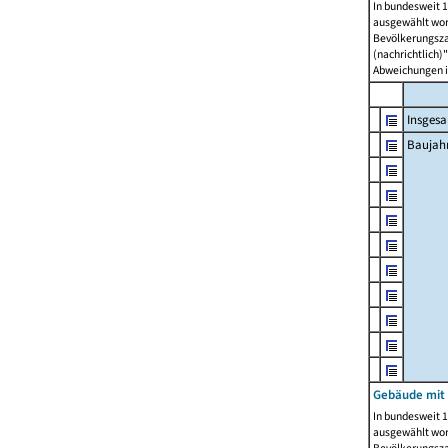
In bundesweit 1
ausgewählt wor
Bevölkerungszah
(nachrichtlich)"
Abweichungen i
Insges
Baujahr
Gebäude mit
In bundesweit 1
ausgewählt wor