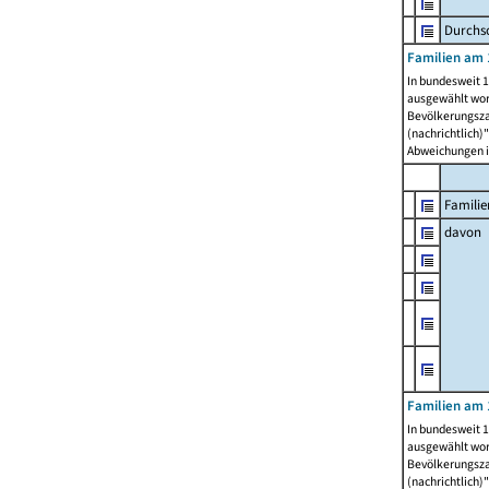
Durchsc
Familien am 
In bundesweit 1
ausgewählt wor
Bevölkerungszah
(nachrichtlich)"
Abweichungen i
Familie
davon
Familien am 
In bundesweit 1
ausgewählt wor
Bevölkerungszah
(nachrichtlich)"