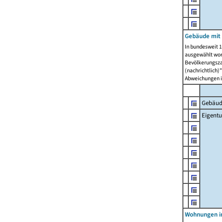
Gebäude mit
In bundesweit 1
ausgewählt wor
Bevölkerungszah
(nachrichtlich)"
Abweichungen i
Gebäud
Eigent
Wohnungen in