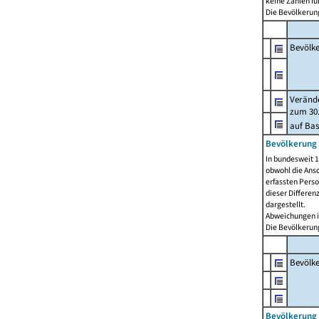
keine Zahlen f
Die Bevölkerung
Bevölk
Verände
zum 30.
auf Bas
Bevölkerung 
In bundesweit 1
obwohl die Ansc
erfassten Pers
dieser Differen
dargestellt.
Abweichungen i
Die Bevölkerung
Bevölk
Bevölkerung 