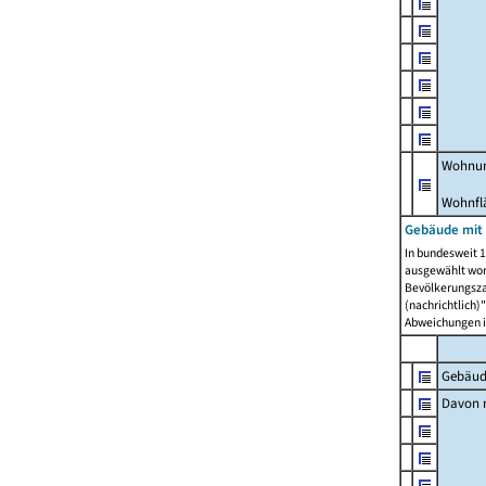
Wohnun
Wohnfl
Gebäude mit
In bundesweit 1
ausgewählt wor
Bevölkerungszah
(nachrichtlich)"
Abweichungen i
Gebäud
Davon m