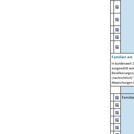
Familien am 
In bundesweit 1
ausgewählt wor
Bevölkerungszah
(nachrichtlich)"
Abweichungen i
Familie