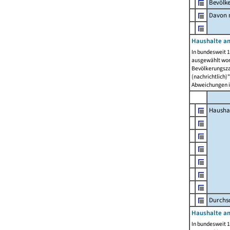
Bevölk
Davon m
Haushalte am
In bundesweit 1
ausgewählt wor
Bevölkerungszah
(nachrichtlich)"
Abweichungen i
Hausha
Durchsc
Haushalte am
In bundesweit 1