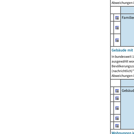
Abweichungen i
Famili
Gebäude mit
In bundesweit 1
ausgewählt wor
Bevölkerungszah
(nachrichtlich)"
Abweichungen i
Gebäud
Wohnungen i