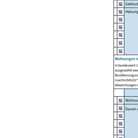
Gebäud
Heizun
Wohnungen i
In bundesweit 1
ausgewählt wor
Bevölkerungszah
(nachrichtlich)"
Abweichungen i
Wohnun
Davon 