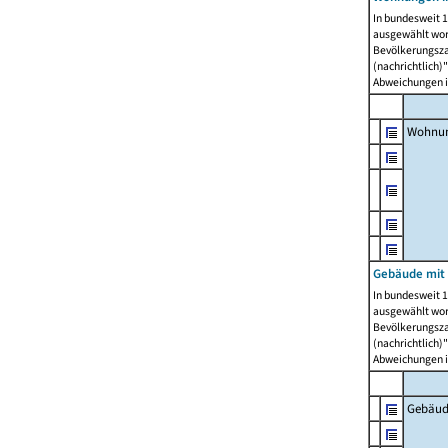
In bundesweit 1
ausgewählt wor
Bevölkerungszah
(nachrichtlich)"
Abweichungen i
Wohnun
Gebäude mit 
In bundesweit 1
ausgewählt wor
Bevölkerungszah
(nachrichtlich)"
Abweichungen i
Gebäud