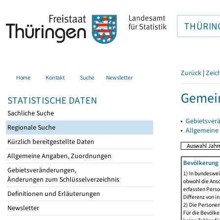
THÜRIN
Zurück
|
Zeic
Home
Kontakt
Suche
Newsletter
Gemein
STATISTISCHE DATEN
Sachliche Suche
▸
Gebietsver
Regionale Suche
▸
Allgemeine
Kürzlich bereitgestellte Daten
Allgemeine Angaben, Zuordnungen
Bevölkerung 
Gebietsveränderungen,
1) In bundeswei
Änderungen zum Schlüsselverzeichnis
obwohl die Ansc
erfassten Perso
Definitionen und Erläuterungen
Differenz von i
2) Die Persone
Newsletter
Für die Bevölke