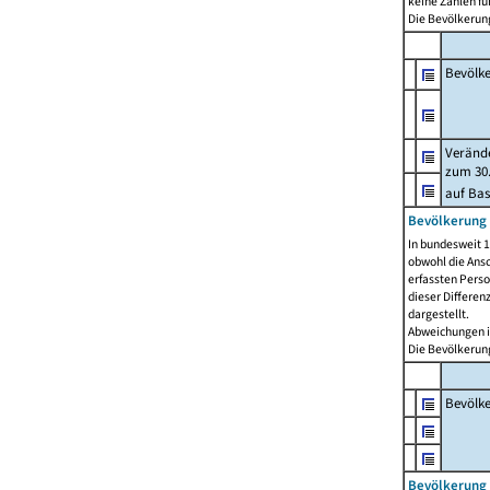
keine Zahlen f
Die Bevölkerung
Bevölk
Verände
zum 30.
auf Bas
Bevölkerung 
In bundesweit 1
obwohl die Ansc
erfassten Pers
dieser Differen
dargestellt.
Abweichungen i
Die Bevölkerung
Bevölk
Bevölkerung 