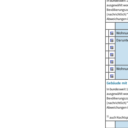
In bundesweit 1
ausgewählt wor
Bevölkerungszah
(nachrichtlich)"
Abweichungen i
Wohnun
Darunt
Wohnun
Gebäude mit
In bundesweit 1
ausgewählt wor
Bevölkerungszah
(nachrichtlich)"
Abweichungen i
1)
auch Nachtsp