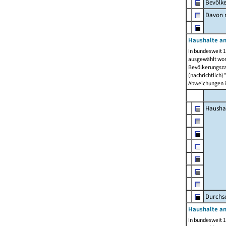
Bevölk
Davon m
Haushalte am
In bundesweit 1
ausgewählt wor
Bevölkerungszah
(nachrichtlich)"
Abweichungen i
Hausha
Durchsc
Haushalte am
In bundesweit 1