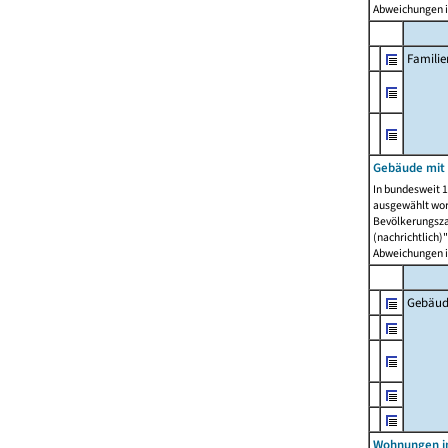
Abweichungen i
Famili
Gebäude mit
In bundesweit 1
ausgewählt wor
Bevölkerungszah
(nachrichtlich)"
Abweichungen i
Gebäud
Wohnungen i