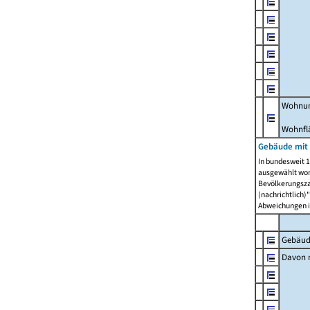
Wohnun
Wohnfl
Gebäude mit
In bundesweit 1
ausgewählt wor
Bevölkerungszah
(nachrichtlich)"
Abweichungen i
Gebäud
Davon m