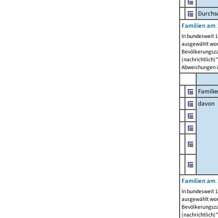
Durchsc
Familien am 
In bundesweit 1
ausgewählt wor
Bevölkerungszah
(nachrichtlich)"
Abweichungen i
Familie
davon
Familien am 
In bundesweit 1
ausgewählt wor
Bevölkerungszah
(nachrichtlich)"