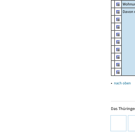
Wohnun
Davon m
▴
nach oben
Das Thüringer