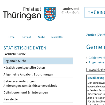
THÜRIN
Zurück
|
Zeic
Home
Kontakt
Suche
Newsletter
Gemein
STATISTISCHE DATEN
Sachliche Suche
▸
Gebietsver
Regionale Suche
▸
Allgemeine
Kürzlich bereitgestellte Daten
Allgemeine Angaben, Zuordnungen
Bevölkerung 
Gebietsveränderungen,
1) In bundeswei
Änderungen zum Schlüsselverzeichnis
obwohl die Ansc
erfassten Perso
Definitionen und Erläuterungen
Differenz von i
2) Die Persone
Newsletter
Für die Bevölke