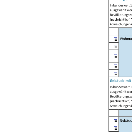
In bundesweit 1
ausgewählt wor
Bevölkerungszah
(nachrichtlich)"
Abweichungen i
Wohnun
Gebäude mit 
In bundesweit 1
ausgewählt wor
Bevölkerungszah
(nachrichtlich)"
Abweichungen i
Gebäud