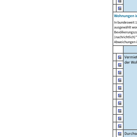
Wohnungen in
In bundesweit 1
ausgewählt wor
Bevölkerungszah
(nachrichtlich)"
Abweichungen i
Vermie
der Wo
Durchs