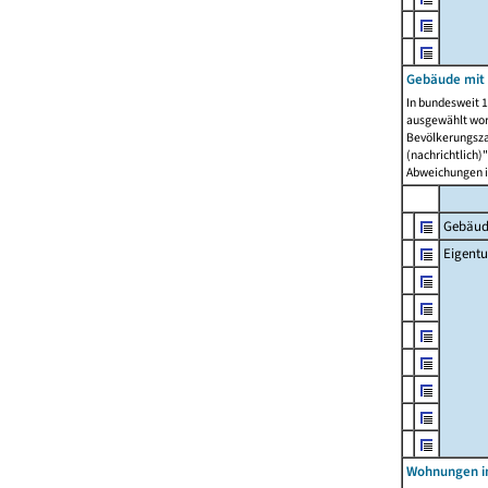
Gebäude mit
In bundesweit 1
ausgewählt wor
Bevölkerungszah
(nachrichtlich)"
Abweichungen i
Gebäud
Eigent
Wohnungen in