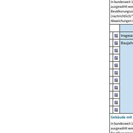
In bundesweit 1
ausgewählt wor
Bevölkerungszah
(nachrichtlich)"
Abweichungen i
Insges
Baujahr
Gebäude mit
In bundesweit 1
ausgewählt wor