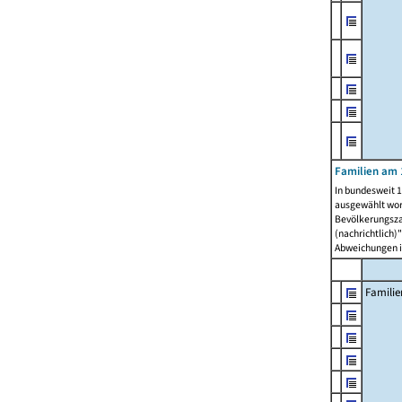
Familien am 
In bundesweit 1
ausgewählt wor
Bevölkerungszah
(nachrichtlich)"
Abweichungen i
Familie