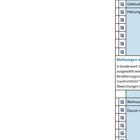
Gebäud
Heizun
Wohnungen i
In bundesweit 1
ausgewählt wor
Bevölkerungszah
(nachrichtlich)"
Abweichungen i
Wohnun
Davon 