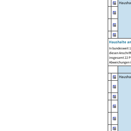
Hausha
Haushalte am
In bundesweit 1
diesen Anschrif
insgesamt 22 Pe
Abweichungen i
Hausha