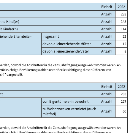
Einheit
2022
Anzahl
283
hne Kind(er)
Anzahl
148
t Kind(ern)
Anzahl
114
iehende Elternteile -
insgesamt
Anzahl
22
davon alleinerziehende Mütter
Anzahl
12
davon alleinerziehende Väter
Anzahl
8
 werden, obwohl die Anschriften für die Zensusbefragung ausgewählt worden waren. An
rücksichtigt. Bevölkerungszahlen unter Berücksichtigung dieser Differenz von
ch)" dargestellt.
Einheit
2022
mt
Anzahl
283
r
von Eigentümer/-in bewohnt
Anzahl
227
zu Wohnzwecken vermietet (auch
Anzahl
60
mietfrei)
 werden, obwohl die Anschriften für die Zensusbefragung ausgewählt worden waren. An
rücksichtigt. Bevölkerungszahlen unter Berücksichtigung dieser Differenz von