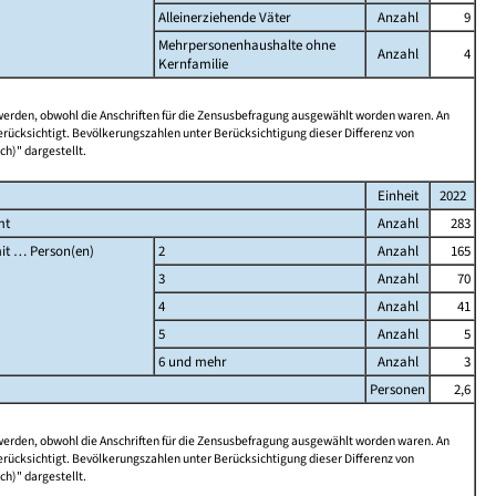
Alleinerziehende Väter
Anzahl
9
Mehrpersonenhaushalte ohne
Anzahl
4
Kernfamilie
 werden, obwohl die Anschriften für die Zensusbefragung ausgewählt worden waren. An
rücksichtigt. Bevölkerungszahlen unter Berücksichtigung dieser Differenz von
ch)" dargestellt.
Einheit
2022
mt
Anzahl
283
it … Person(en)
2
Anzahl
165
3
Anzahl
70
4
Anzahl
41
5
Anzahl
5
6 und mehr
Anzahl
3
Personen
2,6
 werden, obwohl die Anschriften für die Zensusbefragung ausgewählt worden waren. An
rücksichtigt. Bevölkerungszahlen unter Berücksichtigung dieser Differenz von
ch)" dargestellt.