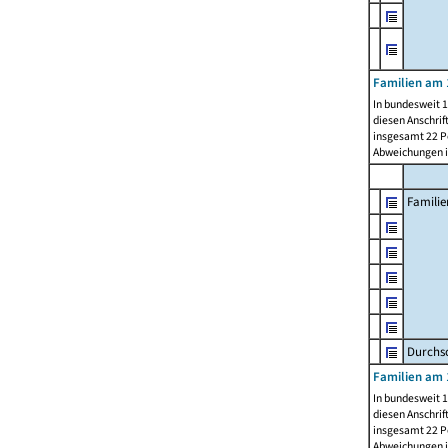
Familien am 
In bundesweit 1
diesen Anschrif
insgesamt 22 Pe
Abweichungen i
Familie
Durchsc
Familien am 
In bundesweit 1
diesen Anschrif
insgesamt 22 Pe
Abweichungen i