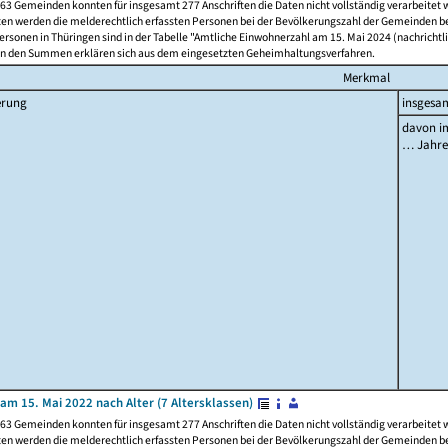
63 Gemeinden konnten für insgesamt 277 Anschriften die Daten nicht vollständig verarbeitet
ten werden die melderechtlich erfassten Personen bei der Bevölkerungszahl der Gemeinden be
rsonen in Thüringen sind in der Tabelle "Amtliche Einwohnerzahl am 15. Mai 2024 (nachrichtli
n den Summen erklären sich aus dem eingesetzten Geheimhaltungsverfahren.
Merkmal
erung
insgesa
davon im
… Jahr
am 15. Mai 2022 nach Alter (7 Altersklassen)
63 Gemeinden konnten für insgesamt 277 Anschriften die Daten nicht vollständig verarbeitet
ten werden die melderechtlich erfassten Personen bei der Bevölkerungszahl der Gemeinden be