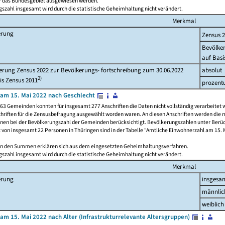
ür das Bundesgebiet ausgewiesen werden.
szahl insgesamt wird durch die statistische Geheimhaltung nicht verändert.
Merkmal
erung
Zensus 
Bevölke
auf Basi
rung Zensus 2022 zur Bevölkerungs- fortschreibung zum 30.06.2022
absolut
2)
is Zensus 2011
prozent
am 15. Mai 2022 nach Geschlecht
63 Gemeinden konnten für insgesamt 277 Anschriften die Daten nicht vollständig verarbeitet 
hriften für die Zensusbefragung ausgewählt worden waren. An diesen Anschriften werden die 
onen bei der Bevölkerungszahl der Gemeinden berücksichtigt. Bevölkerungszahlen unter Berü
z von insgesamt 22 Personen in Thüringen sind in der Tabelle "Amtliche Einwohnerzahl am 15. 
n den Summen erklären sich aus dem eingesetzten Geheimhaltungsverfahren.
szahl insgesamt wird durch die statistische Geheimhaltung nicht verändert.
Merkmal
erung
insgesa
männlic
weiblich
am 15. Mai 2022 nach Alter (Infrastrukturrelevante Altersgruppen)