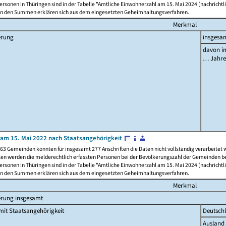
rsonen in Thüringen sind in der Tabelle "Amtliche Einwohnerzahl am 15. Mai 2024 (nachrichtli
n den Summen erklären sich aus dem eingesetzten Geheimhaltungsverfahren.
Merkmal
erung
insgesa
davon im
… Jahr
am 15. Mai 2022 nach Staatsangehörigkeit
63 Gemeinden konnten für insgesamt 277 Anschriften die Daten nicht vollständig verarbeitet
ten werden die melderechtlich erfassten Personen bei der Bevölkerungszahl der Gemeinden be
rsonen in Thüringen sind in der Tabelle "Amtliche Einwohnerzahl am 15. Mai 2024 (nachrichtli
n den Summen erklären sich aus dem eingesetzten Geheimhaltungsverfahren.
Merkmal
erung insgesamt
it Staatsangehörigkeit
Deutsch
Ausland