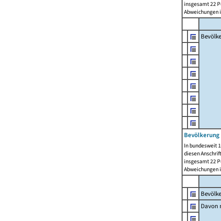
insgesamt 22 Pe
Abweichungen i
Bevölk
Bevölkerung 
In bundesweit 1
diesen Anschrif
insgesamt 22 Pe
Abweichungen i
Bevölk
Davon m