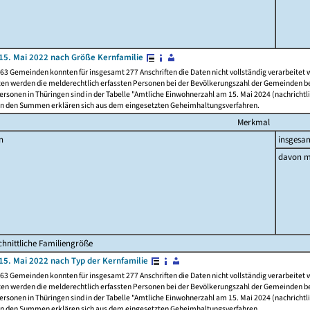
15. Mai 2022 nach Größe Kernfamilie
63 Gemeinden konnten für insgesamt 277 Anschriften die Daten nicht vollständig verarbeitet
ten werden die melderechtlich erfassten Personen bei der Bevölkerungszahl der Gemeinden be
rsonen in Thüringen sind in der Tabelle "Amtliche Einwohnerzahl am 15. Mai 2024 (nachrichtli
n den Summen erklären sich aus dem eingesetzten Geheimhaltungsverfahren.
Merkmal
n
insgesa
davon m
hnittliche Familiengröße
15. Mai 2022 nach Typ der Kernfamilie
63 Gemeinden konnten für insgesamt 277 Anschriften die Daten nicht vollständig verarbeitet
ten werden die melderechtlich erfassten Personen bei der Bevölkerungszahl der Gemeinden be
rsonen in Thüringen sind in der Tabelle "Amtliche Einwohnerzahl am 15. Mai 2024 (nachrichtli
n den Summen erklären sich aus dem eingesetzten Geheimhaltungsverfahren.