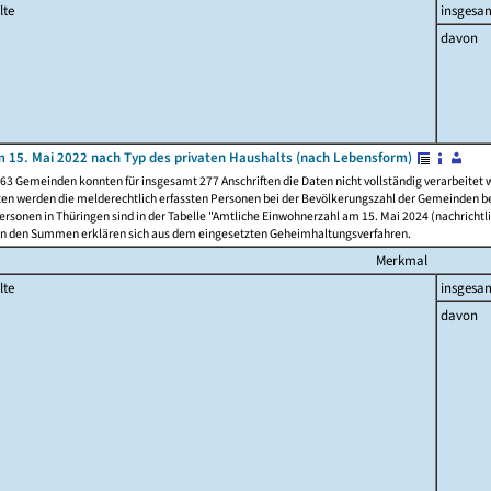
lte
insgesa
davon
 15. Mai 2022 nach Typ des privaten Haushalts (nach Lebensform)
63 Gemeinden konnten für insgesamt 277 Anschriften die Daten nicht vollständig verarbeitet
ten werden die melderechtlich erfassten Personen bei der Bevölkerungszahl der Gemeinden be
rsonen in Thüringen sind in der Tabelle "Amtliche Einwohnerzahl am 15. Mai 2024 (nachrichtli
n den Summen erklären sich aus dem eingesetzten Geheimhaltungsverfahren.
Merkmal
lte
insgesa
davon