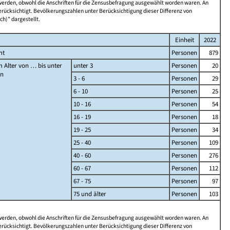
 werden, obwohl die Anschriften für die Zensusbefragung ausgewählt worden waren. An
rücksichtigt. Bevölkerungszahlen unter Berücksichtigung dieser Differenz von
ch)" dargestellt.
Einheit
2022
mt
Personen
879
 Alter von … bis unter
unter 3
Personen
20
en
3 - 6
Personen
29
6 - 10
Personen
25
10 - 16
Personen
54
16 - 19
Personen
18
19 - 25
Personen
34
25 - 40
Personen
109
40 - 60
Personen
276
60 - 67
Personen
112
67 - 75
Personen
97
75 und älter
Personen
103
 werden, obwohl die Anschriften für die Zensusbefragung ausgewählt worden waren. An
rücksichtigt. Bevölkerungszahlen unter Berücksichtigung dieser Differenz von