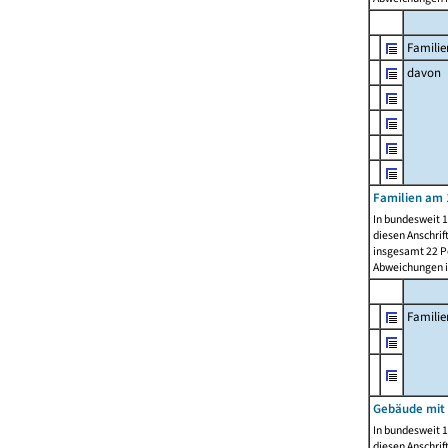
Familie
davon
Familien am 
In bundesweit 1
diesen Anschrif
insgesamt 22 Pe
Abweichungen i
Famili
Gebäude mit
In bundesweit 1
diesen Anschrif