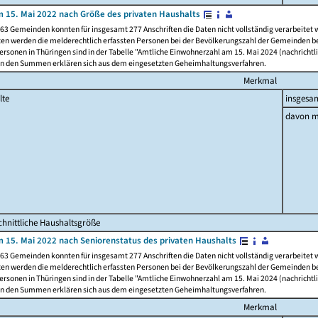
 15. Mai 2022 nach Größe des privaten Haushalts
63 Gemeinden konnten für insgesamt 277 Anschriften die Daten nicht vollständig verarbeitet
ten werden die melderechtlich erfassten Personen bei der Bevölkerungszahl der Gemeinden be
rsonen in Thüringen sind in der Tabelle "Amtliche Einwohnerzahl am 15. Mai 2024 (nachrichtli
n den Summen erklären sich aus dem eingesetzten Geheimhaltungsverfahren.
Merkmal
lte
insgesa
davon m
hnittliche Haushaltsgröße
 15. Mai 2022 nach Seniorenstatus des privaten Haushalts
63 Gemeinden konnten für insgesamt 277 Anschriften die Daten nicht vollständig verarbeitet
ten werden die melderechtlich erfassten Personen bei der Bevölkerungszahl der Gemeinden be
rsonen in Thüringen sind in der Tabelle "Amtliche Einwohnerzahl am 15. Mai 2024 (nachrichtli
n den Summen erklären sich aus dem eingesetzten Geheimhaltungsverfahren.
Merkmal