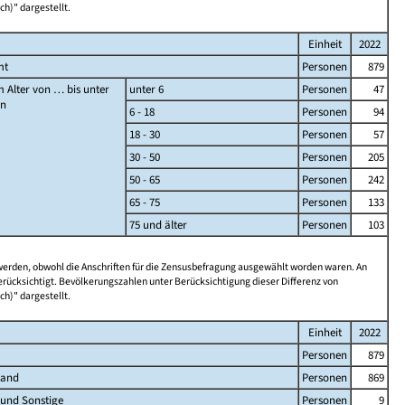
ch)" dargestellt.
Einheit
2022
mt
Personen
879
 Alter von … bis unter
unter 6
Personen
47
en
6 - 18
Personen
94
18 - 30
Personen
57
30 - 50
Personen
205
50 - 65
Personen
242
65 - 75
Personen
133
75 und älter
Personen
103
 werden, obwohl die Anschriften für die Zensusbefragung ausgewählt worden waren. An
rücksichtigt. Bevölkerungszahlen unter Berücksichtigung dieser Differenz von
ch)" dargestellt.
Einheit
2022
Personen
879
land
Personen
869
 und Sonstige
Personen
9