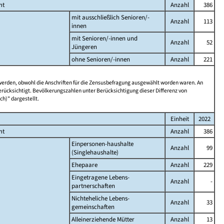
mt
Anzahl
386
mit ausschließlich Senioren/-
Anzahl
113
innen
mit Senioren/-innen und
Anzahl
52
Jüngeren
ohne Senioren/-innen
Anzahl
221
 werden, obwohl die Anschriften für die Zensusbefragung ausgewählt worden waren. An
rücksichtigt. Bevölkerungszahlen unter Berücksichtigung dieser Differenz von
ch)" dargestellt.
Einheit
2022
mt
Anzahl
386
Einpersonen-haushalte
Anzahl
99
(Singlehaushalte)
Ehepaare
Anzahl
229
Eingetragene Lebens-
Anzahl
-
partnerschaften
Nichteheliche Lebens-
Anzahl
33
gemeinschaften
Alleinerziehende Mütter
Anzahl
13