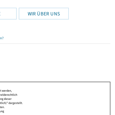
E
WIR ÜBER UNS
en?
et werden,
melderechtlich
ung dieser
lich)" dargestellt.
ten.
bung