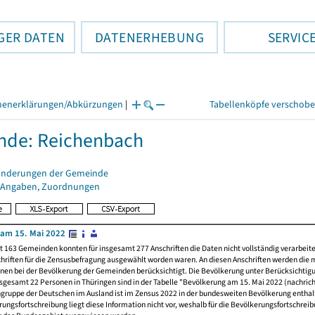
GER DATEN
DATENERHEBUNG
SERVIC
henerklärungen/Abkürzungen
|
Tabellenköpfe verschob
nde: Reichenbach
änderungen der Gemeinde
 Angaben, Zuordnungen
am 15. Mai 2022
t 163 Gemeinden konnten für insgesamt 277 Anschriften die Daten nicht vollständig verarbeit
hriften für die Zensusbefragung ausgewählt worden waren. An diesen Anschriften werden die 
nen bei der Bevölkerung der Gemeinden berücksichtigt. Die Bevölkerung unter Berücksichtig
nsgesamt 22 Personen in Thüringen sind in der Tabelle "Bevölkerung am 15. Mai 2022 (nachricht
ngruppe der Deutschen im Ausland ist im Zensus 2022 in der bundesweiten Bevölkerung enthal
rungsfortschreibung liegt diese Information nicht vor, weshalb für die Bevölkerungsfortschrei