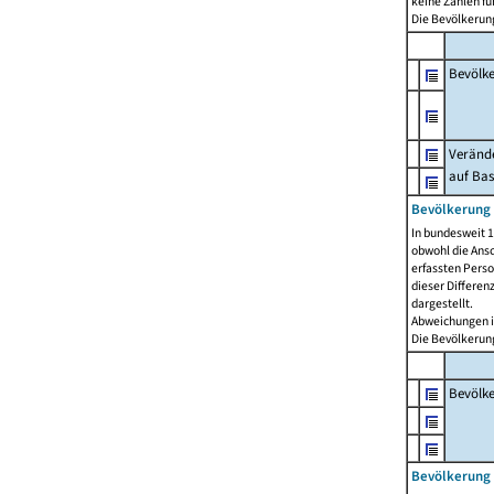
keine Zahlen f
Die Bevölkerung
Bevölk
Verände
auf Bas
Bevölkerung 
In bundesweit 1
obwohl die Ansc
erfassten Pers
dieser Differen
dargestellt.
Abweichungen i
Die Bevölkerung
Bevölk
Bevölkerung 