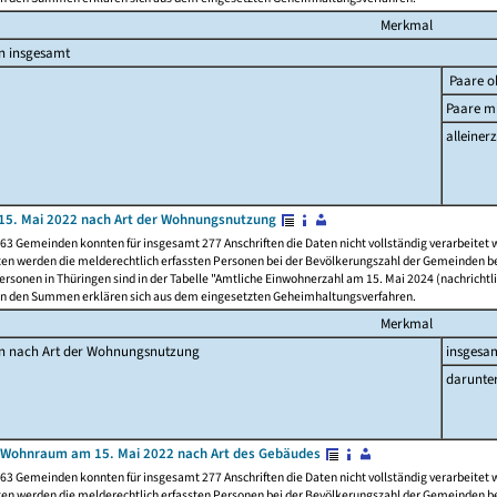
Merkmal
n insgesamt
Paare o
Paare mi
alleinerz
15. Mai 2022 nach Art der Wohnungsnutzung
63 Gemeinden konnten für insgesamt 277 Anschriften die Daten nicht vollständig verarbeitet
ten werden die melderechtlich erfassten Personen bei der Bevölkerungszahl der Gemeinden be
rsonen in Thüringen sind in der Tabelle "Amtliche Einwohnerzahl am 15. Mai 2024 (nachrichtli
n den Summen erklären sich aus dem eingesetzten Geheimhaltungsverfahren.
Merkmal
en nach Art der Wohnungsnutzung
insgesa
darunte
 Wohnraum am 15. Mai 2022 nach Art des Gebäudes
63 Gemeinden konnten für insgesamt 277 Anschriften die Daten nicht vollständig verarbeitet
ten werden die melderechtlich erfassten Personen bei der Bevölkerungszahl der Gemeinden be