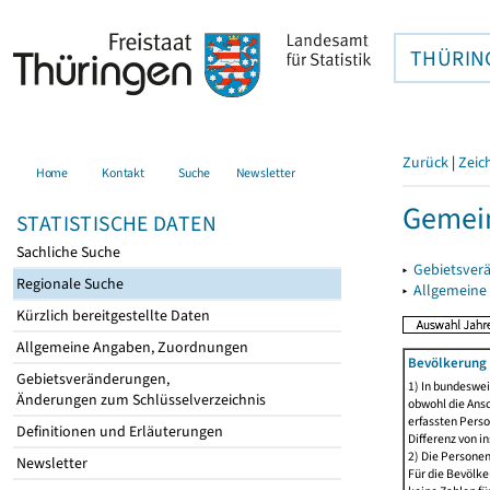
THÜRIN
Zurück
|
Zeic
Home
Kontakt
Suche
Newsletter
Gemei
STATISTISCHE DATEN
Sachliche Suche
▸
Gebietsver
Regionale Suche
▸
Allgemeine
Kürzlich bereitgestellte Daten
Allgemeine Angaben, Zuordnungen
Bevölkerung 
Gebietsveränderungen,
1) In bundeswei
Änderungen zum Schlüsselverzeichnis
obwohl die Ansc
erfassten Perso
Definitionen und Erläuterungen
Differenz von i
2) Die Persone
Newsletter
Für die Bevölke