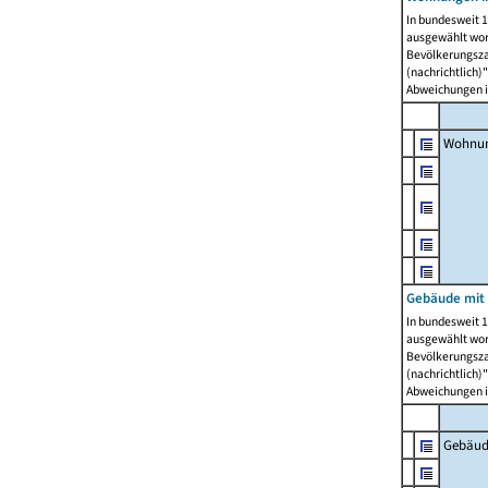
In bundesweit 1
ausgewählt wor
Bevölkerungszah
(nachrichtlich)"
Abweichungen i
Wohnun
Gebäude mit 
In bundesweit 1
ausgewählt wor
Bevölkerungszah
(nachrichtlich)"
Abweichungen i
Gebäud