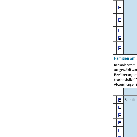
Familien am 
In bundesweit 1
ausgewählt wor
Bevölkerungszah
(nachrichtlich)"
Abweichungen i
Familie