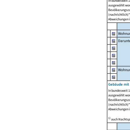
In bundesweit 1
ausgewählt wor
Bevölkerungszah
(nachrichtlich)"
Abweichungen i
Wohnun
Darunt
Wohnun
Gebäude mit
In bundesweit 1
ausgewählt wor
Bevölkerungszah
(nachrichtlich)"
Abweichungen i
1)
auch Nachtsp