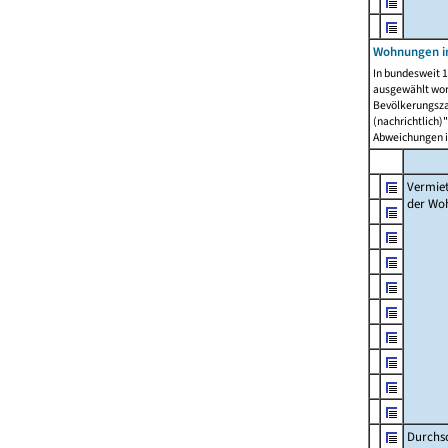
Wohnungen in
In bundesweit 1
ausgewählt wor
Bevölkerungszah
(nachrichtlich)"
Abweichungen i
Vermie
der Wo
Durchs