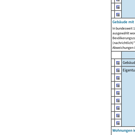
Gebäude mit
In bundesweit 1
ausgewählt wor
Bevölkerungszah
(nachrichtlich)"
Abweichungen i
Gebäud
Eigent
Wohnungen in