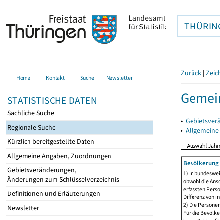
THÜRIN
Zurück
|
Zeic
Home
Kontakt
Suche
Newsletter
Gemein
STATISTISCHE DATEN
Sachliche Suche
▸
Gebietsver
Regionale Suche
▸
Allgemeine
Kürzlich bereitgestellte Daten
Allgemeine Angaben, Zuordnungen
Bevölkerung 
Gebietsveränderungen,
1) In bundeswei
Änderungen zum Schlüsselverzeichnis
obwohl die Ansc
erfassten Perso
Definitionen und Erläuterungen
Differenz von i
2) Die Persone
Newsletter
Für die Bevölke