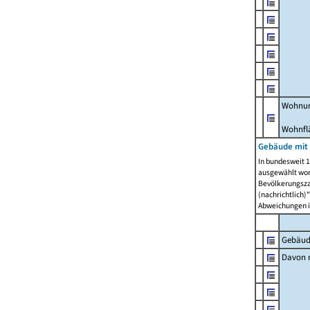
Wohnun
Wohnfl
Gebäude mit
In bundesweit 1
ausgewählt wor
Bevölkerungszah
(nachrichtlich)"
Abweichungen i
Gebäud
Davon m