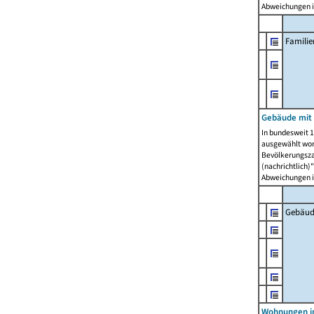
Abweichungen i
Famili
Gebäude mit
In bundesweit 1
ausgewählt wor
Bevölkerungszah
(nachrichtlich)"
Abweichungen i
Gebäud
Wohnungen i