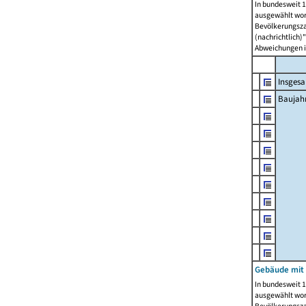
In bundesweit 1
ausgewählt wor
Bevölkerungszah
(nachrichtlich)"
Abweichungen i
Insges
Baujahr
Gebäude mit
In bundesweit 1
ausgewählt wor