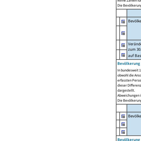
keine Zahlen f
Die Bevölkerung
Bevölk
Verände
zum 30.
auf Bas
Bevölkerung 
In bundesweit 1
obwohl die Ansc
erfassten Pers
dieser Differen
dargestellt.
Abweichungen i
Die Bevölkerung
Bevölk
Bevölkerung 