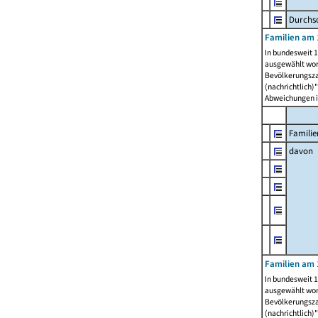
Durchsc
Familien am 
In bundesweit 1
ausgewählt wor
Bevölkerungszah
(nachrichtlich)"
Abweichungen i
Familie
davon
Familien am 
In bundesweit 1
ausgewählt wor
Bevölkerungszah
(nachrichtlich)"