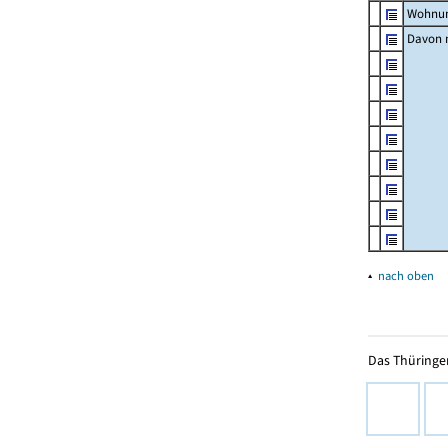
Wohnun
Davon m
▴
nach oben
Das Thüringer