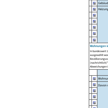
Gebäud
Heizun
Wohnungen i
In bundesweit 1
ausgewählt wor
Bevölkerungszah
(nachrichtlich)"
Abweichungen i
Wohnun
Davon 