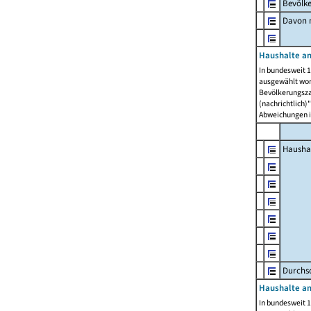
Bevölk
Davon m
Haushalte am
In bundesweit 1
ausgewählt wor
Bevölkerungszah
(nachrichtlich)"
Abweichungen i
Hausha
Durchsc
Haushalte am
In bundesweit 1