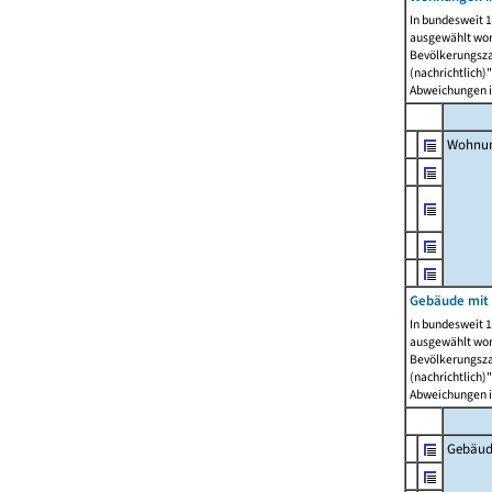
In bundesweit 1
ausgewählt wor
Bevölkerungszah
(nachrichtlich)"
Abweichungen i
Wohnun
Gebäude mit 
In bundesweit 1
ausgewählt wor
Bevölkerungszah
(nachrichtlich)"
Abweichungen i
Gebäud