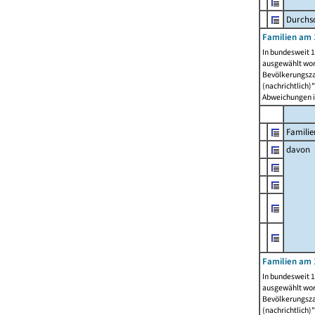
Durchsc
Familien am 
In bundesweit 1
ausgewählt wor
Bevölkerungszah
(nachrichtlich)"
Abweichungen i
Familie
davon
Familien am 
In bundesweit 1
ausgewählt wor
Bevölkerungszah
(nachrichtlich)"