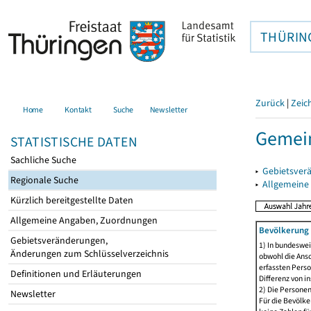
THÜRIN
Zurück
|
Zeic
Home
Kontakt
Suche
Newsletter
Gemei
STATISTISCHE DATEN
Sachliche Suche
▸
Gebietsver
Regionale Suche
▸
Allgemeine
Kürzlich bereitgestellte Daten
Allgemeine Angaben, Zuordnungen
Bevölkerung 
Gebietsveränderungen,
1) In bundeswei
Änderungen zum Schlüsselverzeichnis
obwohl die Ansc
erfassten Perso
Definitionen und Erläuterungen
Differenz von i
2) Die Persone
Newsletter
Für die Bevölke