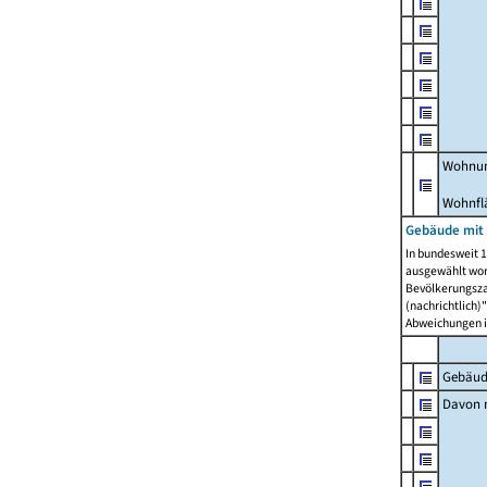
Wohnun
Wohnfl
Gebäude mit
In bundesweit 1
ausgewählt wor
Bevölkerungszah
(nachrichtlich)"
Abweichungen i
Gebäud
Davon m