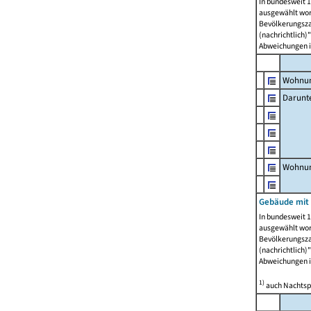
In bundesweit 1
ausgewählt wor
Bevölkerungszah
(nachrichtlich)"
Abweichungen i
Wohnun
Darunt
Wohnun
Gebäude mit
In bundesweit 1
ausgewählt wor
Bevölkerungszah
(nachrichtlich)"
Abweichungen i
1)
auch Nachtsp