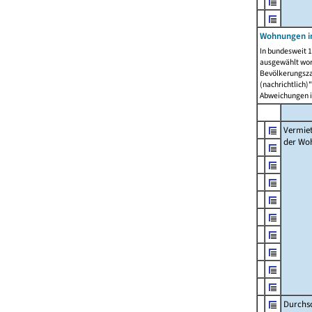
Wohnungen in
In bundesweit 1
ausgewählt wor
Bevölkerungszah
(nachrichtlich)"
Abweichungen i
Vermie
der Wo
Durchs