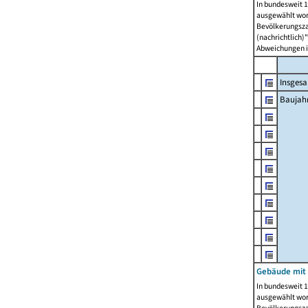
In bundesweit 1
ausgewählt wor
Bevölkerungszah
(nachrichtlich)"
Abweichungen i
Insges
Baujahr
Gebäude mit
In bundesweit 1
ausgewählt wor