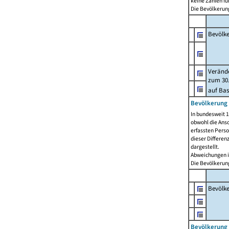
keine Zahlen f
Die Bevölkerung
Bevölk
Verände
zum 30.
auf Bas
Bevölkerung 
In bundesweit 1
obwohl die Ansc
erfassten Pers
dieser Differen
dargestellt.
Abweichungen i
Die Bevölkerung
Bevölk
Bevölkerung 