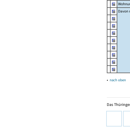
Wohnun
Davon m
▴
nach oben
Das Thüringer