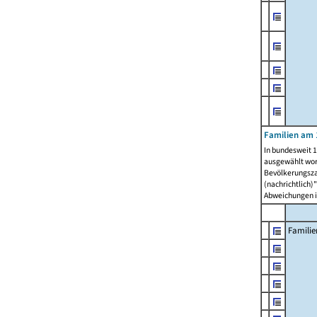
Familien am 
In bundesweit 1
ausgewählt wor
Bevölkerungszah
(nachrichtlich)"
Abweichungen i
Familie