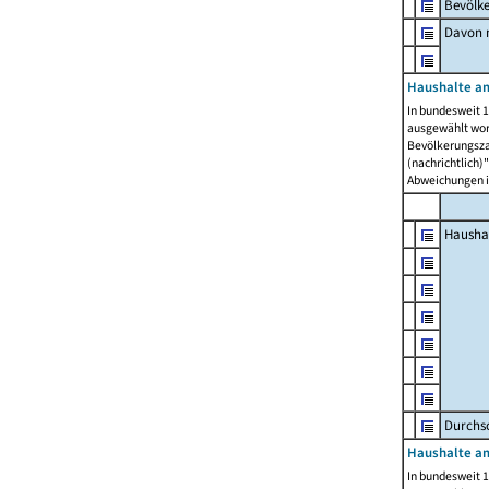
Bevölk
Davon m
Haushalte am
In bundesweit 1
ausgewählt wor
Bevölkerungszah
(nachrichtlich)"
Abweichungen i
Hausha
Durchsc
Haushalte am
In bundesweit 1