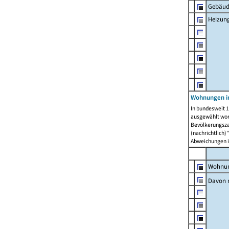
Gebäud
Heizun
Wohnungen i
In bundesweit 1
ausgewählt wor
Bevölkerungszah
(nachrichtlich)"
Abweichungen i
Wohnun
Davon 