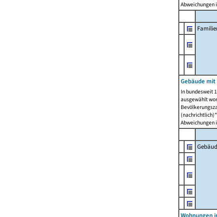
Abweichungen i
Famili
Gebäude mit
In bundesweit 1
ausgewählt wor
Bevölkerungszah
(nachrichtlich)"
Abweichungen i
Gebäud
Wohnungen i