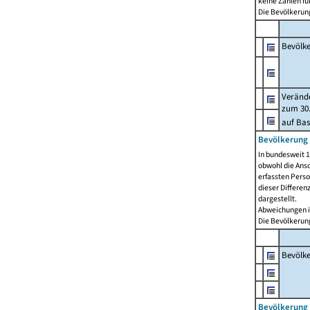
keine Zahlen f
Die Bevölkerung
Bevölk
Verände
zum 30.
auf Bas
Bevölkerung 
In bundesweit 1
obwohl die Ansc
erfassten Pers
dieser Differen
dargestellt.
Abweichungen i
Die Bevölkerung
Bevölk
Bevölkerung 