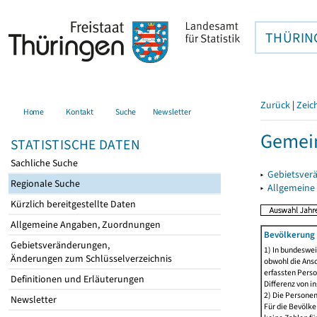
THÜRIN
Zurück
|
Zeic
Home
Kontakt
Suche
Newsletter
Gemein
STATISTISCHE DATEN
Sachliche Suche
▸
Gebietsver
Regionale Suche
▸
Allgemeine
Kürzlich bereitgestellte Daten
Allgemeine Angaben, Zuordnungen
Bevölkerung 
Gebietsveränderungen,
1) In bundeswei
Änderungen zum Schlüsselverzeichnis
obwohl die Ansc
erfassten Perso
Definitionen und Erläuterungen
Differenz von i
2) Die Persone
Newsletter
Für die Bevölke