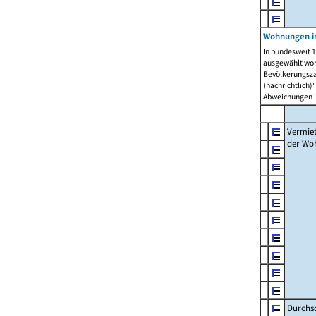
Wohnungen in
In bundesweit 1
ausgewählt wor
Bevölkerungszah
(nachrichtlich)"
Abweichungen i
Vermie
der Wo
Durchs