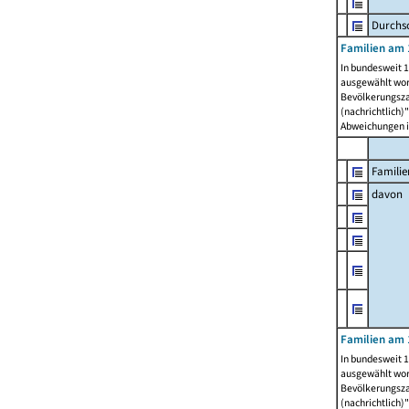
Durchsc
Familien am 
In bundesweit 1
ausgewählt wor
Bevölkerungszah
(nachrichtlich)"
Abweichungen i
Familie
davon
Familien am 
In bundesweit 1
ausgewählt wor
Bevölkerungszah
(nachrichtlich)"