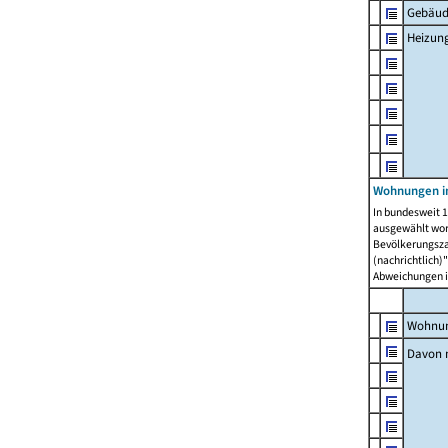
Gebäud
Heizun
Wohnungen i
In bundesweit 1
ausgewählt wor
Bevölkerungszah
(nachrichtlich)"
Abweichungen i
Wohnun
Davon 