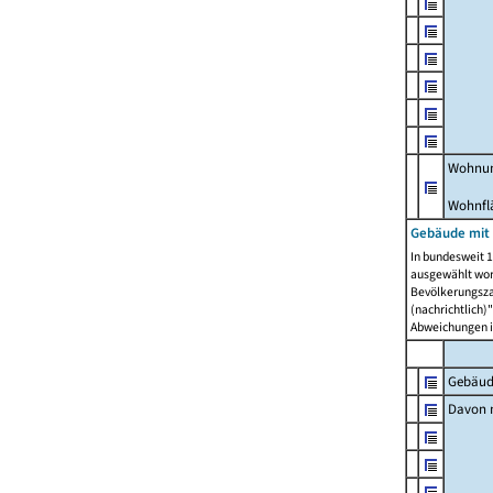
Wohnun
Wohnfl
Gebäude mit
In bundesweit 1
ausgewählt wor
Bevölkerungszah
(nachrichtlich)"
Abweichungen i
Gebäud
Davon m