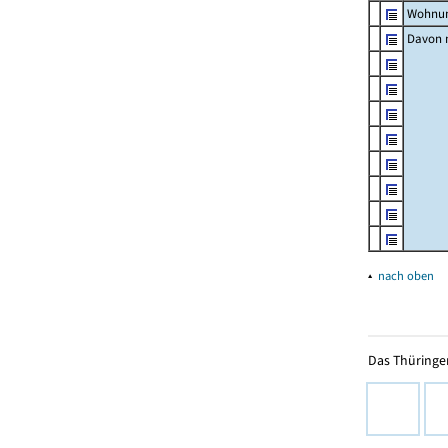
Wohnun
Davon m
▴
nach oben
Das Thüringer