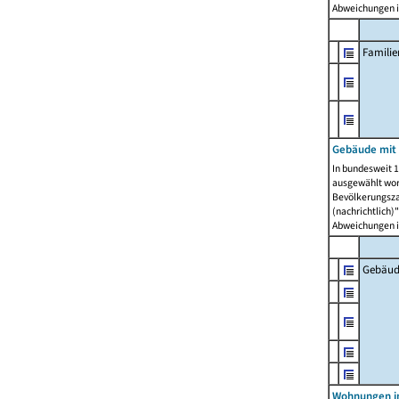
Abweichungen i
Famili
Gebäude mit
In bundesweit 1
ausgewählt wor
Bevölkerungszah
(nachrichtlich)"
Abweichungen i
Gebäud
Wohnungen i