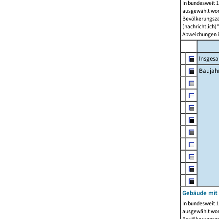
In bundesweit 1
ausgewählt wor
Bevölkerungszah
(nachrichtlich)"
Abweichungen i
Insges
Baujahr
Gebäude mit
In bundesweit 1
ausgewählt wor