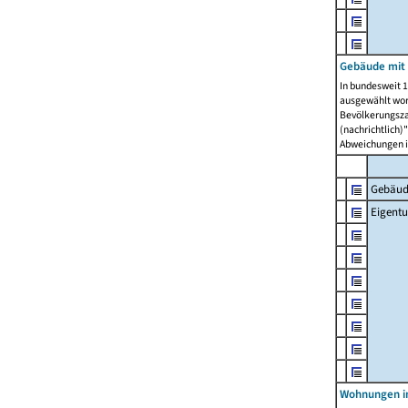
Gebäude mit
In bundesweit 1
ausgewählt wor
Bevölkerungszah
(nachrichtlich)"
Abweichungen i
Gebäud
Eigent
Wohnungen in