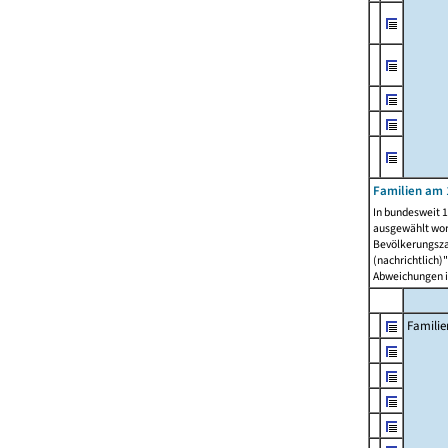
Familien am 
In bundesweit 1
ausgewählt wor
Bevölkerungszah
(nachrichtlich)"
Abweichungen i
Familie