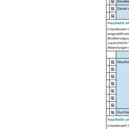
Bevölk
Davon m
Haushalte am
In bundesweit 1
ausgewählt wor
Bevölkerungszah
(nachrichtlich)"
Abweichungen i
Hausha
Durchsc
Haushalte am
In bundesweit 1