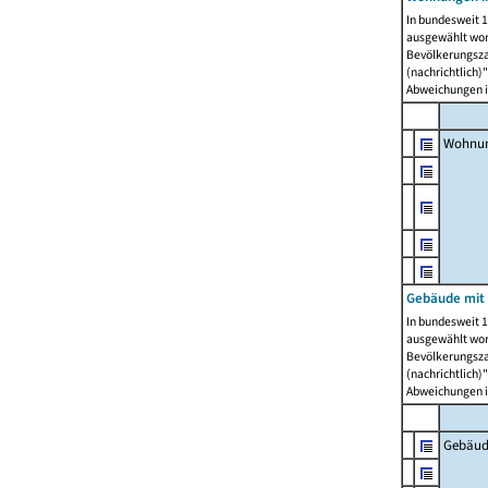
In bundesweit 1
ausgewählt wor
Bevölkerungszah
(nachrichtlich)"
Abweichungen i
Wohnun
Gebäude mit 
In bundesweit 1
ausgewählt wor
Bevölkerungszah
(nachrichtlich)"
Abweichungen i
Gebäud