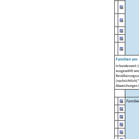
Familien am 
In bundesweit 1
ausgewählt wor
Bevölkerungszah
(nachrichtlich)"
Abweichungen i
Familie