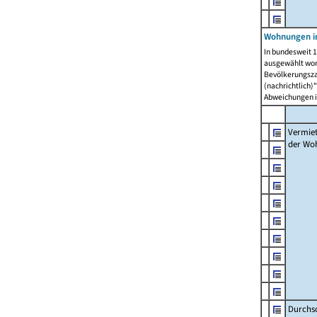
Wohnungen in
In bundesweit 1
ausgewählt wor
Bevölkerungszah
(nachrichtlich)"
Abweichungen i
Vermie
der Wo
Durchs