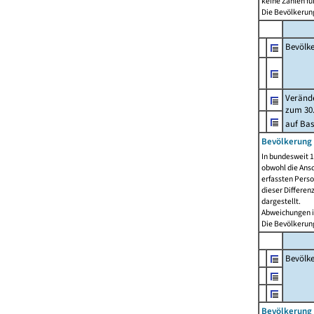
keine Zahlen f
Die Bevölkerung
Bevölk
Verände
zum 30.
auf Bas
Bevölkerung 
In bundesweit 1
obwohl die Ansc
erfassten Pers
dieser Differen
dargestellt.
Abweichungen i
Die Bevölkerung
Bevölk
Bevölkerung 