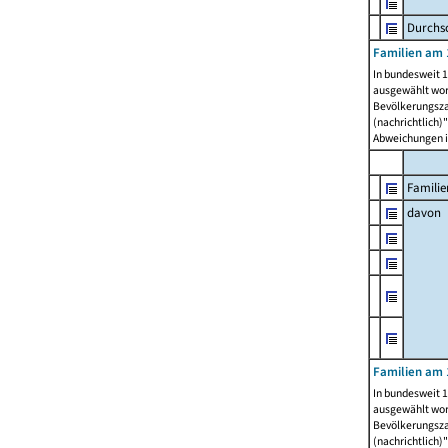
Durchsc
Familien am 
In bundesweit 1
ausgewählt wor
Bevölkerungszah
(nachrichtlich)"
Abweichungen i
Familie
davon
Familien am 
In bundesweit 1
ausgewählt wor
Bevölkerungszah
(nachrichtlich)"