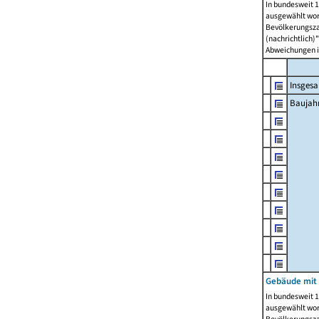
In bundesweit 1
ausgewählt wor
Bevölkerungszah
(nachrichtlich)"
Abweichungen i
Insges
Baujahr
Gebäude mit
In bundesweit 1
ausgewählt wor