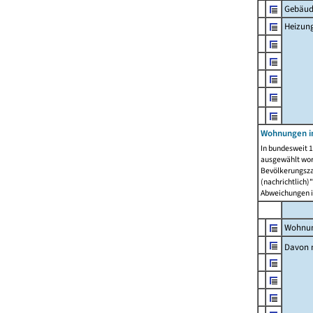
Gebäud
Heizun
Wohnungen i
In bundesweit 1
ausgewählt wor
Bevölkerungszah
(nachrichtlich)"
Abweichungen i
Wohnun
Davon 