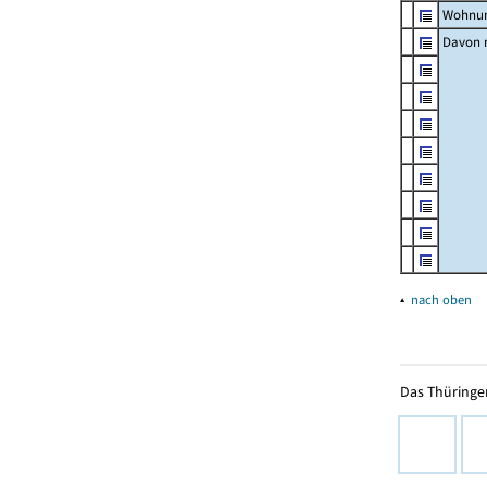
Wohnun
Davon m
▴
nach oben
Das Thüringer