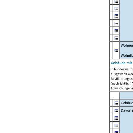
Wohnun
Wohnfl
Gebäude mit
In bundesweit 1
ausgewählt wor
Bevölkerungszah
(nachrichtlich)"
Abweichungen i
Gebäud
Davon m