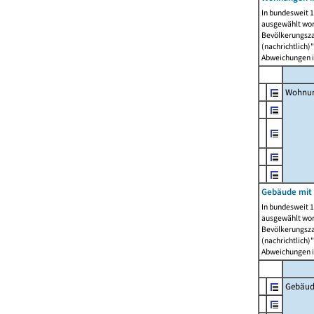
In bundesweit 1
ausgewählt wor
Bevölkerungszah
(nachrichtlich)"
Abweichungen i
Wohnun
Gebäude mit 
In bundesweit 1
ausgewählt wor
Bevölkerungszah
(nachrichtlich)"
Abweichungen i
Gebäud