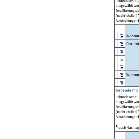
In bundesweit 1
ausgewählt wor
Bevölkerungszah
(nachrichtlich)"
Abweichungen i
Wohnun
Darunt
Wohnun
Gebäude mit
In bundesweit 1
ausgewählt wor
Bevölkerungszah
(nachrichtlich)"
Abweichungen i
1)
auch Nachtsp