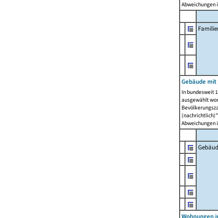
Abweichungen i
Famili
Gebäude mit
In bundesweit 1
ausgewählt wor
Bevölkerungszah
(nachrichtlich)"
Abweichungen i
Gebäud
Wohnungen i