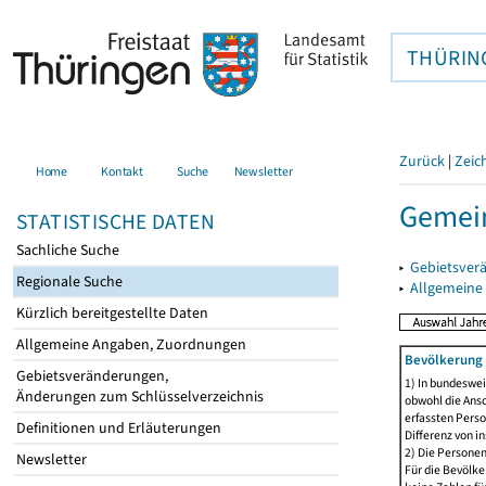
THÜRIN
Zurück
|
Zeic
Home
Kontakt
Suche
Newsletter
Gemein
STATISTISCHE DATEN
Sachliche Suche
▸
Gebietsver
Regionale Suche
▸
Allgemeine
Kürzlich bereitgestellte Daten
Allgemeine Angaben, Zuordnungen
Bevölkerung 
Gebietsveränderungen,
1) In bundeswei
Änderungen zum Schlüsselverzeichnis
obwohl die Ansc
erfassten Perso
Definitionen und Erläuterungen
Differenz von i
2) Die Persone
Newsletter
Für die Bevölke