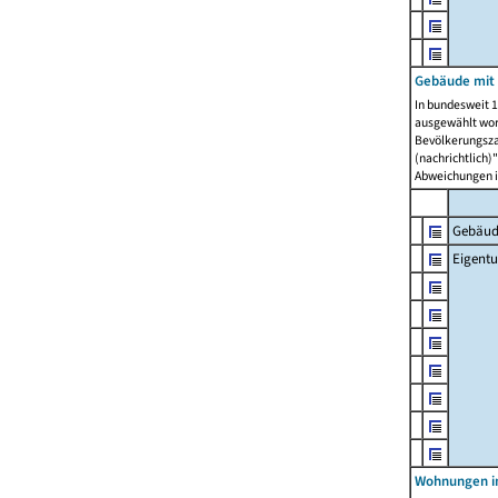
Gebäude mit
In bundesweit 1
ausgewählt wor
Bevölkerungszah
(nachrichtlich)"
Abweichungen i
Gebäud
Eigent
Wohnungen in