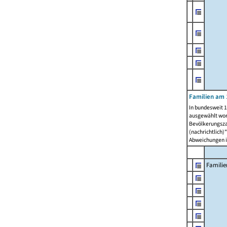
Familien am 
In bundesweit 1
ausgewählt wor
Bevölkerungszah
(nachrichtlich)"
Abweichungen i
Familie