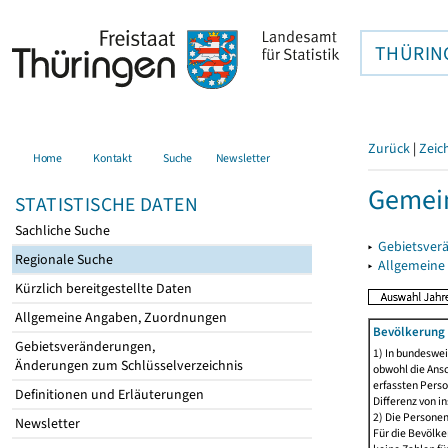
THÜRIN
Zurück
|
Zeic
Home
Kontakt
Suche
Newsletter
Gemei
STATISTISCHE DATEN
Sachliche Suche
▸
Gebietsver
Regionale Suche
▸
Allgemeine
Kürzlich bereitgestellte Daten
Allgemeine Angaben, Zuordnungen
Bevölkerung 
Gebietsveränderungen,
1) In bundeswei
Änderungen zum Schlüsselverzeichnis
obwohl die Ansc
erfassten Perso
Definitionen und Erläuterungen
Differenz von i
2) Die Persone
Newsletter
Für die Bevölke