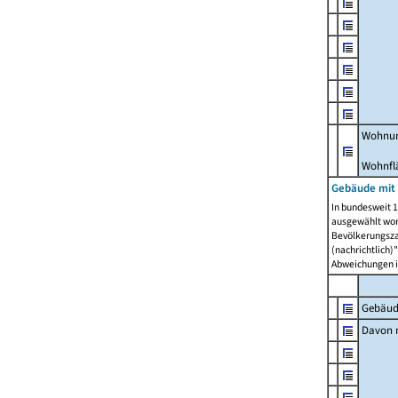
Wohnun
Wohnfl
Gebäude mit
In bundesweit 1
ausgewählt wor
Bevölkerungszah
(nachrichtlich)"
Abweichungen i
Gebäud
Davon m