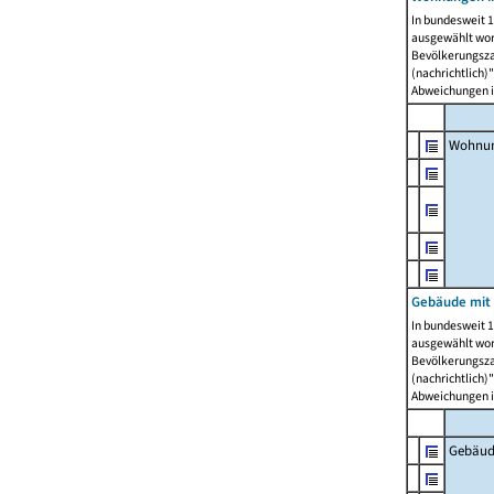
In bundesweit 1
ausgewählt wor
Bevölkerungszah
(nachrichtlich)"
Abweichungen i
Wohnun
Gebäude mit 
In bundesweit 1
ausgewählt wor
Bevölkerungszah
(nachrichtlich)"
Abweichungen i
Gebäud