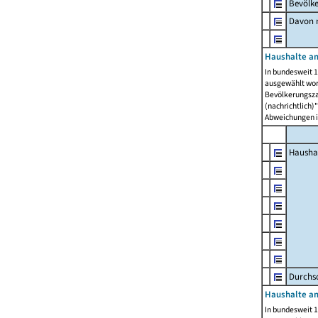
Bevölk
Davon m
Haushalte am
In bundesweit 1
ausgewählt wor
Bevölkerungszah
(nachrichtlich)"
Abweichungen i
Hausha
Durchsc
Haushalte am
In bundesweit 1