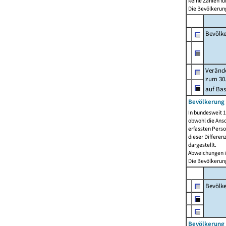
keine Zahlen f
Die Bevölkerung
Bevölk
Verände
zum 30.
auf Bas
Bevölkerung 
In bundesweit 1
obwohl die Ansc
erfassten Pers
dieser Differen
dargestellt.
Abweichungen i
Die Bevölkerung
Bevölk
Bevölkerung 