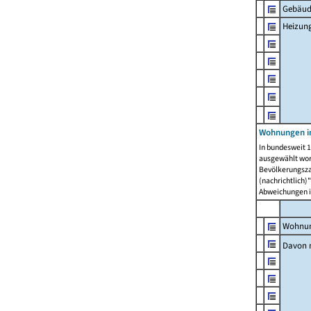
Gebäud
Heizun
Wohnungen i
In bundesweit 1
ausgewählt wor
Bevölkerungszah
(nachrichtlich)"
Abweichungen i
Wohnun
Davon 