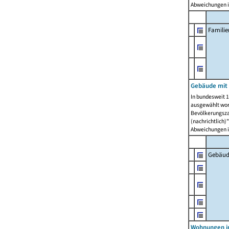
Abweichungen i
Famili
Gebäude mit
In bundesweit 1
ausgewählt wor
Bevölkerungszah
(nachrichtlich)"
Abweichungen i
Gebäud
Wohnungen i