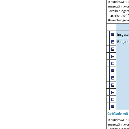
In bundesweit 1
ausgewählt wor
Bevölkerungszah
(nachrichtlich)"
Abweichungen i
Insges
Baujahr
Gebäude mit
In bundesweit 1
ausgewählt wor