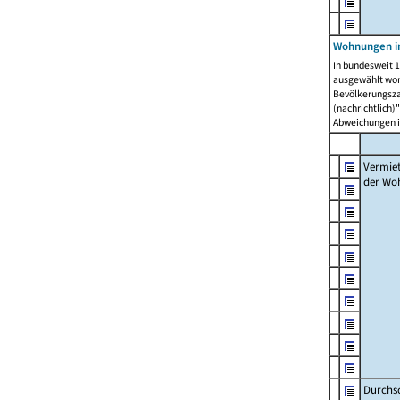
Wohnungen in
In bundesweit 1
ausgewählt wor
Bevölkerungszah
(nachrichtlich)"
Abweichungen i
Vermie
der Wo
Durchs