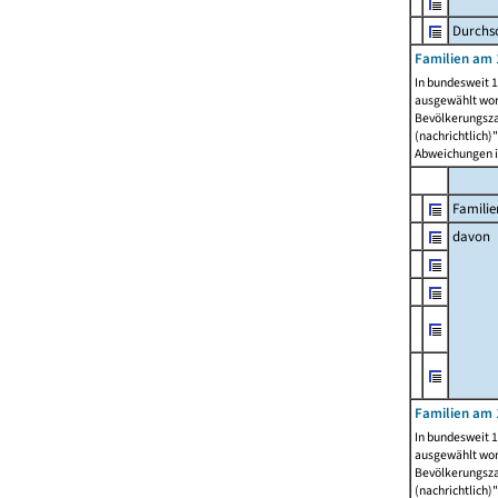
Durchsc
Familien am 
In bundesweit 1
ausgewählt wor
Bevölkerungszah
(nachrichtlich)"
Abweichungen i
Familie
davon
Familien am 
In bundesweit 1
ausgewählt wor
Bevölkerungszah
(nachrichtlich)"