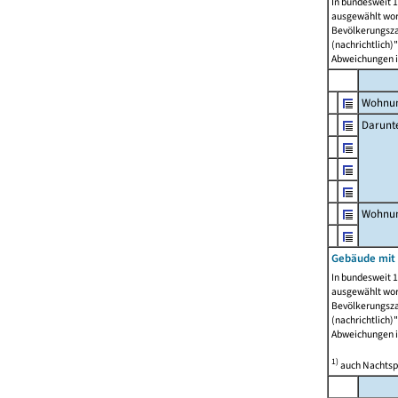
In bundesweit 1
ausgewählt wor
Bevölkerungszah
(nachrichtlich)"
Abweichungen i
Wohnun
Darunt
Wohnun
Gebäude mit
In bundesweit 1
ausgewählt wor
Bevölkerungszah
(nachrichtlich)"
Abweichungen i
1)
auch Nachtsp