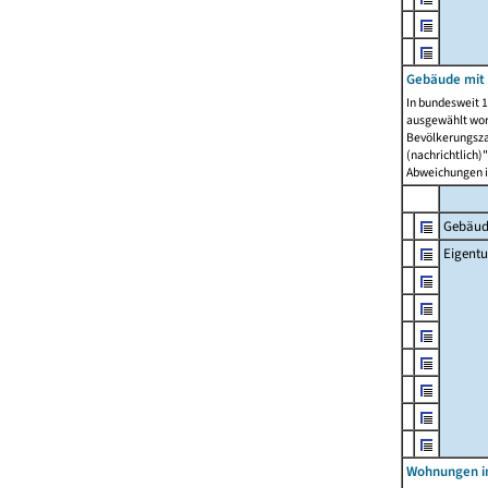
Gebäude mit
In bundesweit 1
ausgewählt wor
Bevölkerungszah
(nachrichtlich)"
Abweichungen i
Gebäud
Eigent
Wohnungen in