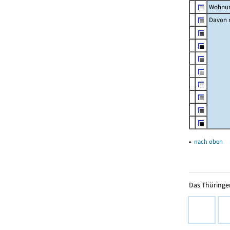
Wohnun
Davon m
▴
nach oben
Das Thüringer