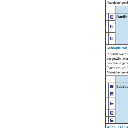
Abweichungen i
Famili
Gebäude mit
In bundesweit 1
ausgewählt wor
Bevölkerungszah
(nachrichtlich)"
Abweichungen i
Gebäud
Wohnungen i