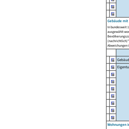
Gebäude mit
In bundesweit 1
ausgewählt wor
Bevölkerungszah
(nachrichtlich)"
Abweichungen i
Gebäud
Eigent
Wohnungen in