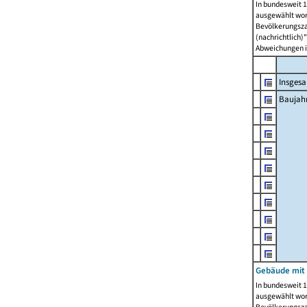
In bundesweit 1
ausgewählt wor
Bevölkerungszah
(nachrichtlich)"
Abweichungen i
Insges
Baujahr
Gebäude mit
In bundesweit 1
ausgewählt wor