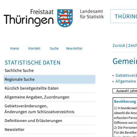
THÜRIN
Zurück
|
Zeic
Home
Kontakt
Suche
Newsletter
Gemei
STATISTISCHE DATEN
Sachliche Suche
▸
Gebietsver
Regionale Suche
▸
Allgemeine
Kürzlich bereitgestellte Daten
Allgemeine Angaben, Zuordnungen
Bevölkerung 
Gebietsveränderungen,
1) In bundeswei
Änderungen zum Schlüsselverzeichnis
obwohl die Ansc
erfassten Perso
Definitionen und Erläuterungen
Differenz von i
2) Die Persone
Newsletter
Für die Bevölke