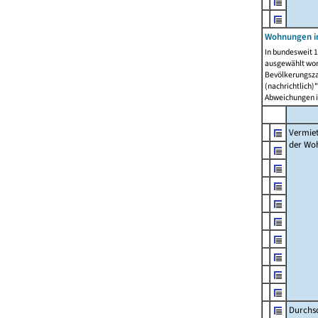
Wohnungen in
In bundesweit 1
ausgewählt wor
Bevölkerungszah
(nachrichtlich)"
Abweichungen i
Vermie
der Wo
Durchs