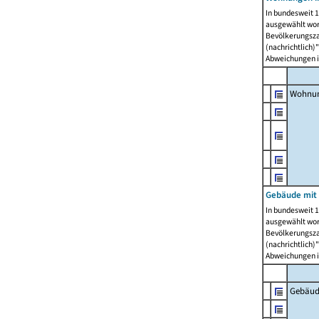
In bundesweit 1
ausgewählt wor
Bevölkerungszah
(nachrichtlich)"
Abweichungen i
Wohnun
Gebäude mit 
In bundesweit 1
ausgewählt wor
Bevölkerungszah
(nachrichtlich)"
Abweichungen i
Gebäud