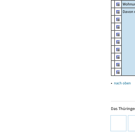
Wohnun
Davon m
▴
nach oben
Das Thüringer