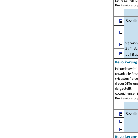
keine Zahlen f
Die Bevölkerung
Bevölk
Verände
zum 30.
auf Bas
Bevölkerung 
In bundesweit 1
obwohl die Ansc
erfassten Pers
dieser Differen
dargestellt.
Abweichungen i
Die Bevölkerung
Bevölk
Bevölkerung 