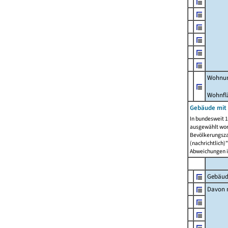
Wohnun
Wohnfl
Gebäude mit
In bundesweit 1
ausgewählt wor
Bevölkerungszah
(nachrichtlich)"
Abweichungen i
Gebäud
Davon m