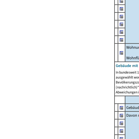
Wohnun
Wohnfl
Gebäude mit
In bundesweit 1
ausgewählt wor
Bevölkerungszah
(nachrichtlich)"
Abweichungen i
Gebäud
Davon m