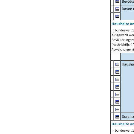
Bevölk
Davon m
Haushalte am
In bundesweit 1
ausgewählt wor
Bevölkerungszah
(nachrichtlich)"
Abweichungen i
Hausha
Durchsc
Haushalte am
In bundesweit 1