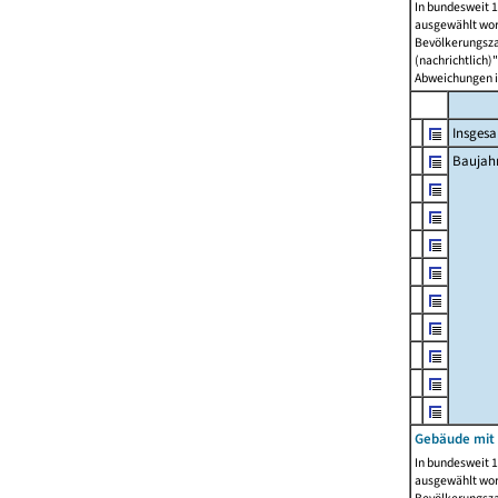
In bundesweit 1
ausgewählt wor
Bevölkerungszah
(nachrichtlich)"
Abweichungen i
Insges
Baujahr
Gebäude mit
In bundesweit 1
ausgewählt wor