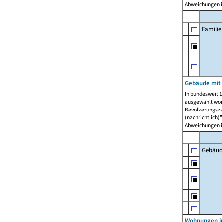
Abweichungen i
Famili
Gebäude mit
In bundesweit 1
ausgewählt wor
Bevölkerungszah
(nachrichtlich)"
Abweichungen i
Gebäud
Wohnungen i