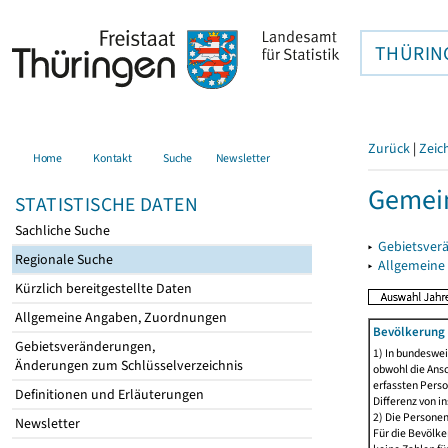
THÜRIN
Zurück
|
Zeic
Home
Kontakt
Suche
Newsletter
Gemein
STATISTISCHE DATEN
Sachliche Suche
▸
Gebietsver
Regionale Suche
▸
Allgemeine
Kürzlich bereitgestellte Daten
Allgemeine Angaben, Zuordnungen
Bevölkerung 
Gebietsveränderungen,
1) In bundeswei
Änderungen zum Schlüsselverzeichnis
obwohl die Ansc
erfassten Perso
Definitionen und Erläuterungen
Differenz von i
2) Die Persone
Newsletter
Für die Bevölke