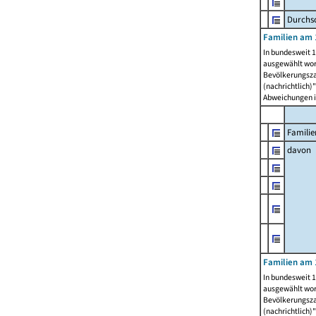
Durchsc
Familien am 
In bundesweit 1
ausgewählt wor
Bevölkerungszah
(nachrichtlich)"
Abweichungen i
Familie
davon
Familien am 
In bundesweit 1
ausgewählt wor
Bevölkerungszah
(nachrichtlich)"