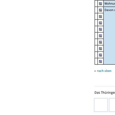
Wohnun
Davon m
▴
nach oben
Das Thüringer