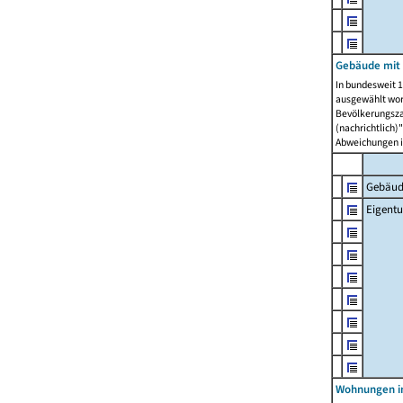
Gebäude mit
In bundesweit 1
ausgewählt wor
Bevölkerungszah
(nachrichtlich)"
Abweichungen i
Gebäud
Eigent
Wohnungen in