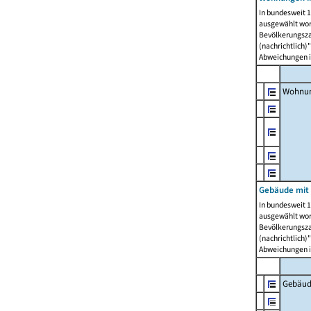
In bundesweit 1
ausgewählt wor
Bevölkerungszah
(nachrichtlich)"
Abweichungen i
Wohnun
Gebäude mit 
In bundesweit 1
ausgewählt wor
Bevölkerungszah
(nachrichtlich)"
Abweichungen i
Gebäud