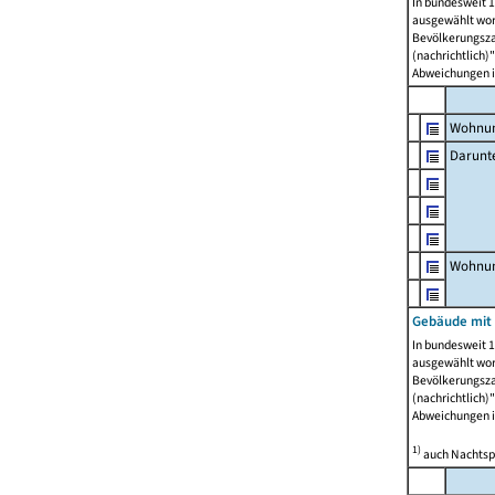
In bundesweit 1
ausgewählt wor
Bevölkerungszah
(nachrichtlich)"
Abweichungen i
Wohnun
Darunt
Wohnun
Gebäude mit
In bundesweit 1
ausgewählt wor
Bevölkerungszah
(nachrichtlich)"
Abweichungen i
1)
auch Nachtsp