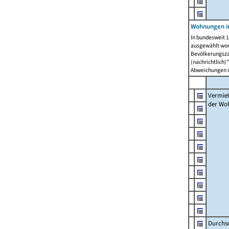
Wohnungen in
In bundesweit 1
ausgewählt wor
Bevölkerungszah
(nachrichtlich)"
Abweichungen i
Vermie
der Wo
Durchs