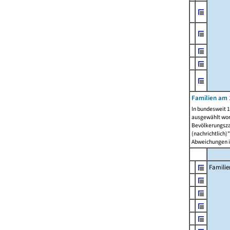
Familien am 
In bundesweit 1
ausgewählt wor
Bevölkerungszah
(nachrichtlich)"
Abweichungen i
Familie