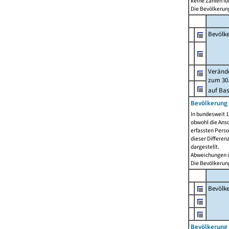
keine Zahlen f
Die Bevölkerung
Bevölk
Verände
zum 30.
auf Bas
Bevölkerung 
In bundesweit 1
obwohl die Ansc
erfassten Pers
dieser Differen
dargestellt.
Abweichungen i
Die Bevölkerung
Bevölk
Bevölkerung 