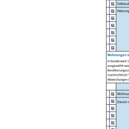
Gebäud
Heizun
Wohnungen i
In bundesweit 1
ausgewählt wor
Bevölkerungszah
(nachrichtlich)"
Abweichungen i
Wohnun
Davon 