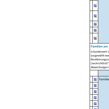
Familien am 
In bundesweit 1
ausgewählt wor
Bevölkerungszah
(nachrichtlich)"
Abweichungen i
Familie