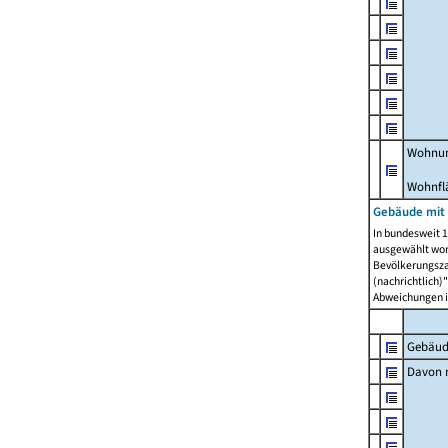
Wohnun
Wohnfl
Gebäude mit
In bundesweit 1
ausgewählt wor
Bevölkerungszah
(nachrichtlich)"
Abweichungen i
Gebäud
Davon m