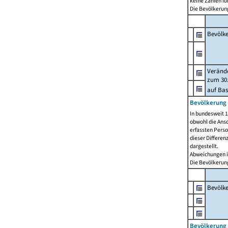
keine Zahlen f
Die Bevölkerung
Bevölk
Verände
zum 30.
auf Bas
Bevölkerung 
In bundesweit 1
obwohl die Ansc
erfassten Pers
dieser Differen
dargestellt.
Abweichungen i
Die Bevölkerung
Bevölk
Bevölkerung 