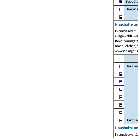
Bevölk
Davon m
Haushalte am
In bundesweit 1
ausgewählt wor
Bevölkerungszah
(nachrichtlich)"
Abweichungen i
Hausha
Durchsc
Haushalte am
In bundesweit 1