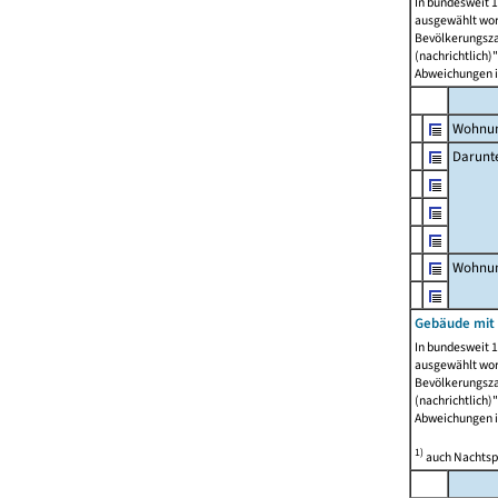
In bundesweit 1
ausgewählt wor
Bevölkerungszah
(nachrichtlich)"
Abweichungen i
Wohnun
Darunt
Wohnun
Gebäude mit
In bundesweit 1
ausgewählt wor
Bevölkerungszah
(nachrichtlich)"
Abweichungen i
1)
auch Nachtsp