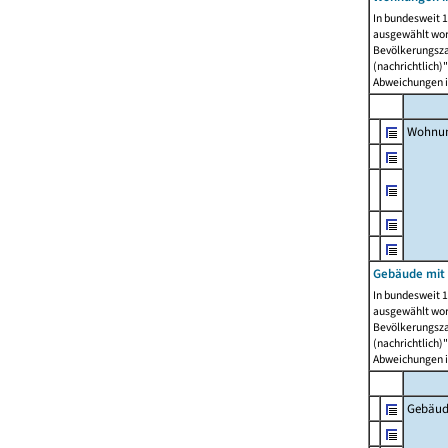
In bundesweit 1
ausgewählt wor
Bevölkerungszah
(nachrichtlich)"
Abweichungen i
Wohnun
Gebäude mit 
In bundesweit 1
ausgewählt wor
Bevölkerungszah
(nachrichtlich)"
Abweichungen i
Gebäud