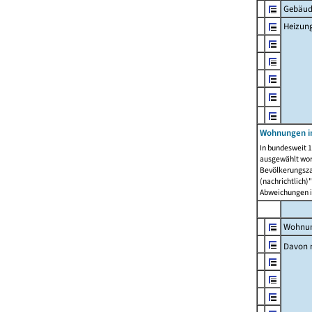
Gebäud
Heizun
Wohnungen i
In bundesweit 1
ausgewählt wor
Bevölkerungszah
(nachrichtlich)"
Abweichungen i
Wohnun
Davon 