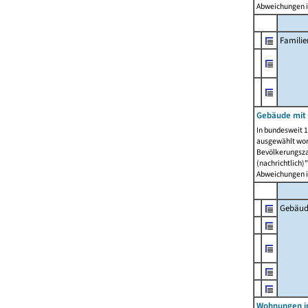
Abweichungen i
Famili
Gebäude mit
In bundesweit 1
ausgewählt wor
Bevölkerungszah
(nachrichtlich)"
Abweichungen i
Gebäud
Wohnungen i