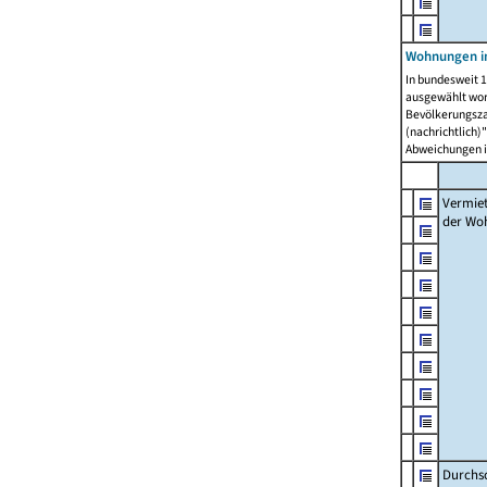
Wohnungen in
In bundesweit 1
ausgewählt wor
Bevölkerungszah
(nachrichtlich)"
Abweichungen i
Vermie
der Wo
Durchs