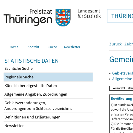
THÜRIN
Zurück
|
Zeic
Home
Kontakt
Suche
Newsletter
Gemei
STATISTISCHE DATEN
Sachliche Suche
▸
Gebietsver
Regionale Suche
▸
Allgemeine
Kürzlich bereitgestellte Daten
Allgemeine Angaben, Zuordnungen
Bevölkerung 
Gebietsveränderungen,
1) In bundeswei
Änderungen zum Schlüsselverzeichnis
obwohl die Ansc
erfassten Perso
Definitionen und Erläuterungen
Differenz von i
2) Die Persone
Newsletter
Für die Bevölke