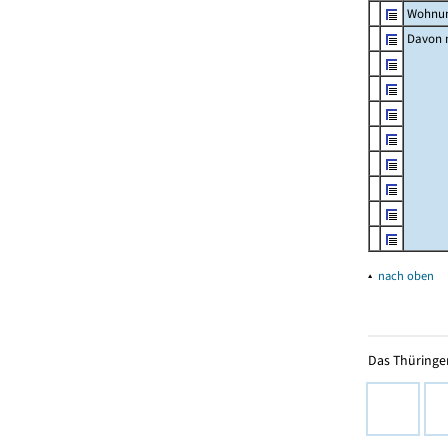
Wohnun
Davon m
▴
nach oben
Das Thüringer