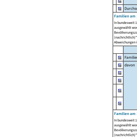
Durchsc
Familien am 
In bundesweit 1
ausgewählt wor
Bevölkerungszah
(nachrichtlich)"
Abweichungen i
Familie
davon
Familien am 
In bundesweit 1
ausgewählt wor
Bevölkerungszah
(nachrichtlich)"