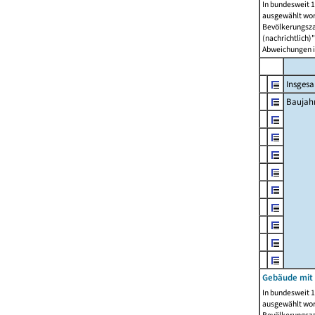
In bundesweit 1
ausgewählt wor
Bevölkerungszah
(nachrichtlich)"
Abweichungen i
Insges
Baujahr
Gebäude mit
In bundesweit 1
ausgewählt wor