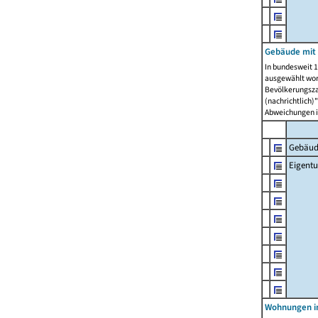
Gebäude mit
In bundesweit 1
ausgewählt wor
Bevölkerungszah
(nachrichtlich)"
Abweichungen i
Gebäud
Eigent
Wohnungen in