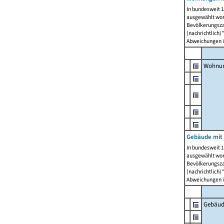
In bundesweit 1
ausgewählt wor
Bevölkerungszah
(nachrichtlich)"
Abweichungen i
Wohnun
Gebäude mit 
In bundesweit 1
ausgewählt wor
Bevölkerungszah
(nachrichtlich)"
Abweichungen i
Gebäud