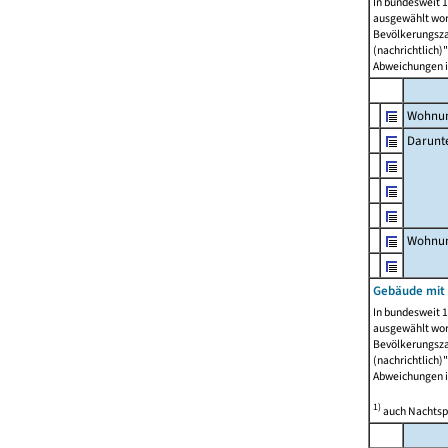
In bundesweit 1
ausgewählt wor
Bevölkerungszah
(nachrichtlich)"
Abweichungen i
Wohnun
Darunt
Wohnun
Gebäude mit
In bundesweit 1
ausgewählt wor
Bevölkerungszah
(nachrichtlich)"
Abweichungen i
1)
auch Nachtsp