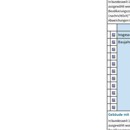
In bundesweit 1
ausgewählt wor
Bevölkerungszah
(nachrichtlich)"
Abweichungen i
Insges
Baujahr
Gebäude mit
In bundesweit 1
ausgewählt wor