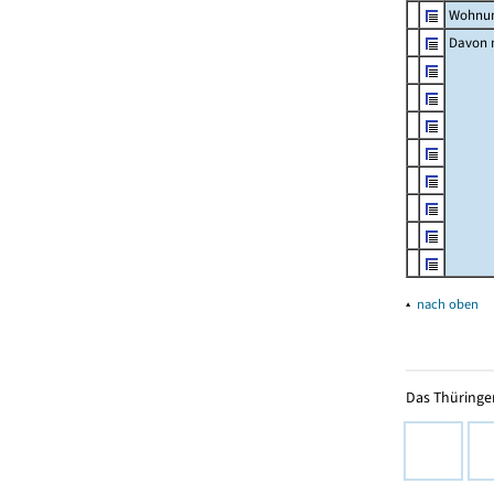
Wohnun
Davon m
▴
nach oben
Das Thüringer