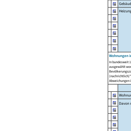
Gebäud
Heizun
Wohnungen i
In bundesweit 1
ausgewählt wor
Bevölkerungszah
(nachrichtlich)"
Abweichungen i
Wohnun
Davon 