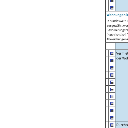
Wohnungen in
In bundesweit 1
ausgewählt wor
Bevölkerungszah
(nachrichtlich)"
Abweichungen i
Vermie
der Wo
Durchs