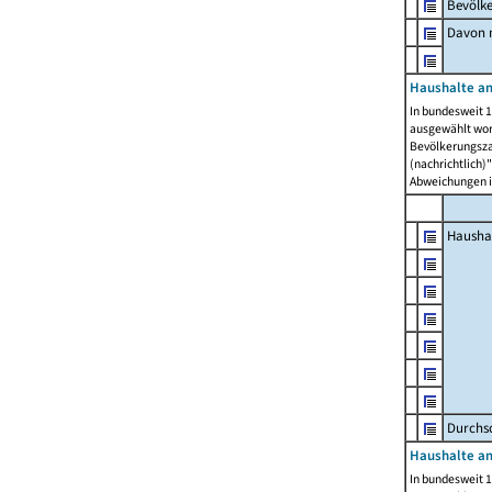
Bevölk
Davon m
Haushalte am
In bundesweit 1
ausgewählt wor
Bevölkerungszah
(nachrichtlich)"
Abweichungen i
Hausha
Durchsc
Haushalte am
In bundesweit 1