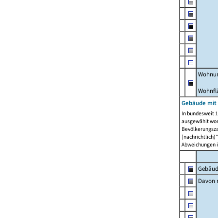
Wohnun
Wohnfl
Gebäude mit
In bundesweit 1
ausgewählt wor
Bevölkerungszah
(nachrichtlich)"
Abweichungen i
Gebäud
Davon m