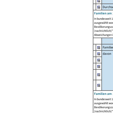
Durchsc
Familien am 
In bundesweit 1
ausgewählt wor
Bevölkerungszah
(nachrichtlich)"
Abweichungen i
Familie
davon
Familien am 
In bundesweit 1
ausgewählt wor
Bevölkerungszah
(nachrichtlich)"