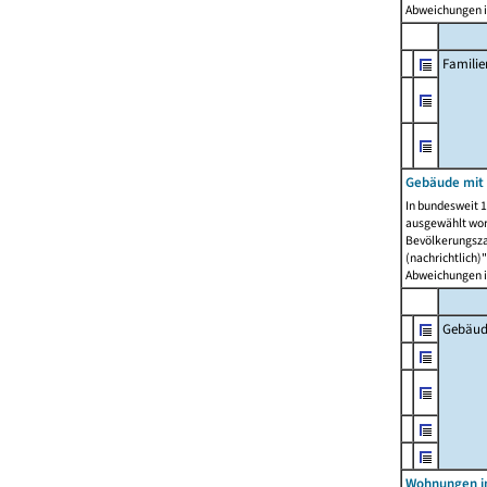
Abweichungen i
Famili
Gebäude mit
In bundesweit 1
ausgewählt wor
Bevölkerungszah
(nachrichtlich)"
Abweichungen i
Gebäud
Wohnungen i