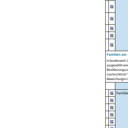
Familien am 
In bundesweit 1
ausgewählt wor
Bevölkerungszah
(nachrichtlich)"
Abweichungen i
Familie