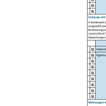
Gebäude mit
In bundesweit 1
ausgewählt wor
Bevölkerungszah
(nachrichtlich)"
Abweichungen i
Gebäud
Eigent
Wohnungen in