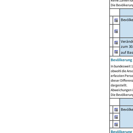
keine Zahlen f
Die Bevölkerung
Bevölk
Verände
zum 30.
auf Bas
Bevölkerung 
In bundesweit 1
obwohl die Ansc
erfassten Pers
dieser Differen
dargestellt.
Abweichungen i
Die Bevölkerung
Bevölk
Bevölkerung 