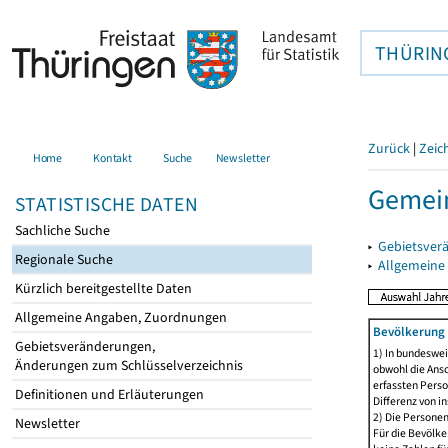
THÜRIN
Zurück
|
Zeic
Home
Kontakt
Suche
Newsletter
Gemei
STATISTISCHE DATEN
Sachliche Suche
▸
Gebietsver
Regionale Suche
▸
Allgemeine
Kürzlich bereitgestellte Daten
Allgemeine Angaben, Zuordnungen
Bevölkerung 
Gebietsveränderungen,
1) In bundeswei
Änderungen zum Schlüsselverzeichnis
obwohl die Ansc
erfassten Perso
Definitionen und Erläuterungen
Differenz von i
2) Die Persone
Newsletter
Für die Bevölke