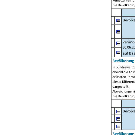
keine Zahlen f
Die Bevölkerung
Bevölk
Verände
30.06.2
auf Bas
Bevölkerung 
In bundesweit 1
obwohl die Ansc
erfassten Pers
dieser Differen
dargestellt.
Abweichungen i
Die Bevölkerung
Bevölk
Bevölkerung 