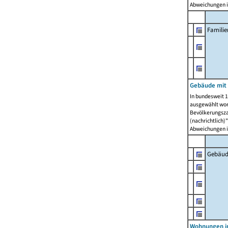
Abweichungen i
Famili
Gebäude mit
In bundesweit 1
ausgewählt wor
Bevölkerungszah
(nachrichtlich)"
Abweichungen i
Gebäud
Wohnungen i