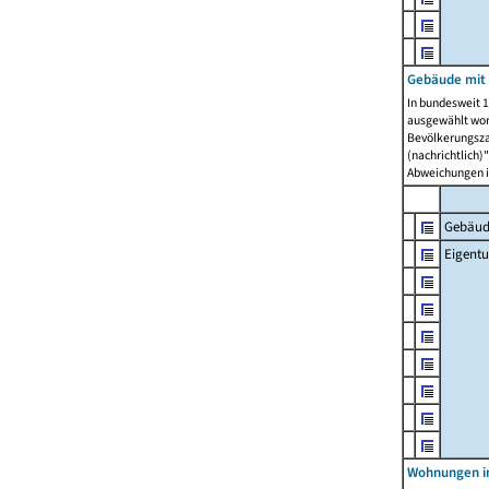
Gebäude mit
In bundesweit 1
ausgewählt wor
Bevölkerungszah
(nachrichtlich)"
Abweichungen i
Gebäud
Eigent
Wohnungen in