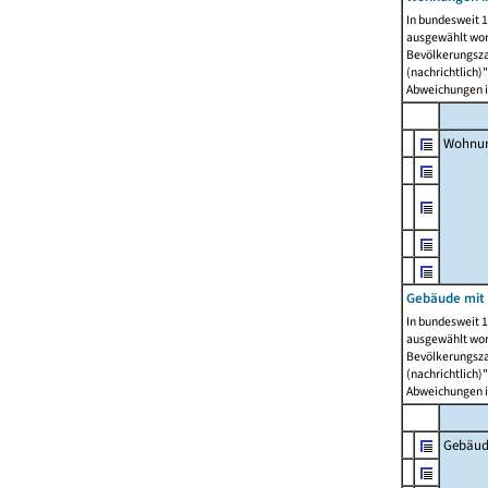
In bundesweit 1
ausgewählt wor
Bevölkerungszah
(nachrichtlich)"
Abweichungen i
Wohnun
Gebäude mit 
In bundesweit 1
ausgewählt wor
Bevölkerungszah
(nachrichtlich)"
Abweichungen i
Gebäud