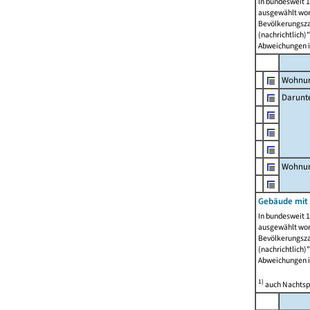
In bundesweit 1
ausgewählt wor
Bevölkerungszah
(nachrichtlich)"
Abweichungen i
Wohnun
Darunt
Wohnun
Gebäude mit
In bundesweit 1
ausgewählt wor
Bevölkerungszah
(nachrichtlich)"
Abweichungen i
1)
auch Nachtsp