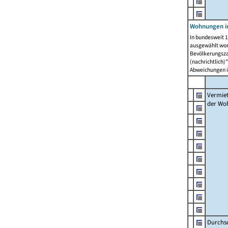
Wohnungen in
In bundesweit 1
ausgewählt wor
Bevölkerungszah
(nachrichtlich)"
Abweichungen i
Vermie
der Wo
Durchs