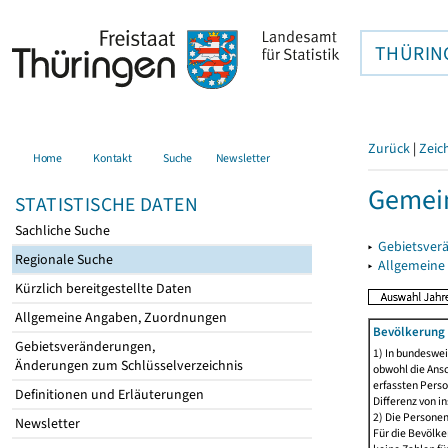
THÜRIN
Zurück
|
Zeic
Home
Kontakt
Suche
Newsletter
Gemein
STATISTISCHE DATEN
Sachliche Suche
▸
Gebietsver
Regionale Suche
▸
Allgemeine
Kürzlich bereitgestellte Daten
Allgemeine Angaben, Zuordnungen
Bevölkerung 
Gebietsveränderungen,
1) In bundeswei
Änderungen zum Schlüsselverzeichnis
obwohl die Ansc
erfassten Perso
Definitionen und Erläuterungen
Differenz von i
2) Die Persone
Newsletter
Für die Bevölke