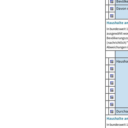
Bevölk
Davon m
Haushalte am
In bundesweit 1
ausgewählt wor
Bevölkerungszah
(nachrichtlich)"
Abweichungen i
Hausha
Durchsc
Haushalte am
In bundesweit 1