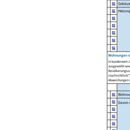
Gebäud
Heizun
Wohnungen i
In bundesweit 1
ausgewählt wor
Bevölkerungszah
(nachrichtlich)"
Abweichungen i
Wohnun
Davon 