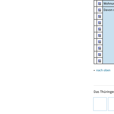
Wohnun
Davon m
▴
nach oben
Das Thüringer