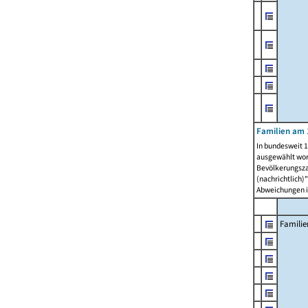
Familien am 
In bundesweit 1
ausgewählt wor
Bevölkerungszah
(nachrichtlich)"
Abweichungen i
Familie