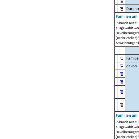
Durchsc
Familien am 
In bundesweit 1
ausgewählt wor
Bevölkerungszah
(nachrichtlich)"
Abweichungen i
Familie
davon
Familien am 
In bundesweit 1
ausgewählt wor
Bevölkerungszah
(nachrichtlich)"