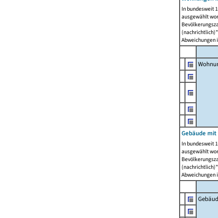
In bundesweit 1
ausgewählt wor
Bevölkerungszah
(nachrichtlich)"
Abweichungen i
Wohnun
Gebäude mit 
In bundesweit 1
ausgewählt wor
Bevölkerungszah
(nachrichtlich)"
Abweichungen i
Gebäud