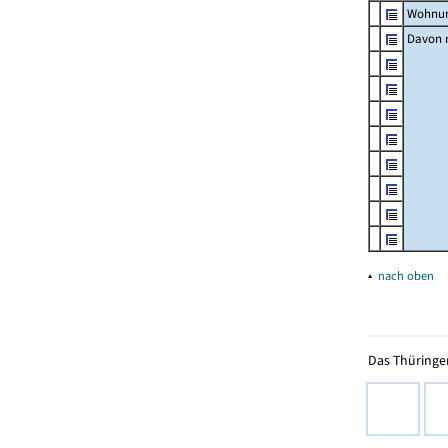
Wohnun
Davon m
▴
nach oben
Das Thüringer