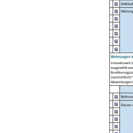
Gebäud
Heizun
Wohnungen i
In bundesweit 1
ausgewählt wor
Bevölkerungszah
(nachrichtlich)"
Abweichungen i
Wohnun
Davon 