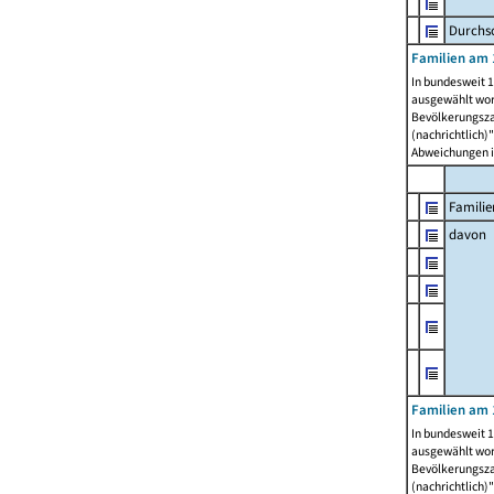
Durchsc
Familien am 
In bundesweit 1
ausgewählt wor
Bevölkerungszah
(nachrichtlich)"
Abweichungen i
Familie
davon
Familien am 
In bundesweit 1
ausgewählt wor
Bevölkerungszah
(nachrichtlich)"