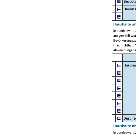
Bevölk
Davon m
Haushalte am
In bundesweit 1
ausgewählt wor
Bevölkerungszah
(nachrichtlich)"
Abweichungen i
Hausha
Durchsc
Haushalte am
In bundesweit 1