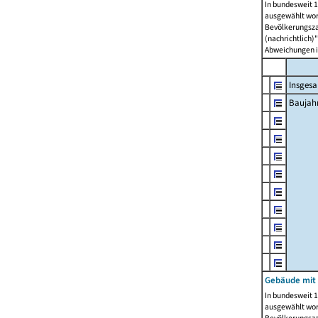
In bundesweit 1
ausgewählt wor
Bevölkerungszah
(nachrichtlich)"
Abweichungen i
Insges
Baujahr
Gebäude mit
In bundesweit 1
ausgewählt wor