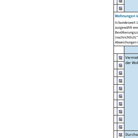
Wohnungen in
In bundesweit 1
ausgewählt wor
Bevölkerungszah
(nachrichtlich)"
Abweichungen i
Vermie
der Wo
Durchs