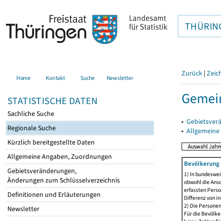
THÜRIN
Zurück
|
Zeic
Home
Kontakt
Suche
Newsletter
Gemein
STATISTISCHE DATEN
Sachliche Suche
▸
Gebietsver
Regionale Suche
▸
Allgemeine
Kürzlich bereitgestellte Daten
Allgemeine Angaben, Zuordnungen
Bevölkerung 
Gebietsveränderungen,
1) In bundeswei
Änderungen zum Schlüsselverzeichnis
obwohl die Ansc
erfassten Perso
Definitionen und Erläuterungen
Differenz von i
2) Die Persone
Newsletter
Für die Bevölke