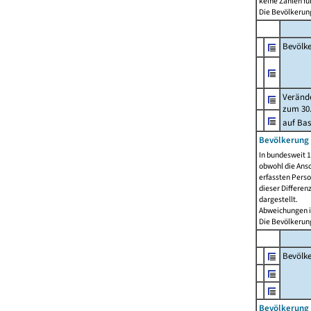
keine Zahlen f
Die Bevölkerung
Bevölk
Verände
zum 30.
auf Bas
Bevölkerung 
In bundesweit 1
obwohl die Ansc
erfassten Pers
dieser Differen
dargestellt.
Abweichungen i
Die Bevölkerung
Bevölk
Bevölkerung 