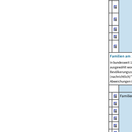
Familien am 
In bundesweit 1
ausgewählt wor
Bevölkerungszah
(nachrichtlich)"
Abweichungen i
Familie