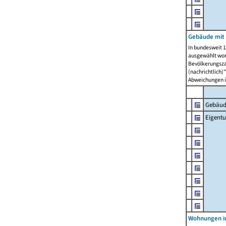
Gebäude mit
In bundesweit 1
ausgewählt wor
Bevölkerungszah
(nachrichtlich)"
Abweichungen i
Gebäud
Eigent
Wohnungen in