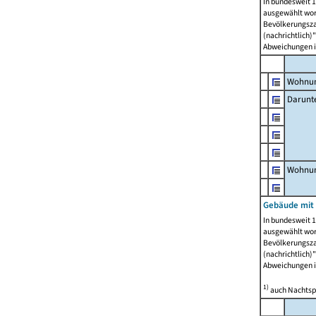
In bundesweit 1
ausgewählt wor
Bevölkerungszah
(nachrichtlich)"
Abweichungen i
Wohnun
Darunt
Wohnun
Gebäude mit
In bundesweit 1
ausgewählt wor
Bevölkerungszah
(nachrichtlich)"
Abweichungen i
1)
auch Nachtsp