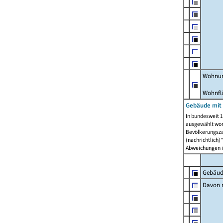
Wohnun
Wohnfl
Gebäude mit
In bundesweit 1
ausgewählt wor
Bevölkerungszah
(nachrichtlich)"
Abweichungen i
Gebäud
Davon m