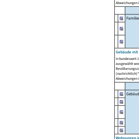
Abweichungen i
Famili
Gebäude mit
In bundesweit 1
ausgewählt wor
Bevölkerungszah
(nachrichtlich)"
Abweichungen i
Gebäud
Wohnungen i