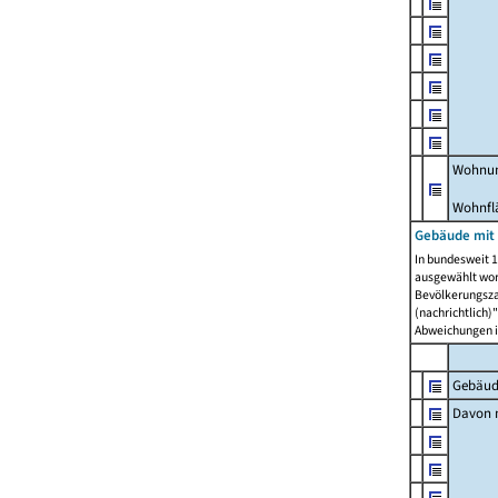
Wohnun
Wohnfl
Gebäude mit
In bundesweit 1
ausgewählt wor
Bevölkerungszah
(nachrichtlich)"
Abweichungen i
Gebäud
Davon m