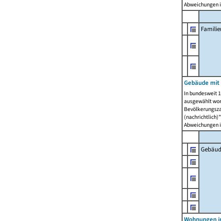
Abweichungen i
Famili
Gebäude mit
In bundesweit 1
ausgewählt wor
Bevölkerungszah
(nachrichtlich)"
Abweichungen i
Gebäud
Wohnungen i