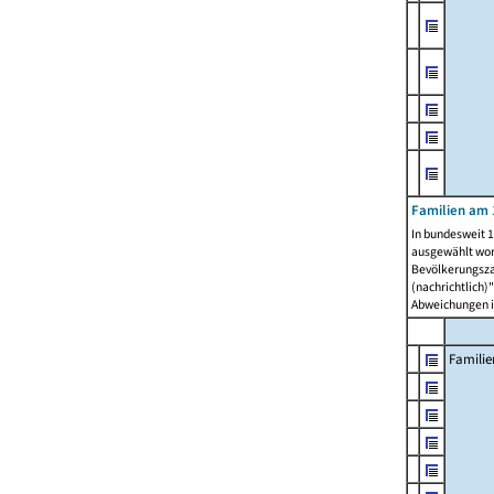
Familien am 
In bundesweit 1
ausgewählt wor
Bevölkerungszah
(nachrichtlich)"
Abweichungen i
Familie