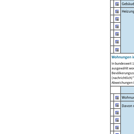
Gebäud
Heizun
Wohnungen i
In bundesweit 1
ausgewählt wor
Bevölkerungszah
(nachrichtlich)"
Abweichungen i
Wohnun
Davon 