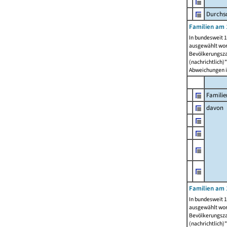
Durchsc
Familien am 
In bundesweit 1
ausgewählt wor
Bevölkerungszah
(nachrichtlich)"
Abweichungen i
Familie
davon
Familien am 
In bundesweit 1
ausgewählt wor
Bevölkerungszah
(nachrichtlich)"