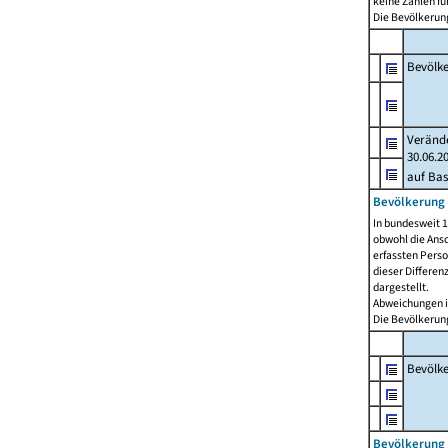
keine Zahlen f
Die Bevölkerung
Bevölk
Verände
30.06.2
auf Bas
Bevölkerung 
In bundesweit 1
obwohl die Ansc
erfassten Pers
dieser Differen
dargestellt.
Abweichungen i
Die Bevölkerung
Bevölk
Bevölkerung 