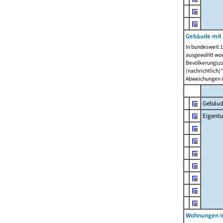
Gebäude mit
In bundesweit 1
ausgewählt wor
Bevölkerungszah
(nachrichtlich)"
Abweichungen i
Gebäud
Eigent
Wohnungen in