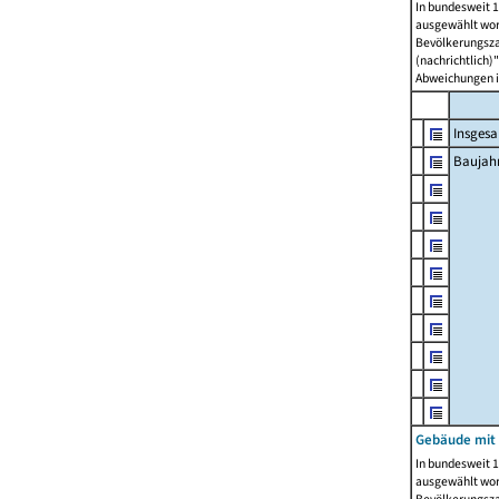
In bundesweit 1
ausgewählt wor
Bevölkerungszah
(nachrichtlich)"
Abweichungen i
Insges
Baujahr
Gebäude mit
In bundesweit 1
ausgewählt wor