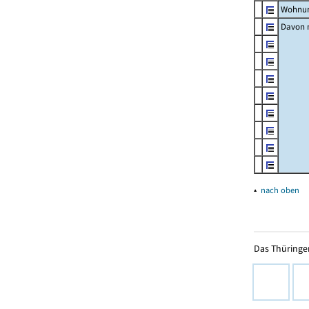
Wohnun
Davon m
▴
nach oben
Das Thüringer