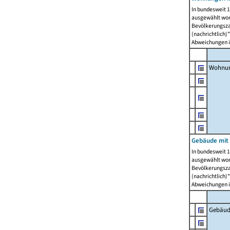
In bundesweit 1
ausgewählt wor
Bevölkerungszah
(nachrichtlich)"
Abweichungen i
Wohnun
Gebäude mit 
In bundesweit 1
ausgewählt wor
Bevölkerungszah
(nachrichtlich)"
Abweichungen i
Gebäud