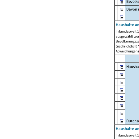
Bevölk
Davon m
Haushalte am
In bundesweit 1
ausgewählt wor
Bevölkerungszah
(nachrichtlich)"
Abweichungen i
Hausha
Durchsc
Haushalte am
In bundesweit 1