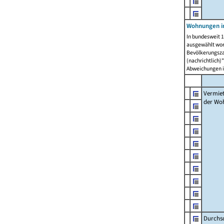
Wohnungen in
In bundesweit 1
ausgewählt wor
Bevölkerungszah
(nachrichtlich)"
Abweichungen i
Vermie
der Wo
Durchs