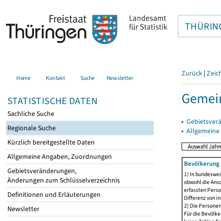
THÜRIN
Zurück
|
Zeic
Home
Kontakt
Suche
Newsletter
Gemein
STATISTISCHE DATEN
Sachliche Suche
▸
Gebietsver
Regionale Suche
▸
Allgemeine
Kürzlich bereitgestellte Daten
Allgemeine Angaben, Zuordnungen
Bevölkerung 
Gebietsveränderungen,
1) In bundeswei
Änderungen zum Schlüsselverzeichnis
obwohl die Ansc
erfassten Perso
Definitionen und Erläuterungen
Differenz von i
2) Die Persone
Newsletter
Für die Bevölke