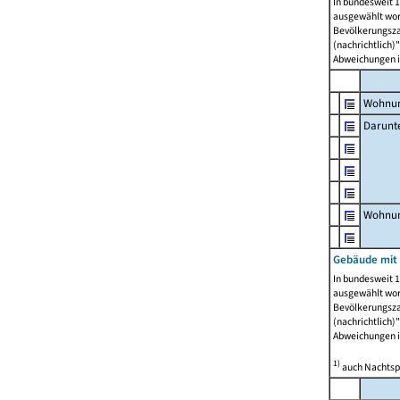
In bundesweit 1
ausgewählt wor
Bevölkerungszah
(nachrichtlich)"
Abweichungen i
Wohnun
Darunt
Wohnun
Gebäude mit
In bundesweit 1
ausgewählt wor
Bevölkerungszah
(nachrichtlich)"
Abweichungen i
1)
auch Nachtsp