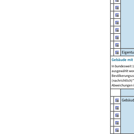
Eigent
Gebäude mit
In bundesweit 1
ausgewählt wor
Bevölkerungszah
(nachrichtlich)"
Abweichungen i
Gebäud