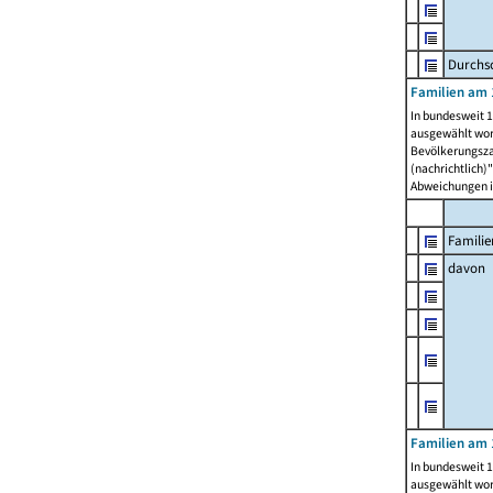
Durchsc
Familien am 
In bundesweit 1
ausgewählt wor
Bevölkerungszah
(nachrichtlich)"
Abweichungen i
Familie
davon
Familien am 
In bundesweit 1
ausgewählt wor