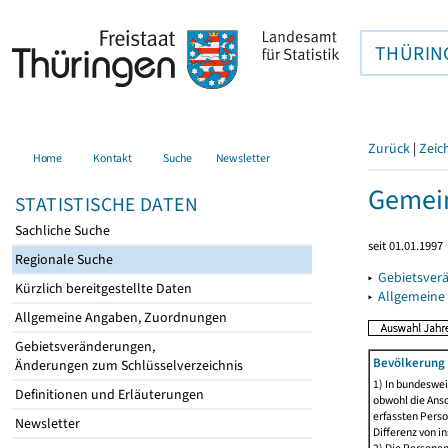
THÜRIN
Zurück
|
Zeic
Home
Kontakt
Suche
Newsletter
Gemein
STATISTISCHE DATEN
Sachliche Suche
seit 01.01.1997
Regionale Suche
▸
Gebietsver
Kürzlich bereitgestellte Daten
▸
Allgemeine
Allgemeine Angaben, Zuordnungen
Gebietsveränderungen,
Bevölkerung 
Änderungen zum Schlüsselverzeichnis
1) In bundeswei
Definitionen und Erläuterungen
obwohl die Ansc
erfassten Perso
Newsletter
Differenz von i