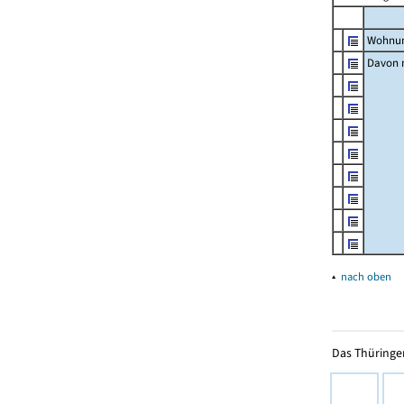
Wohnun
Davon m
▴
nach oben
Das Thüringer