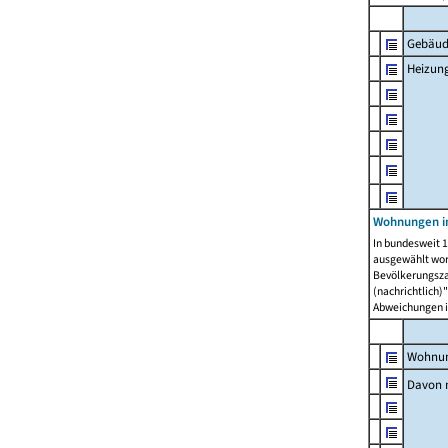
Gebäud
Heizun
Wohnungen i
In bundesweit 1
ausgewählt wor
Bevölkerungszah
(nachrichtlich)"
Abweichungen i
Wohnun
Davon 