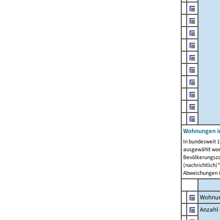
Wohnungen i
In bundesweit 1
ausgewählt wor
Bevölkerungszah
(nachrichtlich)"
Abweichungen i
Wohnun
Anzahl