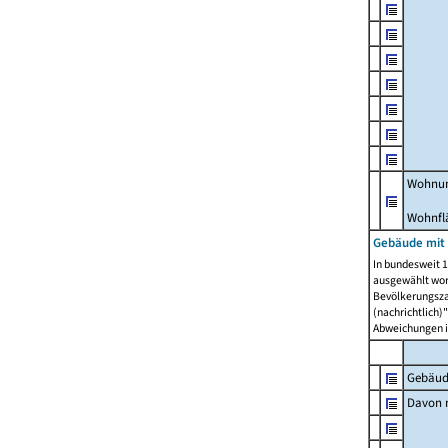
Wohnun
Wohnfl
Gebäude mit
In bundesweit 1
ausgewählt wor
Bevölkerungszah
(nachrichtlich)"
Abweichungen i
Gebäud
Davon m