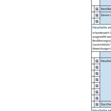
Bevölk
Davon m
Haushalte am
In bundesweit 1
ausgewählt wor
Bevölkerungszah
(nachrichtlich)"
Abweichungen i
Hausha
Durchsc
Haushalte am