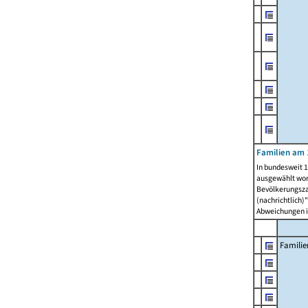
Familien am 
In bundesweit 1
ausgewählt wor
Bevölkerungszah
(nachrichtlich)"
Abweichungen i
Familie