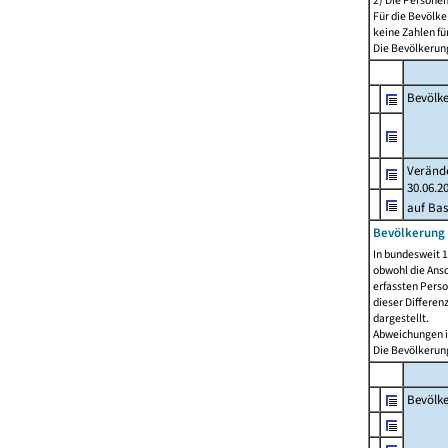
2) Die Persone
Für die Bevölke
keine Zahlen f
Die Bevölkerung
Bevölk
Verände
30.06.2
auf Bas
Bevölkerung 
In bundesweit 1
obwohl die Ansc
erfassten Pers
dieser Differen
dargestellt.
Abweichungen i
Die Bevölkerung
Bevölk